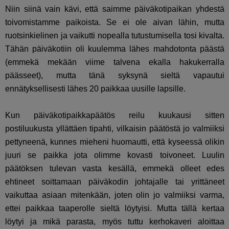
Niin siinä vain kävi, että saimme päiväkotipaikan yhdestä
toivomistamme paikoista. Se ei ole aivan lähin, mutta
ruotsinkielinen ja vaikutti nopealla tutustumisella tosi kivalta.
Tähän päiväkotiin oli kuulemma lähes mahdotonta päästä
(emmekä mekään viime talvena ekalla hakukerralla
päässeet), mutta tänä syksynä sieltä vapautui
ennätyksellisesti lähes 20 paikkaa uusille lapsille.
Kun päiväkotipaikkapäätös reilu kuukausi sitten
postiluukusta yllättäen tipahti, vilkaisin päätöstä jo valmiiksi
pettyneenä, kunnes mieheni huomautti, että kyseessä olikin
juuri se paikka jota olimme kovasti toivoneet. Luulin
päätöksen tulevan vasta kesällä, emmekä olleet edes
ehtineet soittamaan päiväkodin johtajalle tai yrittäneet
vaikuttaa asiaan mitenkään, joten olin jo valmiiksi varma,
ettei paikkaa taaperolle sieltä löytyisi. Mutta tällä kertaa
löytyi ja mikä parasta, myös tuttu kerhokaveri aloittaa