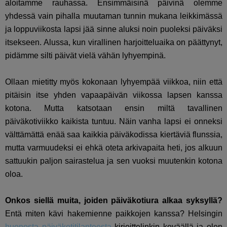
aloitamme rauhassa. Ensimmäisinä päivinä olemme
yhdessä vain pihalla muutaman tunnin mukana leikkimässä
ja loppuviikosta lapsi jää sinne aluksi noin puoleksi päiväksi
itsekseen. Alussa, kun virallinen harjoitteluaika on päättynyt,
pidämme silti päivät vielä vähän lyhyempinä.
Ollaan mietitty myös kokonaan lyhyempää viikkoa, niin että
pitäisin itse yhden vapaapäivän viikossa lapsen kanssa
kotona. Mutta katsotaan ensin miltä tavallinen
päiväkotiviikko kaikista tuntuu. Näin vanha lapsi ei onneksi
välttämättä enää saa kaikkia päiväkodissa kiertäviä flunssia,
mutta varmuudeksi ei ehkä oteta arkivapaita heti, jos alkuun
sattuukin paljon sairastelua ja sen vuoksi muutenkin kotona
oloa.
Onkos siellä muita, joiden päiväkotiura alkaa syksyllä?
Entä miten kävi hakemienne paikkojen kanssa? Helsingin
huonosta päiväkotitilanteesta
kirjoittelinkin keväällä ja olen