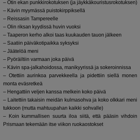
– Otin ekan punkkirokotuksen (ja jäykkäkouristusrokotuksen)
– Kävin myymässä puistokirppiksellä
– Reissasin Tampereelle
– Olin riksan kyydissä huvin vuoksi
– Taaperon kerho alkoi taas kuukauden tauon jälkeen
– Saatiin päiväkotipaikka syksyksi
– Jäätelöä meni
– Pyöräiltiin varmaan joka päivä
– Kävin spa-jalkahoidossa, manikyyrissä ja sokeroinnissa
– Otettiin aurinkoa parvekkeella ja pidettiin siellä monen
monta eväsretkeä
– Hengattiin veljen kanssa melkein koko päivä
– Laitettiin takaisin meidän kulmasohva ja koko olkkari meni
tukkoon (mutta mahtuupahan kaikki sohvalle)
– Koin kummallisen suurta iloa siitä, että pääsin vihdoin
Prismaan tekemään itse viikon ruokaostokset