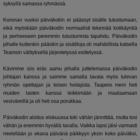
syksyllä samassa ryhmässä.
Koronan vuoksi päiväkotiin ei päässyt sisälle tutustumaan,
eikä myöskään päiväkodin normaalisti tekemää kotikäyntiä
ja perheeseen peremmin tutustumista tapahdu. Päiväkodin
pihalle kuitenkin päästiin ja sisätiloja oli mahdollista katsella
Teamsin välityksellä järjestetyssä esittelyssä.
Kävimme siis eräs aamu pihalla juttelemassa päiväkodin
johtajan kanssa ja saimme samalla tavata myös tulevan
ryhmän opettajan ja toisen hoitajista. Taapero meni heti
muiden lasten kanssa leikkimään ja maalaamaan
vesiväreillä ja oli heti osa porukkaa.
Päiväkodin aloitus elokuussa toki vähän jännittää, mutta tosi
vähän ja enemmin hyvällä tavalla. Vaikka lapsi jäisi varmasti
mielellään jo ekana päivänä päikkyyn yksin koko päiväksi,