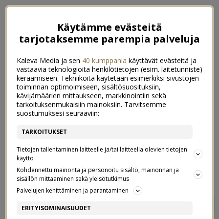
Käytämme evästeitä
tarjotaksemme parempia palveluja
Kaleva Media ja sen
40 kumppania
käyttävät evästeitä ja
vastaavia teknologioita henkilötietojen (esim. laitetunniste)
keräämiseen. Tekniikoita käytetään esimerkiksi sivustojen
toiminnan optimoimiseen, sisältösuosituksiin,
kävijämäärien mittaukseen, markkinointiin sekä
tarkoituksenmukaisiin mainoksiin. Tarvitsemme
suostumuksesi seuraaviin:
TARKOITUKSET
Tietojen tallentaminen laitteelle ja/tai laitteella olevien tietojen
käyttö
Kohdennettu mainonta ja personoitu sisältö, mainonnan ja
sisällön mittaaminen sekä yleisötutkimus
Palvelujen kehittäminen ja parantaminen
PÄIVÄKOTIIN TUTUSTUMASSA
2
ERITYISOMINAISUUDET
24/06/2021