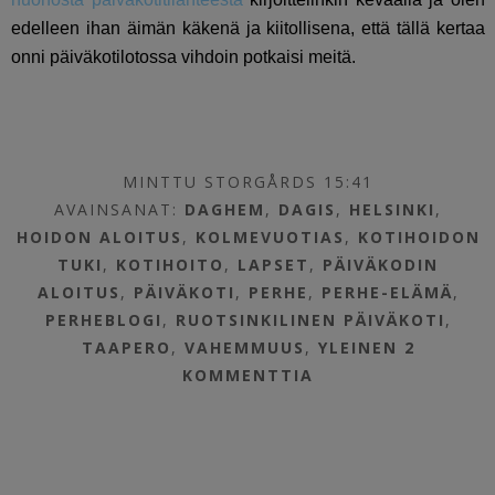
edelleen ihan äimän käkenä ja kiitollisena, että tällä kertaa
onni päiväkotilotossa vihdoin potkaisi meitä.
MINTTU STORGÅRDS 15:41
AVAINSANAT:
DAGHEM
,
DAGIS
,
HELSINKI
,
HOIDON ALOITUS
,
KOLMEVUOTIAS
,
KOTIHOIDON
TUKI
,
KOTIHOITO
,
LAPSET
,
PÄIVÄKODIN
ALOITUS
,
PÄIVÄKOTI
,
PERHE
,
PERHE-ELÄMÄ
,
PERHEBLOGI
,
RUOTSINKILINEN PÄIVÄKOTI
,
TAAPERO
,
VAHEMMUUS
,
YLEINEN
2
KOMMENTTIA