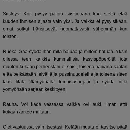
Siisteys. Koti pysyy paljon siistimpänä kun siellä elää
kuuden ihmisen sijasta vain yksi. Ja vaikka ei pysyisikään,
omat sotkut härisitsevät huomattavasti vähemmän kun
toisten.
Ruoka. Saa syödä ihan mitä haluaa ja milloin haluaa. Yksin
ollessa teen kaikkia kummallisia kasvispöperöitä jota
muuten kukaan perheestäni ei söisi, toisena päivänä saatan
elää pelkästään leivällä ja pussinuudeleilla ja toisena sitten
taas tilata iltamyöhällä lempisushejani ja syödä niitä
yömyöhään sarjaan keskittyen.
Rauha. Voi kädä vessassa vaikka ovi auki, ilman että
kukaan änkee mukaan.
Olet vastuussa vain itsestäsi. Ketään muuta ei tarvitse pitää