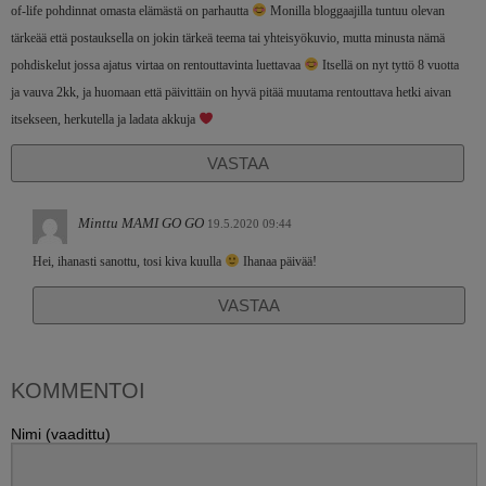
of-life pohdinnat omasta elämästä on parhautta
Monilla bloggaajilla tuntuu olevan
tärkeää että postauksella on jokin tärkeä teema tai yhteisyökuvio, mutta minusta nämä
pohdiskelut jossa ajatus virtaa on rentouttavinta luettavaa
Itsellä on nyt tyttö 8 vuotta
ja vauva 2kk, ja huomaan että päivittäin on hyvä pitää muutama rentouttava hetki aivan
itsekseen, herkutella ja ladata akkuja
VASTAA
Minttu MAMI GO GO
19.5.2020 09:44
Hei, ihanasti sanottu, tosi kiva kuulla
Ihanaa päivää!
VASTAA
KOMMENTOI
Nimi (vaadittu)