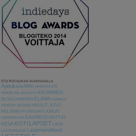
ETSI POSTAUKSIA AVAINSANALLA
Ajatuksia
ARKI
ARKIHAASTE
ASUMINEN
ARKIKUVA
ARVONTA
ELÄMÄ
BLOGGAAMINEN
ESPANJA
HASSUT JUTUT
FINNISH DESIGN
HELSINKI
HYVINVOINTI
JUHLAT
KAUNEUS
KEITTIÖ
KASVISRUOKA
LAPSET
KOTI
KESÄ
LAPSI
Lastentarvikkeet
LASTENHUONE