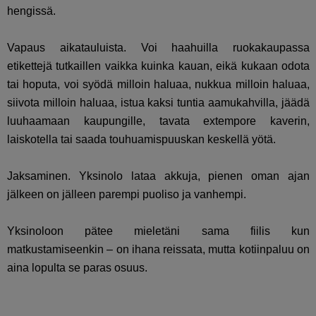
hengissä.
Vapaus aikatauluista. Voi haahuilla ruokakaupassa
etikettejä tutkaillen vaikka kuinka kauan, eikä kukaan odota
tai hoputa, voi syödä milloin haluaa, nukkua milloin haluaa,
siivota milloin haluaa, istua kaksi tuntia aamukahvilla, jäädä
luuhaamaan kaupungille, tavata extempore kaverin,
laiskotella tai saada touhuamispuuskan keskellä yötä.
Jaksaminen. Yksinolo lataa akkuja, pienen oman ajan
jälkeen on jälleen parempi puoliso ja vanhempi.
Yksinoloon pätee mieletäni sama fiilis kun
matkustamiseenkin – on ihana reissata, mutta kotiinpaluu on
aina lopulta se paras osuus.