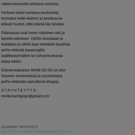
näkee kauneutta arkisissa asioissa.
Perheen kaksi isompaa koululaista,
touhukas leikki-ikäinen ja kevätvauva
pitävät huolen, ettei elämä käy tylsäksi.
Pääosassa ovat oman näköinen arki ja
täysillä eläminen. Välillä reissataan ja
bailataan ja välillä taas vietetään tavallista
perhe-elämää kaupungilla
laatikkopyöräillen tai sohvannurkassa
kirjaa lukien.
Elämänmakuinen MAMI GO GO on yksi
Suomen ensimmäisiä ja suosituimpia
perhe-elämään painottuvia blogeja.
O T A Y H T E Y T T Ä :
minttumamigogo@gmail.com
UUSIMMAT ARTIKKELIT
GLITTERIÄ & JUHLAHUMUA RISTEILYLLÄ