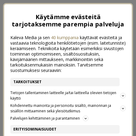
Käytämme evästeitä
tarjotaksemme parempia palveluja
Kaleva Media ja sen
40 kumppania
käyttävät evästeitä ja
vastaavia teknologioita henkilötietojen (esim. laitetunniste)
keräämiseen. Tekniikoita käytetään esimerkiksi sivustojen
toiminnan optimoimiseen, sisältösuosituksiin,
kävijämäärien mittaukseen, markkinointiin sekä
tarkoituksenmukaisiin mainoksiin. Tarvitsemme
suostumuksesi seuraaviin:
TARKOITUKSET
Tietojen tallentaminen laitteelle ja/tai laitteella olevien tietojen
käyttö
Kohdennettu mainonta ja personoitu sisältö, mainonnan ja
sisällön mittaaminen sekä yleisötutkimus
←
RIPSIEN KESTOVÄRJÄYS KOTONA
Palvelujen kehittäminen ja parantaminen
MAITOALLERGIAN KATOAMINEN
→
ERITYISOMINAISUUDET
PARASTA YKSINOLOSSA