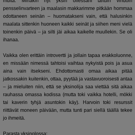
muita. Minäkin nyt yksin ollessani tartuin vihdoin
pensselinvarteen ja maalasin makkarimme pitkään hommaa
odottaneen seinän – huomatakseni vain, että halusinkin
maalata sittenkin huoneen kaikki seinät ja siihen meni vielä
toinenkin päivä – ja silti jäi aikaa kaikelle muullekin. Se oli
ihanaa.
Vaikka olen erittäin introvertti ja jollain tapaa erakkoluonne,
en missään nimessä tahtoisi vaihtaa nykyistä pois ja asua
aina vain itsekseni. Ehdottomasti omaa aikaa pitää
jatkossakin kuitenkin, ottaa, pyytää ja vastavuoroisesti antaa
– ja mieluiten niin, että se yksinolija saa viettää sitä aikaa
rauhassa omassa kodissa (mutta toki vaikka hotelli, mökki
tai kaverin tyhjä asuntokin käy). Harvoin toki resurssit
riittävät moneen päivään, mutta tunti pari siellä täällä tekee
jo ihmeitä.
Parasta yksinolossa: