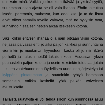
olin vain minä. Vaikka joskus koin ikävää ja yksinäisyyttä,
suurimman osan ajasta se oli vain ihanaa. Ehdin toteuttaa
itseäni paremmin, rauhassa, kun odotukset ja to do listat
eivät olleet samalla tavalla valtavat, mitä ne nykyisin ovat,
kun vihdoin saa sen hetken aikaa itsekseen kotona.
Siksi olikin eritysen ihanaa olla näin pitkään yksin kotona,
neljässä päivässä ehtii jo aika paljon kaikkea ja sunnuntaina
vieritinkin jo muutaman kyyneleen, koska oli jo niin ikävä
perhettä ja halusin heidät takaisin kotiin. Asuessani yksin
puuhastelin paljon kotona ja usein keksinkin toteuttaa jotain
– kuten vaatehuoneiden täydellisen uudelleen järjestelyn tai
kylppärin pintarempan
ja saatoinkin ryhtyä hommaan
samantein, vaikka keskellä yötä pelkän voiveitsen
avustuksella.
Tällaista räjäytystä ei voi tehdä silloin kun asunnossa asuu