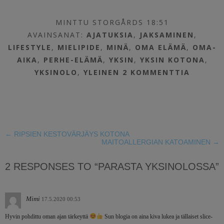
MINTTU STORGÅRDS 18:51
AVAINSANAT:
AJATUKSIA
,
JAKSAMINEN
,
LIFESTYLE
,
MIELIPIDE
,
MINÄ
,
OMA ELÄMÄ
,
OMA-
AIKA
,
PERHE-ELÄMÄ
,
YKSIN
,
YKSIN KOTONA
,
YKSINOLO
,
YLEINEN
2 KOMMENTTIA
←
RIPSIEN KESTOVÄRJÄYS KOTONA
MAITOALLERGIAN KATOAMINEN
→
2 RESPONSES TO “PARASTA YKSINOLOSSA”
Mimi
17.5.2020 00:53
Hyvin pohdittu oman ajan tärkeyttä
Sun blogia on aina kiva lukea ja tällaiset slice-