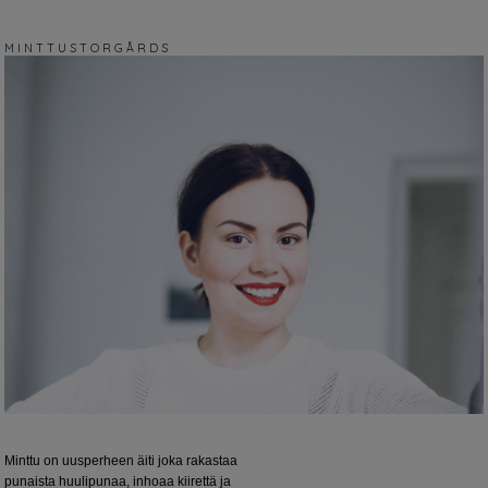
M I N T T U S T O R G Å R D S
Minttu on uusperheen äiti joka rakastaa
punaista huulipunaa, inhoaa kiirettä ja