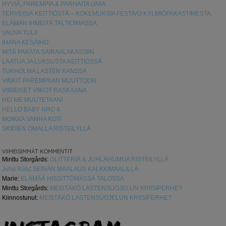
HYVIÄ, PAREMPIA & PARHAITA UNIA
TERVEISIÄ KEITTIÖSTÄ – KOKEMUKSIA FESTIVO KYLMIÖPAKASTIMESTA
ELÄMÄN IHMEITÄ TALTIOIMASSA
VAUVA TULI!
IHANA KESÄIHO
MITÄ PAKATA SAIRAALAKASSIIN
LAATUA JA LUKSUSTA KEITTIÖSSÄ
TUKHOLMA LASTEN KANSSA
VINKIT PAREMPAAN MUUTTOON
VIIMEISET VIIKOT RASKAANA
HEI ME MUUTETAAN!
HELLO BABY NRO 4
MOIKKA VANHA KOTI
SKIDIEN OMALLA RISTEILYLLÄ
VIIMEISIMMÄT KOMMENTIT
Minttu Storgårds
:
GLITTERIÄ & JUHLAHUMUA RISTEILYLLÄ
Juha Räty
:
SEINÄN MAALAUS KALKKIMAALILLA
Marie
:
ELÄMÄÄ HISSITTÖMÄSSÄ TALOSSA
Minttu Storgårds
:
MEISTÄKÖ LASTENSUOJELUN KRIISIPERHE?
Kiinnostunut
:
MEISTÄKÖ LASTENSUOJELUN KRIISIPERHE?