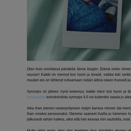
Olen ihan unohtanut päivitellä tänne blogiin. Elämä onkin viimei
vauvan! Kaikki on mennyt tosi hyvin ja kivasti, vaikka toki rankk
muuten elo on lähtenyt rullaamaan neljän äitinä oikein ihanasti ja (
Synnytys oli jälleen hyvä kokemus, kaikki meni tosi hyvin ja tä
Instagramin
kohokohdista synnytys 4.0 voi kuitenkin saada jo aika
Aika ihan pienen vastasyntyneen mytyn kanssa menee (tai meni)
ihan omaksi persoonaksi. Olemme saaneet ihailla jo hänenen hy
jatkuvasti vähän haikea, siksi että hän kasvaa niin vauhdilla, ovat
Mutta ehkä myös siksi olisi itsellekin kiva kirjoitella ekojen v