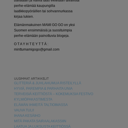
bailataan ja välillä taas vietetään tavallista
perhe-elämää kaupungilla
laatikkopyöräillen tai sohvannurkassa
kirjaa lukien.
Elämänmakuinen MAMI GO GO on yksi
Suomen ensimmäisiä ja suosituimpia
perhe-elämään painottuvia blogeja.
O T A Y H T E Y T T Ä :
minttumamigogo@gmail.com
UUSIMMAT ARTIKKELIT
GLITTERIÄ & JUHLAHUMUA RISTEILYLLÄ
HYVIÄ, PAREMPIA & PARHAITA UNIA
TERVEISIÄ KEITTIÖSTÄ – KOKEMUKSIA FESTIVO
KYLMIÖPAKASTIMESTA
ELÄMÄN IHMEITÄ TALTIOIMASSA
VAUVA TULI!
IHANA KESÄIHO
MITÄ PAKATA SAIRAALAKASSIIN
LAATUA JA LUKSUSTA KEITTIÖSSÄ