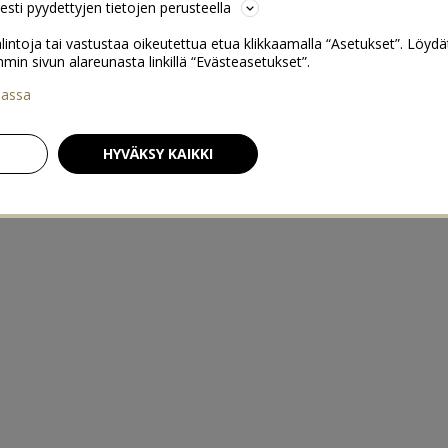
sesti pyydettyjen tietojen perusteella
lintoja tai vastustaa oikeutettua etua klikkaamalla “Asetukset”. Löydä
 sivun alareunasta linkillä “Evästeasetukset”.
iassa
HYVÄKSY KAIKKI