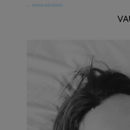
←
IHANA KESÄIHO
VA