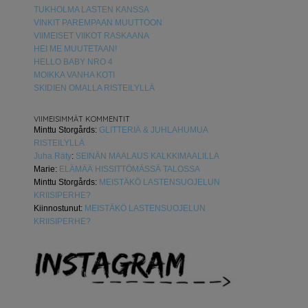
TUKHOLMA LASTEN KANSSA
VINKIT PAREMPAAN MUUTTOON
VIIMEISET VIIKOT RASKAANA
HEI ME MUUTETAAN!
HELLO BABY NRO 4
MOIKKA VANHA KOTI
SKIDIEN OMALLA RISTEILYLLÄ
VIIMEISIMMÄT KOMMENTIT
Minttu Storgårds
:
GLITTERIÄ & JUHLAHUMUA
RISTEILYLLÄ
Juha Räty
:
SEINÄN MAALAUS KALKKIMAALILLA
Marie
:
ELÄMÄÄ HISSITTÖMÄSSÄ TALOSSA
Minttu Storgårds
:
MEISTÄKÖ LASTENSUOJELUN
KRIISIPERHE?
Kiinnostunut
:
MEISTÄKÖ LASTENSUOJELUN
KRIISIPERHE?