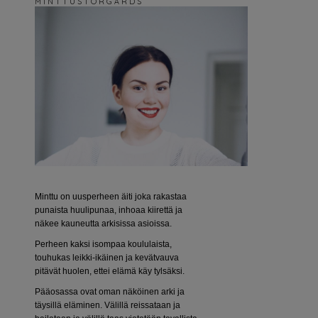
M I N T T U S T O R G Å R D S
Minttu on uusperheen äiti joka rakastaa
punaista huulipunaa, inhoaa kiirettä ja
näkee kauneutta arkisissa asioissa.
Perheen kaksi isompaa koululaista,
touhukas leikki-ikäinen ja kevätvauva
pitävät huolen, ettei elämä käy tylsäksi.
Pääosassa ovat oman näköinen arki ja
täysillä eläminen. Välillä reissataan ja