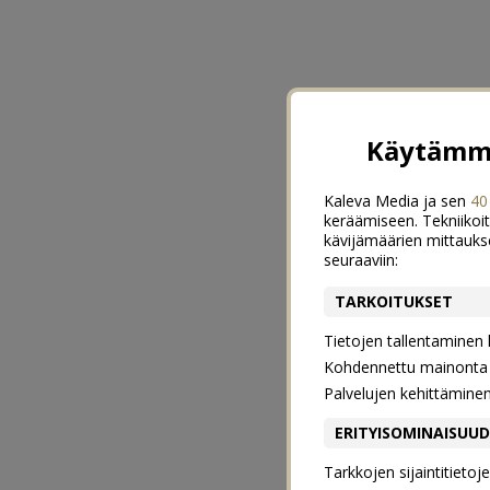
Käytämme
Kaleva Media ja sen
40
keräämiseen. Tekniikoit
kävijämäärien mittauks
seuraaviin:
TARKOITUKSET
Tietojen tallentaminen la
Kohdennettu mainonta j
Palvelujen kehittämine
ERITYISOMINAISUU
Tarkkojen sijaintitieto