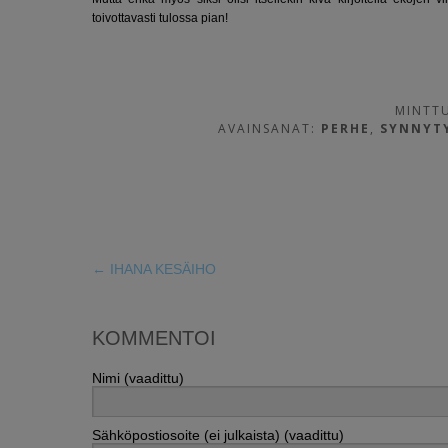
toivottavasti tulossa pian!
MINTTU
AVAINSANAT:
PERHE
,
SYNNYT
←
IHANA KESÄIHO
KOMMENTOI
Nimi (vaadittu)
Sähköpostiosoite (ei julkaista) (vaadittu)