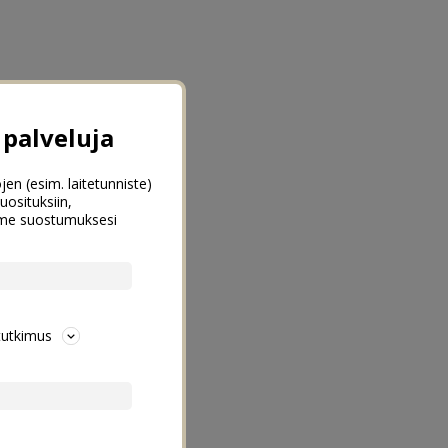
palveluja
jen (esim. laitetunniste)
uosituksiin,
emme suostumuksesi
tutkimus