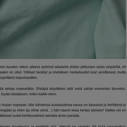
sen kuuden viikon aikana pyörinyt aikalailla yhden pikkuisen asian ympärillä, eli
aakin on ollut. Yölliset heräilyt ja imetyksen hankaluudet ovat verottaneet, mutta
ajoittain) leppoisastikin.
llä kertaa nopeastikin. Ehkäpä kirjoittelen siitä vielä vähän enemmän tännekin.
 hyvän käsityksen, miten kaikki meni.
 hurjan nopeaan. Alle kahdessa kuukaudessa vauva on kasvanut ja kehittynyt jo
myjään ja eilen (ja viime yönä…) hän nauroi ekaa kertaa ääneen! Vaikka olo on
 tällaiset uudet kehitysvaiheet samalla aivan parasta.
iikkojen tapahtumia ja mietteitä ylös, etteivät ne unohdu. Eli lisää vauvajuttuja