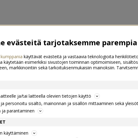
 evästeitä tarjotaksemme parempia 
 kumppania
käyttävät evästeitä ja vastaavia teknologioita henkilötieto
a käytetään esimerkiksi sivustojen toiminnan optimoimiseen, sisältös
een, markkinointiin sekä tarkoituksenmukaisiin mainoksiin. Tarvits
itteelle ja/tai laitteella olevien tietojen käyttö
a personoitu sisältö, mainonnan ja sisällön mittaaminen sekä yleisö
n ja parantaminen
DET
jen käyttäminen