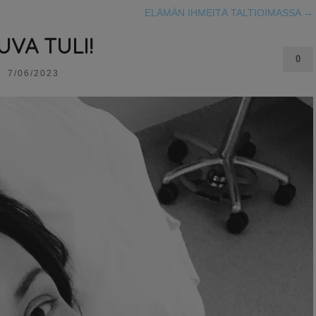
ELÄMÄN IHMEITÄ TALTIOIMASSA
→
UVA TULI!
0
7/06/2023