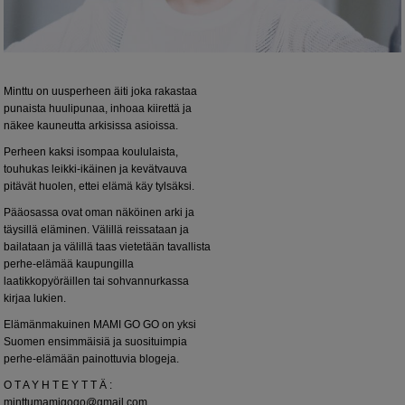
Minttu on uusperheen äiti joka rakastaa
punaista huulipunaa, inhoaa kiirettä ja
näkee kauneutta arkisissa asioissa.
Perheen kaksi isompaa koululaista,
touhukas leikki-ikäinen ja kevätvauva
pitävät huolen, ettei elämä käy tylsäksi.
Pääosassa ovat oman näköinen arki ja
täysillä eläminen. Välillä reissataan ja
bailataan ja välillä taas vietetään tavallista
perhe-elämää kaupungilla
laatikkopyöräillen tai sohvannurkassa
kirjaa lukien.
Elämänmakuinen MAMI GO GO on yksi
Suomen ensimmäisiä ja suosituimpia
perhe-elämään painottuvia blogeja.
O T A Y H T E Y T T Ä :
minttumamigogo@gmail.com