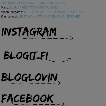
Juha Räty
:
SEINÄN MAALAUS KALKKIMAALILLA
Marie
:
ELÄMÄÄ HISSITTÖMÄSSÄ TALOSSA
Minttu Storgårds
:
MEISTÄKÖ LASTENSUOJELUN KRIISIPERHE?
Kiinnostunut
:
MEISTÄKÖ LASTENSUOJELUN KRIISIPERHE?