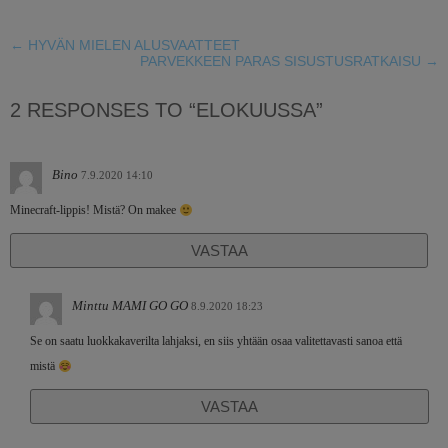
←
HYVÄN MIELEN ALUSVAATTEET
PARVEKKEEN PARAS SISUSTUSRATKAISU
→
2 RESPONSES TO “ELOKUUSSA”
Bino
7.9.2020 14:10
Minecraft-lippis! Mistä? On makee
VASTAA
Minttu MAMI GO GO
8.9.2020 18:23
Se on saatu luokkakaverilta lahjaksi, en siis yhtään osaa valitettavasti sanoa että
mistä
VASTAA