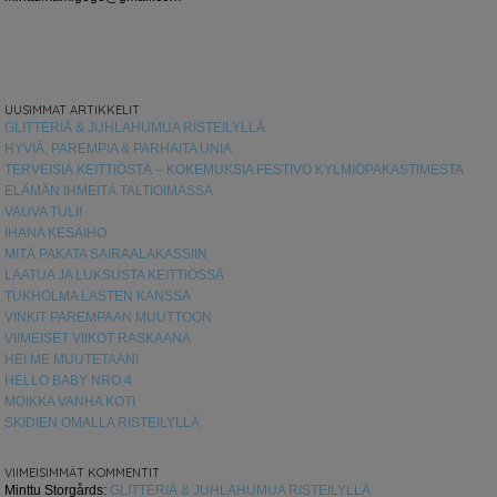
UUSIMMAT ARTIKKELIT
GLITTERIÄ & JUHLAHUMUA RISTEILYLLÄ
HYVIÄ, PAREMPIA & PARHAITA UNIA
TERVEISIÄ KEITTIÖSTÄ – KOKEMUKSIA FESTIVO KYLMIÖPAKASTIMESTA
ELÄMÄN IHMEITÄ TALTIOIMASSA
VAUVA TULI!
IHANA KESÄIHO
MITÄ PAKATA SAIRAALAKASSIIN
LAATUA JA LUKSUSTA KEITTIÖSSÄ
TUKHOLMA LASTEN KANSSA
VINKIT PAREMPAAN MUUTTOON
VIIMEISET VIIKOT RASKAANA
HEI ME MUUTETAAN!
HELLO BABY NRO 4
MOIKKA VANHA KOTI
SKIDIEN OMALLA RISTEILYLLÄ
VIIMEISIMMÄT KOMMENTIT
Minttu Storgårds
:
GLITTERIÄ & JUHLAHUMUA RISTEILYLLÄ