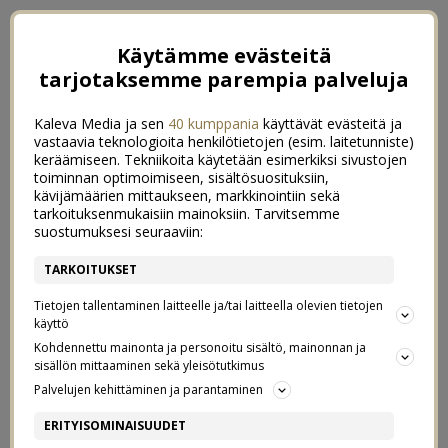
Käytämme evästeitä
tarjotaksemme parempia palveluja
Kaleva Media ja sen
40 kumppania
käyttävät evästeitä ja
vastaavia teknologioita henkilötietojen (esim. laitetunniste)
keräämiseen. Tekniikoita käytetään esimerkiksi sivustojen
toiminnan optimoimiseen, sisältösuosituksiin,
kävijämäärien mittaukseen, markkinointiin sekä
tarkoituksenmukaisiin mainoksiin. Tarvitsemme
suostumuksesi seuraaviin:
TARKOITUKSET
Tietojen tallentaminen laitteelle ja/tai laitteella olevien tietojen
käyttö
Kohdennettu mainonta ja personoitu sisältö, mainonnan ja
sisällön mittaaminen sekä yleisötutkimus
←
HYVÄN MIELEN ALUSVAATTEET
Palvelujen kehittäminen ja parantaminen
PARVEKKEEN PARAS SISUSTUSRATKAISU
→
ERITYISOMINAISUUDET
ELOKUUSSA