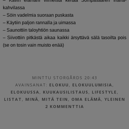
– Kävin elämäni viimeistä kertaa Sompasaaren Ihana-
kahvilassa
– Söin vadelmia suoraan puskasta
– Käytiin paljon rannalla ja uimassa
– Saunottiin taloyhtiön saunassa
– Siivottiin pitkästä aikaa kaikki ärsyttävä sälä tasoilta pois
(se on tosin vain muisto enää)
MINTTU STORGÅRDS 20:43
AVAINSANAT:
ELOKUU
,
ELOKUULUMISIA
,
ELOKUUSSA
,
KUUKAUSILISTAUS
,
LIFESTYLE
,
LISTAT
,
MINÄ
,
MITÄ TEIN
,
OMA ELÄMÄ
,
YLEINEN
2 KOMMENTTIA