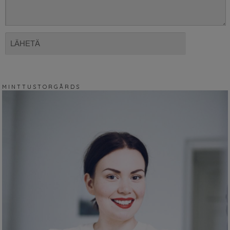
M I N T T U S T O R G Å R D S