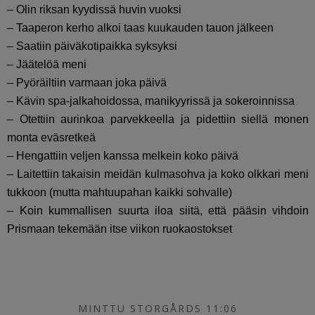
– Olin riksan kyydissä huvin vuoksi
– Taaperon kerho alkoi taas kuukauden tauon jälkeen
– Saatiin päiväkotipaikka syksyksi
– Jäätelöä meni
– Pyöräiltiin varmaan joka päivä
– Kävin spa-jalkahoidossa, manikyyrissä ja sokeroinnissa
– Otettiin aurinkoa parvekkeella ja pidettiin siellä monen
monta eväsretkeä
– Hengattiin veljen kanssa melkein koko päivä
– Laitettiin takaisin meidän kulmasohva ja koko olkkari meni
tukkoon (mutta mahtuupahan kaikki sohvalle)
– Koin kummallisen suurta iloa siitä, että pääsin vihdoin
Prismaan tekemään itse viikon ruokaostokset
MINTTU STORGÅRDS 11:06