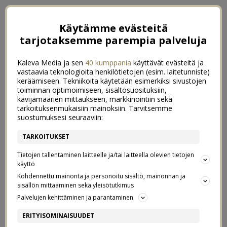
Käytämme evästeitä
tarjotaksemme parempia palveluja
Kaleva Media ja sen
40 kumppania
käyttävät evästeitä ja
vastaavia teknologioita henkilötietojen (esim. laitetunniste)
keräämiseen. Tekniikoita käytetään esimerkiksi sivustojen
toiminnan optimoimiseen, sisältösuosituksiin,
kävijämäärien mittaukseen, markkinointiin sekä
tarkoituksenmukaisiin mainoksiin. Tarvitsemme
suostumuksesi seuraaviin:
TARKOITUKSET
Tietojen tallentaminen laitteelle ja/tai laitteella olevien tietojen
käyttö
Kohdennettu mainonta ja personoitu sisältö, mainonnan ja
sisällön mittaaminen sekä yleisötutkimus
Palvelujen kehittäminen ja parantaminen
TOUKOKUUSSA
0
ERITYISOMINAISUUDET
7/06/2021