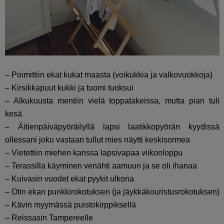
– Poimittiin ekat kukat maasta (voikukkia ja valkovuokkoja)
– Kirsikkapuut kukki ja tuomi tuoksui
– Alkukuusta mentiin vielä toppatakeissa, mutta pian tuli
kesä
– Äitienpäiväpyöräilyllä lapsi laatikkopyörän kyydissä
ollessani joku vastaan tullut mies näytti keskisormea
– Vietettiin miehen kanssa lapsivapaa viikonloppu
– Terassilla käyminen venähti aamuun ja se oli ihanaa
– Kuivasin vuodet ekat pyykit ulkona
– Otin ekan punkkirokotuksen (ja jäykkäkouristusrokotuksen)
– Kävin myymässä puistokirppiksellä
– Reissasin Tampereelle