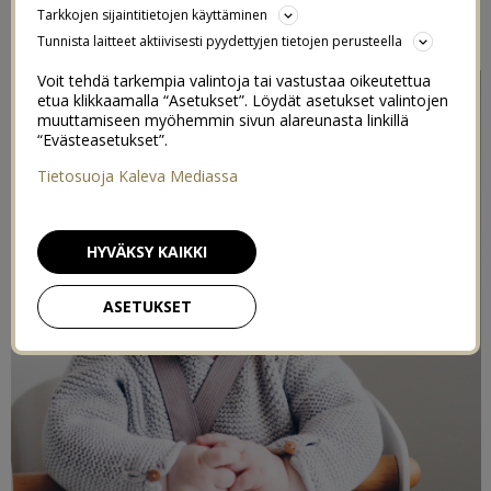
Tarkkojen sijaintitietojen käyttäminen
17/04/2019
Tunnista laitteet aktiivisesti pyydettyjen tietojen perusteella
Voit tehdä tarkempia valintoja tai vastustaa oikeutettua
etua klikkaamalla “Asetukset”. Löydät asetukset valintojen
muuttamiseen myöhemmin sivun alareunasta linkillä
“Evästeasetukset”.
Tietosuoja Kaleva Mediassa
HYVÄKSY KAIKKI
ASETUKSET