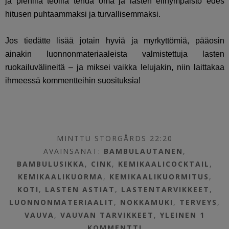
ja pienillä teoilla tehdä oma ja lasten elinympäistö edes
hitusen puhtaammaksi ja turvallisemmaksi.
Jos tiedätte lisää jotain hyviä ja myrkyttömiä, pääosin
ainakin luonnonmateriaaleista valmistettuja lasten
ruokailuvälineitä – ja miksei vaikka lelujakin, niin laittakaa
ihmeessä kommentteihin suosituksia!
MINTTU STORGÅRDS 22:20
AVAINSANAT:
BAMBULAUTANEN
,
BAMBULUSIKKA
,
CINK
,
KEMIKAALICOCKTAIL
,
KEMIKAALIKUORMA
,
KEMIKAALIKUORMITUS
,
KOTI
,
LASTEN ASTIAT
,
LASTENTARVIKKEET
,
LUONNONMATERIAALIT
,
NOKKAMUKI
,
TERVEYS
,
VAUVA
,
VAUVAN TARVIKKEET
,
YLEINEN
1
KOMMENTTI