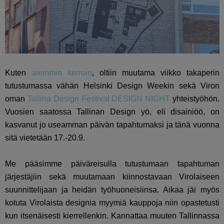
Kuten
aiemmin kerroin
, oltiin muutama viikko takaperin
tutustumassa vähän Helsinki Design Weekin sekä Viron
oman
Tallina Design Festival DESIGN NIGHT
yhteistyöhön.
Vuosien saatossa Tallinan Design yö, eli disainiöö, on
kasvanut jo useamman päivän tapahtumaksi ja tänä vuonna
sitä vietetään 17.-20.9.
Me pääsimme päiväreisulla tutustumaan tapahtuman
järjestäjiin sekä muutamaan kiinnostavaan Virolaiseen
suunnittelijaan ja heidän työhuoneisiinsa. Aikaa jäi myös
kotuta Virolaista designia myymiä kauppoja niin opastetusti
kun itsenäisesti kierrellenkin. Kannattaa muuten Tallinnassa