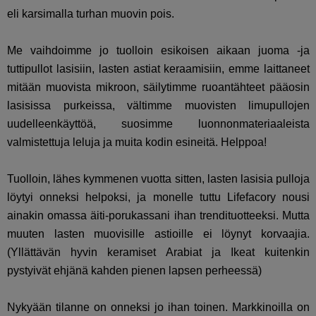
eli karsimalla turhan muovin pois.
Me vaihdoimme jo tuolloin esikoisen aikaan juoma -ja
tuttipullot lasisiin, lasten astiat keraamisiin, emme laittaneet
mitään muovista mikroon, säilytimme ruoantähteet pääosin
lasisissa purkeissa, vältimme muovisten limupullojen
uudelleenkäyttöä, suosimme luonnonmateriaaleista
valmistettuja leluja ja muita kodin esineitä. Helppoa!
Tuolloin, lähes kymmenen vuotta sitten, lasten lasisia pulloja
löytyi onneksi helpoksi, ja monelle tuttu Lifefacory nousi
ainakin omassa äiti-porukassani ihan trendituotteeksi. Mutta
muuten lasten muovisille astioille ei löynyt korvaajia.
(Yllättävän hyvin keramiset Arabiat ja Ikeat kuitenkin
pystyivät ehjänä kahden pienen lapsen perheessä)
Nykyään tilanne on onneksi jo ihan toinen. Markkinoilla on