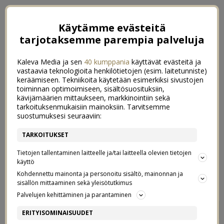
Käytämme evästeitä
tarjotaksemme parempia palveluja
Kaleva Media ja sen
40 kumppania
käyttävät evästeitä ja
vastaavia teknologioita henkilötietojen (esim. laitetunniste)
keräämiseen. Tekniikoita käytetään esimerkiksi sivustojen
toiminnan optimoimiseen, sisältösuosituksiin,
kävijämäärien mittaukseen, markkinointiin sekä
tarkoituksenmukaisiin mainoksiin. Tarvitsemme
suostumuksesi seuraaviin:
TARKOITUKSET
Tietojen tallentaminen laitteelle ja/tai laitteella olevien tietojen
käyttö
Kohdennettu mainonta ja personoitu sisältö, mainonnan ja
sisällön mittaaminen sekä yleisötutkimus
Palvelujen kehittäminen ja parantaminen
VÄHEMMÄN KEMIKAALEJA
1
ERITYISOMINAISUUDET
LAPSILLE