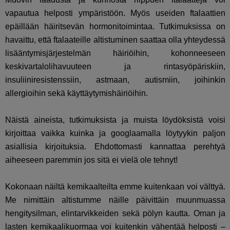
vapautua helposti ympäristöön. Myös useiden ftalaattien
epäillään häiritsevän hormonitoimintaa. Tutkimuksissa on
havaittu, että ftalaateille altistuminen saattaa olla yhteydessä
lisääntymisjärjestelmän häiriöihin, kohonneeseen
keskivartalolihavuuteen ja rintasyöpäriskiin,
insuliiniresistenssiin, astmaan, autismiin, joihinkin
allergioihin sekä käyttäytymishäiriöihin.
Näistä aineista, tutkimuksista ja muista löydöksistä voisi
kirjoittaa vaikka kuinka ja googlaamalla löytyykin paljon
asiallisia kirjoituksia. Ehdottomasti kannattaa perehtyä
aiheeseen paremmin jos sitä ei vielä ole tehnyt!
Kokonaan näiltä kemikaalteilta emme kuitenkaan voi välttyä.
Me nimittäin altistumme näille päivittäin muunmuassa
hengitysilman, elintarvikkeiden sekä pölyn kautta. Oman ja
lasten kemikaalikuormaa voi kuitenkin vähentää helposti –