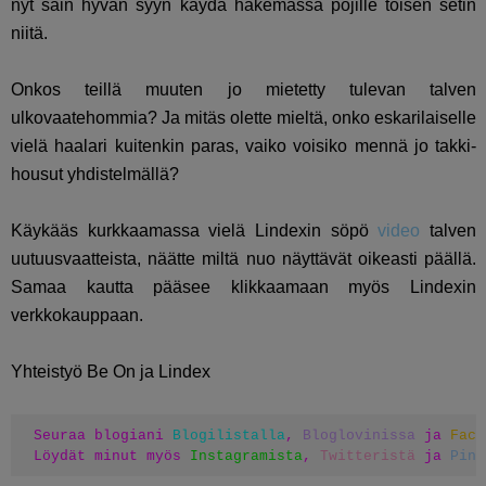
nyt sain hyvän syyn käydä hakemassa pojille toisen setin
niitä.
Onkos teillä muuten jo mietetty tulevan talven
ulkovaatehommia? Ja mitäs olette mieltä, onko eskarilaiselle
vielä haalari kuitenkin paras, vaiko voisiko mennä jo takki-
housut yhdistelmällä?
Käykääs kurkkaamassa vielä Lindexin söpö
video
talven
uutuusvaatteista, näätte miltä nuo näyttävät oikeasti päällä.
Samaa kautta pääsee klikkaamaan myös Lindexin
verkkokauppaan.
Yhteistyö Be On ja Lindex
Seuraa blogiani 
Blogilistalla
, 
Bloglovinissa
 ja 
Face
Löydät minut myös 
Instagramista
, 
Twitteristä
 ja 
Pint