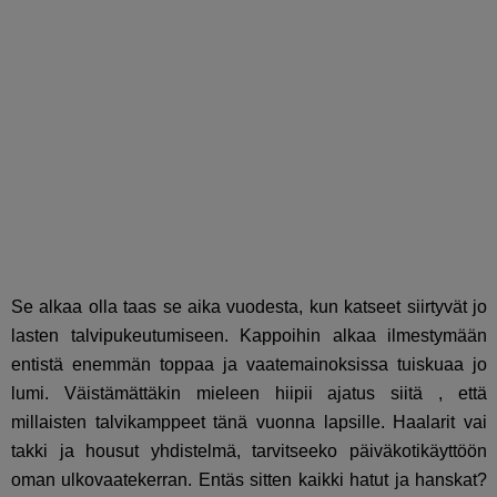
Se alkaa olla taas se aika vuodesta, kun katseet siirtyvät jo
lasten talvipukeutumiseen. Kappoihin alkaa ilmestymään
entistä enemmän toppaa ja vaatemainoksissa tuiskuaa jo
lumi. Väistämättäkin mieleen hiipii ajatus siitä , että
millaisten talvikamppeet tänä vuonna lapsille. Haalarit vai
takki ja housut yhdistelmä, tarvitseeko päiväkotikäyttöön
oman ulkovaatekerran. Entäs sitten kaikki hatut ja hanskat?