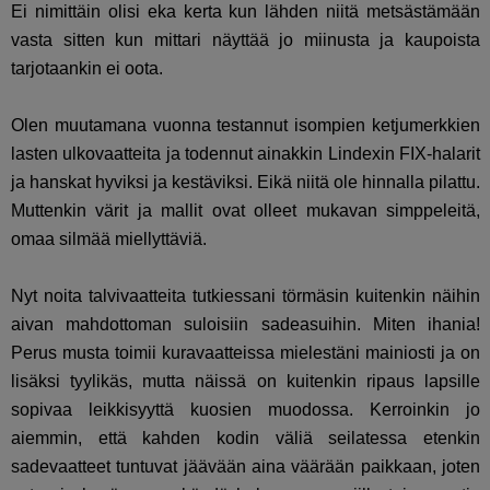
Ei nimittäin olisi eka kerta kun lähden niitä metsästämään
vasta sitten kun mittari näyttää jo miinusta ja kaupoista
tarjotaankin ei oota.
Olen muutamana vuonna testannut isompien ketjumerkkien
lasten ulkovaatteita ja todennut ainakkin Lindexin FIX-halarit
ja hanskat hyviksi ja kestäviksi. Eikä niitä ole hinnalla pilattu.
Muttenkin värit ja mallit ovat olleet mukavan simppeleitä,
omaa silmää miellyttäviä.
Nyt noita talvivaatteita tutkiessani törmäsin kuitenkin näihin
aivan mahdottoman suloisiin sadeasuihin. Miten ihania!
Perus musta toimii kuravaatteissa mielestäni mainiosti ja on
lisäksi tyylikäs, mutta näissä on kuitenkin ripaus lapsille
sopivaa leikkisyyttä kuosien muodossa. Kerroinkin jo
aiemmin, että kahden kodin väliä seilatessa etenkin
sadevaatteet tuntuvat jäävään aina väärään paikkaan, joten