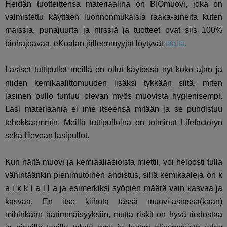
Heidän tuotteittensa materiaalina on BIOmuovi, joka on
valmistettu käyttäen luonnonmukaisia raaka-aineita kuten
maissia, punajuurta ja hirssiä ja tuotteet ovat siis 100%
biohajoavaa. eKoalan jälleenmyyjät löytyvät
täältä
.
Lasiset tuttipullot meillä on ollut käytössä nyt koko ajan ja
niiden kemikaalittomuuden lisäksi tykkään siitä, miten
lasinen pullo tuntuu olevan myös muovista hygienisempi.
Lasi materiaania ei ime itseensä mitään ja se puhdistuu
tehokkaammin. Meillä tuttipulloina on toiminut Lifefactoryn
sekä Hevean lasipullot.
Kun näitä muovi ja kemiaaliasioista miettii, voi helposti tulla
vähintäänkin pienimutoinen ahdistus, sillä kemikaaleja on k
a i k k i a l l a ja esimerkiksi syöpien määrä vain kasvaa ja
kasvaa. En itse kiihota tässä muovi-asiassa(kaan)
mihinkään äärimmäisyyksiin, mutta riskit on hyvä tiedostaa