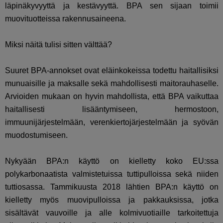
läpinäkyvyyttä ja kestävyyttä. BPA sen sijaan toimii
muovituotteissa rakennusaineena.
Miksi näitä tulisi sitten välttää?
Suuret BPA-annokset ovat eläinkokeissa todettu haitallisiksi
munuaisille ja maksalle sekä mahdollisesti maitorauhaselle.
Arvioiden mukaan on hyvin mahdollista, että BPA vaikuttaa
haitallisesti lisääntymiseen, hermostoon,
immuunijärjestelmään, verenkiertojärjestelmään ja syövän
muodostumiseen.
Nykyään BPA:n käyttö on kielletty koko EU:ssa
polykarbonaatista valmistetuissa tuttipulloissa sekä niiden
tuttiosassa. Tammikuusta 2018 lähtien BPA:n käyttö on
kielletty myös muovipulloissa ja pakkauksissa, jotka
sisältävät vauvoille ja alle kolmivuotiaille tarkoitettuja