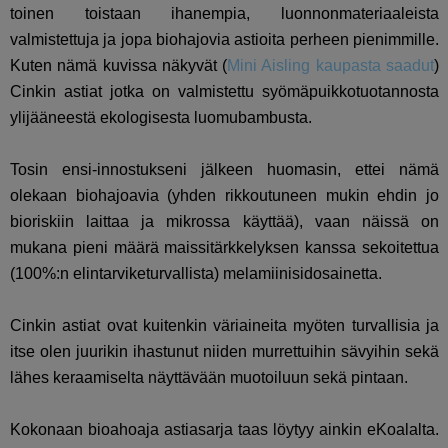
toinen toistaan ihanempia, luonnonmateriaaleista
valmistettuja ja jopa biohajovia astioita perheen pienimmille.
Kuten nämä kuvissa näkyvät (
Mini Aisling kaupasta saadut
)
Cinkin astiat jotka on valmistettu syömäpuikkotuotannosta
ylijääneestä ekologisesta luomubambusta.
Tosin ensi-innostukseni jälkeen huomasin, ettei nämä
olekaan biohajoavia (yhden rikkoutuneen mukin ehdin jo
bioriskiin laittaa ja mikrossa käyttää), vaan näissä on
mukana pieni määrä maissitärkkelyksen kanssa sekoitettua
(100%:n elintarviketurvallista) melamiinisidosainetta.
Cinkin astiat ovat kuitenkin väriaineita myöten turvallisia ja
itse olen juurikin ihastunut niiden murrettuihin sävyihin sekä
lähes keraamiselta näyttävään muotoiluun sekä pintaan.
Kokonaan bioahoaja astiasarja taas löytyy ainkin eKoalalta.