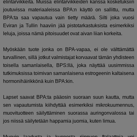
elintarvikkeita. Muissa elintarvikkeiden kanssa kosketuksiin
joutuvissa materiaaleissa BPA:n käyttö on sallittu, mutta
BPA:ta saa vapautua vain tietty määrä. Silti joka vuosi
Eviran ja Tullin haaviin jää pistotarkastuksista esimerkiksi
leluja, joissa nämä pitoisuudet ovat aivan liian korkeita.
Myöskään tuote jonka on BPA-vapaa, ei ole välttämättä
turvallinen, sillä jotkut valmistajat korvaavat tämän yhdisteen
toisella samanlaisella, BPS:llä, joka näyttää uusimmissa
tutkimuksissa toimivan samanlaisena estrogeenin kaltaisena
hormonihäirikkönä kuin BPA:kin.
Lapset saavat BPA:ta pääosin suoraan suun kautta, mutta
sen vapautumista kiihdyttää esimerkiksi mikrokuumennus,
muovituotteen säilyttäminen suorassa auringonvalossa tai
jos niissä säilytetään happamia juomia, kuten limua.
Muovin laadusta ja kunnosta riippuen ftalaatteja voi