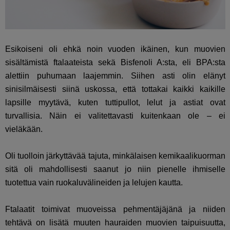
Esikoiseni oli ehkä noin vuoden ikäinen, kun muovien
sisältämistä ftalaateista sekä Bisfenoli A:sta, eli BPA:sta
alettiin puhumaan laajemmin. Siihen asti olin elänyt
sinisilmäisesti siinä uskossa, että tottakai kaikki kaikille
lapsille myytävä, kuten tuttipullot, lelut ja astiat ovat
turvallisia. Näin ei valitettavasti kuitenkaan ole – ei
vieläkään.
Oli tuolloin järkyttävää tajuta, minkälaisen kemikaalikuorman
sitä oli mahdollisesti saanut jo niin pienelle ihmiselle
tuotettua vain ruokaluvälineiden ja lelujen kautta.
Ftalaatit toimivat muoveissa pehmentäjäjänä ja niiden
tehtävä on lisätä muuten hauraiden muovien taipuisuutta,