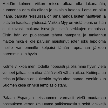
Meidän kolmen viikon reissu alkaa olla takanapäin,
huomenna aamulla ollaan jo takaisin kotona. Loma on ollut
ihana, parasta reissuissa on aina nähdä lasten nauttivan ja
pitävän hauskaa yhdessä. Vaikka Myy on vielä pieni, on hän
ollut kovasti mukana isoveljien sekä serkkujen menoissa.
Öisin hän on puolestaan tehnyt hampaita ja tankannut
maitoa mikä ei ole päivisin maistunut, joten joku lepoloma
meille vanhemmille kelpaisi tämän rupeaman jälkeen
paremmin kun hyvin.
Kolme viikkoa meni todella nopeasti ja olisimme hyvin vielä
voineet jatkaa lomailua täällä vielä vähän aikaa. Kotiinpaluu
reissun jälkeen on kuitenkin myös aina ihanaa, etenkin kun
Suomen kesä on yksi lempiasioistani.
Palaan Espanjan reissuumme varmasti vielä muutaman
postauksen verran (muutama paikkasuositus sekä vinkkejä