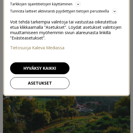
Tarkkojen sijaintitietojen käyttäminen
12/12/2019
Tunnista laitteet aktiivisesti pyydettyjen tietojen perusteella
Voit tehdä tarkempia valintoja tai vastustaa oikeutettua
Joulukuussa julkaisen blogissa lukijoiden
etua klikkaamalla “Asetukset”. Löydät asetukset valintojen
vieraskynäpostauksia, eli teidän tarinoitanne.
muuttamiseen myöhemmin sivun alareunasta linkillä
“Evästeasetukset”.
Teksti ja kuvat Taina Köykkä /
Sirocco-blogi
Tietosuoja Kaleva Mediassa
HYVÄKSY KAIKKI
ASETUKSET