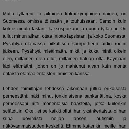
Mutta tyttäreni, jo aikuinen kolmekymppinen nainen, on
Suomessa omissa töissään ja touhuissaan. Samoin kuin
kolme muuta lastani; kaksospoikani ja nuorin tyttäreni. On
tullut minun aikani ottaa irtiotto lapsistani ja koko Suomesta.
Pysähtyä elämässä pitkällisen suurperheen äidin roolin
jälkeen. Pysähtyä miettimään, mikä ja kuka minä oikein
olen, millainen olen ollut, millainen haluan olla. Käymään
läpi elämääni, johon on jo mahtunut aivan kuin monta
erilaista elämää erilaisten ihmisten kanssa.
Lehden toimittajan tehdessä aikoinaan juttua erikoisesta
perheestäni, näki minut jonkinlaisena sankariäitinä, koska
perheessäni riitti monenlaisia haasteita, jotka kuitenkin
selätettiin. Okei, ei se kaikki ollut ihan yksinkertaista, olihan
siinä luovimista neljän lapsen, autismin ja
näkövammaisuuden keskellä. Elimme kuitenkin meille ihan