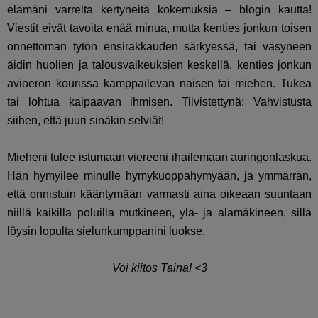
elämäni varrelta kertyneitä kokemuksia – blogin kautta!
Viestit eivät tavoita enää minua, mutta kenties jonkun toisen
onnettoman tytön ensirakkauden särkyessä, tai väsyneen
äidin huolien ja talousvaikeuksien keskellä, kenties jonkun
avioeron kourissa kamppailevan naisen tai miehen. Tukea
tai lohtua kaipaavan ihmisen. Tiivistettynä: Vahvistusta
siihen, että juuri sinäkin selviät!
Mieheni tulee istumaan viereeni ihailemaan auringonlaskua.
Hän hymyilee minulle hymykuoppahymyään, ja ymmärrän,
että onnistuin kääntymään varmasti aina oikeaan suuntaan
niillä kaikilla poluilla mutkineen, ylä- ja alamäkineen, sillä
löysin lopulta sielunkumppanini luokse.
Voi kiitos Taina! <3