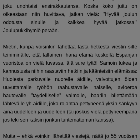
joku unohtaisi ensirakkautensa. Koska koko juttu on
oikeastaan niin huvittava, jatkan vielä: ”Hyvää joulun
odotusta sinulle ja kaikkea hyvää jatkossa.”
Joulupukkihymiö perään.
Mietin, kunpa voisinkin lähettää tästä hetkestä viestin sille
teiniminälle, että tällainen ihana elämä keskellä Espanjan
vuoristoa on vielä luvassa, älä sure tyttö! Samoin tukea ja
kannustusta niihin raastaviin hetkiin ja käänteisiin elämässä:
Huolesta parkuvalle nuorelle äidille, valvottujen öiden
uuvuttamalle työhön raahustavalle naiselle, avioeroa
hautovalle ”täydelliselle” vaimolle, baariin bilettämään
lähtevälle yh-äidille, joka rojahtaa pettyneenä yksin sänkyyn
aina uudelleen ja uudelleen (tai joskus vielä pettyneempänä
jos teki sen kaksin jonkun tuntemattoman kanssa).
Mutta – ehkä voinkin lähettää viestejä, näitä jo 55 vuotisen