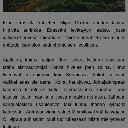
Istun terassilla katsellen Mijas Costan vuorten taakse
hiipivää aurinkoa. Edessäni levittäytyy laakso, jossa
valkoiset hevoset laiduntavat. Niiden hirnahtelu tuo minulle
epätodellisen olon, sadunhohtoisen, levollisen.
Ajattelen, kuinka paljon lähes sokea tyttäreni saisikaan
täällä aistinautintoja! Korvia hivelee joen solina, linnut
livertävät eri soinnuin kuin Suomessa. Kukot kiekuvat,
vaikkei edes ole aamu. Koirat haukkuvat. Johtajalampaan
kaulassa kilahtelee kello, lammaslauma suuntaa juuri
takaisin kotiin maatilalle, jossa minäkin nyt asun. Jääpalat
sangrialasissa risahtelevat, lasi tuntuu ihanan kylmältä
kädessäni. Auringon viime säteet lämmittävät yhä kasvojani.
Oliivipuut suhisevat, tuuli tuo tullessaan niistä miellyttävän
tuoksun.