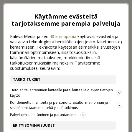
Käytämme evästeitä
tarjotaksemme parempia palveluja
Kaleva Media ja sen
40 kumppania
käyttävät evästeitä ja
vastaavia teknologioita henkilötietojen (esim. laitetunniste)
keräämiseen. Tekniikoita käytetään esimerkiksi sivustojen
toiminnan optimoimiseen, sisältösuosituksiin,
kävijämäärien mittaukseen, markkinointiin sekä
tarkoituksenmukaisiin mainoksiin. Tarvitsemme
suostumuksesi seuraaviin:
TARKOITUKSET
Tietojen tallentaminen laitteelle ja/tai laitteella olevien tietojen
käyttö
Kohdennettu mainonta ja personoitu sisältö, mainonnan ja
sisällön mittaaminen sekä yleisötutkimus
Palvelujen kehittäminen ja parantaminen
JOULUA ODOTELLESSA
1
ERITYISOMINAISUUDET
ESPANJASSA