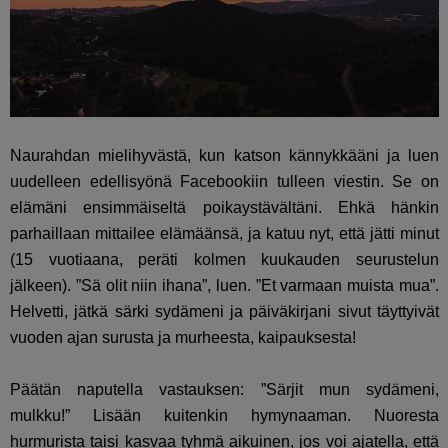
Naurahdan mielihyvästä, kun katson kännykkääni ja luen
uudelleen edellisyönä Facebookiin tulleen viestin. Se on
elämäni ensimmäiseltä poikaystävältäni. Ehkä hänkin
parhaillaan mittailee elämäänsä, ja katuu nyt, että jätti minut
(15 vuotiaana, peräti kolmen kuukauden seurustelun
jälkeen). ”Sä olit niin ihana”, luen. ”Et varmaan muista mua”.
Helvetti, jätkä särki sydämeni ja päiväkirjani sivut täyttyivät
vuoden ajan surusta ja murheesta, kaipauksesta!
Päätän naputella vastauksen: ”Särjit mun sydämeni,
mulkku!” Lisään kuitenkin hymynaaman. Nuoresta
hurmurista taisi kasvaa tyhmä aikuinen, jos voi ajatella, että