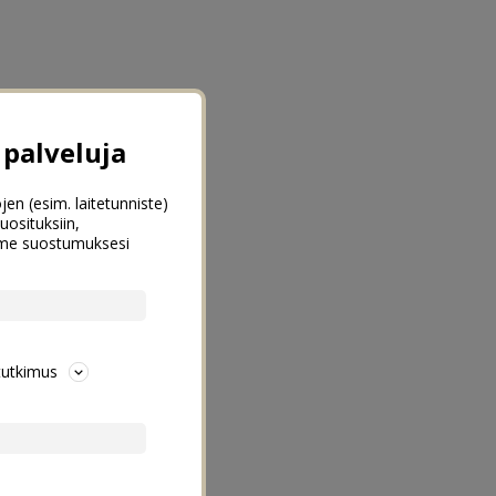
palveluja
jen (esim. laitetunniste)
uosituksiin,
emme suostumuksesi
tutkimus