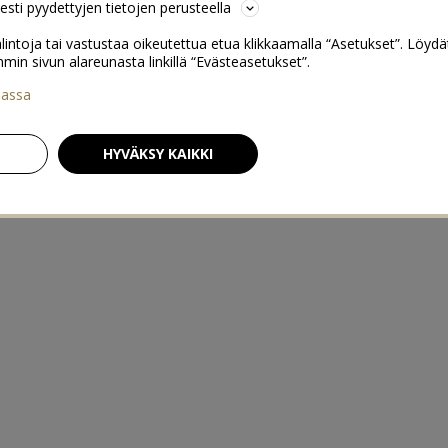
sesti pyydettyjen tietojen perusteella
lintoja tai vastustaa oikeutettua etua klikkaamalla “Asetukset”. Löydä
 sivun alareunasta linkillä “Evästeasetukset”.
iassa
HYVÄKSY KAIKKI