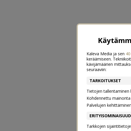
Käytämme
Kaleva Media ja sen
40
keräämiseen. Tekniikoit
kävijämäärien mittauks
seuraaviin:
TARKOITUKSET
Tietojen tallentaminen la
Kohdennettu mainonta j
Palvelujen kehittämine
ERITYISOMINAISUU
Tarkkojen sijaintitieto