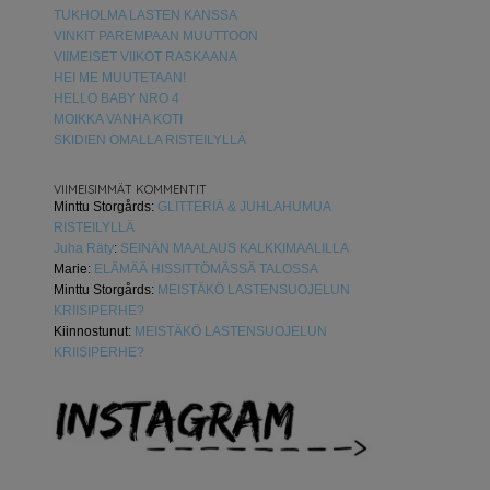
TUKHOLMA LASTEN KANSSA
VINKIT PAREMPAAN MUUTTOON
VIIMEISET VIIKOT RASKAANA
HEI ME MUUTETAAN!
HELLO BABY NRO 4
MOIKKA VANHA KOTI
SKIDIEN OMALLA RISTEILYLLÄ
VIIMEISIMMÄT KOMMENTIT
Minttu Storgårds
:
GLITTERIÄ & JUHLAHUMUA
RISTEILYLLÄ
Juha Räty
:
SEINÄN MAALAUS KALKKIMAALILLA
Marie
:
ELÄMÄÄ HISSITTÖMÄSSÄ TALOSSA
Minttu Storgårds
:
MEISTÄKÖ LASTENSUOJELUN
KRIISIPERHE?
Kiinnostunut
:
MEISTÄKÖ LASTENSUOJELUN
KRIISIPERHE?