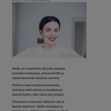
M I N T T U S T O R G Å R D S
Minttu on uusperheen äiti joka rakastaa
punaista huulipunaa, inhoaa kiirettä ja
näkee kauneutta arkisissa asioissa.
Perheen kaksi isompaa koululaista,
touhukas leikki-ikäinen ja kevätvauva
pitävät huolen, ettei elämä käy tylsäksi.
Pääosassa ovat oman näköinen arki ja
täysillä eläminen. Välillä reissataan ja