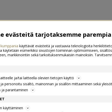
 evästeitä tarjotaksemme parempia 
 kumppania
käyttävät evästeitä ja vastaavia teknologioita henkilötieto
a käytetään esimerkiksi sivustojen toiminnan optimoimiseen, sisältös
een, markkinointiin sekä tarkoituksenmukaisiin mainoksiin. Tarvits
itteelle ja/tai laitteella olevien tietojen käyttö
a personoitu sisältö, mainonnan ja sisällön mittaaminen sekä yleisö
n ja parantaminen
DET
jen käyttäminen