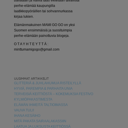
bailataan ja välillä taas vietetään tavallista
perhe-elämää kaupungilla
laatikkopyöräillen tai sohvannurkassa
kirjaa lukien.
Elämänmakuinen MAMI GO GO on yksi
Suomen ensimmäisiä ja suosituimpia
perhe-elämään painottuvia blogeja.
O T A Y H T E Y T T Ä :
minttumamigogo@gmail.com
UUSIMMAT ARTIKKELIT
GLITTERIÄ & JUHLAHUMUA RISTEILYLLÄ
HYVIÄ, PAREMPIA & PARHAITA UNIA
TERVEISIÄ KEITTIÖSTÄ – KOKEMUKSIA FESTIVO
KYLMIÖPAKASTIMESTA
ELÄMÄN IHMEITÄ TALTIOIMASSA
VAUVA TULI!
IHANA KESÄIHO
MITÄ PAKATA SAIRAALAKASSIIN
LAATUA JA LUKSUSTA KEITTIÖSSÄ