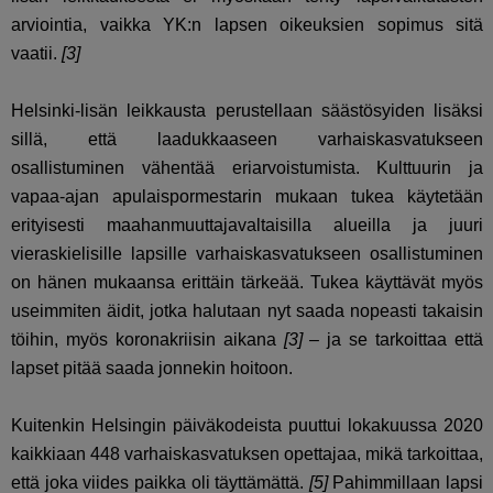
arviointia, vaikka YK:n lapsen oikeuksien sopimus sitä
vaatii.
[3]
Helsinki-lisän leikkausta perustellaan säästösyiden lisäksi
sillä, että laadukkaaseen varhaiskasvatukseen
osallistuminen vähentää eriarvoistumista. Kulttuurin ja
vapaa-ajan apulaispormestarin mukaan tukea käytetään
erityisesti maahanmuuttajavaltaisilla alueilla ja juuri
vieraskielisille lapsille varhaiskasvatukseen osallistuminen
on hänen mukaansa erittäin tärkeää. Tukea käyttävät myös
useimmiten äidit, jotka halutaan nyt saada nopeasti takaisin
töihin, myös koronakriisin aikana
[3]
– ja se tarkoittaa että
lapset pitää saada jonnekin hoitoon.
Kuitenkin Helsingin päiväkodeista puuttui lokakuussa 2020
kaikkiaan 448 varhaiskasvatuksen opettajaa, mikä tarkoittaa,
että joka viides paikka oli täyttämättä.
[5]
Pahimmillaan lapsi