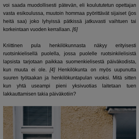
voi saada muodollisesti pätevän, eli koulututetun opettajan
vasta esikoulussa, muutoin hommaa pyörittävät sijaiset (jos
heitä saa) joko lyhyissä pätkissä jatkuvasti vaihtuen tai
korkeintaan vuoden kerrallaan.
[6]
Kriittinen pula henkilökunnasta näkyy erityisesti
ruotsinkielisellä puolella, jossa puolelle ruotsinkilelisistä
lapsista tarjotaan paikkaa suomenkielisestä päiväkodista,
kun muuta ei ole.
[4]
Henkilökunta on myös uupunutta
suuren työtaakan ja henkilökuntapulan vuoksi. Mitä sitten
kun yhtä useampi pieni yksivuotias laitetaan tuen
lakkauttamisen takia päiväkotiin?