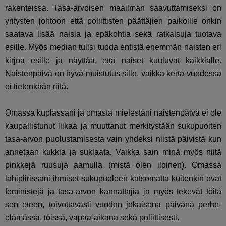
rakenteissa. Tasa-arvoisen maailman saavuttamiseksi on
yritysten johtoon että poliittisten päättäjien paikoille onkin
saatava lisää naisia ja epäkohtia sekä ratkaisuja tuotava
esille. Myös median tulisi tuoda entistä enemmän naisten eri
kirjoa esille ja näyttää, että naiset kuuluvat kaikkialle.
Naistenpäivä on hyvä muistutus sille, vaikka kerta vuodessa
ei tietenkään riitä.
Omassa kuplassani ja omasta mielestäni naistenpäivä ei ole
kaupallistunut liikaa ja muuttanut merkitystään sukupuolten
tasa-arvon puolustamisesta vain yhdeksi niistä päivistä kun
annetaan kukkia ja suklaata. Vaikka sain minä myös niitä
pinkkejä ruusuja aamulla (mistä olen iloinen). Omassa
lähipiirissäni ihmiset sukupuoleen katsomatta kuitenkin ovat
feministejä ja tasa-arvon kannattajia ja myös tekevät töitä
sen eteen, toivottavasti vuoden jokaisena päivänä perhe-
elämässä, töissä, vapaa-aikana sekä poliittisesti.