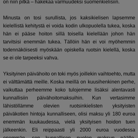
on niin pitkä – hakekaa varmuudeksi suomenkielisiin.
Minusta on tosi surullista, jos kaksikielisen lapsemme
kielellistä kehitystä ei voida kodin ulkopuolella tukea, koska
hän ei pääse hoiton sillä toisella kielellään johon hän
tarvitsisi enemmän tukea. Tällöin hän ei voi myöhemmin
todennäköisesti myöskään opiskella ruotsin kielellä, koska
se ei ole tarpeeksi vahva.
Yksityinen päivähoito on toki myös joillekin vaihtoehto, mutta
ei välttämättä meille. Koska meillä on kuusihenkinen perhe,
vaikuttaa perheemme koko tulojemme lisäksi alentavasti
kunnallisiin päivähoitomaksuihin. Kun vertasimme
lähistöllämme olevien ruotsinkielisten yksityisten
päiväkotien hintoja kunnalliseen, olisi maksu yli 180 euroa
enemmän kuukaudessa, vielä yksityisen hoidon tuen
jälkeenkin. Eli reippaasti yli 2000 euroa vuodessa
enemmän, sen kunnallisen puolen maksun päälle.