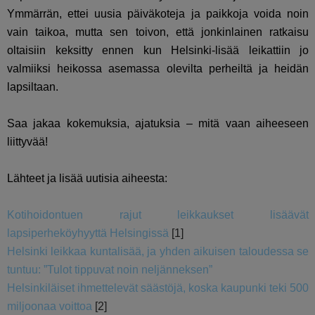
Ymmärrän, ettei uusia päiväkoteja ja paikkoja voida noin
vain taikoa, mutta sen toivon, että jonkinlainen ratkaisu
oltaisiin keksitty ennen kun Helsinki-lisää leikattiin jo
valmiiksi heikossa asemassa olevilta perheiltä ja heidän
lapsiltaan.
Saa jakaa kokemuksia, ajatuksia – mitä vaan aiheeseen
liittyvää!
Lähteet ja lisää uutisia aiheesta:
Kotihoidontuen rajut leikkaukset lisäävät
lapsiperheköyhyyttä Helsingissä
[1]
Helsinki leikkaa kuntalisää, ja yhden aikuisen taloudessa se
tuntuu: ”Tulot tippuvat noin neljänneksen”
Helsinkiläiset ihmettelevät säästöjä, koska kaupunki teki 500
miljoonaa voittoa
[2]