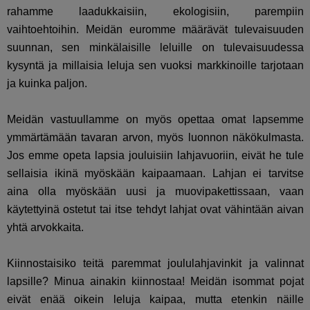
rahamme laadukkaisiin, ekologisiin, parempiin
vaihtoehtoihin. Meidän euromme määrävät tulevaisuuden
suunnan, sen minkälaisille leluille on tulevaisuudessa
kysyntä ja millaisia leluja sen vuoksi markkinoille tarjotaan
ja kuinka paljon.
Meidän vastuullamme on myös opettaa omat lapsemme
ymmärtämään tavaran arvon, myös luonnon näkökulmasta.
Jos emme opeta lapsia jouluisiin lahjavuoriin, eivät he tule
sellaisia ikinä myöskään kaipaamaan. Lahjan ei tarvitse
aina olla myöskään uusi ja muovipakettissaan, vaan
käytettyinä ostetut tai itse tehdyt lahjat ovat vähintään aivan
yhtä arvokkaita.
Kiinnostaisiko teitä paremmat joululahjavinkit ja valinnat
lapsille? Minua ainakin kiinnostaa! Meidän isommat pojat
eivät enää oikein leluja kaipaa, mutta etenkin näille