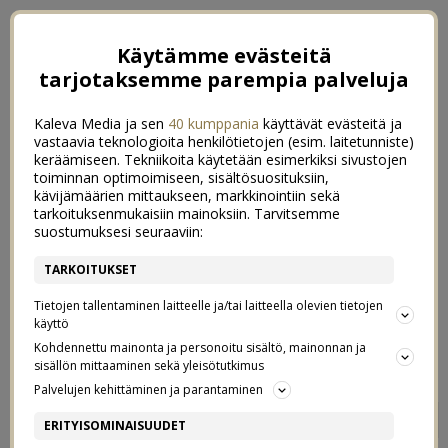
Käytämme evästeitä
tarjotaksemme parempia palveluja
Kaleva Media ja sen
40 kumppania
käyttävät evästeitä ja
vastaavia teknologioita henkilötietojen (esim. laitetunniste)
keräämiseen. Tekniikoita käytetään esimerkiksi sivustojen
toiminnan optimoimiseen, sisältösuosituksiin,
kävijämäärien mittaukseen, markkinointiin sekä
tarkoituksenmukaisiin mainoksiin. Tarvitsemme
suostumuksesi seuraaviin:
TARKOITUKSET
Tietojen tallentaminen laitteelle ja/tai laitteella olevien tietojen
käyttö
Kohdennettu mainonta ja personoitu sisältö, mainonnan ja
sisällön mittaaminen sekä yleisötutkimus
Palvelujen kehittäminen ja parantaminen
VOIHAN PÄIVÄKOTI SENTÄÄN
14
ERITYISOMINAISUUDET
–