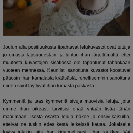
Joulun alla postiluukusta tipahtavat lelukuvastot ovat tuttuja
jo omasta lapsuudestani, ja tuntuu ihan järjettömältä, ettei
muutosta kuvastojen sisällössä ole tapahtunut tähänkään
vuoteen mennessä. Kauniisti sanottuna kuvastot koostuvat
pääosin ihan kamalasta krääsästä, rehellisemmin sanottuna
niiden sivut täyttyvät ihan turhasta paskasta.
Kymmeniä ja taas kymmeniä sivuja muovisia leluja, joita
emme ihan oikeasti tarvitsisi enää yhtään lisää tähän
maailmaan. Isosta osasta leluja näkee jo ensivilkaisuilla,
etteivät ne tuskin edes kestä leikeissä kauaa. Jokaiselle
löytyy jotakin, siis ihan kirjaimellisesti, ihan kaikkea. Vai