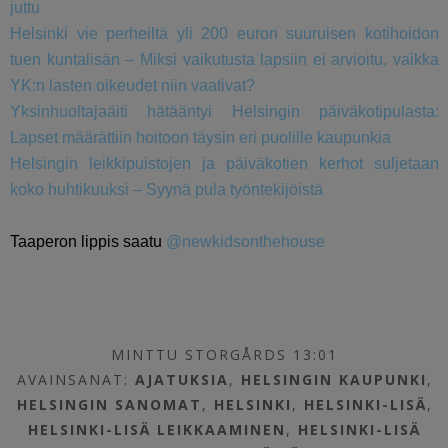
juttu
Helsinki vie perheiltä yli 200 euron suuruisen kotihoidon
tuen kuntalisän – Miksi vaikutusta lapsiin ei arvioitu, vaikka
YK:n lasten oikeudet niin vaativat?
Yksinhuoltajaäiti hätääntyi Helsingin päiväkotipulasta:
Lapset määrättiin hoitoon täysin eri puolille kaupunkia
Helsingin leikkipuistojen ja päiväkotien kerhot suljetaan
koko huhtikuuksi – Syynä pula työntekijöistä
Taaperon lippis saatu
@newkidsonthehouse
MINTTU STORGÅRDS 13:01
AVAINSANAT:
AJATUKSIA
,
HELSINGIN KAUPUNKI
,
HELSINGIN SANOMAT
,
HELSINKI
,
HELSINKI-LISÄ
,
HELSINKI-LISÄ LEIKKAAMINEN
,
HELSINKI-LISÄ