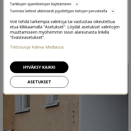
Tarkkojen sijaintitietojen käyttäminen
AJATUKSIA HELSINKI-LISÄN
Tunnista laitteet aktiivisesti pyydettyjen tietojen perusteella
LEIKKAUKSESTA JA
Voit tehdä tarkempia valintoja tai vastustaa oikeutettua
etua klikkaamalla “Asetukset”. Löydät asetukset valintojen
VAIKEASTA
muuttamiseen myöhemmin sivun alareunasta linkillä
“Evästeasetukset”.
PÄIVÄKOTITILANTEESTA
Tietosuoja Kaleva Mediassa
27/04/2021
HYVÄKSY KAIKKI
ASETUKSET