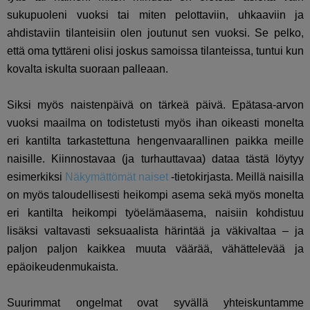
sukupuoleni vuoksi tai miten pelottaviin, uhkaaviin ja
ahdistaviin tilanteisiin olen joutunut sen vuoksi. Se pelko,
että oma tyttäreni olisi joskus samoissa tilanteissa, tuntui kun
kovalta iskulta suoraan palleaan.
Siksi myös naistenpäivä on tärkeä päivä. Epätasa-arvon
vuoksi maailma on todistetusti myös ihan oikeasti monelta
eri kantilta tarkastettuna hengenvaarallinen paikka meille
naisille. Kiinnostavaa (ja turhauttavaa) dataa tästä löytyy
esimerkiksi
Näkymättömät naiset
-tietokirjasta. Meillä naisilla
on myös taloudellisesti heikompi asema sekä myös monelta
eri kantilta heikompi työelämäasema, naisiin kohdistuu
lisäksi valtavasti seksuaalista härintää ja väkivaltaa – ja
paljon paljon kaikkea muuta väärää, vähättelevää ja
epäoikeudenmukaista.
Suurimmat ongelmat ovat syvällä yhteiskuntamme