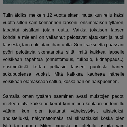
Tulin äidiksi melkein 12 vuotta sitten, mutta kun reilu kaksi
vuotta sitten sain kolmannen lapseni, ensimmäisen tyttären,
tapahtui sisälläni jotain uutta. Vaikka jokaisen lapsen
kohdalla mieleni on vallannut pelottavat ajatukset ja huoli
lapsesta, tämä oli jotain ihan uutta. Sen lisäksi että päässäni
pyöri pelottavia skenaarioita siitä, mitä kaikkea lapselle
voisikaan tapahtua (onnettomuus, tulipalo, kidnappaus..),
ensimmäistä kertaa pelkäsin lapseni puolesta hänen
sukupuolensa vuoksi. Mitä kaikkea kauheaa hänelle
voisikaan elämässään sattua, koska hän on naispuolinen.
Samalla oman tyttären saaminen avasi muistojen padot,
mieleen tulvi kaikki ne kerrat kun minua kohtaan on toimittu
väärin, kun olen joutunut väheksytyksi, alistetuksi,
ahdistelluksi, näkymättömäksi tai silmätikuksi koska olen
tyttö tai nainen. Miten minusta on oletettu asioita vain