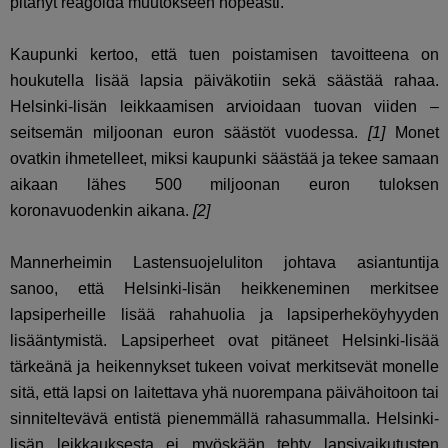
pitänyt reagoida muutokseen nopeasti.
Kaupunki kertoo, että tuen poistamisen tavoitteena on
houkutella lisää lapsia päiväkotiin sekä säästää rahaa.
Helsinki-lisän leikkaamisen arvioidaan tuovan viiden –
seitsemän miljoonan euron säästöt vuodessa.
[1]
Monet
ovatkin ihmetelleet, miksi kaupunki säästää ja tekee samaan
aikaan lähes 500 miljoonan euron tuloksen
koronavuodenkin aikana.
[2]
Mannerheimin Lastensuojeluliton johtava asiantuntija
sanoo, että Helsinki-lisän heikkeneminen merkitsee
lapsiperheille lisää rahahuolia ja
lapsiperheköyhyyden
lisääntymistä
. Lapsiperheet ovat pitäneet Helsinki-lisää
tärkeänä ja heikennykset tukeen voivat merkitsevät monelle
sitä, että lapsi on laitettava yhä nuorempana päivähoitoon tai
sinniteltevävä entistä pienemmällä rahasummalla.
Helsinki-
lisän leikkauksesta ei myöskään tehty lapsivaikutusten