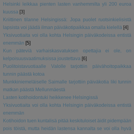
Helsinki leikkaa pienten lasten vanhemmilta yli 200 euroa
kuussa
[3]
Kriittinen tilanne Helsingissä: Jopa puolet ruotsinkielisistä
lapsista voi jäädä ilman päiväkotipaikkaa omalla kielellä
[4]
Yksivuotiaita voi olla kohta Helsingin päiväkodeissa entistä
enemmän
[5]
Kun päteviä varhaiskasvatuksen opettajia ei ole, on
kelpoisuusvaatimuksissa joustettava
[6]
Puolitoistavuotiaalle Valolle tarjottiin päivähoitopaikkaa
tunnin päästä kotoa
Munkkiniemeläiselle Saimalle tarjottiin päiväkotia liki tunnin
matkan päästä Mellunmäestä
Lasten kotihoidontuki heikkenee Helsingissä
Yksivuotiaita voi olla kohta Helsingin päiväkodeissa entistä
enemmän
Kotihoidon tuen kuntalisä pitää keskituloiset äidit pidempään
pois töistä, mutta heidän lastensa kannalta se voi olla hyvä