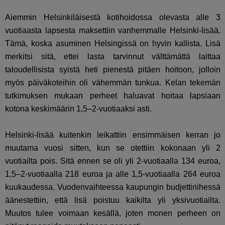
Aiemmin Helsinkiläisestä kotihoidossa olevasta alle 3
vuotiaasta lapsesta maksettiin vanhemmalle Helsinki-lisää.
Tämä, koska asuminen Helsingissä on hyvin kallista. Lisä
merkitsi sitä, ettei lasta tarvinnut välttämättä laittaa
taloudellisista syistä heti pienestä pitäen hoitoon, jolloin
myös päiväkoteihin oli vähemmän tunkua. Kelan tekemän
tutkimuksen mukaan perheet haluavat hoitaa lapsiaan
kotona keskimäärin 1,5–2-vuotiaaksi asti.
Helsinki-lisää kuitenkin leikattiin ensimmäisen kerran jo
muutama vuosi sitten, kun se otettiin kokonaan yli 2
vuotiailta pois. Sitä ennen se oli yli 2-vuotiaalla 134 euroa,
1,5–2-vuotiaalla 218 euroa ja alle 1,5-vuotiaalla 264 euroa
kuukaudessa. Vuodenvaihteessa kaupungin budjettiriihessä
äänestettiin, että lisä poistuu kaikilta yli yksivuotiailta.
Muutos tulee voimaan kesällä, joten monen perheen on