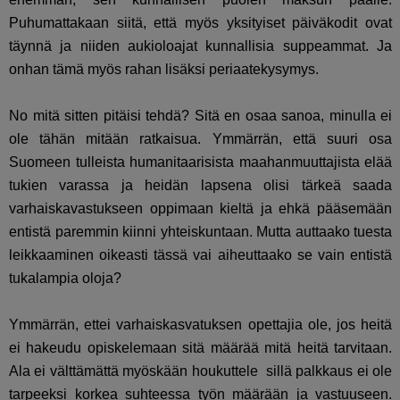
Puhumattakaan siitä, että myös yksityiset päiväkodit ovat
täynnä ja niiden aukioloajat kunnallisia suppeammat. Ja
onhan tämä myös rahan lisäksi periaatekysymys.
No mitä sitten pitäisi tehdä? Sitä en osaa sanoa, minulla ei
ole tähän mitään ratkaisua. Ymmärrän, että suuri osa
Suomeen tulleista humanitaarisista maahanmuuttajista elää
tukien varassa ja heidän lapsena olisi tärkeä saada
varhaiskavastukseen oppimaan kieltä ja ehkä pääsemään
entistä paremmin kiinni yhteiskuntaan. Mutta auttaako tuesta
leikkaaminen oikeasti tässä vai aiheuttaako se vain entistä
tukalampia oloja?
Ymmärrän, ettei varhaiskasvatuksen opettajia ole, jos heitä
ei hakeudu opiskelemaan sitä määrää mitä heitä tarvitaan.
Ala ei välttämättä myöskään houkuttele sillä palkkaus ei ole
tarpeeksi korkea suhteessa työn määrään ja vastuuseen.