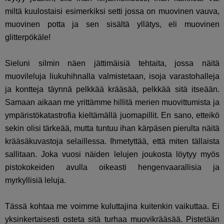
miltä kuulostaisi esimerkiksi setti jossa on muovinen vauva,
muovinen potta ja sen sisältä yllätys, eli muovinen
glitterpökäle!
Sieluni silmin näen jättimäisiä tehtaita, jossa näitä
muovileluja liukuhihnalla valmistetaan, isoja varastohalleja
ja kontteja täynnä pelkkää krääsää, pelkkää sitä itseään.
Samaan aikaan me yrittämme hillitä merien muovittumista ja
ympäristökatastrofia kieltämällä juomapillit. En sano, etteikö
sekin olisi tärkeää, mutta tuntuu ihan kärpäsen pierulta näitä
krääsäkuvastoja selaillessa. Ihmetyttää, että miten tällaista
sallitaan. Joka vuosi näiden lelujen joukosta löytyy myös
pistokokeiden avulla oikeasti hengenvaarallisia ja
myrkyllisiä leluja.
Tässä kohtaa me voimme kuluttajina kuitenkin vaikuttaa. Ei
yksinkertaisesti osteta sitä turhaa muovikrääsää. Pistetään