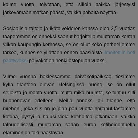
kolme vuotta, toivotaan, että silloin paikka järjestyisi
järkevämään matkan päästä, vaikka pahalta näyttää.
Sosiaalisia taitoja ja ikätoiveideren kanssa oloa 2,5 vuotias
taaperomme on onneksi saanut harjoitella muutaman kerran
viikon kaupungin kerhossa, se on ollut koko perheellemme
tärkeä, kunnes se yllättäen ennen pääsiäistä
ilmoitettiin heti
päättyväksi
päiväkotien henkilöstöpulan vuoksi.
Viime vuonna hakiessamme päiväkotipaikkaa tiesimme
kyllä tilanteen olevan Helsingissä huono, se on ollut
sellaista jo monta vuotta, mutta mikä hurjinta, se tuntuu silti
huononevan edelleen. Meillä onneksi oli tilanne, että
mieheni, joka siis on jo pian pari vuotta hoitanut lastamme
kotona, pystyi ja halusi vielä kotihoitoa jatkamaan, vaikka
taloudellisesti muutaman sadan euron kotihoidontuella
eläminen on toki haastavaa.