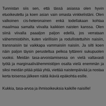
Tunnistan siis sen, että tässä asiassa olen hyvin
etuoikeutettu ja koen asian vain omasta vinkkelistäni. Olen
valkoinen cis-heteronainen enkä todellakaan kohtaa
maailmaa samalta viivalta kaikkien naisten kanssa. Olen
siinä viivalla paaaljon paljon edellä, jos verrataan
vähemmistöihin, kuten värillisiin ja rodullistettuihin naisiin,
transnaisiin tai vaikkapa vammaisiin naisiin. Ja silti koen
näin paljon täysin perusteltua pelkoa tyttäreni sukupuolen
vuoksi. Meidän tasa-arvoistamisessa on vielä valtavasti
työtä ja marginaalivähemmistöjen osalta vielä enemmän ja
siksi meidän pitää pitää yhtä, viettää naistenpäivää ja nostaa
kerta toisensa jälkeen näitä ikäviä epäkohtia esille.
Kukkia, tasa-arvoa ja ihmisoikeuksia kaikille naisille!