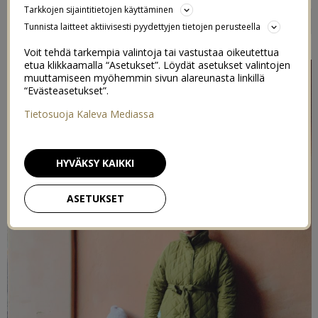
KUKKIA JA TASA-ARVOA
Tarkkojen sijaintitietojen käyttäminen
0
Tunnista laitteet aktiivisesti pyydettyjen tietojen perusteella
8/03/2021
Voit tehdä tarkempia valintoja tai vastustaa oikeutettua
etua klikkaamalla “Asetukset”. Löydät asetukset valintojen
muuttamiseen myöhemmin sivun alareunasta linkillä
“Evästeasetukset”.
Tietosuoja Kaleva Mediassa
HYVÄKSY KAIKKI
ASETUKSET