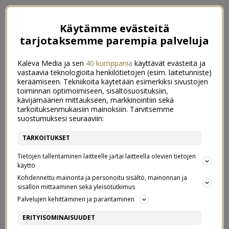
Käytämme evästeitä
tarjotaksemme parempia palveluja
Kaleva Media ja sen
40 kumppania
käyttävät evästeitä ja
vastaavia teknologioita henkilötietojen (esim. laitetunniste)
keräämiseen. Tekniikoita käytetään esimerkiksi sivustojen
toiminnan optimoimiseen, sisältösuosituksiin,
kävijämäärien mittaukseen, markkinointiin sekä
tarkoituksenmukaisiin mainoksiin. Tarvitsemme
suostumuksesi seuraaviin:
TARKOITUKSET
Tietojen tallentaminen laitteelle ja/tai laitteella olevien tietojen
käyttö
Kohdennettu mainonta ja personoitu sisältö, mainonnan ja
sisällön mittaaminen sekä yleisötutkimus
←
HELMIKUUSSA
Palvelujen kehittäminen ja parantaminen
16 KUVAA & 32 TAPAHTUMAA
VESSAPAPERINHAMSTRAUKSEN VUOSIPÄIVÄ
→
ERITYISOMINAISUUDET