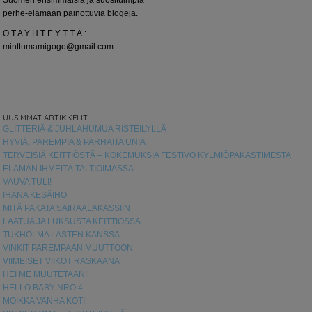
Suomen ensimmäisiä ja suosituimpia
perhe-elämään painottuvia blogeja.
O T A Y H T E Y T T Ä :
minttumamigogo@gmail.com
UUSIMMAT ARTIKKELIT
GLITTERIÄ & JUHLAHUMUA RISTEILYLLÄ
HYVIÄ, PAREMPIA & PARHAITA UNIA
TERVEISIÄ KEITTIÖSTÄ – KOKEMUKSIA FESTIVO KYLMIÖPAKASTIMESTA
ELÄMÄN IHMEITÄ TALTIOIMASSA
VAUVA TULI!
IHANA KESÄIHO
MITÄ PAKATA SAIRAALAKASSIIN
LAATUA JA LUKSUSTA KEITTIÖSSÄ
TUKHOLMA LASTEN KANSSA
VINKIT PAREMPAAN MUUTTOON
VIIMEISET VIIKOT RASKAANA
HEI ME MUUTETAAN!
HELLO BABY NRO 4
MOIKKA VANHA KOTI