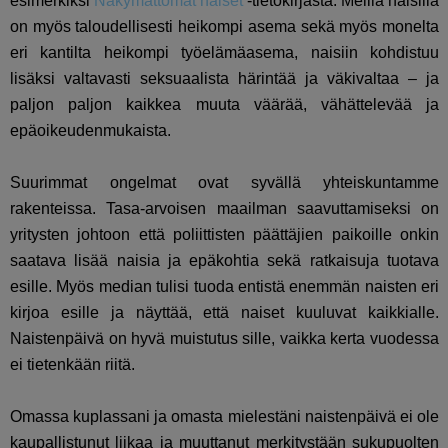
esimerkiksi
Näkymättömät naiset
-tietokirjasta. Meillä naisilla
on myös taloudellisesti heikompi asema sekä myös monelta
eri kantilta heikompi työelämäasema, naisiin kohdistuu
lisäksi valtavasti seksuaalista härintää ja väkivaltaa – ja
paljon paljon kaikkea muuta väärää, vähättelevää ja
epäoikeudenmukaista.
Suurimmat ongelmat ovat syvällä yhteiskuntamme
rakenteissa. Tasa-arvoisen maailman saavuttamiseksi on
yritysten johtoon että poliittisten päättäjien paikoille onkin
saatava lisää naisia ja epäkohtia sekä ratkaisuja tuotava
esille. Myös median tulisi tuoda entistä enemmän naisten eri
kirjoa esille ja näyttää, että naiset kuuluvat kaikkialle.
Naistenpäivä on hyvä muistutus sille, vaikka kerta vuodessa
ei tietenkään riitä.
Omassa kuplassani ja omasta mielestäni naistenpäivä ei ole
kaupallistunut liikaa ja muuttanut merkitystään sukupuolten