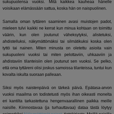
sukupuolensa vuoksi. Mitä kaikkea kauheaa hänelle
voisikaan elämässään sattua, koska hän on naispuolinen.
Samalla oman tyttären saaminen avasi muistojen padot,
mieleen tulvi kaikki ne kerrat kun minua kohtaan on toimittu
väärin, kun olen joutunut väheksytyksi, alistetuksi,
ahdistelluksi, näkymättömäksi tai silmätikuksi koska olen
tyttö tai nainen. Miten minusta on oletettu asioita vain
sukupuoleni vuoksi tai miten pelottaviin, uhkaaviin ja
ahdistaviin tilanteisiin olen joutunut sen vuoksi. Se pelko,
että oma tyttäreni olisi joskus samoissa tilanteissa, tuntui kun
kovalta iskulta suoraan palleaan.
Siksi myös naistenpäivä on tärkeä päivä. Epätasa-arvon
vuoksi maailma on todistetusti myös ihan oikeasti monelta
eri kantilta tarkastettuna hengenvaarallinen paikka meille
naisille. Kiinnostavaa (ja turhauttavaa) dataa tästä löytyy