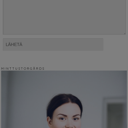
M I N T T U S T O R G Å R D S