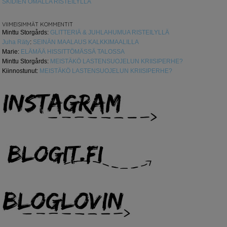
SKIDIEN OMALLA RISTEILYLLÄ
VIIMEISIMMÄT KOMMENTIT
Minttu Storgårds
:
GLITTERIÄ & JUHLAHUMUA RISTEILYLLÄ
Juha Räty
:
SEINÄN MAALAUS KALKKIMAALILLA
Marie
:
ELÄMÄÄ HISSITTÖMÄSSÄ TALOSSA
Minttu Storgårds
:
MEISTÄKÖ LASTENSUOJELUN KRIISIPERHE?
Kiinnostunut
:
MEISTÄKÖ LASTENSUOJELUN KRIISIPERHE?