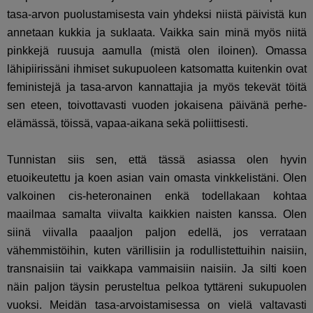
tasa-arvon puolustamisesta vain yhdeksi niistä päivistä kun
annetaan kukkia ja suklaata. Vaikka sain minä myös niitä
pinkkejä ruusuja aamulla (mistä olen iloinen). Omassa
lähipiirissäni ihmiset sukupuoleen katsomatta kuitenkin ovat
feministejä ja tasa-arvon kannattajia ja myös tekevät töitä
sen eteen, toivottavasti vuoden jokaisena päivänä perhe-
elämässä, töissä, vapaa-aikana sekä poliittisesti.
Tunnistan siis sen, että tässä asiassa olen hyvin
etuoikeutettu ja koen asian vain omasta vinkkelistäni. Olen
valkoinen cis-heteronainen enkä todellakaan kohtaa
maailmaa samalta viivalta kaikkien naisten kanssa. Olen
siinä viivalla paaaljon paljon edellä, jos verrataan
vähemmistöihin, kuten värillisiin ja rodullistettuihin naisiin,
transnaisiin tai vaikkapa vammaisiin naisiin. Ja silti koen
näin paljon täysin perusteltua pelkoa tyttäreni sukupuolen
vuoksi. Meidän tasa-arvoistamisessa on vielä valtavasti