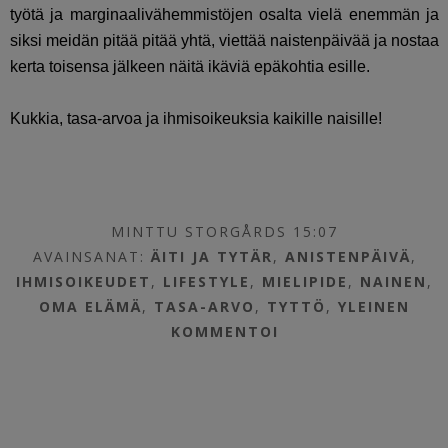
työtä ja marginaalivähemmistöjen osalta vielä enemmän ja
siksi meidän pitää pitää yhtä, viettää naistenpäivää ja nostaa
kerta toisensa jälkeen näitä ikäviä epäkohtia esille.
Kukkia, tasa-arvoa ja ihmisoikeuksia kaikille naisille!
MINTTU STORGÅRDS 15:07
AVAINSANAT:
ÄITI JA TYTÄR
,
ANISTENPÄIVÄ
,
IHMISOIKEUDET
,
LIFESTYLE
,
MIELIPIDE
,
NAINEN
,
OMA ELÄMÄ
,
TASA-ARVO
,
TYTTÖ
,
YLEINEN
KOMMENTOI