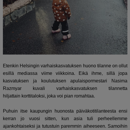
Etenkin Helsingin varhaiskasvatuksen huono tilanne on ollut
esillä mediassa viime viikkoina. Eikä ihme, sillä jopa
kasvatuksen ja koulutuksen apulaispormestari
Nasima
Razmyar kuvali
varhaiskasvatuksen
tilannetta
hiljattain
korttitaloksi
, joka voi pian
romahtaa
.
Puhuin itse kaupungin huonosta päiväkotitilanteesta ensi
kerran jo vuosi sitten, kun asia tuli perheellemme
ajankohtaiseksi ja tutustuin paremmin aiheeseen. Samoihin