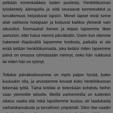
pelkään ennenkaikkea lasten puolesta. Henkilökunnan
työskentely äärirajoilla ja siitä seuraavat tunnereaktiot ja
turvattomuus heijastuvat lapsiin. Monet lapset eivät tunne
alati vaihtuvia hoitajiaan ja kutsuvat kaikkia yleisesti vain
aikuisiksi. Normaalisti iloinen ja reipas lapsemme itkee
aamuisin, ettei halua mennä päiväkotiin. Usein kun olemme
hakeneet iltapäivällä lapsemme hoidosta, paikalla ei ole
enää ketään henkilökunnasta, joka tietäisi miten lapsemme
päivä on omassa ryhmässään mennyt, onko hän nukkunut
tai miten hän on syönyt.
Tottakai päiväkodissamme on myös paljon hyvää, kuten
kuuluukin olla, ja arvostamme kovasti koko henkilökunnan
tekemää työtä. Tämä kritiikki ei tietenkään kohdistu heihin
vaan ylemmille tahoille. Meillä vanhemmilla on kuitenkin
oikeus vaatia sitä mikä lapsillemme kuuluu, eli laadukasta
varhaiskasvatusta ja turvallinen ympäristö. Siksi itse vaadin