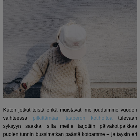
Kuten jotkut teistä ehkä muistavat, me jouduimme vuoden
vaihteessa
pitkittämään taaperon kotihoitoa
tulevaan
syksyyn saakka, sillä meille tarjottiin päiväkotipaikkaa
puolen tunnin bussimatkan päästä kotoamme – ja täysin eri