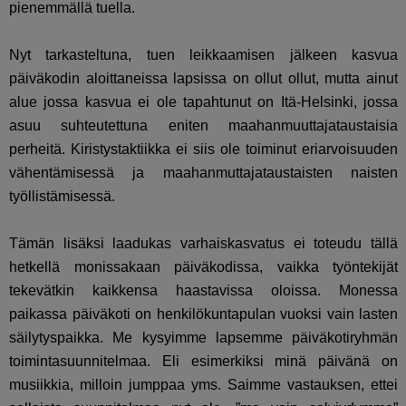
pienemmällä tuella.
Nyt tarkasteltuna, tuen leikkaamisen jälkeen kasvua
päiväkodin aloittaneissa lapsissa on ollut ollut, mutta ainut
alue jossa kasvua ei ole tapahtunut on Itä-Helsinki, jossa
asuu suhteutettuna eniten maahanmuuttajataustaisia
perheitä. Kiristystaktiikka ei siis ole toiminut eriarvoisuuden
vähentämisessä ja maahanmuttajataustaisten naisten
työllistämisessä.
Tämän lisäksi laadukas varhaiskasvatus ei toteudu tällä
hetkellä monissakaan päiväkodissa, vaikka työntekijät
tekevätkin kaikkensa haastavissa oloissa. Monessa
paikassa päiväkoti on henkilökuntapulan vuoksi vain lasten
säilytyspaikka. Me kysyimme lapsemme päiväkotiryhmän
toimintasuunnitelmaa. Eli esimerkiksi minä päivänä on
musiikkia, milloin jumppaa yms. Saimme vastauksen, ettei