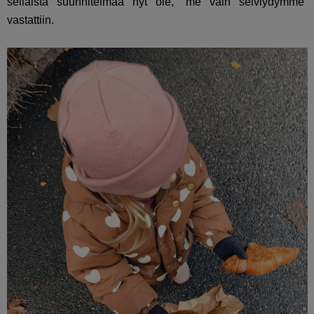
sellaista suunnitelmaa nyt ole, ”me vain selviydymme”
vastattiin.