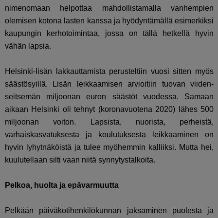
nimenomaan helpottaa mahdollistamalla vanhempien
olemisen kotona lasten kanssa ja hyödyntämällä esimerkiksi
kaupungin kerhotoimintaa, jossa on tällä hetkellä hyvin
vähän lapsia.
Helsinki-lisän lakkauttamista perusteltiin vuosi sitten myös
säästösyillä. Lisän leikkaamisen arvioitiin tuovan viiden-
seitsemän miljoonan euron säästöt vuodessa. Samaan
aikaan Helsinki oli tehnyt (koronavuotena 2020) lähes 500
miljoonan voiton. Lapsista, nuorista, perheistä,
varhaiskasvatuksesta ja koulutuksesta leikkaaminen on
hyvin lyhytnäköistä ja tulee myöhemmin kalliiksi. Mutta hei,
kuulutellaan silti vaan niitä synnytystalkoita.
Pelkoa, huolta ja epävarmuutta
Pelkään päiväkotihenkilökunnan jaksaminen puolesta ja