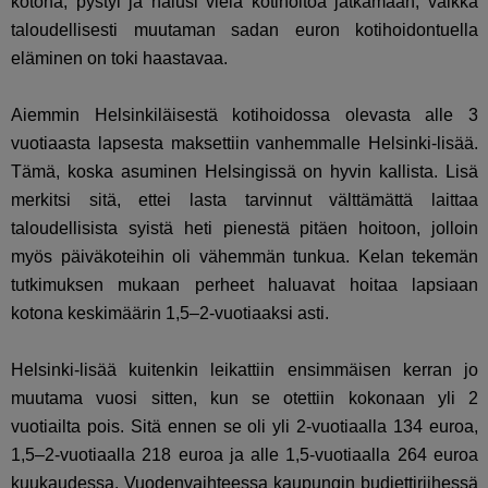
kotona, pystyi ja halusi vielä kotihoitoa jatkamaan, vaikka
taloudellisesti muutaman sadan euron kotihoidontuella
eläminen on toki haastavaa.
Aiemmin Helsinkiläisestä kotihoidossa olevasta alle 3
vuotiaasta lapsesta maksettiin vanhemmalle Helsinki-lisää.
Tämä, koska asuminen Helsingissä on hyvin kallista. Lisä
merkitsi sitä, ettei lasta tarvinnut välttämättä laittaa
taloudellisista syistä heti pienestä pitäen hoitoon, jolloin
myös päiväkoteihin oli vähemmän tunkua. Kelan tekemän
tutkimuksen mukaan perheet haluavat hoitaa lapsiaan
kotona keskimäärin 1,5–2-vuotiaaksi asti.
Helsinki-lisää kuitenkin leikattiin ensimmäisen kerran jo
muutama vuosi sitten, kun se otettiin kokonaan yli 2
vuotiailta pois. Sitä ennen se oli yli 2-vuotiaalla 134 euroa,
1,5–2-vuotiaalla 218 euroa ja alle 1,5-vuotiaalla 264 euroa
kuukaudessa. Vuodenvaihteessa kaupungin budjettiriihessä