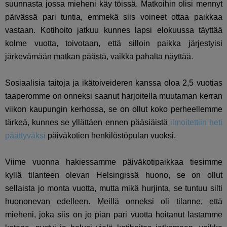
suunnasta jossa mieheni käy töissä. Matkoihin olisi mennyt
päivässä pari tuntia, emmekä siis voineet ottaa paikkaa
vastaan. Kotihoito jatkuu kunnes lapsi elokuussa täyttää
kolme vuotta, toivotaan, että silloin paikka järjestyisi
järkevämään matkan päästä, vaikka pahalta näyttää.
Sosiaalisia taitoja ja ikätoiveideren kanssa oloa 2,5 vuotias
taaperomme on onneksi saanut harjoitella muutaman kerran
viikon kaupungin kerhossa, se on ollut koko perheellemme
tärkeä, kunnes se yllättäen ennen pääsiäistä
ilmoitettiin heti
päättyväksi
päiväkotien henkilöstöpulan vuoksi.
Viime vuonna hakiessamme päiväkotipaikkaa tiesimme
kyllä tilanteen olevan Helsingissä huono, se on ollut
sellaista jo monta vuotta, mutta mikä hurjinta, se tuntuu silti
huononevan edelleen. Meillä onneksi oli tilanne, että
mieheni, joka siis on jo pian pari vuotta hoitanut lastamme