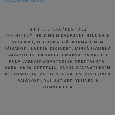
jopa 21 lapsen kanssa
MINTTU STORGÅRDS 13:32
AVAINSANAT:
HELSINGIN KAUPUNKI
,
HELSINGIN
SANOMAT
,
HELSINKI-LISÄ
,
KUNNALLINEN
PÄIVÄKOTI
,
LASTEN OIKEUDET
,
MINKÄ IKÄISENÄ
PÄIVÄKOTIIN
,
PÄIVÄHOITOMAKSU
,
PÄIVÄKOTI
,
PULA VARHAISKASVATUKSEN OPETTAJISTA
,
VAKA
,
VAKA-OPETTAJA
,
VARHAISKASVATUKSEN
KERTOMUKSIA
,
VARHAISKASVATUS
,
YKSITYINEN
PÄIVÄKOTI
,
YLE UUTISET
,
YLEINEN
9
KOMMENTTIA