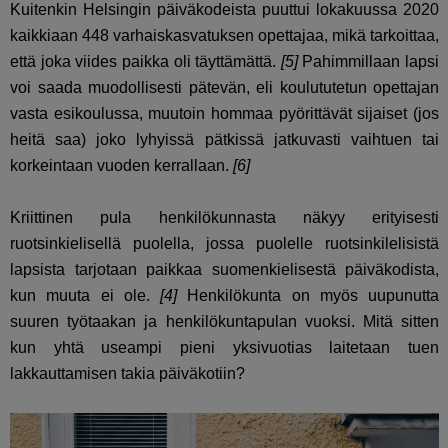
Kuitenkin Helsingin päiväkodeista puuttui lokakuussa 2020
kaikkiaan 448 varhaiskasvatuksen opettajaa, mikä tarkoittaa,
että joka viides paikka oli täyttämättä.
[5]
Pahimmillaan lapsi
voi saada muodollisesti pätevän, eli koulututetun opettajan
vasta esikoulussa, muutoin hommaa pyörittävät sijaiset (jos
heitä saa) joko lyhyissä pätkissä jatkuvasti vaihtuen tai
korkeintaan vuoden kerrallaan.
[6]
Kriittinen pula henkilökunnasta näkyy erityisesti
ruotsinkielisellä puolella, jossa puolelle ruotsinkilelisistä
lapsista tarjotaan paikkaa suomenkielisestä päiväkodista,
kun muuta ei ole.
[4]
Henkilökunta on myös uupunutta
suuren työtaakan ja henkilökuntapulan vuoksi. Mitä sitten
kun yhtä useampi pieni yksivuotias laitetaan tuen
lakkauttamisen takia päiväkotiin?