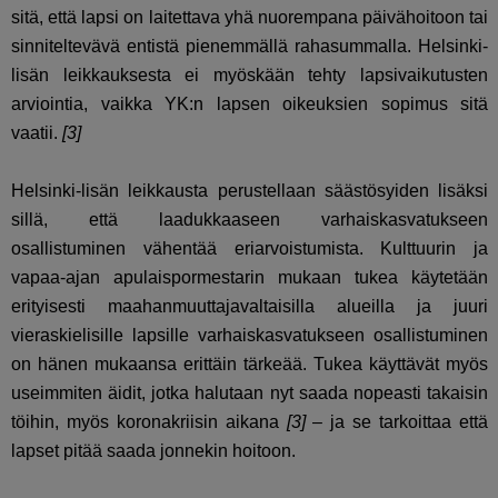
sitä, että lapsi on laitettava yhä nuorempana päivähoitoon tai
sinniteltevävä entistä pienemmällä rahasummalla.
Helsinki-
lisän leikkauksesta ei myöskään tehty lapsivaikutusten
arviointia, vaikka YK:n lapsen oikeuksien sopimus sitä
vaatii.
[3]
Helsinki-lisän leikkausta perustellaan säästösyiden lisäksi
sillä, että laadukkaaseen varhaiskasvatukseen
osallistuminen vähentää eriarvoistumista. Kulttuurin ja
vapaa-ajan apulaispormestarin mukaan tukea käytetään
erityisesti maahanmuuttajavaltaisilla alueilla ja juuri
vieraskielisille lapsille varhaiskasvatukseen osallistuminen
on hänen mukaansa erittäin tärkeää. Tukea käyttävät myös
useimmiten äidit, jotka halutaan nyt saada nopeasti takaisin
töihin, myös koronakriisin aikana
[3]
– ja se tarkoittaa että
lapset pitää saada jonnekin hoitoon.