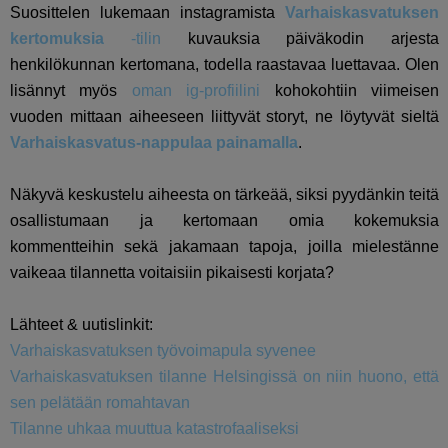
Suosittelen lukemaan instagramista
Varhaiskasvatuksen
kertomuksia
-tilin
kuvauksia päiväkodin arjesta
henkilökunnan kertomana, todella raastavaa luettavaa. Olen
lisännyt myös
oman ig-profiilini
kohokohtiin viimeisen
vuoden mittaan aiheeseen liittyvät storyt, ne löytyvät sieltä
Varhaiskasvatus-nappulaa painamalla
.
Näkyvä keskustelu aiheesta on tärkeää, siksi pyydänkin teitä
osallistumaan ja kertomaan omia kokemuksia
kommentteihin sekä jakamaan tapoja, joilla mielestänne
vaikeaa tilannetta voitaisiin pikaisesti korjata?
Lähteet & uutislinkit:
Varhaiskasvatuksen työvoimapula syvenee
Varhaiskasvatuksen tilanne Helsingissä on niin huono, että
sen pelätään romahtavan
Tilanne uhkaa muuttua katastrofaaliseksi