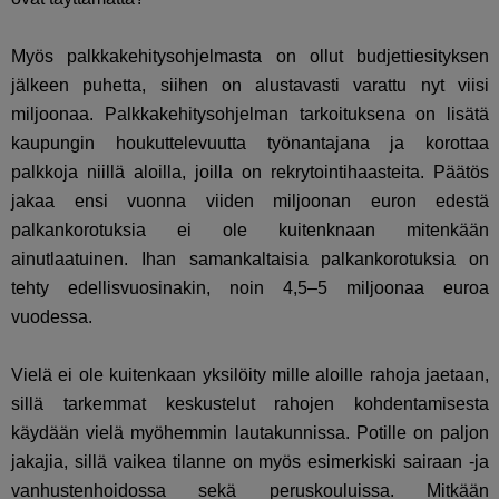
Myös palkkakehitysohjelmasta on ollut budjettiesityksen
jälkeen puhetta, siihen on alustavasti varattu nyt viisi
miljoonaa. Palkkakehitysohjelman tarkoituksena on lisätä
kaupungin houkuttelevuutta työnantajana ja korottaa
palkkoja niillä aloilla, joilla on rekrytointihaasteita. P
äätös
jakaa ensi vuonna viiden miljoonan euron edestä
palkankorotuksia ei ole kuitenknaan mitenkään
ainutlaatuinen. Ihan samankaltaisia palkankorotuksia on
tehty edellisvuosinakin, noin 4,5–5 miljoonaa euroa
vuodessa.
Vielä ei ole kuitenkaan yksilöity mille aloille rahoja jaetaan,
sillä tarkemmat keskustelut rahojen kohdentamisesta
käydään vielä myöhemmin lautakunnissa. Potille on paljon
jakajia, sillä vaikea tilanne on myös esimerkiski sairaan -ja
vanhustenhoidossa sekä peruskouluissa.
Mitkään