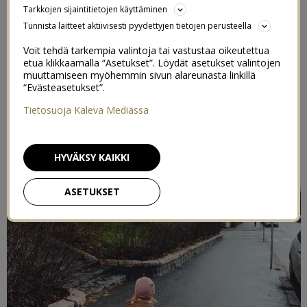
Tarkkojen sijaintitietojen käyttäminen
12/11/2021
Tunnista laitteet aktiivisesti pyydettyjen tietojen perusteella
Voit tehdä tarkempia valintoja tai vastustaa oikeutettua
etua klikkaamalla “Asetukset”. Löydät asetukset valintojen
muuttamiseen myöhemmin sivun alareunasta linkillä
“Evästeasetukset”.
Tietosuoja Kaleva Mediassa
HYVÄKSY KAIKKI
ASETUKSET