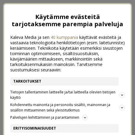
Käytämme evästeitä
tarjotaksemme parempia palveluja
Kaleva Media ja sen
40 kumppania
käyttävät evästeitä ja
vastaavia teknologioita henkilötietojen (esim. laitetunniste)
keräämiseen. Tekniikoita käytetään esimerkiksi sivustojen
toiminnan optimoimiseen, sisältösuosituksiin,
kävijämäärien mittaukseen, markkinointiin sekä
tarkoituksenmukaisiin mainoksiin. Tarvitsemme
suostumuksesi seuraaviin:
TARKOITUKSET
Tietojen tallentaminen laitteelle ja/tai laitteella olevien tietojen
käyttö
Kohdennettu mainonta ja personoitu sisältö, mainonnan ja
sisällön mittaaminen sekä yleisötutkimus
Palvelujen kehittäminen ja parantaminen
VARHAISKASVATUKSEN
9
ERITYISOMINAISUUDET
VAIKEA TILANNE