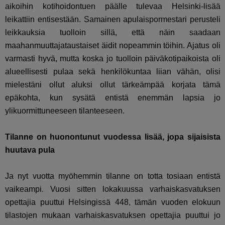
aikoihin kotihoidontuen päälle tulevaa Helsinki-lisää
leikattiin entisestään. Samainen apulaispormestari perusteli
leikkauksia tuolloin sillä, että näin saadaan
maahanmuuttajataustaiset äidit nopeammin töihin. Ajatus oli
varmasti hyvä, mutta koska jo tuolloin päiväkotipaikoista oli
alueellisesti pulaa sekä henkilökuntaa liian vähän, olisi
mielestäni ollut aluksi ollut tärkeämpää korjata tämä
epäkohta, kun sysätä entistä enemmän lapsia jo
ylikuormittuneeseen tilanteeseen.
Tilanne on huonontunut vuodessa lisää, jopa sijaisista
huutava pula
Ja nyt vuotta myöhemmin tilanne on totta tosiaan entistä
vaikeampi. Vuosi sitten lokakuussa varhaiskasvatuksen
opettajia puuttui Helsingissä 448, tämän vuoden elokuun
tilastojen mukaan varhaiskasvatuksen opettajia puuttui jo