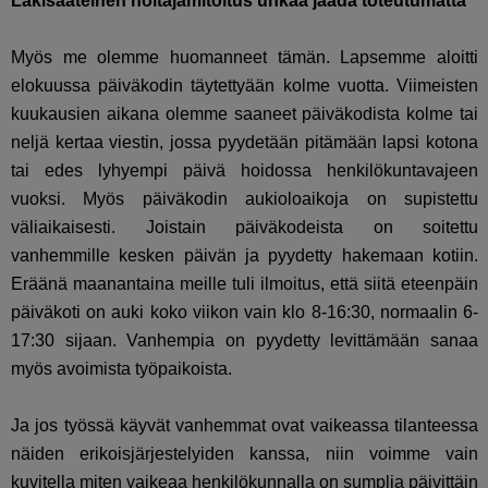
Lakisääteinen hoitajamitoitus uhkaa jäädä toteutumatta
Myös me olemme huomanneet tämän. Lapsemme aloitti
elokuussa päiväkodin täytettyään kolme vuotta. Viimeisten
kuukausien aikana olemme saaneet päiväkodista kolme tai
neljä kertaa viestin, jossa pyydetään pitämään lapsi kotona
tai edes lyhyempi päivä hoidossa henkilökuntavajeen
vuoksi. Myös päiväkodin aukioloaikoja on supistettu
väliaikaisesti. Joistain päiväkodeista on soitettu
vanhemmille kesken päivän ja pyydetty hakemaan kotiin.
Eräänä maanantaina meille tuli ilmoitus, että siitä eteenpäin
päiväkoti on auki koko viikon vain klo 8-16:30, normaalin 6-
17:30 sijaan. Vanhempia on pyydetty levittämään sanaa
myös avoimista työpaikoista.
Ja jos työssä käyvät vanhemmat ovat vaikeassa tilanteessa
näiden erikoisjärjestelyiden kanssa, niin voimme vain
kuvitella miten vaikeaa henkilökunnalla on sumplia päivittäin