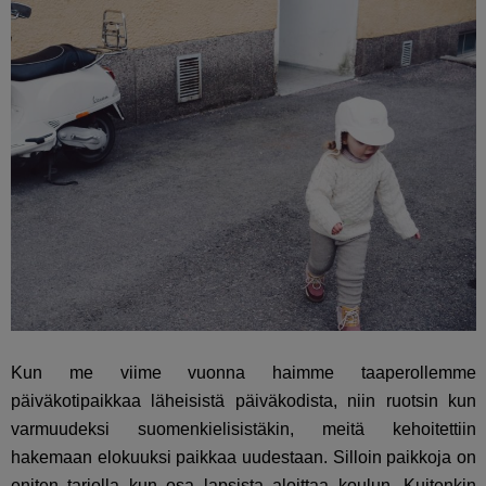
Kun me viime vuonna haimme taaperollemme
päiväkotipaikkaa läheisistä päiväkodista, niin ruotsin kun
varmuudeksi suomenkielisistäkin, meitä kehoitettiin
hakemaan elokuuksi paikkaa uudestaan. Silloin paikkoja on
eniten tarjolla kun osa lapsista aloittaa koulun. Kuitenkin