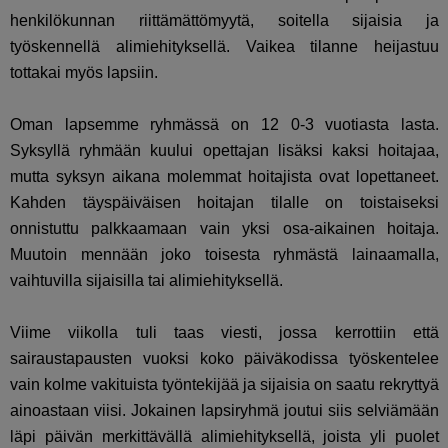
henkilökunnan riittämättömyytä, soitella sijaisia ja
työskennellä alimiehityksellä. Vaikea tilanne heijastuu
tottakai myös lapsiin.
Oman lapsemme ryhmässä on 12 0-3 vuotiasta lasta.
Syksyllä ryhmään kuului opettajan lisäksi kaksi hoitajaa,
mutta syksyn aikana molemmat hoitajista ovat lopettaneet.
Kahden täyspäiväisen hoitajan tilalle on toistaiseksi
onnistuttu palkkaamaan vain yksi osa-aikainen hoitaja.
Muutoin mennään joko toisesta ryhmästä lainaamalla,
vaihtuvilla sijaisilla tai alimiehityksellä.
Viime viikolla tuli taas viesti, jossa kerrottiin että
sairaustapausten vuoksi koko päiväkodissa työskentelee
vain kolme vakituista työntekijää ja sijaisia on saatu rekryttyä
ainoastaan viisi. Jokainen lapsiryhmä joutui siis selviämään
läpi päivän merkittävällä alimiehityksellä, joista yli puolet