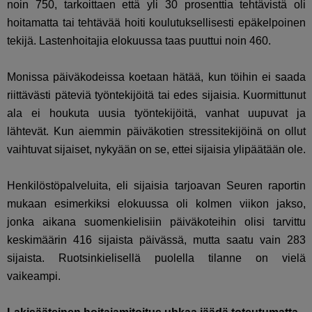
noin 750, tarkoittaen että yli 30 prosenttia tehtävistä oli
hoitamatta tai tehtävää hoiti koulutuksellisesti epäkelpoinen
tekijä. Lastenhoitajia elokuussa taas puuttui noin 460.
Monissa päiväkodeissa koetaan hätää, kun töihin ei saada
riittävästi päteviä työntekijöitä tai edes sijaisia. Kuormittunut
ala ei houkuta uusia työntekijöitä, vanhat uupuvat ja
lähtevät. Kun aiemmin päiväkotien stressitekijöinä on ollut
vaihtuvat sijaiset, nykyään on se, ettei sijaisia ylipäätään ole.
Henkilöstöpalveluita, eli sijaisia tarjoavan Seuren raportin
mukaan esimerkiksi elokuussa oli kolmen viikon jakso,
jonka aikana suomenkielisiin päiväkoteihin olisi tarvittu
keskimäärin 416 sijaista päivässä, mutta saatu vain 283
sijaista. Ruotsinkielisellä puolella tilanne on vielä
vaikeampi.