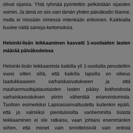
olivat sijaisia. Yhtä ryhmää pyöritettiin pelkästään sijaisten
voimin. Ja tämä on siis vain tämän yhden päiväkodin tilanne,
mutta ei missään nimessä mitenkään erikoinen. Kaikkialta
kuulee näitä samoja kertomuksia.
Helsinki-lisän leikkaaminen kasvatti 1-vuotiaiden lasten
määrää päiväkodeissa
Helsinki-lisän leikkaamista kaikilta yli 1-vuotialta perusteltiin
vuosi sitten sillä, että kaikilla lapsilla on oikeus
laadukkaaseen varhaiskasvatukseen ja että
maahanmuuttajataustaisten lasten pääsy kotihoidosta
varhaiskasvatuksen piiriin vähentää eriarvoistumista.
Tuolloin esimerkiksi Lapsiasiainvaltuutettu kuitenkin epäili,
että jo valmiiksi pienituloisilta vanhemmilta lisästä
leikkaaminen ei ole ratkaisu, vaan johtaisi enemmänkin
siihen, että monet vain sinnittelisivät vain entistä