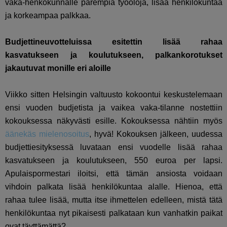
vaka-henkökunnalle parempia työoloja, lisää henkilökuntaa
ja korkeampaa palkkaa.
Budjettineuvotteluissa esitettin lisää rahaa
kasvatukseen ja koulutukseen, palkankorotukset
jakautuvat monille eri aloille
Viikko sitten Helsingin valtuusto kokoontui keskustelemaan
ensi vuoden budjetista ja vaikea vaka-tilanne nostettiin
kokouksessa näkyvästi esille. Kokouksessa nähtiin myös
äänekäs mielenosoitus
, hyvä! Kokouksen jälkeen, uudessa
budjettiesityksessä luvataan ensi vuodelle lisää rahaa
kasvatukseen ja koulutukseen, 550 euroa per lapsi.
Apulaispormestari iloitsi, että tämän ansiosta voidaan
vihdoin palkata lisää henkilökuntaa alalle. Hienoa, että
rahaa tulee lisää, mutta itse ihmettelen edelleen, mistä tätä
henkilökuntaa nyt pikaisesti palkataan kun vanhatkin paikat
ovat täyttämättä?