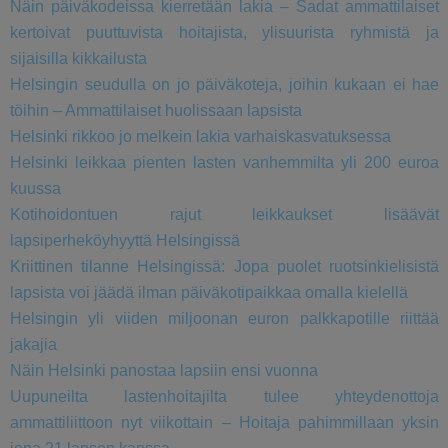
Näin päiväkodeissa kierretään lakia – Sadat ammattilaiset
kertoivat puuttuvista hoitajista, ylisuurista ryhmistä ja
sijaisilla kikkailusta
Helsingin seudulla on jo päiväkoteja, joihin kukaan ei hae
töihin – Ammattilaiset huolissaan lapsista
Helsinki rikkoo jo melkein lakia varhaiskasvatuksessa
Helsinki leikkaa pienten lasten vanhemmilta yli 200 euroa
kuussa
Kotihoidontuen rajut leikkaukset lisäävät
lapsiperheköyhyyttä Helsingissä
Kriittinen tilanne Helsingissä: Jopa puolet ruotsinkielisistä
lapsista voi jäädä ilman päiväkotipaikkaa omalla kielellä
Helsingin yli viiden miljoonan euron palkkapotille riittää
jakajia
Näin Helsinki panostaa lapsiin ensi vuonna
Uupuneilta lastenhoitajilta tulee yhteydenottoja
ammattiliittoon nyt viikottain – Hoitaja pahimmillaan yksin