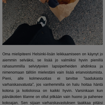
Oma mielipiteeni Helsinki-lisän leikkaamiseen on käynyt jo
aiemmin selväksi, se lisää jo valmiiksi hyvin pienillä
rahasummilla selviytyvien lapsiperheiden ahdinkoa ja
nimenomaan tällöin mielestäni vain lisää eriarvoistumista.
Pieni, alle kolmevuotias ei tarvitse ”laadukasta
varhaiskasvatusta”, jos vanhemmilla on halu hoitaa häntä
kotona ja kotioloissa on kaikki hyvin. Varsinkaan kun
päiväkotien tilanne on ollut pitkään vain huono ja pahenee
kokoajan. Sen sijaan varhaiskavastuksen taakkaa pitäisi