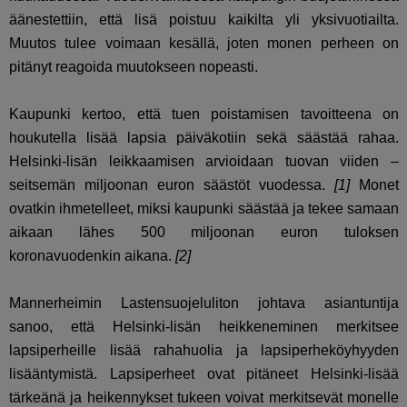
äänestettiin, että lisä poistuu kaikilta yli yksivuotiailta.
Muutos tulee voimaan kesällä, joten monen perheen on
pitänyt reagoida muutokseen nopeasti.
Kaupunki kertoo, että tuen poistamisen tavoitteena on
houkutella lisää lapsia päiväkotiin sekä säästää rahaa.
Helsinki-lisän leikkaamisen arvioidaan tuovan viiden –
seitsemän miljoonan euron säästöt vuodessa.
[1]
Monet
ovatkin ihmetelleet, miksi kaupunki säästää ja tekee samaan
aikaan lähes 500 miljoonan euron tuloksen
koronavuodenkin aikana.
[2]
Mannerheimin Lastensuojeluliton johtava asiantuntija
sanoo, että Helsinki-lisän heikkeneminen merkitsee
lapsiperheille lisää rahahuolia ja
lapsiperheköyhyyden
lisääntymistä
. Lapsiperheet ovat pitäneet Helsinki-lisää
tärkeänä ja heikennykset tukeen voivat merkitsevät monelle