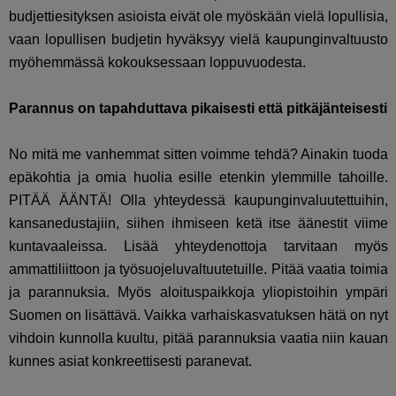
budjettiesityksen asioista eivät ole myöskään vielä lopullisia,
vaan lopullisen budjetin hyväksyy vielä kaupunginvaltuusto
myöhemmässä kokouksessaan loppuvuodesta.
Parannus on tapahduttava pikaisesti että pitkäjänteisesti
No mitä me vanhemmat sitten voimme tehdä? Ainakin tuoda
epäkohtia ja omia huolia esille etenkin ylemmille tahoille.
PITÄÄ ÄÄNTÄ! Olla yhteydessä kaupunginvaluutettuihin,
kansanedustajiin, siihen ihmiseen ketä itse äänestit viime
kuntavaaleissa. Lisää yhteydenottoja tarvitaan myös
ammattiliittoon ja työsuojeluvaltuutetuille. Pitää vaatia toimia
ja parannuksia. Myös aloituspaikkoja yliopistoihin ympäri
Suomen on lisättävä. Vaikka varhaiskasvatuksen hätä on nyt
vihdoin kunnolla kuultu, pitää parannuksia vaatia niin kauan
kunnes asiat konkreettisesti paranevat.