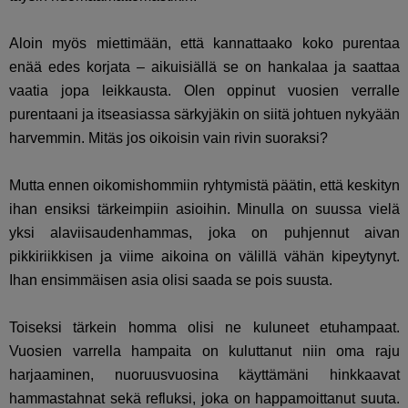
Aloin myös miettimään, että kannattaako koko purentaa
enää edes korjata – aikuisiällä se on hankalaa ja saattaa
vaatia jopa leikkausta. Olen oppinut vuosien verralle
purentaani ja itseasiassa särkyjäkin on siitä johtuen nykyään
harvemmin. Mitäs jos oikoisin vain rivin suoraksi?
Mutta ennen oikomishommiin ryhtymistä päätin, että keskityn
ihan ensiksi tärkeimpiin asioihin. Minulla on suussa vielä
yksi alaviisaudenhammas, joka on puhjennut aivan
pikkiriikkisen ja viime aikoina on välillä vähän kipeytynyt.
Ihan ensimmäisen asia olisi saada se pois suusta.
Toiseksi tärkein homma olisi ne kuluneet etuhampaat.
Vuosien varrella hampaita on kuluttanut niin oma raju
harjaaminen, nuoruusvuosina käyttämäni hinkkaavat
hammastahnat sekä refluksi, joka on happamoittanut suuta.