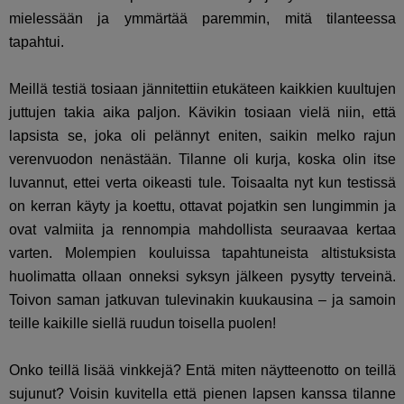
mielessään ja ymmärtää paremmin, mitä tilanteessa
tapahtui.
Meillä testiä tosiaan jännitettiin etukäteen kaikkien kuultujen
juttujen takia aika paljon. Kävikin tosiaan vielä niin, että
lapsista se, joka oli pelännyt eniten, saikin melko rajun
verenvuodon nenästään. Tilanne oli kurja, koska olin itse
luvannut, ettei verta oikeasti tule. Toisaalta nyt kun testissä
on kerran käyty ja koettu, ottavat pojatkin sen lungimmin ja
ovat valmiita ja rennompia mahdollista seuraavaa kertaa
varten. Molempien kouluissa tapahtuneista altistuksista
huolimatta ollaan onneksi syksyn jälkeen pysytty terveinä.
Toivon saman jatkuvan tulevinakin kuukausina – ja samoin
teille kaikille siellä ruudun toisella puolen!
Onko teillä lisää vinkkejä? Entä miten näytteenotto on teillä
sujunut? Voisin kuvitella että pienen lapsen kanssa tilanne