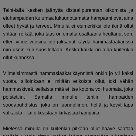
Teini-iällä kesken jäänyttä distaalipurennan oikomista ja
etuhampaiden kulumaa lukuunottamatta hampaani ovat aina
olleet hyvät ja terveet. Minulla ei esimerkiksi ole ikinä ollut
yhtään reikää, joka taas on omalta osaltaan aiheuttanut sen,
etten viime vuosina ole jaksanut käydä hammaslääkärissä
niin usein kun suositellaan. Koska kaikki on aina kuitenkin
ollut kunnossa.
Viimeisimmästä hammaslääkärikäynnistä onkin jo yli kaksi
vuotta, silloinkaan ei mitään erikoista ollut, toki vähän
hammaskiveä, sellaista mitä ei itse kotona voi huomata, joka
poistettiin. Samalla minulle tehtiin hampaiden
soodapuhdistus, joka on luonnollinen, hellä ja kevyt tapa
valkaista – tai oikeastaan kirkastaa hampaita.
Mielessä minulla on kuitenkin pitkään ollut haave saattaa