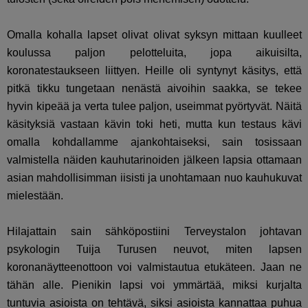
Omalla kohalla lapset olivat olivat syksyn mittaan kuulleet
koulussa paljon pelotteluita, jopa aikuisilta,
koronatestaukseen liittyen. Heille oli syntynyt käsitys, että
pitkä tikku tungetaan nenästä aivoihin saakka, se tekee
hyvin kipeää ja verta tulee paljon, useimmat pyörtyvät. Näitä
käsityksiä vastaan kävin toki heti, mutta kun testaus kävi
omalla kohdallamme ajankohtaiseksi, sain tosissaan
valmistella näiden kauhutarinoiden jälkeen lapsia ottamaan
asian mahdollisimman iisisti ja unohtamaan nuo kauhukuvat
mielestään.
Hilajattain sain sähköpostiini Terveystalon johtavan
psykologin Tuija Turusen neuvot, miten lapsen
koronanäytteenottoon voi valmistautua etukäteen. Jaan ne
tähän alle. Pienikin lapsi voi ymmärtää, miksi kurjalta
tuntuvia asioista on tehtävä, siksi asioista kannattaa puhua