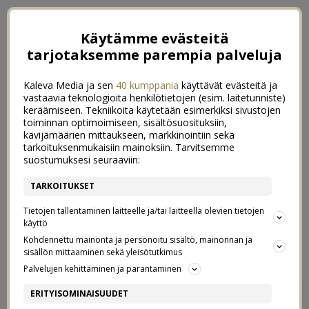
Käytämme evästeitä
tarjotaksemme parempia palveluja
Kaleva Media ja sen
40 kumppania
käyttävät evästeitä ja
vastaavia teknologioita henkilötietojen (esim. laitetunniste)
keräämiseen. Tekniikoita käytetään esimerkiksi sivustojen
toiminnan optimoimiseen, sisältösuosituksiin,
kävijämäärien mittaukseen, markkinointiin sekä
tarkoituksenmukaisiin mainoksiin. Tarvitsemme
suostumuksesi seuraaviin:
TARKOITUKSET
Tietojen tallentaminen laitteelle ja/tai laitteella olevien tietojen
käyttö
Kohdennettu mainonta ja personoitu sisältö, mainonnan ja
sisällön mittaaminen sekä yleisötutkimus
Palvelujen kehittäminen ja parantaminen
HAMPAAT KUNTOON –
15
ERITYISOMINAISUUDET
LUPAUS TULEVALLE