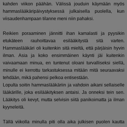
kahden viikon päähän. Välissä jouduin käymään myös
hammaslääkäripäivystyksessä julkaisella puolella, kun
viisaudenhampaan tilanne meni niin pahaksi.
Reikien poraaminen jännitti ihan kamalasti ja pyysikin
etukäteen rauhoittavaa esilääkitystä sitä varten.
Hammaslääkäri oli kuitenkin sitä mieltä, että pärjäisin hyvin
ilman. Asia ja koko ensimmäinen käynti jäi kuitenkin
vaivaamaan minua, en tuntenut oloani turvalliseksi siellä,
minulle ei kerrottu tarkastuksessa mitään mitä seuraavaksi
tehdään, mikä pahensi pelkoa entisestään.
Lopulta soitin hammaslääkäriin ja vahdoin aikani sellaiselle
lääkärille, joka esilääkityksen antaisi. Ja onneksi tein sen.
Lääkitys oli kevyt, mutta selvisin siitä panikoimatta ja ilman
kyyneleitä.
Tällä viikolla minulla piti olla aika julkisen puolen kautta