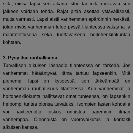
siitä, missä lapsi sen aikana istuu tai mitä mukavaa sen
jälkeen voidaan tehdä. Rajat pitää asettaa ystävällisesti,
mutta varmasti. Lapsi aistii vanhemman epäröinnin herkästi,
joten myös vanhemman tulee pysyä tilanteessa vakaana ja
määrätietoisena sekä luottavaisena hoitohenkilökuntaa
kohtaan.
3. Pysy itse rauhallisena
Turvallisen aikuisen läsnäolo tilanteessa on tärkeää. Jos
vanhemmat hätääntyvät, tämä tarttuu lapseenkin. Mitä
pienempi lapsi on kyseessä, sen tärkeämpää on
vanhemman rauhallisuus tilanteessa. Kun vanhemmat ja
hoitohenkilökunta hallitsevat omat tunteensa, on lapsenkin
helpompi tuntea olonsa turvatuksi. Isompien lasten kohdalla
voi näytteenotto joskus onnistua paremmin ilman
vanhempaa. Olennaista on vuorovaikutus ja kontakti
aikuisen kanssa.