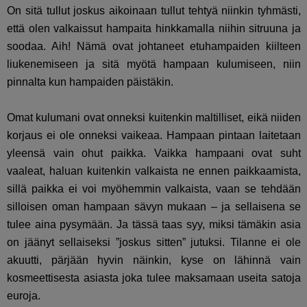
On sitä tullut joskus aikoinaan tullut tehtyä niinkin tyhmästi,
että olen valkaissut hampaita hinkkamalla niihin sitruuna ja
soodaa. Aih! Nämä ovat johtaneet etuhampaiden kiilteen
liukenemiseen ja sitä myötä hampaan kulumiseen, niin
pinnalta kun hampaiden päistäkin.
Omat kulumani ovat onneksi kuitenkin maltilliset, eikä niiden
korjaus ei ole onneksi vaikeaa. Hampaan pintaan laitetaan
yleensä vain ohut paikka. Vaikka hampaani ovat suht
vaaleat, haluan kuitenkin valkaista ne ennen paikkaamista,
sillä paikka ei voi myöhemmin valkaista, vaan se tehdään
silloisen oman hampaan sävyn mukaan – ja sellaisena se
tulee aina pysymään. Ja tässä taas syy, miksi tämäkin asia
on jäänyt sellaiseksi ”joskus sitten” jutuksi. Tilanne ei ole
akuutti, pärjään hyvin näinkin, kyse on lähinnä vain
kosmeettisesta asiasta joka tulee maksamaan useita satoja
euroja.