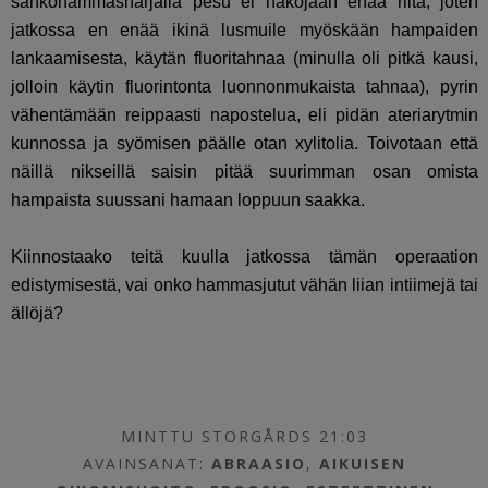
sähköhammasharjalla pesu ei näköjään enää riitä, joten
jatkossa en enää ikinä lusmuile myöskään hampaiden
lankaamisesta, käytän fluoritahnaa (minulla oli pitkä kausi,
jolloin käytin fluorintonta luonnonmukaista tahnaa), pyrin
vähentämään reippaasti napostelua, eli pidän ateriarytmin
kunnossa ja syömisen päälle otan xylitolia. Toivotaan että
näillä nikseillä saisin pitää suurimman osan omista
hampaista suussani hamaan loppuun saakka.
Kiinnostaako teitä kuulla jatkossa tämän operaation
edistymisestä, vai onko hammasjutut vähän liian intiimejä tai
ällöjä?
MINTTU STORGÅRDS 21:03
AVAINSANAT:
ABRAASIO
,
AIKUISEN