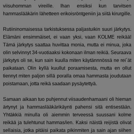
viisuhomman vireille. Ihan ensiksi kun tarvitsen
hammaslääkärin lähetteen erikoisröntgeniin ja siitä kirurgille.
Rutiininomaisessa tarkistuksessa paljastuikin suuri järkytys.
Elämäni ensimmäiset, ei vaan yksi, vaan KOLME reikää!
Tämä järkytys saattaa huvittaa monia, mutta ei minua, joka
olin selvinnyt 34-vuotiaaksi kokonaan ilman reikiä. Seuraava
järkytys oli se, kun sain kuulla miten käytännnössä ne rei´ät
paikataan. Olin kyllä kuullut poraamisesta, mutta en ollut
tiennyt miten paljon sillä poralla omaa hammasta joudutaan
poistamaan, jotta reikä saadaan pysäytettyä.
Samaan aikaan tuo puhjennut viisaudenhamaani oli hieman
ärtynyt ja hammaslääkärikäynti pahensi sitä entisestään.
Yhtäkkiä minulla oli aiemmin terveessä suussani kolme
reikää ja tulehtunut hammas/ien. Kaksi näistä reijistä olivat
sellaisia, jotka pitäisi paikata pikinmiten ja sain ajan siihen