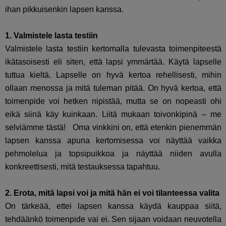
ihan pikkuisenkin lapsen kanssa.
1. Valmistele lasta testiin
Valmistele lasta testiin kertomalla tulevasta toimenpiteestä
ikätasoisesti eli siten, että lapsi ymmärtää. Käytä lapselle
tuttua kieltä. Lapselle on hyvä kertoa rehellisesti, mihin
ollaan menossa ja mitä tuleman pitää. On hyvä kertoa, että
toimenpide voi hetken nipistää, mutta se on nopeasti ohi
eikä siinä käy kuinkaan. Liitä mukaan toivonkipinä – me
selviämme tästä! Oma vinkkini on, että etenkin pienemmän
lapsen kanssa apuna kertomisessa voi näyttää vaikka
pehmolelua ja topsipuikkoa ja näyttää niiden avulla
konkreettisesti, mitä testauksessa tapahtuu.
2. Erota, mitä lapsi voi ja mitä hän ei voi tilanteessa valita
On tärkeää, ettei lapsen kanssa käydä kauppaa siitä,
tehdäänkö toimenpide vai ei. Sen sijaan voidaan neuvotella