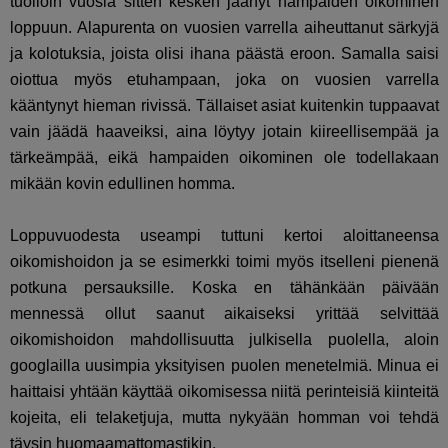
tuolloin vuosia sitten kesken jäänyt hampaiden oikominen
loppuun. Alapurenta on vuosien varrella aiheuttanut särkyjä
ja kolotuksia, joista olisi ihana päästä eroon. Samalla saisi
oiottua myös etuhampaan, joka on vuosien varrella
kääntynyt hieman rivissä. Tällaiset asiat kuitenkin tuppaavat
vain jäädä haaveiksi, aina löytyy jotain kiireellisempää ja
tärkeämpää, eikä hampaiden oikominen ole todellakaan
mikään kovin edullinen homma.
Loppuvuodesta useampi tuttuni kertoi aloittaneensa
oikomishoidon ja se esimerkki toimi myös itselleni pienenä
potkuna persauksille. Koska en tähänkään päivään
mennessä ollut saanut aikaiseksi yrittää selvittää
oikomishoidon mahdollisuutta julkisella puolella, aloin
googlailla uusimpia yksityisen puolen menetelmiä. Minua ei
haittaisi yhtään käyttää oikomisessa niitä perinteisiä kiinteitä
kojeita, eli telaketjuja, mutta nykyään homman voi tehdä
täysin huomaamattomastikin.