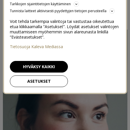
Tarkkojen sijaintitietojen käyttäminen
VUODELLE
Tunnista laitteet aktiivisesti pyydettyjen tietojen perusteella
21/01/2021
Voit tehdä tarkempia valintoja tai vastustaa oikeutettua
etua klikkaamalla “Asetukset”. Löydät asetukset valintojen
muuttamiseen myöhemmin sivun alareunasta linkillä
“Evästeasetukset”.
Tietosuoja Kaleva Mediassa
HYVÄKSY KAIKKI
ASETUKSET