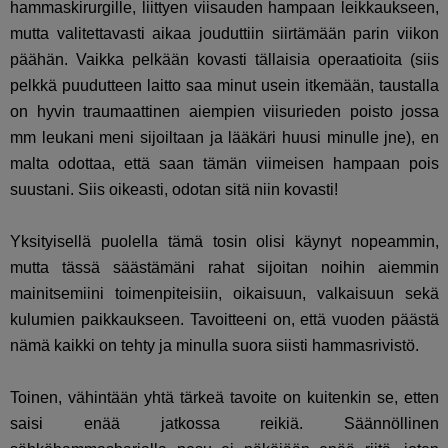
hammaskirurgille, liittyen viisauden hampaan leikkaukseen,
mutta valitettavasti aikaa jouduttiin siirtämään parin viikon
päähän. Vaikka pelkään kovasti tällaisia operaatioita (siis
pelkkä puudutteen laitto saa minut usein itkemään, taustalla
on hyvin traumaattinen aiempien viisurieden poisto jossa
mm leukani meni sijoiltaan ja lääkäri huusi minulle jne), en
malta odottaa, että saan tämän viimeisen hampaan pois
suustani. Siis oikeasti, odotan sitä niin kovasti!
Yksityisellä puolella tämä tosin olisi käynyt nopeammin,
mutta tässä säästämäni rahat sijoitan noihin aiemmin
mainitsemiini toimenpiteisiin, oikaisuun, valkaisuun sekä
kulumien paikkaukseen. Tavoitteeni on, että vuoden päästä
nämä kaikki on tehty ja minulla suora siisti hammasrivistö.
Toinen, vähintään yhtä tärkeä tavoite on kuitenkin se, etten
saisi enää jatkossa reikiä. Säännöllinen