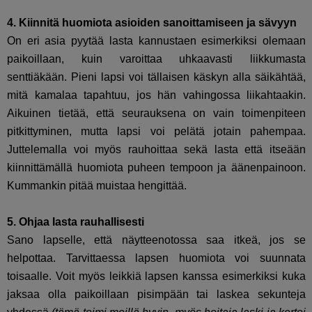
4. Kiinnitä huomiota asioiden sanoittamiseen ja sävyyn
On eri asia pyytää lasta kannustaen esimerkiksi olemaan
paikoillaan, kuin varoittaa uhkaavasti liikkumasta
senttiäkään. Pieni lapsi voi tällaisen käskyn alla säikähtää,
mitä kamalaa tapahtuu, jos hän vahingossa liikahtaakin.
Aikuinen tietää, että seurauksena on vain toimenpiteen
pitkittyminen, mutta lapsi voi pelätä jotain pahempaa.
Juttelemalla voi myös rauhoittaa sekä lasta että itseään
kiinnittämällä huomiota puheen tempoon ja äänenpainoon.
Kummankin pitää muistaa hengittää.
5. Ohjaa lasta rauhallisesti
Sano lapselle, että näytteenotossa saa itkeä, jos se
helpottaa. Tarvittaessa lapsen huomiota voi suunnata
toisaalle. Voit myös leikkiä lapsen kanssa esimerkiksi kuka
jaksaa olla paikoillaan pisimpään tai laskea sekunteja