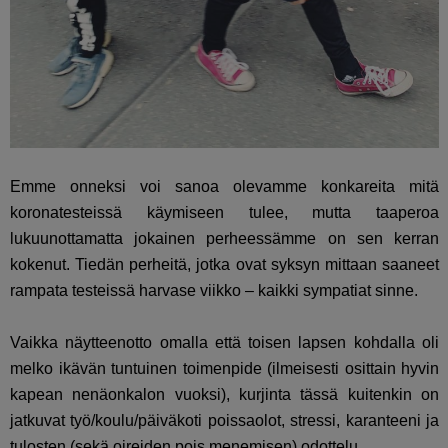
Emme onneksi voi sanoa olevamme konkareita mitä
koronatesteissä käymiseen tulee, mutta taaperoa
lukuunottamatta jokainen perheessämme on sen kerran
kokenut. Tiedän perheitä, jotka ovat syksyn mittaan saaneet
rampata testeissä harvase viikko – kaikki sympatiat sinne.
Vaikka näytteenotto omalla että toisen lapsen kohdalla oli
melko ikävän tuntuinen toimenpide (ilmeisesti osittain hyvin
kapean nenäonkalon vuoksi), kurjinta tässä kuitenkin on
jatkuvat työ/koulu/päiväkoti poissaolot, stressi, karanteeni ja
tulosten (sekä oireiden pois menemisen) odottelu.