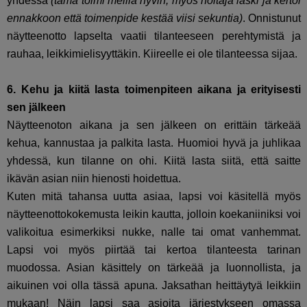
yhdessä
(tämä toimi meillä hyvin, myös hoitaja laski ja kertoi
ennakkoon että toimenpide kestää viisi sekuntia)
. Onnistunut
näytteenotto lapselta vaatii tilanteeseen perehtymistä ja
rauhaa, leikkimielisyyttäkin. Kiireelle ei ole tilanteessa sijaa.
6. Kehu ja kiitä lasta toimenpiteen aikana ja erityisesti
sen jälkeen
Näytteenoton aikana ja sen jälkeen on erittäin tärkeää
kehua, kannustaa ja palkita lasta. Huomioi hyvä ja juhlikaa
yhdessä, kun tilanne on ohi. Kiitä lasta siitä, että saitte
ikävän asian niin hienosti hoidettua.
Kuten mitä tahansa uutta asiaa, lapsi voi käsitellä myös
näytteenottokokemusta leikin kautta, jolloin koekaniiniksi voi
valikoitua esimerkiksi nukke, nalle tai omat vanhemmat.
Lapsi voi myös piirtää tai kertoa tilanteesta tarinan
muodossa. Asian käsittely on tärkeää ja luonnollista, ja
aikuinen voi olla tässä apuna. Jaksathan heittäytyä leikkiin
mukaan! Näin lapsi saa asioita järjestykseen omassa