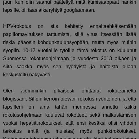
juuri kun olin saanut päätettyä mitä kumisaappaat hankin
lapsille, oli taas aika ryhtyä googlaamaan.
HPV-rokotus on siis kehitetty ennaltaehkäisemään
papillomaviruksen tarttumista, sillä virus itsessään lisää
riskiä pääosin kohdunkaulunsyöpään, mutta myös muihin
syöpiin. 10-12 vuotiaille tytöille tämä rokotus on kuulunut
Suomessa rokotusohjelmaan jo vuodesta 2013 alkaen ja
siitä saakka myös sen hyödyistä ja haitoista ollaan
keskusteltu näkyvästi.
Olen aiemminkin pikaisesti ohittanut rokoteaihetta
blogissani. Silloin kerroin olevani rokotusmyönteinen, ja että
lapsilleni on aina tähän mennessä annettu kaikki
rokotusohjelmaan kuuluvat rokotteet, sekä matkustamisen
vuoksi hepatiittirokotukset, että ensi kesäksi olisi vihdoin
tarkoitus ehtiä (ja muistaa) myös punkkirokotukset.