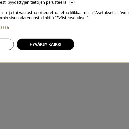
sesti pyydettyjen tietojen perusteella
lintoja tai vastustaa oikeutettua etua klikkaamalla “Asetukset”. Löydä
 sivun alareunasta linkillä “Evästeasetukset”.
iassa
HYVÄKSY KAIKKI