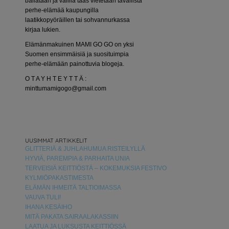
bailataan ja välillä taas vietetään tavallista
perhe-elämää kaupungilla
laatikkopyöräillen tai sohvannurkassa
kirjaa lukien.
Elämänmakuinen MAMI GO GO on yksi
Suomen ensimmäisiä ja suosituimpia
perhe-elämään painottuvia blogeja.
O T A Y H T E Y T T Ä :
minttumamigogo@gmail.com
UUSIMMAT ARTIKKELIT
GLITTERIÄ & JUHLAHUMUA RISTEILYLLÄ
HYVIÄ, PAREMPIA & PARHAITA UNIA
TERVEISIÄ KEITTIÖSTÄ – KOKEMUKSIA FESTIVO
KYLMIÖPAKASTIMESTA
ELÄMÄN IHMEITÄ TALTIOIMASSA
VAUVA TULI!
IHANA KESÄIHO
MITÄ PAKATA SAIRAALAKASSIIN
LAATUA JA LUKSUSTA KEITTIÖSSÄ