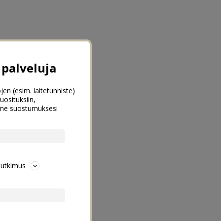
palveluja
jen (esim. laitetunniste)
uosituksiin,
emme suostumuksesi
tutkimus