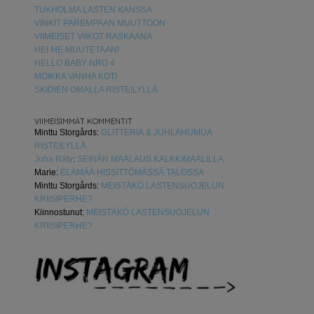
TUKHOLMA LASTEN KANSSA
VINKIT PAREMPAAN MUUTTOON
VIIMEISET VIIKOT RASKAANA
HEI ME MUUTETAAN!
HELLO BABY NRO 4
MOIKKA VANHA KOTI
SKIDIEN OMALLA RISTEILYLLÄ
VIIMEISIMMÄT KOMMENTIT
Minttu Storgårds
:
GLITTERIÄ & JUHLAHUMUA
RISTEILYLLÄ
Juha Räty
:
SEINÄN MAALAUS KALKKIMAALILLA
Marie
:
ELÄMÄÄ HISSITTÖMÄSSÄ TALOSSA
Minttu Storgårds
:
MEISTÄKÖ LASTENSUOJELUN
KRIISIPERHE?
Kiinnostunut
:
MEISTÄKÖ LASTENSUOJELUN
KRIISIPERHE?