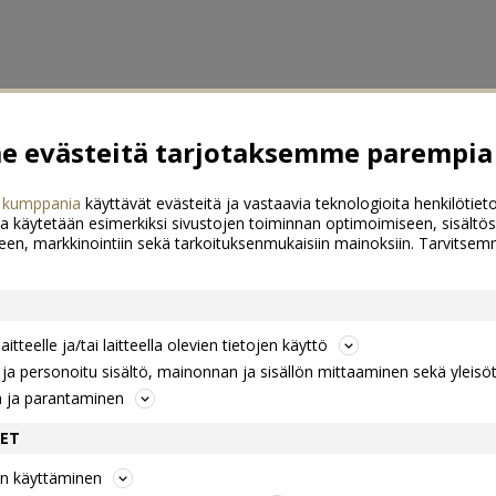
 evästeitä tarjotaksemme parempia 
 kumppania
käyttävät evästeitä ja vastaavia teknologioita henkilötieto
a käytetään esimerkiksi sivustojen toiminnan optimoimiseen, sisältös
een, markkinointiin sekä tarkoituksenmukaisiin mainoksiin. Tarvits
itteelle ja/tai laitteella olevien tietojen käyttö
a personoitu sisältö, mainonnan ja sisällön mittaaminen sekä yleisö
n ja parantaminen
DET
jen käyttäminen