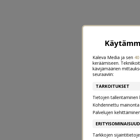
Käytämme
Kaleva Media ja sen
40
keräämiseen. Tekniikoit
kävijämäärien mittauks
seuraaviin:
TARKOITUKSET
Tietojen tallentaminen la
Kohdennettu mainonta j
Palvelujen kehittämine
ERITYISOMINAISUU
Tarkkojen sijaintitieto