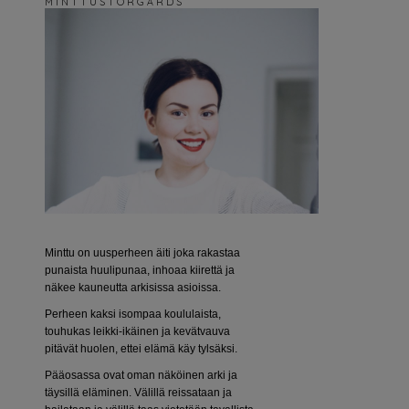
M I N T T U S T O R G Å R D S
Minttu on uusperheen äiti joka rakastaa
punaista huulipunaa, inhoaa kiirettä ja
näkee kauneutta arkisissa asioissa.
Perheen kaksi isompaa koululaista,
touhukas leikki-ikäinen ja kevätvauva
pitävät huolen, ettei elämä käy tylsäksi.
Pääosassa ovat oman näköinen arki ja
täysillä eläminen. Välillä reissataan ja