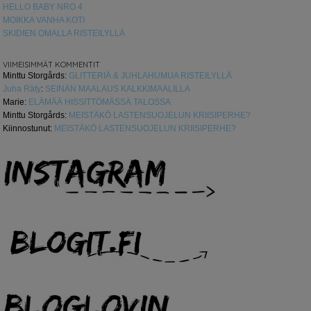
HELLO BABY NRO 4
MOIKKA VANHA KOTI
SKIDIEN OMALLA RISTEILYLLÄ
VIIMEISIMMÄT KOMMENTIT
Minttu Storgårds
:
GLITTERIÄ & JUHLAHUMUA RISTEILYLLÄ
Juha Räty
:
SEINÄN MAALAUS KALKKIMAALILLA
Marie
:
ELÄMÄÄ HISSITTÖMÄSSÄ TALOSSA
Minttu Storgårds
:
MEISTÄKÖ LASTENSUOJELUN KRIISIPERHE?
Kiinnostunut
:
MEISTÄKÖ LASTENSUOJELUN KRIISIPERHE?