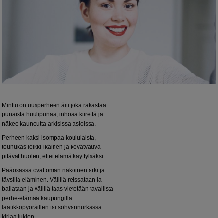
Minttu on uusperheen äiti joka rakastaa
punaista huulipunaa, inhoaa kiirettä ja
näkee kauneutta arkisissa asioissa.
Perheen kaksi isompaa koululaista,
touhukas leikki-ikäinen ja kevätvauva
pitävät huolen, ettei elämä käy tylsäksi.
Pääosassa ovat oman näköinen arki ja
täysillä eläminen. Välillä reissataan ja
bailataan ja välillä taas vietetään tavallista
perhe-elämää kaupungilla
laatikkopyöräillen tai sohvannurkassa
kirjaa lukien.