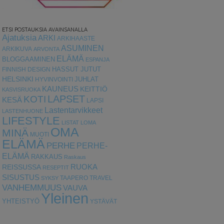
ETSI POSTAUKSIA AVAINSANALLA
Ajatuksia
ARKI
ARKIHAASTE
ASUMINEN
ARKIKUVA
ARVONTA
ELÄMÄ
BLOGGAAMINEN
ESPANJA
HASSUT JUTUT
FINNISH DESIGN
HELSINKI
HYVINVOINTI
JUHLAT
KAUNEUS
KEITTIÖ
KASVISRUOKA
LAPSET
KOTI
KESÄ
LAPSI
Lastentarvikkeet
LASTENHUONE
LIFESTYLE
LISTAT
LOMA
OMA
MINÄ
MUOTI
ELÄMÄ
PERHE
PERHE-
ELÄMÄ
RAKKAUS
Raskaus
RUOKA
REISSUSSA
RESEPTIT
SISUSTUS
TAAPERO
TRAVEL
SYKSY
VANHEMMUUS
VAUVA
Yleinen
YHTEISTYÖ
YSTÄVÄT