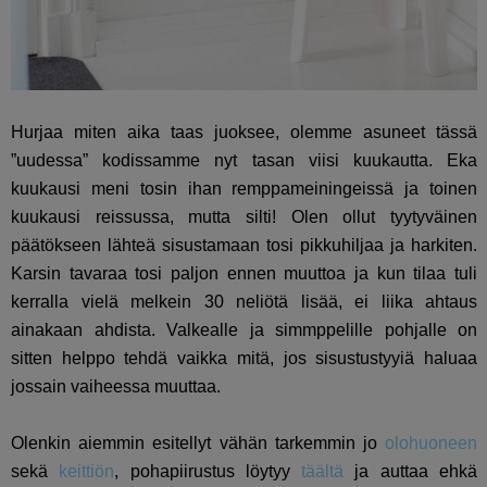
Hurjaa miten aika taas juoksee, olemme asuneet tässä
”uudessa” kodissamme nyt tasan viisi kuukautta. Eka
kuukausi meni tosin ihan remppameiningeissä ja toinen
kuukausi reissussa, mutta silti! Olen ollut tyytyväinen
päätökseen lähteä sisustamaan tosi pikkuhiljaa ja harkiten.
Karsin tavaraa tosi paljon ennen muuttoa ja kun tilaa tuli
kerralla vielä melkein 30 neliötä lisää, ei liika ahtaus
ainakaan ahdista. Valkealle ja simmppelille pohjalle on
sitten helppo tehdä vaikka mitä, jos sisustustyyiä haluaa
jossain vaiheessa muuttaa.
Olenkin aiemmin esitellyt vähän tarkemmin jo
olohuoneen
sekä
keittiön
, pohapiirustus löytyy
täältä
ja auttaa ehkä