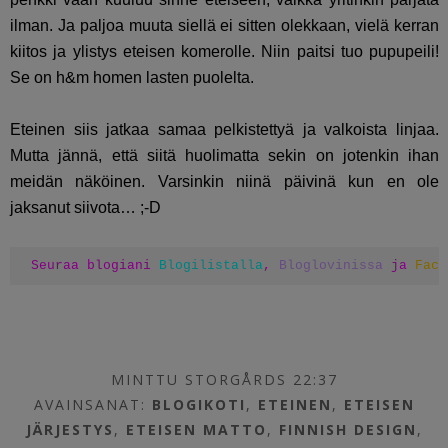
ilman. Ja paljoa muuta siellä ei sitten olekkaan, vielä kerran
kiitos ja ylistys eteisen komerolle. Niin paitsi tuo pupupeili!
Se on h&m homen lasten puolelta.
Eteinen siis jatkaa samaa pelkistettyä ja valkoista linjaa.
Mutta jännä, että siitä huolimatta sekin on jotenkin ihan
meidän näköinen. Varsinkin niinä päivinä kun en ole
jaksanut siivota… ;-D
Seuraa blogiani 
Blogilistalla
, 
Bloglovinissa
 ja 
Face
MINTTU STORGÅRDS 22:37
AVAINSANAT:
BLOGIKOTI
,
ETEINEN
,
ETEISEN
JÄRJESTYS
,
ETEISEN MATTO
,
FINNISH DESIGN
,