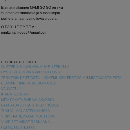
Elämänmakuinen MAMI GO GO on yksi
Suomen ensimmäisiä ja suosituimpia
perhe-elämään painottuvia blogeja.
O T A Y H T E Y T T Ä :
minttumamigogo@gmail.com
UUSIMMAT ARTIKKELIT
GLITTERIÄ & JUHLAHUMUA RISTEILYLLÄ
HYVIÄ, PAREMPIA & PARHAITA UNIA
TERVEISIÄ KEITTIÖSTÄ – KOKEMUKSIA FESTIVO KYLMIÖPAKASTIMESTA
ELÄMÄN IHMEITÄ TALTIOIMASSA
VAUVA TULI!
IHANA KESÄIHO
MITÄ PAKATA SAIRAALAKASSIIN
LAATUA JA LUKSUSTA KEITTIÖSSÄ
TUKHOLMA LASTEN KANSSA
VINKIT PAREMPAAN MUUTTOON
VIIMEISET VIIKOT RASKAANA
HEI ME MUUTETAAN!