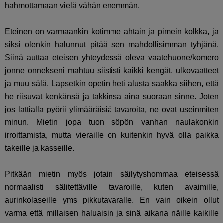
hahmottamaan vielä vähän enemmän.
Eteinen on varmaankin kotimme ahtain ja pimein kolkka, ja
siksi olenkin halunnut pitää sen mahdollisimman tyhjänä.
Siinä auttaa eteisen yhteydessä oleva vaatehuone/komero
jonne onnekseni mahtuu siististi kaikki kengät, ulkovaatteet
ja muu sälä. Lapsetkin opetin heti alusta saakka siihen, että
he riisuvat kenkänsä ja takkinsa aina suoraan sinne. Joten
jos lattialla pyörii ylimääräisiä tavaroita, ne ovat useinmiten
minun. Mietin jopa tuon söpön vanhan naulakonkin
irroittamista, mutta vieraille on kuitenkin hyvä olla paikka
takeille ja kasseille.
Pitkään mietin myös jotain säilytyshommaa eteisessä
normaalisti sälitettäville tavaroille, kuten avaimille,
aurinkolaseille yms pikkutavaralle. En vain oikein ollut
varma että millaisen haluaisin ja sinä aikana näille kaikille