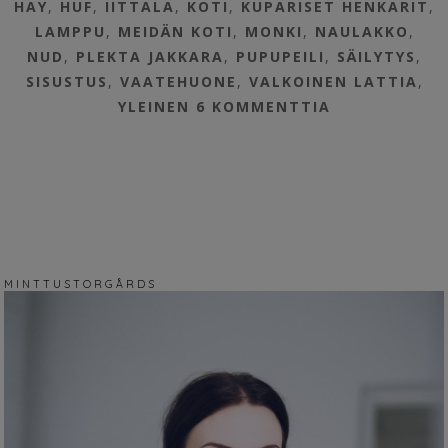
HAY
,
HUF
,
IITTALA
,
KOTI
,
KUPARISET HENKARIT
,
LAMPPU
,
MEIDÄN KOTI
,
MONKI
,
NAULAKKO
,
NUD
,
PLEKTA JAKKARA
,
PUPUPEILI
,
SÄILYTYS
,
SISUSTUS
,
VAATEHUONE
,
VALKOINEN LATTIA
,
YLEINEN
6 KOMMENTTIA
M I N T T U S T O R G Å R D S