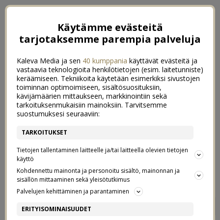
Käytämme evästeitä
tarjotaksemme parempia palveluja
Kaleva Media ja sen
40 kumppania
käyttävät evästeitä ja
vastaavia teknologioita henkilötietojen (esim. laitetunniste)
keräämiseen. Tekniikoita käytetään esimerkiksi sivustojen
toiminnan optimoimiseen, sisältösuosituksiin,
kävijämäärien mittaukseen, markkinointiin sekä
tarkoituksenmukaisiin mainoksiin. Tarvitsemme
suostumuksesi seuraaviin:
TARKOITUKSET
Tietojen tallentaminen laitteelle ja/tai laitteella olevien tietojen
käyttö
Kohdennettu mainonta ja personoitu sisältö, mainonnan ja
sisällön mittaaminen sekä yleisötutkimus
Palvelujen kehittäminen ja parantaminen
MEIDÄN KOTI – ETEINEN
6
ERITYISOMINAISUUDET
27/07/2015