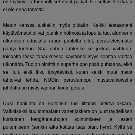
on löytynyt jo luonnolliiset muut paikat. Eli sellaisellekkaan
ei ole enää tarvetta.
Maton kanssa tuskailin myös pitkään. Kaikki testaamani
käytävämatot olivat jotenkin hölmöjä ja lopulta tuo, alunperin
ulko-oven edustalla rapun puolella ollut, perus-eteismatto
päätyi tuohon. Saa nähdä lähteekö se joskus vaihtoon,
toisaalta tässä tapauksessa käytännöllisyys saattaa voittaa
ulkonäön. Tuo on nimittäin superhelppo pitää puhtaana, eikä
se liu’u eikä liiku ärsyttävästi, kuten kaikki muut matot
tahtoivat tehdä. NUDin peruslamppu mustavalkoisella
johdolla on myös vanhan kodin peruja.
Uusi hankinta on kuitenkin tuo Iittalan plektra-jakkara.
Valkoiseksi kuultomaalattu vanerijakkara on juuri täydellisen
korkuinen kengännauhojen solmimiseen ja lasten
pukemiseen (senkin aika koittaa taas pian, hyrrr). Kyllä se
penkki vaan kuuluu sinne eteiseen, vaikka yritinkin pärjätä