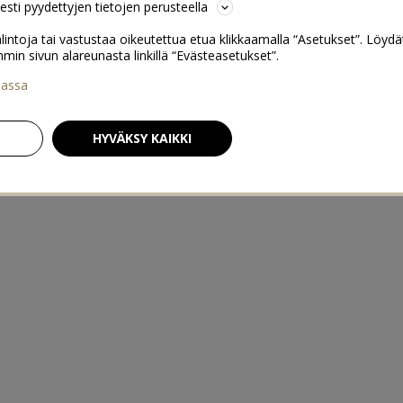
sesti pyydettyjen tietojen perusteella
lintoja tai vastustaa oikeutettua etua klikkaamalla “Asetukset”. Löydä
 sivun alareunasta linkillä “Evästeasetukset”.
iassa
HYVÄKSY KAIKKI