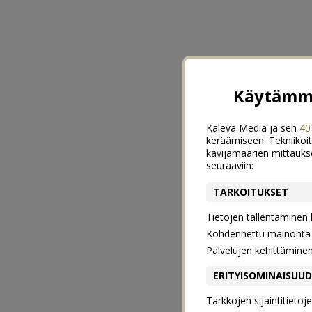
Käytämme
Kaleva Media ja sen
40
keräämiseen. Tekniikoit
kävijämäärien mittauks
seuraaviin:
TARKOITUKSET
Tietojen tallentaminen la
Kohdennettu mainonta j
Palvelujen kehittämine
ERITYISOMINAISUU
Tarkkojen sijaintitieto