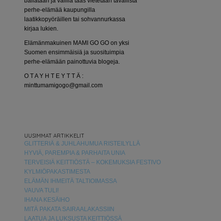
bailataan ja välillä taas vietetään tavallista
perhe-elämää kaupungilla
laatikkopyöräillen tai sohvannurkassa
kirjaa lukien.
Elämänmakuinen MAMI GO GO on yksi
Suomen ensimmäisiä ja suosituimpia
perhe-elämään painottuvia blogeja.
O T A Y H T E Y T T Ä :
minttumamigogo@gmail.com
UUSIMMAT ARTIKKELIT
GLITTERIÄ & JUHLAHUMUA RISTEILYLLÄ
HYVIÄ, PAREMPIA & PARHAITA UNIA
TERVEISIÄ KEITTIÖSTÄ – KOKEMUKSIA FESTIVO
KYLMIÖPAKASTIMESTA
ELÄMÄN IHMEITÄ TALTIOIMASSA
VAUVA TULI!
IHANA KESÄIHO
MITÄ PAKATA SAIRAALAKASSIIN
LAATUA JA LUKSUSTA KEITTIÖSSÄ