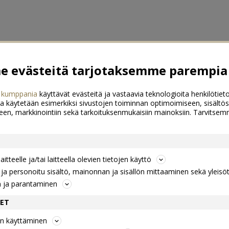
 evästeitä tarjotaksemme parempia 
 kumppania
käyttävät evästeitä ja vastaavia teknologioita henkilötieto
a käytetään esimerkiksi sivustojen toiminnan optimoimiseen, sisältös
een, markkinointiin sekä tarkoituksenmukaisiin mainoksiin. Tarvits
itteelle ja/tai laitteella olevien tietojen käyttö
a personoitu sisältö, mainonnan ja sisällön mittaaminen sekä yleisö
n ja parantaminen
DET
jen käyttäminen