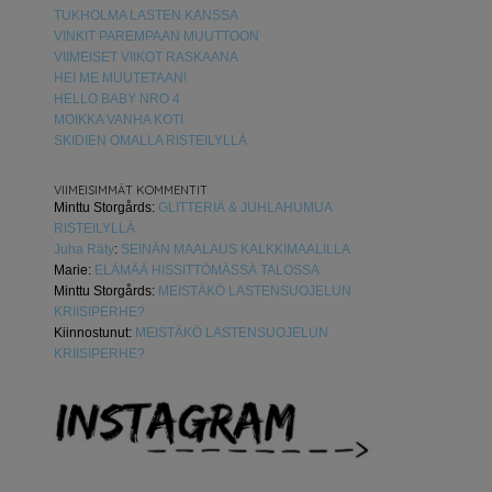
TUKHOLMA LASTEN KANSSA
VINKIT PAREMPAAN MUUTTOON
VIIMEISET VIIKOT RASKAANA
HEI ME MUUTETAAN!
HELLO BABY NRO 4
MOIKKA VANHA KOTI
SKIDIEN OMALLA RISTEILYLLÄ
VIIMEISIMMÄT KOMMENTIT
Minttu Storgårds
:
GLITTERIÄ & JUHLAHUMUA
RISTEILYLLÄ
Juha Räty
:
SEINÄN MAALAUS KALKKIMAALILLA
Marie
:
ELÄMÄÄ HISSITTÖMÄSSÄ TALOSSA
Minttu Storgårds
:
MEISTÄKÖ LASTENSUOJELUN
KRIISIPERHE?
Kiinnostunut
:
MEISTÄKÖ LASTENSUOJELUN
KRIISIPERHE?