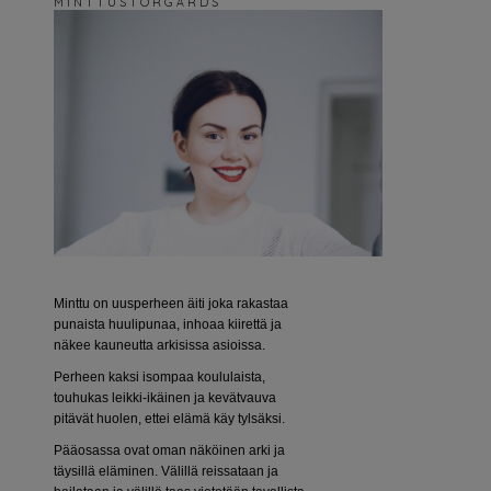
M I N T T U S T O R G Å R D S
Minttu on uusperheen äiti joka rakastaa
punaista huulipunaa, inhoaa kiirettä ja
näkee kauneutta arkisissa asioissa.
Perheen kaksi isompaa koululaista,
touhukas leikki-ikäinen ja kevätvauva
pitävät huolen, ettei elämä käy tylsäksi.
Pääosassa ovat oman näköinen arki ja
täysillä eläminen. Välillä reissataan ja