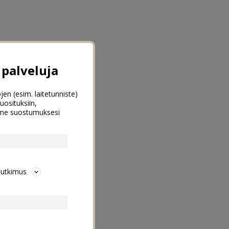
palveluja
jen (esim. laitetunniste)
uosituksiin,
emme suostumuksesi
tutkimus