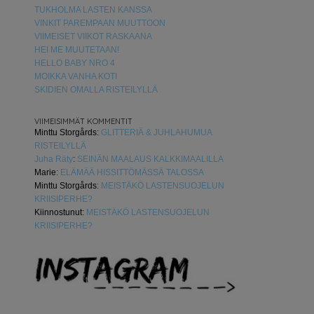
TUKHOLMA LASTEN KANSSA
VINKIT PAREMPAAN MUUTTOON
VIIMEISET VIIKOT RASKAANA
HEI ME MUUTETAAN!
HELLO BABY NRO 4
MOIKKA VANHA KOTI
SKIDIEN OMALLA RISTEILYLLÄ
VIIMEISIMMÄT KOMMENTIT
Minttu Storgårds
:
GLITTERIÄ & JUHLAHUMUA
RISTEILYLLÄ
Juha Räty
:
SEINÄN MAALAUS KALKKIMAALILLA
Marie
:
ELÄMÄÄ HISSITTÖMÄSSÄ TALOSSA
Minttu Storgårds
:
MEISTÄKÖ LASTENSUOJELUN
KRIISIPERHE?
Kiinnostunut
:
MEISTÄKÖ LASTENSUOJELUN
KRIISIPERHE?