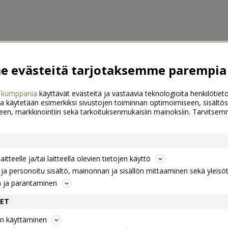
 evästeitä tarjotaksemme parempia 
 kumppania
käyttävät evästeitä ja vastaavia teknologioita henkilötieto
a käytetään esimerkiksi sivustojen toiminnan optimoimiseen, sisältös
een, markkinointiin sekä tarkoituksenmukaisiin mainoksiin. Tarvits
itteelle ja/tai laitteella olevien tietojen käyttö
a personoitu sisältö, mainonnan ja sisällön mittaaminen sekä yleisö
n ja parantaminen
DET
jen käyttäminen