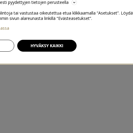
sesti pyydettyjen tietojen perusteella
lintoja tai vastustaa oikeutettua etua klikkaamalla “Asetukset”. Löydä
 sivun alareunasta linkillä “Evästeasetukset”.
iassa
HYVÄKSY KAIKKI