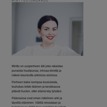
M I N T T U S T O R G Å R D S
Minttu on uusperheen äiti joka rakastaa
punaista huulipunaa, inhoaa kiirettä ja
näkee kauneutta arkisissa asioissa.
Perheen kaksi isompaa koululaista,
touhukas leikki-ikäinen ja kevätvauva
pitävät huolen, ettei elämä käy tylsäksi.
Pääosassa ovat oman näköinen arki ja
täysillä eläminen. Välillä reissataan ja