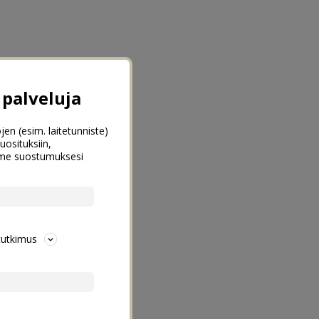
palveluja
jen (esim. laitetunniste)
uosituksiin,
emme suostumuksesi
tutkimus