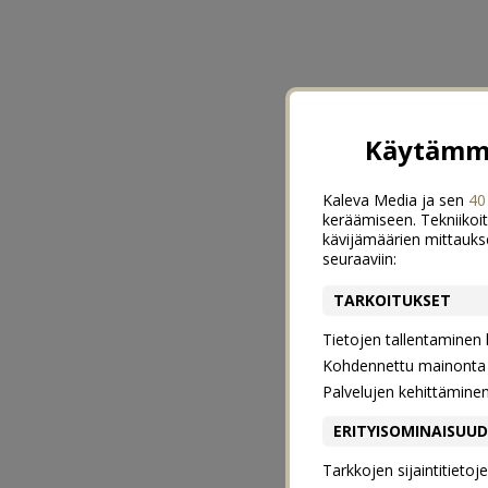
Käytämme
Kaleva Media ja sen
40
keräämiseen. Tekniikoit
kävijämäärien mittauks
seuraaviin:
TARKOITUKSET
Tietojen tallentaminen la
Kohdennettu mainonta j
Palvelujen kehittämine
ERITYISOMINAISUU
Tarkkojen sijaintitieto