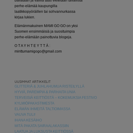
bailataan ja välillä taas vietetään tavallista
perhe-elämää kaupungilla
laatikkopyöräillen tai sohvannurkassa
kirjaa lukien.
Elämänmakuinen MAMI GO GO on yksi
Suomen ensimmäisiä ja suosituimpia
perhe-elämään painottuvia blogeja.
O T A Y H T E Y T T Ä :
minttumamigogo@gmail.com
UUSIMMAT ARTIKKELIT
GLITTERIÄ & JUHLAHUMUA RISTEILYLLÄ
HYVIÄ, PAREMPIA & PARHAITA UNIA
TERVEISIÄ KEITTIÖSTÄ – KOKEMUKSIA FESTIVO
KYLMIÖPAKASTIMESTA
ELÄMÄN IHMEITÄ TALTIOIMASSA
VAUVA TULI!
IHANA KESÄIHO
MITÄ PAKATA SAIRAALAKASSIIN
LAATUA JA LUKSUSTA KEITTIÖSSÄ