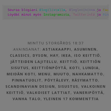
Seuraa blogiani 
Blogilistalla
, 
Bloglovinissa
 ja 
Face
Löydät minut myös 
Instagramista
, 
Twitteristä
 ja 
Pint
MINTTU STORGÅRDS 18:37
AVAINSANAT:
ASTIAKAAPPI
,
ASUMINEN
,
CLASSICS
,
DYSON
,
HAY
,
IKEA
,
ISO KEITTIÖ
,
JÄTTEIDEN LAJITELLU
,
KEITTIÖ
,
KEITTIÖN
SISUTUS
,
KEITTIÖNPÖYTÄ
,
KOTI
,
LUNDIA
,
MEIDÄN KOTI
,
MENU
,
MUUTO
,
NAHKAMATTO
,
PINNATUOLIT
,
PÖYTÄLEVY
,
RÄSYMATTO
,
SCANDINAVIAN DESIGN
,
SISUSTUS
,
VALKOINEN
KEITTIÖ
,
VALKOISET LATTIAT
,
VANERIPÖYTÄ
,
VANHA TALO
,
YLEINEN
17 KOMMENTTIA