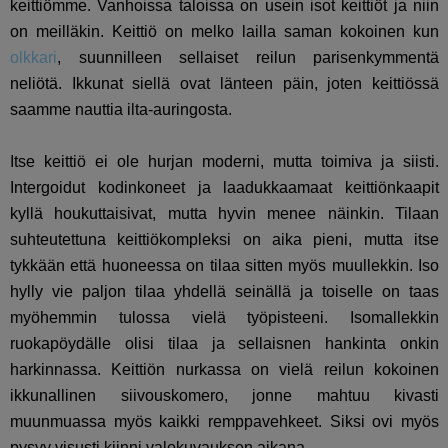
keittiömme. Vanhoissa taloissa on usein isot keittiöt ja niin
on meilläkin. Keittiö on melko lailla saman kokoinen kun
olkkari
, suunnilleen sellaiset reilun parisenkymmentä
neliötä. Ikkunat siellä ovat länteen päin, joten keittiössä
saamme nauttia ilta-auringosta.
Itse keittiö ei ole hurjan moderni, mutta toimiva ja siisti.
Intergoidut kodinkoneet ja laadukkaamaat keittiönkaapit
kyllä houkuttaisivat, mutta hyvin menee näinkin. Tilaan
suhteutettuna keittiökompleksi on aika pieni, mutta itse
tykkään että huoneessa on tilaa sitten myös muullekkin. Iso
hylly vie paljon tilaa yhdellä seinällä ja toiselle on taas
myöhemmin tulossa vielä työpisteeni. Isomallekkin
ruokapöydälle olisi tilaa ja sellaisnen hankinta onkin
harkinnassa. Keittiön nurkassa on vielä reilun kokoinen
ikkunallinen siivouskomero, jonne mahtuu kivasti
muunmuassa myös kaikki remppavehkeet. Siksi ovi myös
pysyy visusti kiinni valokuvauksen aikana…