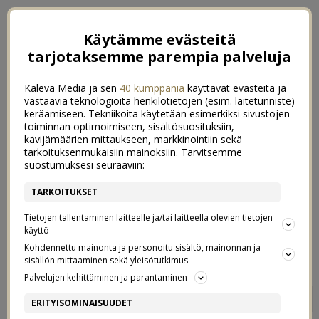
Käytämme evästeitä
tarjotaksemme parempia palveluja
Kaleva Media ja sen
40 kumppania
käyttävät evästeitä ja
vastaavia teknologioita henkilötietojen (esim. laitetunniste)
keräämiseen. Tekniikoita käytetään esimerkiksi sivustojen
toiminnan optimoimiseen, sisältösuosituksiin,
kävijämäärien mittaukseen, markkinointiin sekä
tarkoituksenmukaisiin mainoksiin. Tarvitsemme
suostumuksesi seuraaviin:
TARKOITUKSET
Tietojen tallentaminen laitteelle ja/tai laitteella olevien tietojen
käyttö
Kohdennettu mainonta ja personoitu sisältö, mainonnan ja
sisällön mittaaminen sekä yleisötutkimus
Palvelujen kehittäminen ja parantaminen
MEIDÄN KOTI – KEITTIÖ
17
ERITYISOMINAISUUDET
7/07/2015