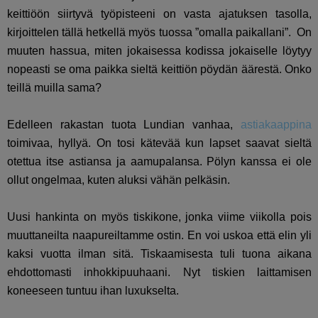
keittiöön siirtyvä työpisteeni on vasta ajatuksen tasolla,
kirjoittelen tällä hetkellä myös tuossa ”omalla paikallani”. On
muuten hassua, miten jokaisessa kodissa jokaiselle löytyy
nopeasti se oma paikka sieltä keittiön pöydän äärestä. Onko
teillä muilla sama?
Edelleen rakastan tuota Lundian vanhaa,
astiakaappina
toimivaa, hyllyä. On tosi kätevää kun lapset saavat sieltä
otettua itse astiansa ja aamupalansa. Pölyn kanssa ei ole
ollut ongelmaa, kuten aluksi vähän pelkäsin.
Uusi hankinta on myös tiskikone, jonka viime viikolla pois
muuttaneilta naapureiltamme ostin. En voi uskoa että elin yli
kaksi vuotta ilman sitä. Tiskaamisesta tuli tuona aikana
ehdottomasti inhokkipuuhaani. Nyt tiskien laittamisen
koneeseen tuntuu ihan luxukselta.