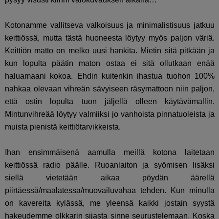
Kotonamme vallitseva valkoisuus ja minimalistisuus jatkuu
keittiössä, mutta tästä huoneesta löytyy myös paljon väriä.
Keittiön matto on melko uusi hankita. Mietin sitä pitkään ja
kun lopulta päätin maton ostaa ei sitä ollutkaan enää
haluamaani kokoa. Ehdin kuitenkin ihastua tuohon 100%
nahkaa olevaan vihreän sävyiseen räsymattoon niin paljon,
että ostin lopulta tuon jäljellä olleen käytävämallin.
Mintunvihreää löytyy valmiiksi jo vanhoista pinnatuoleista ja
muista pienistä keittiötarvikkeista.
Ihan ensimmäisenä aamulla meillä kotona laitetaan
keittiössä radio päälle. Ruoanlaiton ja syömisen lisäksi
siellä vietetään aikaa pöydän äärellä
piirtäessä/maalatessa/muovailuvahaa tehden. Kun minulla
on kavereita kylässä, me yleensä kaikki jostain syystä
hakeudemme olkkarin sijasta sinne seurustelemaan. Koska