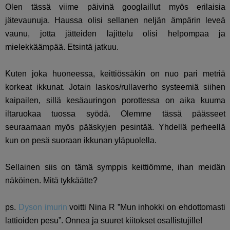
Olen tässä viime päivinä googlaillut myös erilaisia
jätevaunuja. Haussa olisi sellanen neljän ämpärin leveä
vaunu, jotta jätteiden lajittelu olisi helpompaa ja
mielekkäämpää. Etsintä jatkuu.
Kuten joka huoneessa, keittiössäkin on nuo pari metriä
korkeat ikkunat. Jotain laskos/rullaverho systeemiä siihen
kaipailen, sillä kesäauringon porottessa on aika kuuma
iltaruokaa tuossa syödä. Olemme tässä päässeet
seuraamaan myös pääskyjen pesintää. Yhdellä perheellä
kun on pesä suoraan ikkunan yläpuolella.
Sellainen siis on tämä symppis keittiömme, ihan meidän
näköinen. Mitä tykkäätte?
ps.
Dyson imurin
voitti Nina R ”
Mun inhokki on ehdottomasti
lattioiden pesu”. Onnea ja suuret kiitokset osallistujille!