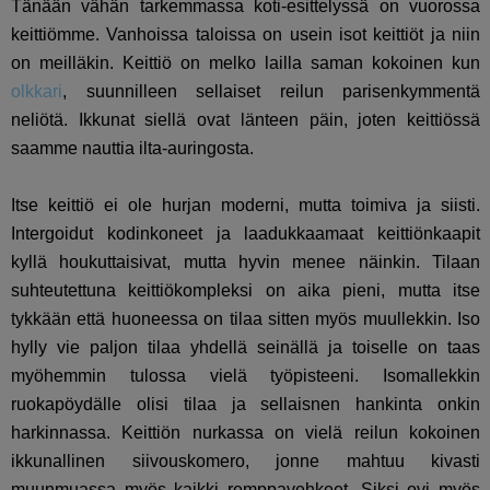
Tänään vähän tarkemmassa koti-esittelyssä on vuorossa
keittiömme. Vanhoissa taloissa on usein isot keittiöt ja niin
on meilläkin. Keittiö on melko lailla saman kokoinen kun
olkkari
, suunnilleen sellaiset reilun parisenkymmentä
neliötä. Ikkunat siellä ovat länteen päin, joten keittiössä
saamme nauttia ilta-auringosta.
Itse keittiö ei ole hurjan moderni, mutta toimiva ja siisti.
Intergoidut kodinkoneet ja laadukkaamaat keittiönkaapit
kyllä houkuttaisivat, mutta hyvin menee näinkin. Tilaan
suhteutettuna keittiökompleksi on aika pieni, mutta itse
tykkään että huoneessa on tilaa sitten myös muullekkin. Iso
hylly vie paljon tilaa yhdellä seinällä ja toiselle on taas
myöhemmin tulossa vielä työpisteeni. Isomallekkin
ruokapöydälle olisi tilaa ja sellaisnen hankinta onkin
harkinnassa. Keittiön nurkassa on vielä reilun kokoinen
ikkunallinen siivouskomero, jonne mahtuu kivasti
muunmuassa myös kaikki remppavehkeet. Siksi ovi myös