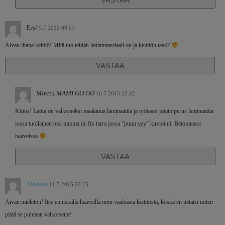
Essi
9.7.2015 09:57
Aivan ihana keittiö! Mitä tuo teidän lattiamateriaali on ja keittiön taso?
VASTAA
Minttu MAMI GO GO
16.7.2015 22:42
Kiitos! Lattia on valkoiseksi maalattua laminaattia ja työtasot jotain perus laminaattia
jossa tuollainen tosi tumma dc fix tarra jossa ”puun syy” kuviointi. Betonitasot
haaveissa
VASTAA
Tikamo
11.7.2015 20:25
Aivan mieletön! Itse en uskalla haaveilla noin vaaleasta keittiöstä, koska en tietäisi miten
pitää se puhtaan valkoisena!