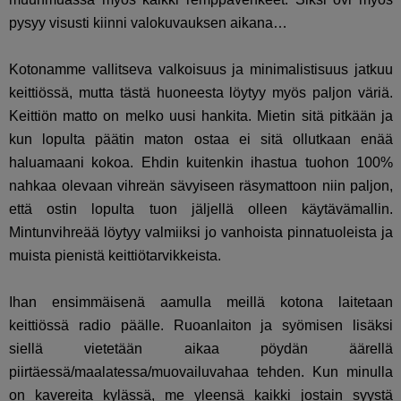
pysyy visusti kiinni valokuvauksen aikana…
Kotonamme vallitseva valkoisuus ja minimalistisuus jatkuu
keittiössä, mutta tästä huoneesta löytyy myös paljon väriä.
Keittiön matto on melko uusi hankita. Mietin sitä pitkään ja
kun lopulta päätin maton ostaa ei sitä ollutkaan enää
haluamaani kokoa. Ehdin kuitenkin ihastua tuohon 100%
nahkaa olevaan vihreän sävyiseen räsymattoon niin paljon,
että ostin lopulta tuon jäljellä olleen käytävämallin.
Mintunvihreää löytyy valmiiksi jo vanhoista pinnatuoleista ja
muista pienistä keittiötarvikkeista.
Ihan ensimmäisenä aamulla meillä kotona laitetaan
keittiössä radio päälle. Ruoanlaiton ja syömisen lisäksi
siellä vietetään aikaa pöydän äärellä
piirtäessä/maalatessa/muovailuvahaa tehden. Kun minulla
on kavereita kylässä, me yleensä kaikki jostain syystä