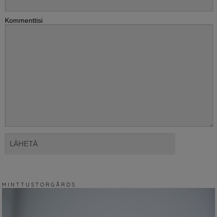
Kommenttisi
M I N T T U S T O R G Å R D S