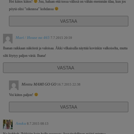
Hei kiitos kiitos!
Juu, haluan että tossa välissä on vähän enemmän tilaa, kun jos
pöytä olisi ”oikeassa” kohdassa
VASTAA
Mari / House no 465
7.7.2015 20:59
Ihanan raikkaan näköistä ja valoisaa. Äkki vilkaisulla näyttää kovinkin valkoiselta, mutta
silti löytyy paljon väriä. Ihana!
VASTAA
Minttu MAMI GO GO
16.7.2015 22:38
Voi kiitos paljon!
VASTAA
Ansku
8.7.2015 08:13
No huhhuh. Tykkään kuin hullu puurosta. Just täydellinen määrä minttua.