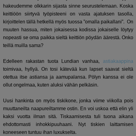
hakeudemme olkkarin sijasta sinne seurustelemaan. Koska
keittiöön siirtyvä työpisteeni on vasta ajatuksen tasolla,
kirjoittelen tällä hetkellä myös tuossa ”omalla paikallani”. On
muuten hassua, miten jokaisessa kodissa jokaiselle löytyy
nopeasti se oma paikka sieltä keittiön pöydän äärestä. Onko
teillä muilla sama?
Edelleen rakastan tuota Lundian vanhaa,
astiakaappina
toimivaa, hyllyä. On tosi kätevää kun lapset saavat sieltä
otettua itse astiansa ja aamupalansa. Pölyn kanssa ei ole
ollut ongelmaa, kuten aluksi vähän pelkäsin.
Uusi hankinta on myös tiskikone, jonka viime viikolla pois
muuttaneilta naapureiltamme ostin. En voi uskoa että elin yli
kaksi vuotta ilman sitä. Tiskaamisesta tuli tuona aikana
ehdottomasti inhokkipuuhaani. Nyt tiskien laittamisen
koneeseen tuntuu ihan luxukselta.