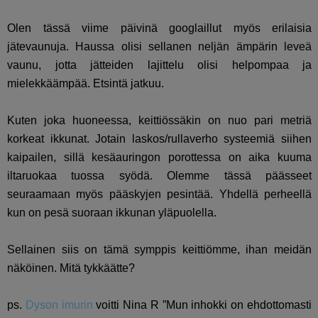
Olen tässä viime päivinä googlaillut myös erilaisia
jätevaunuja. Haussa olisi sellanen neljän ämpärin leveä
vaunu, jotta jätteiden lajittelu olisi helpompaa ja
mielekkäämpää. Etsintä jatkuu.
Kuten joka huoneessa, keittiössäkin on nuo pari metriä
korkeat ikkunat. Jotain laskos/rullaverho systeemiä siihen
kaipailen, sillä kesäauringon porottessa on aika kuuma
iltaruokaa tuossa syödä. Olemme tässä päässeet
seuraamaan myös pääskyjen pesintää. Yhdellä perheellä
kun on pesä suoraan ikkunan yläpuolella.
Sellainen siis on tämä symppis keittiömme, ihan meidän
näköinen. Mitä tykkäätte?
ps.
Dyson imurin
voitti Nina R ”
Mun inhokki on ehdottomasti