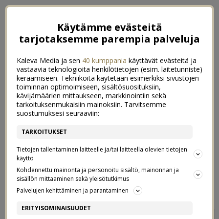
Käytämme evästeitä
tarjotaksemme parempia palveluja
Kaleva Media ja sen
40 kumppania
käyttävät evästeitä ja
vastaavia teknologioita henkilötietojen (esim. laitetunniste)
keräämiseen. Tekniikoita käytetään esimerkiksi sivustojen
toiminnan optimoimiseen, sisältösuosituksiin,
kävijämäärien mittaukseen, markkinointiin sekä
tarkoituksenmukaisiin mainoksiin. Tarvitsemme
suostumuksesi seuraaviin:
TARKOITUKSET
Tietojen tallentaminen laitteelle ja/tai laitteella olevien tietojen
käyttö
Kohdennettu mainonta ja personoitu sisältö, mainonnan ja
sisällön mittaaminen sekä yleisötutkimus
←
HOTELLISSA HELSINGISSÄ
PARAS HETKI, KAHVIHETKI
→
Palvelujen kehittäminen ja parantaminen
MEIDÄN KOTI – KEITTIÖ
ERITYISOMINAISUUDET
17