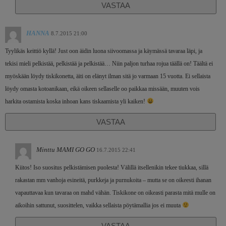
VASTAA
HANNA
8.7.2015 21:00
Tyylikäs keittiö kyllä! Just oon äidin luona siivoomassa ja käymässä tavaraa läpi, ja
tekisi mieli pelkistää, pelkistää ja pelkistää… Niin paljon turhaa rojua täällä on! Täältä ei
myöskään löydy tiskikonetta, äiti on elänyt ilman sitä jo varmaan 15 vuotta. Ei sellaista
löydy omasta kotoanikaan, eikä oikeen sellaselle oo paikkaa missään, muuten vois
harkita ostamista koska inhoan kans tiskaamista yli kaiken!
VASTAA
Minttu MAMI GO GO
16.7.2015 22:41
Kiitos! Iso suositus pelkistämisen puolesta! Välillä itsellenikin tekee tiukkaa, sillä
rakastan mm vanhoja esineitä, purkkeja ja purnukoita – mutta se on oikeesti ihanan
vapauttavaa kun tavaraa on mahd vähän. Tiskikone on oikeasti parasta mitä mulle on
aikoihin sattunut, suosittelen, vaikka sellaista pöytämallia jos ei muuta
VASTAA