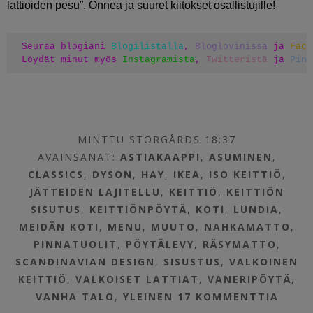
lattioiden pesu”. Onnea ja suuret kiitokset osallistujille!
Seuraa blogiani 
Blogilistalla
, 
Bloglovinissa
 ja 
Face
Löydät minut myös 
Instagramista
, 
Twitteristä
 ja 
Pint
MINTTU STORGÅRDS 18:37
AVAINSANAT:
ASTIAKAAPPI
,
ASUMINEN
,
CLASSICS
,
DYSON
,
HAY
,
IKEA
,
ISO KEITTIÖ
,
JÄTTEIDEN LAJITELLU
,
KEITTIÖ
,
KEITTIÖN
SISUTUS
,
KEITTIÖNPÖYTÄ
,
KOTI
,
LUNDIA
,
MEIDÄN KOTI
,
MENU
,
MUUTO
,
NAHKAMATTO
,
PINNATUOLIT
,
PÖYTÄLEVY
,
RÄSYMATTO
,
SCANDINAVIAN DESIGN
,
SISUSTUS
,
VALKOINEN
KEITTIÖ
,
VALKOISET LATTIAT
,
VANERIPÖYTÄ
,
VANHA TALO
,
YLEINEN
17 KOMMENTTIA