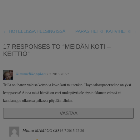
←
HOTELLISSA HELSINGISSÄ
PARAS HETKI, KAHVIHETKI
→
17 RESPONSES TO “MEIDÄN KOTI –
KEITTIÖ”
kummelikopplan
7.7.2015 20:57
Teillä on ihanan valoisa keittiö ja koko koti muutenkin. Hayn talosupaperiteline on yksi
lemppareita! Ainoa mikä hämää on ettei ruokapöytä ole täysin ikkunan edessä tai
kattolamppu oikeassa paikassa pöytään nähden.
VASTAA
Minttu MAMI GO GO
16.7.2015 22:36