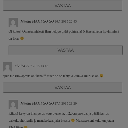
VASTAA
Minttu MAMI GO GO
16.7.2015 22:43
Oi kiitos! Omasta mielestä ihan helppo pitää puhtaana! Näkee ainakin hyvin missä
on likaa
VASTAA
elviira
27.7.2015 13:18
apua tuo ruokapöytä on ihana!!! miten se on tehty ja kuinka suuri se on
VASTAA
Minttu MAMI GO GO
27.7.2015 21:29
Kiitos! Levy on ihan perus kouvuvaneria, n 2,5cm paksua, ja päällä kerros
valkokuultomaalia ja mattalakkaa, jalat ikeasta
Muistaakseni koko on jotain
85x180cm