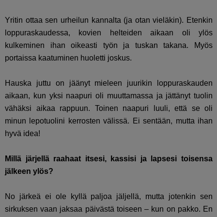
Yritin ottaa sen urheilun kannalta (ja otan vieläkin). Etenkin
loppuraskaudessa, kovien helteiden aikaan oli ylös
kulkeminen ihan oikeasti työn ja tuskan takana. Myös
portaissa kaatuminen huoletti joskus.
Hauska juttu on jäänyt mieleen juurikin loppuraskauden
aikaan, kun yksi naapuri oli muuttamassa ja jättänyt tuolin
vähäksi aikaa rappuun. Toinen naapuri luuli, että se oli
minun lepotuolini kerrosten välissä. Ei sentään, mutta ihan
hyvä idea!
Millä järjellä raahaat itsesi, kassisi ja lapsesi toisensa
jälkeen ylös?
No järkeä ei ole kyllä paljoa jäljellä, mutta jotenkin sen
sirkuksen vaan jaksaa päivästä toiseen – kun on pakko. En