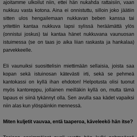
ajoitamme ulkoilut niin, ettei hän nukahda rattaisiin, vaan
nukkuu vasta kotona. Aina ei onnistuttu, silloin joko jäätiin
sitten ulos hengailemaan nukkavan beben kanssa tai
yritettiin kantaa nukkuva lapsi sylissä heräämättä ylös
(onnistui joskus) tai kantaa hänet nukkuvana vaunuosan
istuimessa (se on taas jo aika liian raskasta ja hankalaa)
parvekkeelle.
Eli vaunuiksi suosittelisin miettimään sellaisia, joista saa
kopan sekä istuinosan kätevästi irti, sekä se pehmeä
kantokassi on kyllä ihan ehdoton! Helpotusta olisi tuonut
myös kantoreppu, jollainen meilläkin kyllä on, mutta tämä
tapaus ei siinä tykännyt olla. Sen avulla saa kädet vapaiksi
niin alas kun ylöspäinkin mennessä.
Miten kuljetit vauvaa, entä taaperoa, käveleekö hän itse?