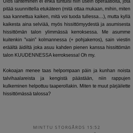
Ulos lähteminen ei ehkä tuntuisi niin usein operaatiolta, jota
pitää suunnittella etukäteen (mitä ottaa mukaan, mihin, miten
saa kannettua kaiken, mitä voi tuoda tullessa…), mutta kyllä
kaikesta aina selviää, myös hissittömyydestä ja asumisesta
hissittömän talon ylimmässä kerroksessa. Me asumme
kuitenkin ”vain” kolmannessa (+ pohjakerros), sain viestin
eräältä äidiltä joka asuu kahden pienen kanssa hissittömän
talon KUUDENNESSA kerroksessa! Oh my.
Kokoajan menee taas helpompaan päin ja kunhan noista
talvihaalareista ja kengistä päästään, niin rappujen
kulkeminen helpottuu taaperollakin. Miten te muut pärjäilette
hissittömässä talossa?
MINTTU STORGÅRDS 15:52