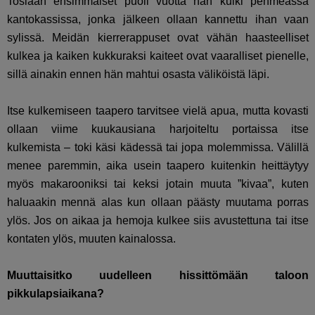
Tosiaan ensimmäiset puoli vuotta hän kulki pehmeässä
kantokassissa, jonka jälkeen ollaan kannettu ihan vaan
sylissä. Meidän kierrerappuset ovat vähän haasteelliset
kulkea ja kaiken kukkuraksi kaiteet ovat vaaralliset pienelle,
sillä ainakin ennen hän mahtui osasta väliköistä läpi.
Itse kulkemiseen taapero tarvitsee vielä apua, mutta kovasti
ollaan viime kuukausiana harjoiteltu portaissa itse
kulkemista – toki käsi kädessä tai jopa molemmissa. Välillä
menee paremmin, aika usein taapero kuitenkin heittäytyy
myös makarooniksi tai keksi jotain muuta ”kivaa”, kuten
haluaakin mennä alas kun ollaan päästy muutama porras
ylös. Jos on aikaa ja hemoja kulkee siis avustettuna tai itse
kontaten ylös, muuten kainalossa.
Muuttaisitko uudelleen hissittömään taloon
pikkulapsiaikana?