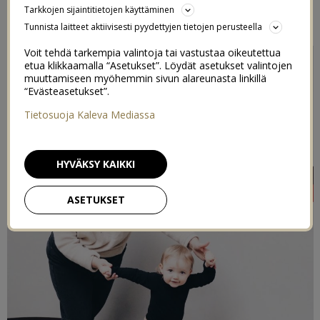
Tarkkojen sijaintitietojen käyttäminen
14/02/2020
Tunnista laitteet aktiivisesti pyydettyjen tietojen perusteella
Voit tehdä tarkempia valintoja tai vastustaa oikeutettua
etua klikkaamalla “Asetukset”. Löydät asetukset valintojen
muuttamiseen myöhemmin sivun alareunasta linkillä
“Evästeasetukset”.
Tietosuoja Kaleva Mediassa
HYVÄKSY KAIKKI
ASETUKSET