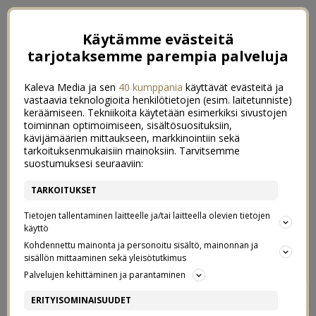
Käytämme evästeitä
tarjotaksemme parempia palveluja
Kaleva Media ja sen
40 kumppania
käyttävät evästeitä ja
vastaavia teknologioita henkilötietojen (esim. laitetunniste)
keräämiseen. Tekniikoita käytetään esimerkiksi sivustojen
toiminnan optimoimiseen, sisältösuosituksiin,
kävijämäärien mittaukseen, markkinointiin sekä
tarkoituksenmukaisiin mainoksiin. Tarvitsemme
suostumuksesi seuraaviin:
TARKOITUKSET
Tietojen tallentaminen laitteelle ja/tai laitteella olevien tietojen
käyttö
Kohdennettu mainonta ja personoitu sisältö, mainonnan ja
sisällön mittaaminen sekä yleisötutkimus
Palvelujen kehittäminen ja parantaminen
ELÄMÄÄ HISSITTÖMÄSSÄ
7
ERITYISOMINAISUUDET
TALOSSA