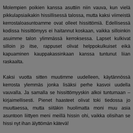
Molempien poikien kanssa asuttiin niin vauva, kun vielä
pikkulapsiaikakin hissillisessä talossa, mutta kaksi viimeistä
kerrostaloasuntoamme ovat olleet hissittömiä. Edellisessä
kodissa hissittömyys ei haitannut koskaan, vaikka silloinkin
asuimme talon ylimmässä kerroksessa. Lapset kulkivat
silloin jo itse, rappuset olivat helppokulkuiset eikä
kapuaminen kauppakassinkaan kanssa tuntunut liian
raskaalta.
Kaksi vuotta sitten muutimme uudelleen, käytännössä
kerrosta ylemmäs jonka lisäksi perhe kasvoi uudella
vauvalla. Ja samalla se hissittömyyskin alkoi tuntumaan –
kirjaimellisesti. Pienet haasteet olivat toki tiedossa jo
muuttaessa, mutta siitäkin huolimatta moni muu asia
asuntoon liittyen meni meillä hissin ohi, vaikka olisihan se
hissi nyt ihan älyttömän kätevä!