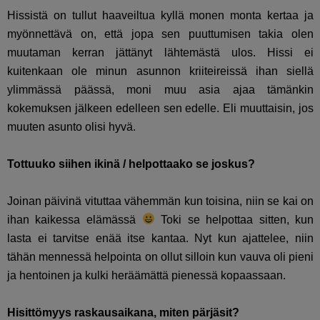
Hissistä on tullut haaveiltua kyllä monen monta kertaa ja
myönnettävä on, että jopa sen puuttumisen takia olen
muutaman kerran jättänyt lähtemästä ulos. Hissi ei
kuitenkaan ole minun asunnon kriiteireissä ihan siellä
ylimmässä päässä, moni muu asia ajaa tämänkin
kokemuksen jälkeen edelleen sen edelle. Eli muuttaisin, jos
muuten asunto olisi hyvä.
Tottuuko siihen ikinä / helpottaako se joskus?
Joinan päivinä vituttaa vähemmän kun toisina, niin se kai on
ihan kaikessa elämässä
Toki se helpottaa sitten, kun
lasta ei tarvitse enää itse kantaa. Nyt kun ajattelee, niin
tähän mennessä helpointa on ollut silloin kun vauva oli pieni
ja hentoinen ja kulki heräämättä pienessä kopaassaan.
Hisittömyys raskausaikana, miten pärjäsit?