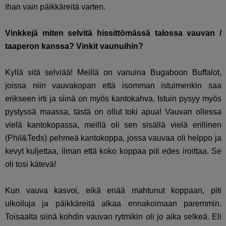
ihan vain päikkäreitä varten.
Vinkkejä miten selvitä hissittömässä talossa vauvan /
taaperon kanssa? Vinkit vaunuihin?
Kyllä sitä selviää! Meillä on vanuina Bugaboon Buffalot,
joissa niin vauvakopan että isomman istuimenkin saa
erikseen irti ja siinä on myös kantokahva. Istuin pysyy myös
pystyssä maassa, tästä on ollut toki apua! Vauvan ollessa
vielä kantokopassa, meillä oli sen sisällä vielä erillinen
(Phil&Teds) pehmeä kantokoppa, jossa vauvaa oli helppo ja
kevyt kuljettaa, ilman että koko koppaa piti edes iroittaa. Se
oli tosi kätevä!
Kun vauva kasvoi, eikä enää mahtunut koppaan, piti
ulkoiluja ja päikkäreitä alkaa ennakoimaan paremmin.
Toisaalta siinä kohdin vauvan rytmikin oli jo aika selkeä. Eli