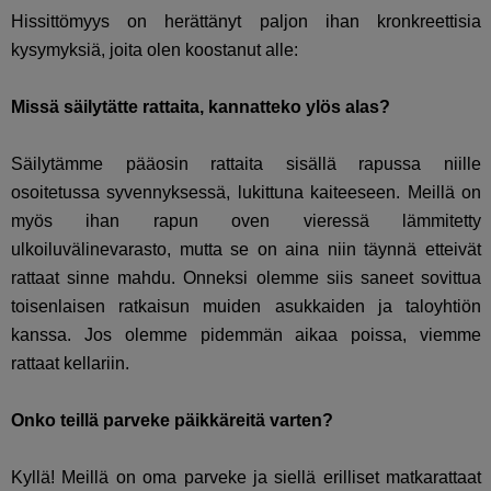
Hissittömyys on herättänyt paljon ihan kronkreettisia
kysymyksiä, joita olen koostanut alle:
Missä säilytätte rattaita, kannatteko ylös alas?
Säilytämme pääosin rattaita sisällä rapussa niille
osoitetussa syvennyksessä, lukittuna kaiteeseen. Meillä on
myös ihan rapun oven vieressä lämmitetty
ulkoiluvälinevarasto, mutta se on aina niin täynnä etteivät
rattaat sinne mahdu. Onneksi olemme siis saneet sovittua
toisenlaisen ratkaisun muiden asukkaiden ja taloyhtiön
kanssa. Jos olemme pidemmän aikaa poissa, viemme
rattaat kellariin.
Onko teillä parveke päikkäreitä varten?
Kyllä! Meillä on oma parveke ja siellä erilliset matkarattaat