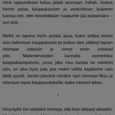
minä rappuunkaan halua jäädä asumaan, hahah. Joskus
hermo palaa kauppakassien ja venkoilevan taaperon
kanssa niin, ettei kenellekkään naapurille jää epäselväksi –
sori siitä.
Meillä on tapana myös pyytää apua, kuten soittaa toinen
alas hakemaan kauppakassit tai joskus olen jättänyt lapsen
istumaan rattaisiin ja vienyt ensin ostokset
ylös. Mielenterveyden kannalta esimerkiksi
kauppakassipalvelu, jossa joku muu kantaa ne ostokset
ylös, on aika hyvä juttu jota mekin välillä käytämme vain
tästä syystä. Jonain päivänä minäkin opin olemaan fiksu ja
ottamaan repun kauppaostoksille, kuten mieheni tekee.
*
Hissi kyllä siis säästäisi hermoja, että ihan oikeasti aikaakin.