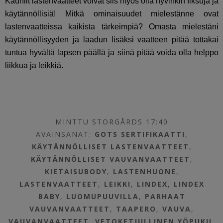
Kauniit lastenvaatteet voivat siis myös olla hyvinkin fiksuja ja
käytännöllisiä! Mitkä ominaisuudet mielestänne ovat
lastenvaatteissa kaikista tärkeimpiä? Omasta mielestäni
käytännöllisyyden ja laadun lisäksi vaatteen pitää tottakai
tuntua hyvältä lapsen päällä ja siinä pitää voida olla helppo
liikkua ja leikkiä.
MINTTU STORGÅRDS 17:40
AVAINSANAT:
GOTS SERTIFIKAATTI
,
KÄYTÄNNÖLLISET LASTENVAATTEET
,
KÄYTÄNNÖLLISET VAUVANVAATTEET
,
KIETAISUBODY
,
LASTENHUONE
,
LASTENVAATTEET
,
LEIKKI
,
LINDEX
,
LINDEX
BABY
,
LUOMUPUUVILLA
,
PARHAAT
VAUVANVAATTEET
,
TAAPERO
,
VAUVA
,
VAUVANVAATTEET
,
VETOKETJULLINEN YÖPUKU
,