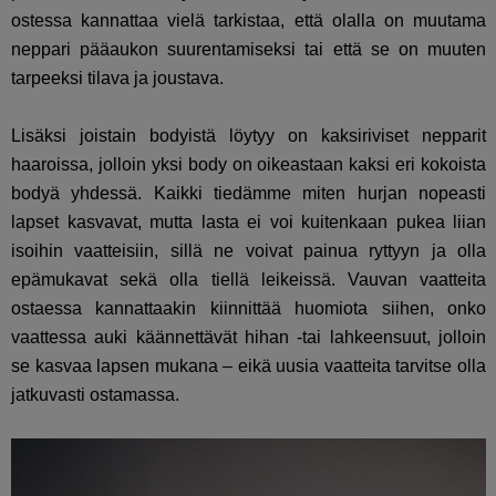
ostessa kannattaa vielä tarkistaa, että olalla on muutama
neppari pääaukon suurentamiseksi tai että se on muuten
tarpeeksi tilava ja joustava.
Lisäksi joistain bodyistä löytyy on kaksiriviset nepparit
haaroissa, jolloin yksi body on oikeastaan kaksi eri kokoista
bodyä yhdessä. Kaikki tiedämme miten hurjan nopeasti
lapset kasvavat, mutta lasta ei voi kuitenkaan pukea liian
isoihin vaatteisiin, sillä ne voivat painua ryttyyn ja olla
epämukavat sekä olla tiellä leikeissä. Vauvan vaatteita
ostaessa kannattaakin kiinnittää huomiota siihen, onko
vaattessa auki käännettävät hihan -tai lahkeensuut, jolloin
se kasvaa lapsen mukana – eikä uusia vaatteita tarvitse olla
jatkuvasti ostamassa.