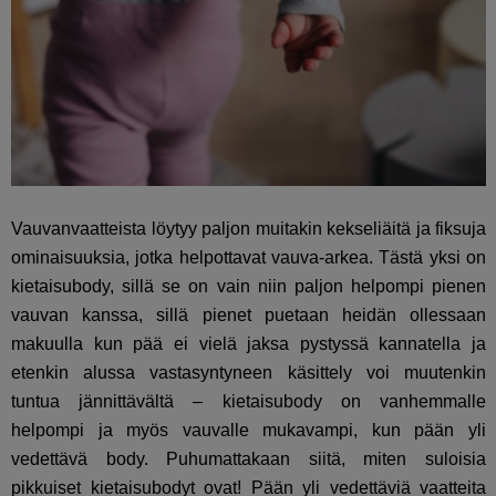
Vauvanvaatteista löytyy paljon muitakin kekseliäitä ja fiksuja
ominaisuuksia, jotka helpottavat vauva-arkea. Tästä yksi on
kietaisubody, sillä se on vain niin paljon helpompi pienen
vauvan kanssa, sillä pienet puetaan heidän ollessaan
makuulla kun pää ei vielä jaksa pystyssä kannatella ja
etenkin alussa vastasyntyneen käsittely voi muutenkin
tuntua jännittävältä – kietaisubody on vanhemmalle
helpompi ja myös vauvalle mukavampi, kun pään yli
vedettävä body. Puhumattakaan siitä, miten suloisia
pikkuiset kietaisubodyt ovat! Pään yli vedettäviä vaatteita