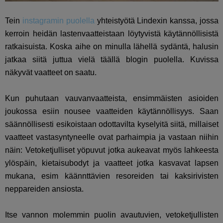
Tein
instagramin puolella
yhteistyötä Lindexin kanssa, jossa
kerroin heidän lastenvaatteistaan löytyvistä käytännöllisistä
ratkaisuista. Koska aihe on minulla lähellä sydäntä, halusin
jatkaa siitä juttua vielä täällä blogin puolella. Kuvissa
näkyvät vaatteet on saatu.
Kun puhutaan vauvanvaatteista, ensimmäisten asioiden
joukossa esiin nousee vaatteiden käytännöllisyys. Saan
säännöllisesti esikoistaan odottavilta kyselyitä siitä, millaiset
vaatteet vastasyntyneelle ovat parhaimpia ja vastaan niihin
näin: Vetoketjulliset yöpuvut jotka aukeavat myös lahkeesta
ylöspäin, kietaisubodyt ja vaatteet jotka kasvavat lapsen
mukana, esim käännttävien resoreiden tai kaksirivisten
neppareiden ansiosta.
Itse vannon molemmin puolin avautuvien, vetoketjullisten