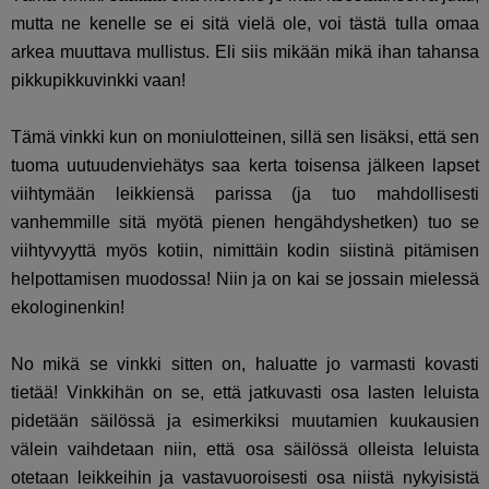
mutta ne kenelle se ei sitä vielä ole, voi tästä tulla omaa
arkea muuttava mullistus. Eli siis mikään mikä ihan tahansa
pikkupikkuvinkki vaan!
Tämä vinkki kun on moniulotteinen, sillä sen lisäksi, että sen
tuoma uutuudenviehätys saa kerta toisensa jälkeen lapset
viihtymään leikkiensä parissa (ja tuo mahdollisesti
vanhemmille sitä myötä pienen hengähdyshetken) tuo se
viihtyvyyttä myös kotiin, nimittäin kodin siistinä pitämisen
helpottamisen muodossa! Niin ja on kai se jossain mielessä
ekologinenkin!
No mikä se vinkki sitten on, haluatte jo varmasti kovasti
tietää! Vinkkihän on se, että jatkuvasti osa lasten leluista
pidetään säilössä ja esimerkiksi muutamien kuukausien
välein vaihdetaan niin, että osa säilössä olleista leluista
otetaan leikkeihin ja vastavuoroisesti osa niistä nykyisistä