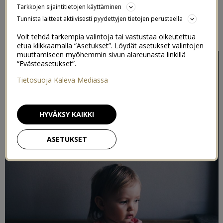
Tarkkojen sijaintitietojen käyttäminen
OMINAISUUDET
Tunnista laitteet aktiivisesti pyydettyjen tietojen perusteella
21/05/2020
Voit tehdä tarkempia valintoja tai vastustaa oikeutettua
etua klikkaamalla “Asetukset”. Löydät asetukset valintojen
muuttamiseen myöhemmin sivun alareunasta linkillä
“Evästeasetukset”.
Tietosuoja Kaleva Mediassa
HYVÄKSY KAIKKI
ASETUKSET