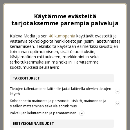
Käytämme evästeitä
tarjotaksemme parempia palveluja
Kaleva Media ja sen
40 kumppania
käyttävät evästeitä ja
vastaavia teknologioita henkilötietojen (esim. laitetunniste)
keräämiseen. Tekniikoita käytetään esimerkiksi sivustojen
toiminnan optimoimiseen, sisältösuosituksiin,
kävijämäärien mittaukseen, markkinointiin sekä
tarkoituksenmukaisiin mainoksiin. Tarvitsemme
suostumuksesi seuraaviin:
TARKOITUKSET
Tietojen tallentaminen laitteelle ja/tai laitteella olevien tietojen
käyttö
Kohdennettu mainonta ja personoitu sisältö, mainonnan ja
sisällön mittaaminen sekä yleisötutkimus
Palvelujen kehittäminen ja parantaminen
VAUVANVAATTEIDEN
3
ERITYISOMINAISUUDET
KÄYTÄNNÖLLISIMMÄT