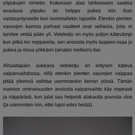
yöpukujen nimeen. Kokonaan alas lahkeeseen saakka
avautuva yöpuku on helppo pukea niin ihan
vastasyntyneelle kun isommallekin lapselle. Etenkin pienten
vauvojen kanssa parhaat vaatteet ovat sellaisia, joita ei
tarvitse vetää pään yli. Vetoketju on myös paljon kätevämpi
kun pitkä rivi neppareita, sen ansiosta myös taapero osaa jo
pukea ja riisua yökkärin (ainakin melkein) itse.
Alhaaltapäin aukeava vetoketju on eritysen kätevä
vaipanvaihdossa, sillä etenkin pienten vauvojen vaippaa
pitää yleensä vaihtaa usemmankin kerran yössä. Tämän
mainion ominaisuuden ansiosta vaipanvaihto käy nopeasti
ja näppärästi, kun jalat saa helposti alakautta puvusta ulos
(ja useinmiten niin, ettei lapsi edes herää).