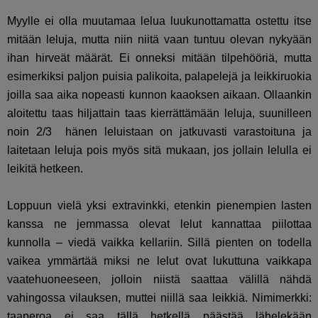
Myylle ei olla muutamaa lelua luukunottamatta ostettu itse
mitään leluja, mutta niin niitä vaan tuntuu olevan nykyään
ihan hirveät määrät. Ei onneksi mitään tilpehööriä, mutta
esimerkiksi paljon puisia palikoita, palapelejä ja leikkiruokia
joilla saa aika nopeasti kunnon kaaoksen aikaan. Ollaankin
aloitettu taas hiljattain taas kierrättämään leluja, suunilleen
noin 2/3 hänen leluistaan on jatkuvasti varastoituna ja
laitetaan leluja pois myös sitä mukaan, jos jollain lelulla ei
leikitä hetkeen.
Loppuun vielä yksi extravinkki, etenkin pienempien lasten
kanssa ne jemmassa olevat lelut kannattaa piilottaa
kunnolla – viedä vaikka kellariin. Sillä pienten on todella
vaikea ymmärtää miksi ne lelut ovat lukuttuna vaikkapa
vaatehuoneeseen, jolloin niistä saattaa välillä nähdä
vahingossa vilauksen, muttei niillä saa leikkiä. Nimimerkki:
taaperoa ei saa tällä hetkellä päästää lähelekään