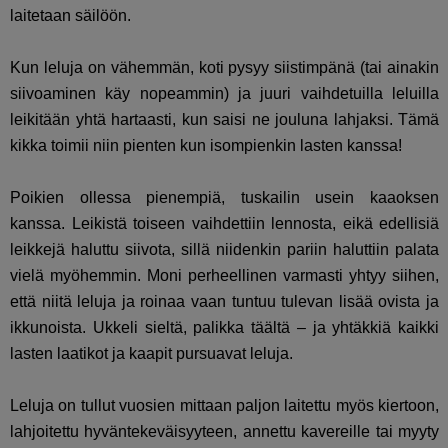
laitetaan säilöön.
Kun leluja on vähemmän, koti pysyy siistimpänä (tai ainakin
siivoaminen käy nopeammin) ja juuri vaihdetuilla leluilla
leikitään yhtä hartaasti, kun saisi ne jouluna lahjaksi. Tämä
kikka toimii niin pienten kun isompienkin lasten kanssa!
Poikien ollessa pienempiä, tuskailin usein kaaoksen
kanssa. Leikistä toiseen vaihdettiin lennosta, eikä edellisiä
leikkejä haluttu siivota, sillä niidenkin pariin haluttiin palata
vielä myöhemmin. Moni perheellinen varmasti yhtyy siihen,
että niitä leluja ja roinaa vaan tuntuu tulevan lisää ovista ja
ikkunoista. Ukkeli sieltä, palikka täältä – ja yhtäkkiä kaikki
lasten laatikot ja kaapit pursuavat leluja.
Leluja on tullut vuosien mittaan paljon laitettu myös kiertoon,
lahjoitettu hyväntekeväisyyteen, annettu kavereille tai myyty