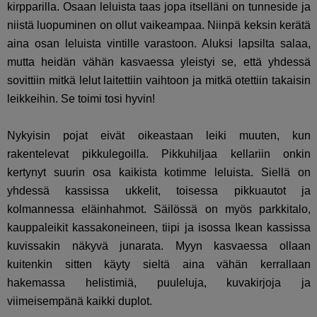
kirpparilla. Osaan leluista taas jopa itselläni on tunneside ja
niistä luopuminen on ollut vaikeampaa. Niinpä keksin kerätä
aina osan leluista vintille varastoon. Aluksi lapsilta salaa,
mutta heidän vähän kasvaessa yleistyi se, että yhdessä
sovittiin mitkä lelut laitettiin vaihtoon ja mitkä otettiin takaisin
leikkeihin. Se toimi tosi hyvin!
Nykyisin pojat eivät oikeastaan leiki muuten, kun
rakentelevat pikkulegoilla. Pikkuhiljaa kellariin onkin
kertynyt suurin osa kaikista kotimme leluista. Siellä on
yhdessä kassissa ukkelit, toisessa pikkuautot ja
kolmannessa eläinhahmot. Säilössä on myös parkkitalo,
kauppaleikit kassakoneineen, tiipi ja isossa Ikean kassissa
kuvissakin näkyvä junarata. Myyn kasvaessa ollaan
kuitenkin sitten käyty sieltä aina vähän kerrallaan
hakemassa helistimiä, puuleluja, kuvakirjoja ja
viimeisempänä kaikki duplot.