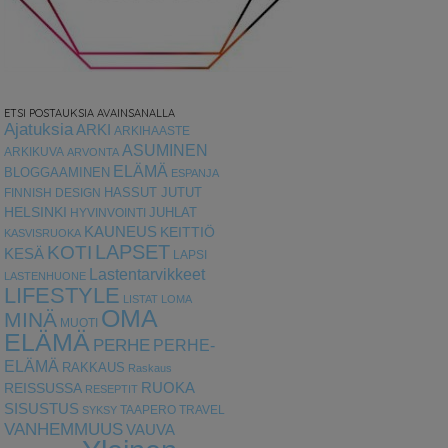
ETSI POSTAUKSIA AVAINSANALLA
Ajatuksia
ARKI
ARKIHAASTE
ASUMINEN
ARKIKUVA
ARVONTA
ELÄMÄ
BLOGGAAMINEN
ESPANJA
HASSUT JUTUT
FINNISH DESIGN
HELSINKI
HYVINVOINTI
JUHLAT
KAUNEUS
KEITTIÖ
KASVISRUOKA
LAPSET
KOTI
KESÄ
LAPSI
Lastentarvikkeet
LASTENHUONE
LIFESTYLE
LISTAT
LOMA
OMA
MINÄ
MUOTI
ELÄMÄ
PERHE
PERHE-
ELÄMÄ
RAKKAUS
Raskaus
RUOKA
REISSUSSA
RESEPTIT
SISUSTUS
TAAPERO
TRAVEL
SYKSY
VANHEMMUUS
VAUVA