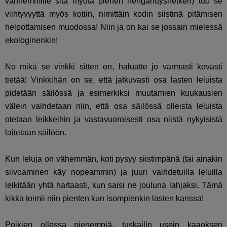
vanhemmille sitä myötä pienen hengähdyshetken) tuo se
viihtyvyyttä myös kotiin, nimittäin kodin siistinä pitämisen
helpottamisen muodossa! Niin ja on kai se jossain mielessä
ekologinenkin!
No mikä se vinkki sitten on, haluatte jo varmasti kovasti
tietää! Vinkkihän on se, että jatkuvasti osa lasten leluista
pidetään säilössä ja esimerkiksi muutamien kuukausien
välein vaihdetaan niin, että osa säilössä olleista leluista
otetaan leikkeihin ja vastavuoroisesti osa niistä nykyisistä
laitetaan säilöön.
Kun leluja on vähemmän, koti pysyy siistimpänä (tai ainakin
siivoaminen käy nopeammin) ja juuri vaihdetuilla leluilla
leikitään yhtä hartaasti, kun saisi ne jouluna lahjaksi. Tämä
kikka toimii niin pienten kun isompienkin lasten kanssa!
Poikien ollessa pienempiä, tuskailin usein kaaoksen