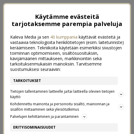
Käytämme evästeitä
tarjotaksemme parempia palveluja
Kaleva Media ja sen
40 kumppania
käyttävät evästeitä ja
vastaavia teknologioita henkilötietojen (esim. laitetunniste)
keräämiseen. Tekniikoita käytetään esimerkiksi sivustojen
toiminnan optimoimiseen, sisältösuosituksiin,
kävijämäärien mittaukseen, markkinointiin sekä
tarkoituksenmukaisiin mainoksiin. Tarvitsemme
suostumuksesi seuraaviin:
TARKOITUKSET
Tietojen tallentaminen laitteelle ja/tai laitteella olevien tietojen
käyttö
Kohdennettu mainonta ja personoitu sisältö, mainonnan ja
sisällön mittaaminen sekä yleisötutkimus
Palvelujen kehittäminen ja parantaminen
VIIHTYVYYSVINKKI
0
ERITYISOMINAISUUDET
10/04/2020