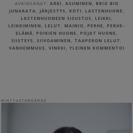
AVAINSANAT:
ARKI
,
ASUMINEN
,
BRIO BIO
JUNARATA
,
JÄRJESTYS
,
KOTI
,
LASTENHUONE
,
LASTENHUONEEN SISUSTUS
,
LEIKKI
,
LEIKKIMINEN
,
LELUT
,
MAINIO
,
PERHE
,
PERHE-
ELÄMÄ
,
POIKIEN HUONE
,
POJAT HUONE
,
SIISTEYS
,
SIIVOAMINEN
,
TAAPERON LELUT
,
VANHEMMUUS
,
VINKKI
,
YLEINEN
KOMMENTOI
M I N T T U S T O R G Å R D S