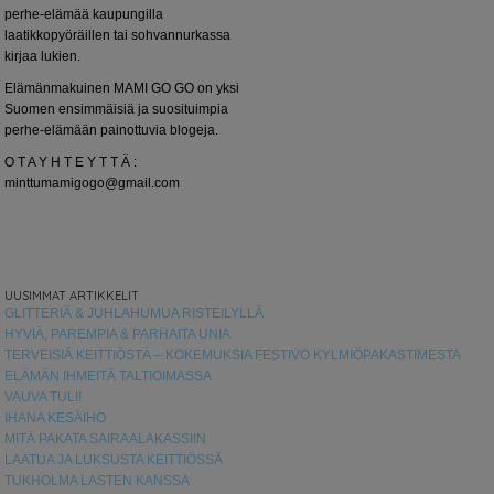
perhe-elämää kaupungilla
laatikkopyöräillen tai sohvannurkassa
kirjaa lukien.
Elämänmakuinen MAMI GO GO on yksi
Suomen ensimmäisiä ja suosituimpia
perhe-elämään painottuvia blogeja.
O T A Y H T E Y T T Ä :
minttumamigogo@gmail.com
UUSIMMAT ARTIKKELIT
GLITTERIÄ & JUHLAHUMUA RISTEILYLLÄ
HYVIÄ, PAREMPIA & PARHAITA UNIA
TERVEISIÄ KEITTIÖSTÄ – KOKEMUKSIA FESTIVO KYLMIÖPAKASTIMESTA
ELÄMÄN IHMEITÄ TALTIOIMASSA
VAUVA TULI!
IHANA KESÄIHO
MITÄ PAKATA SAIRAALAKASSIIN
LAATUA JA LUKSUSTA KEITTIÖSSÄ
TUKHOLMA LASTEN KANSSA