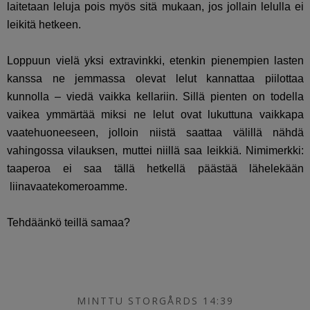
laitetaan leluja pois myös sitä mukaan, jos jollain lelulla ei
leikitä hetkeen.
Loppuun vielä yksi extravinkki, etenkin pienempien lasten
kanssa ne jemmassa olevat lelut kannattaa piilottaa
kunnolla – viedä vaikka kellariin. Sillä pienten on todella
vaikea ymmärtää miksi ne lelut ovat lukuttuna vaikkapa
vaatehuoneeseen, jolloin niistä saattaa välillä nähdä
vahingossa vilauksen, muttei niillä saa leikkiä. Nimimerkki:
taaperoa ei saa tällä hetkellä päästää lähelekään
liinavaatekomeroamme.
Tehdäänkö teillä samaa?
MINTTU STORGÅRDS 14:39