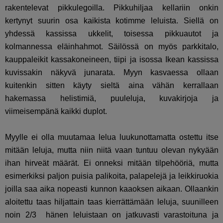
rakentelevat pikkulegoilla. Pikkuhiljaa kellariin onkin
kertynyt suurin osa kaikista kotimme leluista. Siellä on
yhdessä kassissa ukkelit, toisessa pikkuautot ja
kolmannessa eläinhahmot. Säilössä on myös parkkitalo,
kauppaleikit kassakoneineen, tiipi ja isossa Ikean kassissa
kuvissakin näkyvä junarata. Myyn kasvaessa ollaan
kuitenkin sitten käyty sieltä aina vähän kerrallaan
hakemassa helistimiä, puuleluja, kuvakirjoja ja
viimeisempänä kaikki duplot.
Myylle ei olla muutamaa lelua luukunottamatta ostettu itse
mitään leluja, mutta niin niitä vaan tuntuu olevan nykyään
ihan hirveät määrät. Ei onneksi mitään tilpehööriä, mutta
esimerkiksi paljon puisia palikoita, palapelejä ja leikkiruokia
joilla saa aika nopeasti kunnon kaaoksen aikaan. Ollaankin
aloitettu taas hiljattain taas kierrättämään leluja, suunilleen
noin 2/3 hänen leluistaan on jatkuvasti varastoituna ja