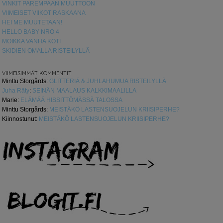
VINKIT PAREMPAAN MUUTTOON
VIIMEISET VIIKOT RASKAANA
HEI ME MUUTETAAN!
HELLO BABY NRO 4
MOIKKA VANHA KOTI
SKIDIEN OMALLA RISTEILYLLÄ
VIIMEISIMMÄT KOMMENTIT
Minttu Storgårds
:
GLITTERIÄ & JUHLAHUMUA RISTEILYLLÄ
Juha Räty
:
SEINÄN MAALAUS KALKKIMAALILLA
Marie
:
ELÄMÄÄ HISSITTÖMÄSSÄ TALOSSA
Minttu Storgårds
:
MEISTÄKÖ LASTENSUOJELUN KRIISIPERHE?
Kiinnostunut
:
MEISTÄKÖ LASTENSUOJELUN KRIISIPERHE?