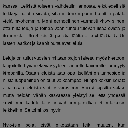
kanssa. Leikistä toiseen vaihdettiin lennosta, eikä edellisiä
leikkejä haluttu siivota, sillä niidenkin pariin haluttiin palata
vielä myöhemmin. Moni perheellinen varmasti yhtyy siihen,
että niitä leluja ja roinaa vaan tuntuu tulevan lisää ovista ja
ikkunoista. Ukkeli sieltä, palikka täältä – ja yhtäkkiä kaikki
lasten laatikot ja kaapit pursuavat leluja.
Leluja on tullut vuosien mittaan paljon laitettu myös kiertoon,
lahjoitettu hyväntekeväisyyteen, annettu kavereille tai myyty
kirpparilla. Osaan leluista taas jopa itselläni on tunneside ja
niistä luopuminen on ollut vaikeampaa. Niinpä keksin kerätä
aina osan leluista vintille varastoon. Aluksi lapsilta salaa,
mutta heidän vähän kasvaessa yleistyi se, että yhdessä
sovittiin mitkä lelut laitettiin vaihtoon ja mitkä otettiin takaisin
leikkeihin. Se toimi tosi hyvin!
Nykyisin pojat eivät oikeastaan leiki muuten, kun