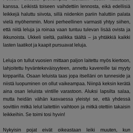
kanssa. Leikistä toiseen vaihdettiin lennosta, eikä edellisiä
leikkejä haluttu siivota, sillä niidenkin pariin haluttiin palata
vielä myöhemmin. Moni perheellinen varmasti yhtyy siihen,
että niitä leluja ja roinaa vaan tuntuu tulevan lisää ovista ja
ikkunoista. Ukkeli sieltä, palikka täältä – ja yhtäkkiä kaikki
lasten laatikot ja kaapit pursuavat leluja.
Leluja on tullut vuosien mittaan paljon laitettu myös kiertoon,
lahjoitettu hyväntekeväisyyteen, annettu kavereille tai myyty
kirpparilla. Osaan leluista taas jopa itselläni on tunneside ja
niistä luopuminen on ollut vaikeampaa. Niinpä keksin kerätä
aina osan leluista vintille varastoon. Aluksi lapsilta salaa,
mutta heidän vähän kasvaessa yleistyi se, että yhdessä
sovittiin mitkä lelut laitettiin vaihtoon ja mitkä otettiin takaisin
leikkeihin. Se toimi tosi hyvin!
Nykyisin pojat eivät oikeastaan leiki muuten, kun