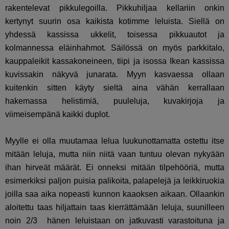
rakentelevat pikkulegoilla. Pikkuhiljaa kellariin onkin
kertynyt suurin osa kaikista kotimme leluista. Siellä on
yhdessä kassissa ukkelit, toisessa pikkuautot ja
kolmannessa eläinhahmot. Säilössä on myös parkkitalo,
kauppaleikit kassakoneineen, tiipi ja isossa Ikean kassissa
kuvissakin näkyvä junarata. Myyn kasvaessa ollaan
kuitenkin sitten käyty sieltä aina vähän kerrallaan
hakemassa helistimiä, puuleluja, kuvakirjoja ja
viimeisempänä kaikki duplot.
Myylle ei olla muutamaa lelua luukunottamatta ostettu itse
mitään leluja, mutta niin niitä vaan tuntuu olevan nykyään
ihan hirveät määrät. Ei onneksi mitään tilpehööriä, mutta
esimerkiksi paljon puisia palikoita, palapelejä ja leikkiruokia
joilla saa aika nopeasti kunnon kaaoksen aikaan. Ollaankin
aloitettu taas hiljattain taas kierrättämään leluja, suunilleen
noin 2/3 hänen leluistaan on jatkuvasti varastoituna ja