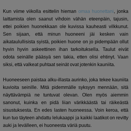
Kun viime viikolla esittelin hieman
omaa huonettani
, jonka
laittamista olen saanut vihdoin vähän eteenpäin, tajusin,
ettei poikien huonekkaan ole kuvissa kauheasti vilkkunut.
Sen sijaan, että minun huoneeni jäi kesken vain
aikataulullisista syistä, poikien huone on jo pidempään ollut
hyvin hyvin askeettinen ihan tarkoituksella. Taulut eivät
odota seinälle pääsyä sen takia, etten olisi ehtinyt. Vaan
siksi, että valkeat puhtaat seinät ovat jotenkin kauniita.
Huoneeseen paistaa alku-illasta aurinko, joka tekee kauniita
kuvioita seinille. Mitä pidemmälle syksyyn mennään, sitä
näyttävämpiä ne tuntuvat olevan. Olen myös aiemmin
sanonut, kuinka en pidä liian värikkäästä tai räikeästä
sisustuksesta. En edes lasten huoneessa. Voin keroa, että
kun tuo täyteen ahdattu lelukaappi ja kaikki laatikot on revitty
auki ja levälleen, ei huoneesta väriä puutu.