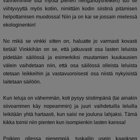
vanhemmille sitä myötä pienen hengähdyshetken) tuo se
viihtyvyyttä myös kotiin, nimittäin kodin siistinä pitämisen
helpottamisen muodossa! Niin ja on kai se jossain mielessä
ekologinenkin!
No mikä se vinkki sitten on, haluatte jo varmasti kovasti
tietää! Vinkkihän on se, että jatkuvasti osa lasten leluista
pidetään säilössä ja esimerkiksi muutamien kuukausien
välein vaihdetaan niin, että osa säilössä olleista leluista
otetaan leikkeihin ja vastavuoroisesti osa niistä nykyisistä
laitetaan säilöön.
Kun leluja on vähemmän, koti pysyy siistimpänä (tai ainakin
siivoaminen käy nopeammin) ja juuri vaihdetuilla leluilla
leikitään yhtä hartaasti, kun saisi ne jouluna lahjaksi. Tämä
kikka toimii niin pienten kun isompienkin lasten kanssa!
Poikien ollessa pienempiä, tuskailin usein kaaoksen