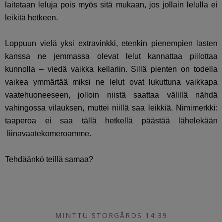
laitetaan leluja pois myös sitä mukaan, jos jollain lelulla ei
leikitä hetkeen.
Loppuun vielä yksi extravinkki, etenkin pienempien lasten
kanssa ne jemmassa olevat lelut kannattaa piilottaa
kunnolla – viedä vaikka kellariin. Sillä pienten on todella
vaikea ymmärtää miksi ne lelut ovat lukuttuna vaikkapa
vaatehuoneeseen, jolloin niistä saattaa välillä nähdä
vahingossa vilauksen, muttei niillä saa leikkiä. Nimimerkki:
taaperoa ei saa tällä hetkellä päästää lähelekään
liinavaatekomeroamme.
Tehdäänkö teillä samaa?
MINTTU STORGÅRDS 14:39