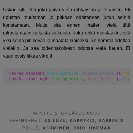
Uskon silti, että joku päivä vielä rohkaistun ja repäisen. Eli
ripustan muutaman jo pitkään odottaneen jutun seiniä
koristamaan. Mutta sitä ennen ihailen vielä tätä
rakastamaani raikasta valkoista. Joku ehkä muistaakin, että
yksi seinä piti keväällä maalata siniseksi. Se homma odottaa
vieläkin. Ja saa todennäköisesti odottaa vielä kauan. Ei
vaan pysty liikaa värejä.
Seuraa blogiani 
Blogilistalla
, 
Bloglovinissa
 ja 
Face
Löydät minut myös 
Instagramista
, 
Twitteristä
 ja 
Pint
MINTTU STORGÅRDS 00:03
AVAINSANAT:
50-LUKU
,
AARREKID
,
AARREKID
PÖLLÖ
,
ASUMINEN
,
BRIO
,
HARMAA