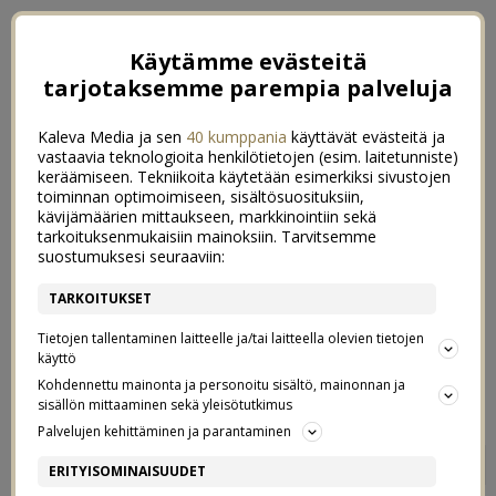
Käytämme evästeitä
tarjotaksemme parempia palveluja
Kaleva Media ja sen
40 kumppania
käyttävät evästeitä ja
vastaavia teknologioita henkilötietojen (esim. laitetunniste)
keräämiseen. Tekniikoita käytetään esimerkiksi sivustojen
toiminnan optimoimiseen, sisältösuosituksiin,
kävijämäärien mittaukseen, markkinointiin sekä
tarkoituksenmukaisiin mainoksiin. Tarvitsemme
suostumuksesi seuraaviin:
TARKOITUKSET
Tietojen tallentaminen laitteelle ja/tai laitteella olevien tietojen
käyttö
Kohdennettu mainonta ja personoitu sisältö, mainonnan ja
sisällön mittaaminen sekä yleisötutkimus
Palvelujen kehittäminen ja parantaminen
VIIHTYVYYSVINKKI
0
ERITYISOMINAISUUDET
10/04/2020