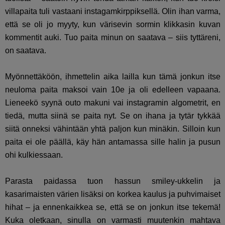
villapaita tuli vastaani instagamkirppiksellä. Olin ihan varma,
että se oli jo myyty, kun värisevin sormin klikkasin kuvan
kommentit auki. Tuo paita minun on saatava – siis tyttäreni,
on saatava.
Myönnettäköön, ihmettelin aika lailla kun tämä jonkun itse
neuloma paita maksoi vain 10e ja oli edelleen vapaana.
Lieneekö syynä outo makuni vai instagramin algometrit, en
tiedä, mutta siinä se paita nyt. Se on ihana ja tytär tykkää
siitä onneksi vähintään yhtä paljon kun minäkin. Silloin kun
paita ei ole päällä, käy hän antamassa sille halin ja pusun
ohi kulkiessaan.
Parasta paidassa tuon hassun smiley-ukkelin ja
kasarimaisten värien lisäksi on korkea kaulus ja puhvimaiset
hihat – ja ennenkaikkea se, että se on jonkun itse tekemä!
Kuka oletkaan, sinulla on varmasti muutenkin mahtava