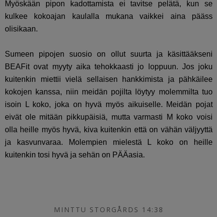
Myöskään pipon kadottamista ei tavitse pelätä, kun se
kulkee kokoajan kaulalla mukana vaikkei aina pääss
olisikaan.
Sumeen pipojen suosio on ollut suurta ja käsittääkseni
BEAFit ovat myyty aika tehokkaasti jo loppuun. Jos joku
kuitenkin miettii vielä sellaisen hankkimista ja pähkäilee
kokojen kanssa, niin meidän pojilta löytyy molemmilta tuo
isoin L koko, joka on hyvä myös aikuiselle. Meidän pojat
eivät ole mitään pikkupäisiä, mutta varmasti M koko voisi
olla heille myös hyvä, kiva kuitenkin että on vähän väljyyttä
ja kasvunvaraa. Molempien mielestä L koko on heille
kuitenkin tosi hyvä ja sehän on PÄÄasia.
MINTTU STORGÅRDS 14:38