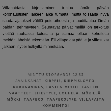
Villapaidasta kirjoittaminen tuntuu tämän päivän
koronauutisten jälkeen aika turhalta, mutta toisaalta hyvä
saada ajatukset välillä pois aiheesta ja tuudittautua tämän
paidan pehmeyteen. Seuraavat päivät meillä on tarkoitus
viettää rauhassa kotosalla ja samaa ollaan kehoitettu
meidän läheisiä tekemään. Eli villapaidat päälle ja villasukat
jalkaan, nyt ei hötkyillä minnekään.
MINTTU STORGÅRDS 22:35
AVAINSANAT:
KIRPPIS
,
KIRPPISLÖYTÖ
,
KORONAVIRUS
,
LASTEN MUOTI
,
LASTEN
VAATTEET
,
LIFESTYLE
,
LOUHELA
,
MÖKILLÄ
,
MÖKKI
,
TAAPERO
,
TAAPEROLYFE
,
VILLAPAITA
KOMMENTOI