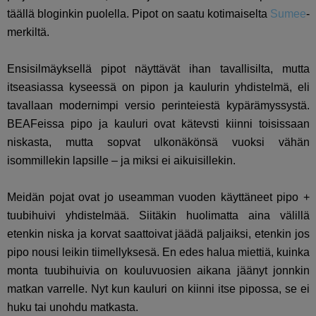
täällä bloginkin puolella. Pipot on saatu kotimaiselta
Sumee
-
merkiltä.
Ensisilmäyksellä pipot näyttävät ihan tavallisilta, mutta
itseasiassa kyseessä on pipon ja kaulurin yhdistelmä, eli
tavallaan modernimpi versio perinteiestä kypärämyssystä.
BEAFeissa pipo ja kauluri ovat kätevsti kiinni toisissaan
niskasta, mutta sopvat ulkonäkönsä vuoksi vähän
isommillekin lapsille – ja miksi ei aikuisillekin.
Meidän pojat ovat jo useamman vuoden käyttäneet pipo +
tuubihuivi yhdistelmää. Siitäkin huolimatta aina välillä
etenkin niska ja korvat saattoivat jäädä paljaiksi, etenkin jos
pipo nousi leikin tiimellyksesä. En edes halua miettiä, kuinka
monta tuubihuivia on kouluvuosien aikana jäänyt jonnkin
matkan varrelle. Nyt kun kauluri on kiinni itse pipossa, se ei
huku tai unohdu matkasta.