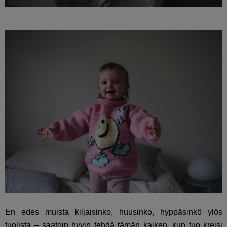
En edes muista kiljaisinko, huusinko, hyppäsinkö ylös
tuolista – saatoin hyvin tehdä tämän kaiken, kun tuo kreisi