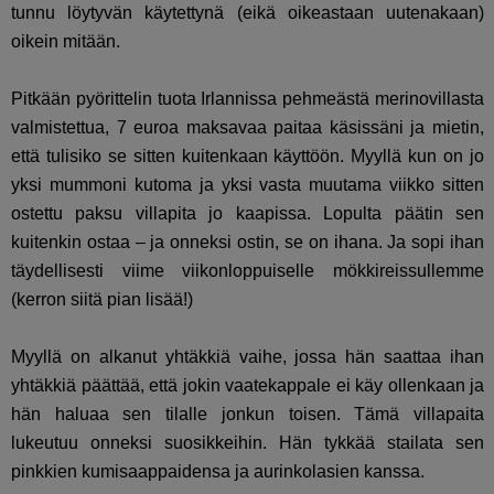
tunnu löytyvän käytettynä (eikä oikeastaan uutenakaan)
oikein mitään.
Pitkään pyörittelin tuota Irlannissa pehmeästä merinovillasta
valmistettua, 7 euroa maksavaa paitaa käsissäni ja mietin,
että tulisiko se sitten kuitenkaan käyttöön. Myyllä kun on jo
yksi mummoni kutoma ja yksi vasta muutama viikko sitten
ostettu paksu villapita jo kaapissa. Lopulta päätin sen
kuitenkin ostaa – ja onneksi ostin, se on ihana. Ja sopi ihan
täydellisesti viime viikonloppuiselle mökkireissullemme
(kerron siitä pian lisää!)
Myyllä on alkanut yhtäkkiä vaihe, jossa hän saattaa ihan
yhtäkkiä päättää, että jokin vaatekappale ei käy ollenkaan ja
hän haluaa sen tilalle jonkun toisen. Tämä villapaita
lukeutuu onneksi suosikkeihin. Hän tykkää stailata sen
pinkkien kumisaappaidensa ja aurinkolasien kanssa.