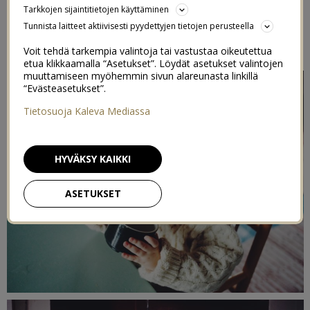
Tarkkojen sijaintitietojen käyttäminen
(ELI UUSIN KIRPPISLÖYTÖ)
Tunnista laitteet aktiivisesti pyydettyjen tietojen perusteella
12/03/2020
Voit tehdä tarkempia valintoja tai vastustaa oikeutettua
etua klikkaamalla “Asetukset”. Löydät asetukset valintojen
muuttamiseen myöhemmin sivun alareunasta linkillä
“Evästeasetukset”.
Tietosuoja Kaleva Mediassa
HYVÄKSY KAIKKI
ASETUKSET