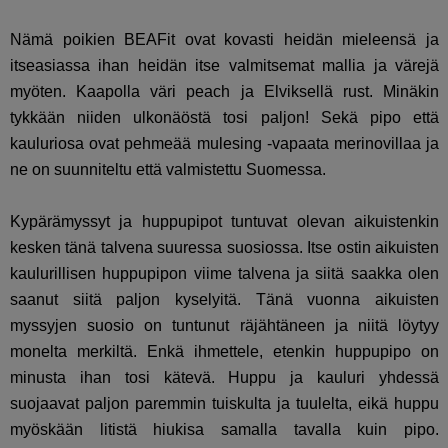
Nämä poikien BEAFit ovat kovasti heidän mieleensä ja
itseasiassa ihan heidän itse valmitsemat mallia ja värejä
myöten. Kaapolla väri peach ja Elviksellä rust. Minäkin
tykkään niiden ulkonäöstä tosi paljon! Sekä pipo että
kauluriosa ovat pehmeää mulesing -vapaata merinovillaa ja
ne on suunniteltu että valmistettu Suomessa.
Kypärämyssyt ja huppupipot tuntuvat olevan aikuistenkin
kesken tänä talvena suuressa suosiossa. Itse ostin aikuisten
kaulurillisen huppupipon viime talvena ja siitä saakka olen
saanut siitä paljon kyselyitä. Tänä vuonna aikuisten
myssyjen suosio on tuntunut räjähtäneen ja niitä löytyy
monelta merkiltä. Enkä ihmettele, etenkin huppupipo on
minusta ihan tosi kätevä. Huppu ja kauluri yhdessä
suojaavat paljon paremmin tuiskulta ja tuulelta, eikä huppu
myöskään litistä hiukisa samalla tavalla kuin pipo.