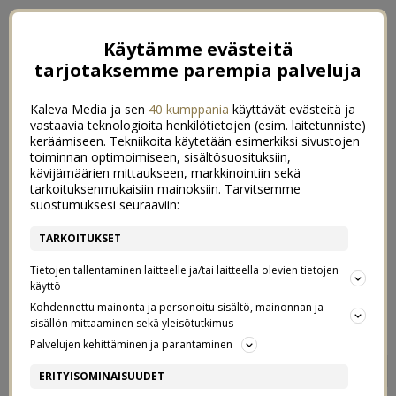
Käytämme evästeitä
tarjotaksemme parempia palveluja
Kaleva Media ja sen
40 kumppania
käyttävät evästeitä ja
vastaavia teknologioita henkilötietojen (esim. laitetunniste)
keräämiseen. Tekniikoita käytetään esimerkiksi sivustojen
toiminnan optimoimiseen, sisältösuosituksiin,
kävijämäärien mittaukseen, markkinointiin sekä
tarkoituksenmukaisiin mainoksiin. Tarvitsemme
suostumuksesi seuraaviin:
TARKOITUKSET
Tietojen tallentaminen laitteelle ja/tai laitteella olevien tietojen
käyttö
Kohdennettu mainonta ja personoitu sisältö, mainonnan ja
sisällön mittaaminen sekä yleisötutkimus
Palvelujen kehittäminen ja parantaminen
NYT EI HÖTKYILLÄ
0
ERITYISOMINAISUUDET
MINNEKÄÄN -VILLAPAITA