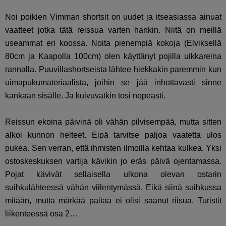
Noi poikien Vimman shortsit on uudet ja itseasiassa ainuat
vaatteet jotka tätä reissua varten hankin. Niitä on meillä
useammat eri koossa. Noita pienempiä kokoja (Elviksellä
80cm ja Kaapolla 100cm) olen käyttänyt pojilla uikkareina
rannalla. Puuvillashortseista lähtee hiekkakin paremmin kun
uimapukumateriaalista, joihin se jää inhottavasti sinne
kankaan sisälle. Ja kuivuvatkin tosi nopeasti.
Reissun ekoina päivinä oli vähän pilvisempää, mutta sitten
alkoi kunnon helteet. Eipä tarvitse paljoa vaatetta ulos
pukea. Sen verran, että ihmisten ilmoilla kehtaa kulkea. Yksi
ostoskeskuksen vartija kävikin jo eräs päivä ojentamassa.
Pojat kävivät sellaisella ulkona olevan ostarin
suihkulähteessä vähän viilentymässä. Eikä siinä suihkussa
mitään, mutta märkää paitaa ei olisi saanut riisua. Turistit
liikenteessä osa 2…