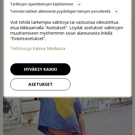
Tarkkojen sijaintitietojen käyttäminen
7/05/2015
Tunnista laitteet aktiivisesti pyydettyjen tietojen perusteella
Voit tehdä tarkempia valintoja tai vastustaa oikeutettua
etua klikkaamalla “Asetukset”. Löydät asetukset valintojen
muuttamiseen myöhemmin sivun alareunasta linkillä
“Evästeasetukset”.
Tietosuoja Kaleva Mediassa
HYVÄKSY KAIKKI
ASETUKSET