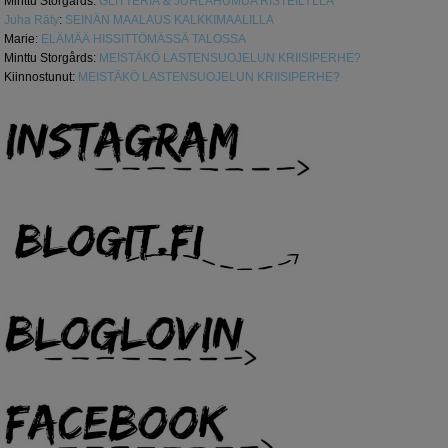
Minttu Storgårds
:
GLITTERIÄ & JUHLAHUMUA RISTEILYLLÄ
Juha Räty
:
SEINÄN MAALAUS KALKKIMAALILLA
Marie
:
ELÄMÄÄ HISSITTÖMÄSSÄ TALOSSA
Minttu Storgårds
:
MEISTÄKÖ LASTENSUOJELUN KRIISIPERHE?
Kiinnostunut
:
MEISTÄKÖ LASTENSUOJELUN KRIISIPERHE?