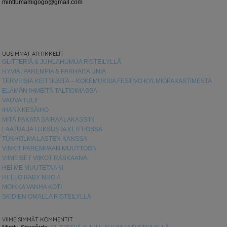
minttumamigogo@gmail.com
UUSIMMAT ARTIKKELIT
GLITTERIÄ & JUHLAHUMUA RISTEILYLLÄ
HYVIÄ, PAREMPIA & PARHAITA UNIA
TERVEISIÄ KEITTIÖSTÄ – KOKEMUKSIA FESTIVO KYLMIÖPAKASTIMESTA
ELÄMÄN IHMEITÄ TALTIOIMASSA
VAUVA TULI!
IHANA KESÄIHO
MITÄ PAKATA SAIRAALAKASSIIN
LAATUA JA LUKSUSTA KEITTIÖSSÄ
TUKHOLMA LASTEN KANSSA
VINKIT PAREMPAAN MUUTTOON
VIIMEISET VIIKOT RASKAANA
HEI ME MUUTETAAN!
HELLO BABY NRO 4
MOIKKA VANHA KOTI
SKIDIEN OMALLA RISTEILYLLÄ
VIIMEISIMMÄT KOMMENTIT