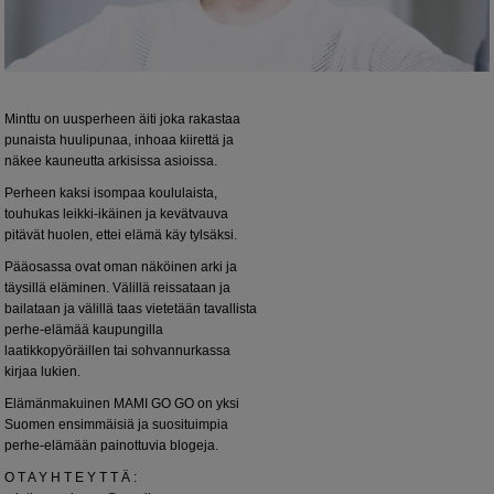
Minttu on uusperheen äiti joka rakastaa
punaista huulipunaa, inhoaa kiirettä ja
näkee kauneutta arkisissa asioissa.
Perheen kaksi isompaa koululaista,
touhukas leikki-ikäinen ja kevätvauva
pitävät huolen, ettei elämä käy tylsäksi.
Pääosassa ovat oman näköinen arki ja
täysillä eläminen. Välillä reissataan ja
bailataan ja välillä taas vietetään tavallista
perhe-elämää kaupungilla
laatikkopyöräillen tai sohvannurkassa
kirjaa lukien.
Elämänmakuinen MAMI GO GO on yksi
Suomen ensimmäisiä ja suosituimpia
perhe-elämään painottuvia blogeja.
O T A Y H T E Y T T Ä :