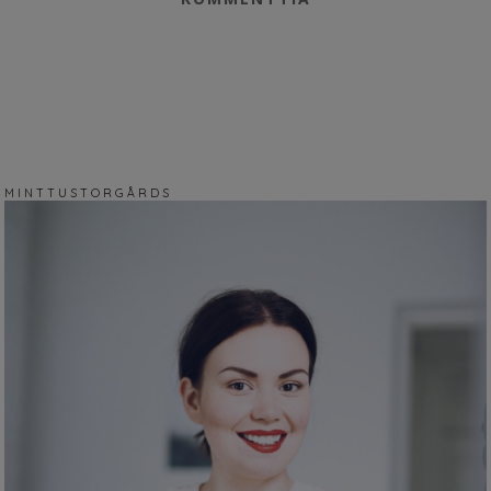
M I N T T U S T O R G Å R D S