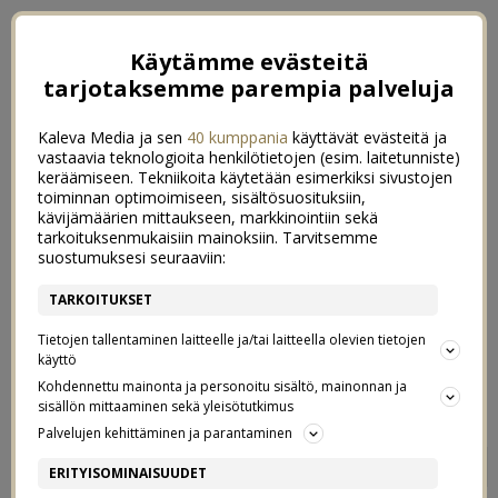
Käytämme evästeitä
tarjotaksemme parempia palveluja
Kaleva Media ja sen
40 kumppania
käyttävät evästeitä ja
vastaavia teknologioita henkilötietojen (esim. laitetunniste)
keräämiseen. Tekniikoita käytetään esimerkiksi sivustojen
toiminnan optimoimiseen, sisältösuosituksiin,
kävijämäärien mittaukseen, markkinointiin sekä
tarkoituksenmukaisiin mainoksiin. Tarvitsemme
suostumuksesi seuraaviin:
TARKOITUKSET
Tietojen tallentaminen laitteelle ja/tai laitteella olevien tietojen
käyttö
Kohdennettu mainonta ja personoitu sisältö, mainonnan ja
sisällön mittaaminen sekä yleisötutkimus
Palvelujen kehittäminen ja parantaminen
JÄTSKIT RINNUKSILLA EI
2
ERITYISOMINAISUUDET
PALJOA HAITTAA