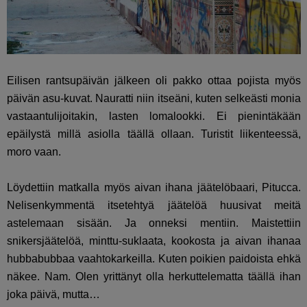
Eilisen rantsupäivän jälkeen oli pakko ottaa pojista myös
päivän asu-kuvat. Nauratti niin itseäni, kuten selkeästi monia
vastaantulijoitakin, lasten lomalookki. Ei pienintäkään
epäilystä millä asiolla täällä ollaan. Turistit liikenteessä,
moro vaan.
Löydettiin matkalla myös aivan ihana jäätelöbaari, Pitucca.
Nelisenkymmentä itsetehtyä jäätelöä huusivat meitä
astelemaan sisään. Ja onneksi mentiin. Maistettiin
snikersjäätelöä, minttu-suklaata, kookosta ja aivan ihanaa
hubbabubbaa vaahtokarkeilla. Kuten poikien paidoista ehkä
näkee. Nam. Olen yrittänyt olla herkuttelematta täällä ihan
joka päivä, mutta…