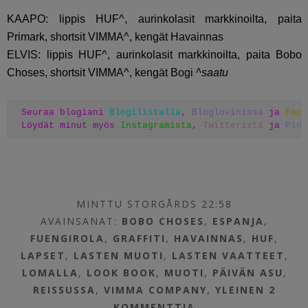
KAAPO: lippis HUF^, aurinkolasit markkinoilta, paita
Primark, shortsit VIMMA^, kengät Havainnas
ELVIS: lippis HUF^, aurinkolasit markkinoilta, paita Bobo
Choses, shortsit VIMMA^, kengät Bogi
^saatu
Seuraa blogiani 
Blogilistalla
, 
Bloglovinissa
 ja 
Face
Löydät minut myös 
Instagramista
, 
Twitteristä
 ja 
Pint
MINTTU STORGÅRDS 22:58
AVAINSANAT:
BOBO CHOSES
,
ESPANJA
,
FUENGIROLA
,
GRAFFITI
,
HAVAINNAS
,
HUF
,
LAPSET
,
LASTEN MUOTI
,
LASTEN VAATTEET
,
LOMALLA
,
LOOK BOOK
,
MUOTI
,
PÄIVÄN ASU
,
REISSUSSA
,
VIMMA COMPANY
,
YLEINEN
2
KOMMENTTIA