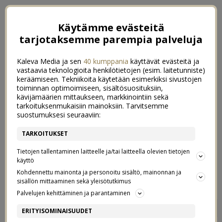
Käytämme evästeitä
tarjotaksemme parempia palveluja
Kaleva Media ja sen
40 kumppania
käyttävät evästeitä ja
vastaavia teknologioita henkilötietojen (esim. laitetunniste)
keräämiseen. Tekniikoita käytetään esimerkiksi sivustojen
toiminnan optimoimiseen, sisältösuosituksiin,
kävijämäärien mittaukseen, markkinointiin sekä
tarkoituksenmukaisiin mainoksiin. Tarvitsemme
suostumuksesi seuraaviin:
TARKOITUKSET
Tietojen tallentaminen laitteelle ja/tai laitteella olevien tietojen
käyttö
Kohdennettu mainonta ja personoitu sisältö, mainonnan ja
sisällön mittaaminen sekä yleisötutkimus
Palvelujen kehittäminen ja parantaminen
KERRAN KESÄLLÄ
1
ERITYISOMINAISUUDET
25/06/2020