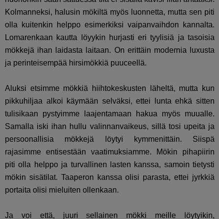
Kolmanneksi, halusin mökiltä myös luonnetta, mutta sen piti
olla kuitenkin helppo esimerkiksi vaipanvaihdon kannalta.
Lomarenkaan kautta löyykin hurjasti eri tyylisiä ja tasoisia
mökkejä ihan laidasta laitaan. On erittäin modernia luxusta
ja perinteisempää hirsimökkiä puuceellä.
Aluksi etsimme mökkiä hiihtokeskusten läheltä, mutta kun
pikkuhiljaa alkoi käymään selväksi, ettei lunta ehkä sitten
tulisikaan pystyimme laajentamaan hakua myös muualle.
Samalla iski ihan hullu valinnanvaikeus, sillä tosi upeita ja
persoonallisia mökkejä löytyi kymmenittäin. Siispä
rajasimme entisestään vaatimuksiamme. Mökin pihapiirin
piti olla helppo ja turvallinen lasten kanssa, samoin tietysti
mökin sisätilat. Taaperon kanssa olisi parasta, ettei jyrkkiä
portaita olisi mieluiten ollenkaan.
Ja voi että, juuri sellainen mökki meille löytyikin,