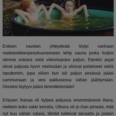
Entisen navetan yhteydestä löytyi vanhaan
maitotonkkienpesuhuoneeseen tehty sauna jonka lisäksi
otimme extrana vielä viikonlopuksi paljun. Etenkin pojat
olivat paljusta hyvin mielissään ja olisivat polskineet siellä
loputtomiin, jopa silloin kun tuli paljun pesässä pääsi
sammumaan ja vesi pakkasessa vähän jäähtymään.
Onneksi löylyyn pääsi lämmittelemään!
Eritysen ihanaa oli kylpeä paljussa ensimmäisenä iltana,
melkein koko sakki kerralla. Ulkona oli jo ihan pimeää, mitä
nyt kuu vähän valaisi, tähdet tuikkivat taivaalla ja jostain