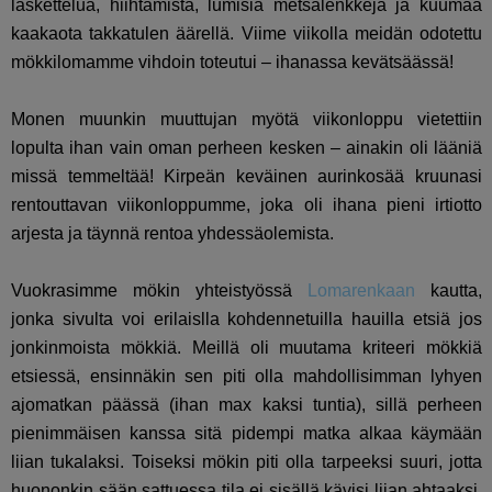
laskettelua, hiihtämistä, lumisia metsälenkkejä ja kuumaa
kaakaota takkatulen äärellä. Viime viikolla meidän odotettu
mökkilomamme vihdoin toteutui – ihanassa kevätsäässä!
Monen muunkin muuttujan myötä viikonloppu vietettiin
lopulta ihan vain oman perheen kesken – ainakin oli lääniä
missä temmeltää! Kirpeän keväinen aurinkosää kruunasi
rentouttavan viikonloppumme, joka oli ihana pieni irtiotto
arjesta ja täynnä rentoa yhdessäolemista.
Vuokrasimme mökin yhteistyössä
Lomarenkaan
kautta,
jonka sivulta voi erilaislla kohdennetuilla hauilla etsiä jos
jonkinmoista mökkiä. Meillä oli muutama kriteeri mökkiä
etsiessä, ensinnäkin sen piti olla mahdollisimman lyhyen
ajomatkan päässä (ihan max kaksi tuntia), sillä perheen
pienimmäisen kanssa sitä pidempi matka alkaa käymään
liian tukalaksi. Toiseksi mökin piti olla tarpeeksi suuri, jotta
huononkin sään sattuessa tila ei sisällä kävisi liian ahtaaksi.