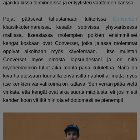
ajan kaikissa toiminnoissa ja erityylisten vaatteiden kanssa.
Pojat pääsevät tallustamaan tuliterissä
Conversen
klassikkotennareissa, kesään sopivissa lyhytvartisessa
mallissa. Itseasiassa molempien poikien ensimmäiset
kengät koskaan ovat Converset, jotka jalassa molemmat
oppivat aikoinaan myös kävelemään. Itse muistan
Converset myös omasta lapsuudestani ja on niitä
myöhemminkin tullut aika monta paria kulutettua. Näitä on
kiva halutessaan tuunailla erivärisillä nauhoilla, mutta myös
itse kenkien värivalikoima on kattava. Sen verran pitää vielä
vinkata, että kengät ovat aika suurta mitoitusta, eli jos mietit
kahden koon väliltä niin ota ehdottomasti se pienempi!