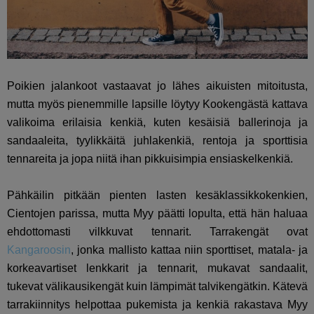
Poikien jalankoot vastaavat jo lähes aikuisten mitoitusta,
mutta myös pienemmille lapsille löytyy Kookengästä kattava
valikoima erilaisia kenkiä, kuten kesäisiä ballerinoja ja
sandaaleita, tyylikkäitä juhlakenkiä, rentoja ja sporttisia
tennareita ja jopa niitä ihan pikkuisimpia ensiaskelkenkiä.
Pähkäilin pitkään pienten lasten kesäklassikkokenkien,
Cientojen parissa, mutta Myy päätti lopulta, että hän haluaa
ehdottomasti vilkkuvat tennarit. Tarrakengät ovat
Kangaroosin
, jonka mallisto kattaa niin sporttiset, matala- ja
korkeavartiset lenkkarit ja tennarit, mukavat sandaalit,
tukevat välikausikengät kuin lämpimät talvikengätkin. Kätevä
tarrakiinnitys helpottaa pukemista ja kenkiä rakastava Myy