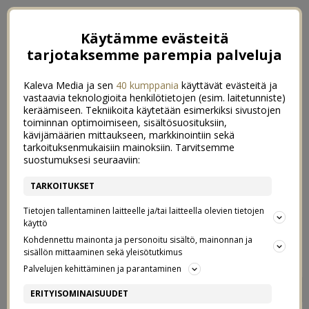
Käytämme evästeitä
tarjotaksemme parempia palveluja
Kaleva Media ja sen
40 kumppania
käyttävät evästeitä ja
vastaavia teknologioita henkilötietojen (esim. laitetunniste)
keräämiseen. Tekniikoita käytetään esimerkiksi sivustojen
toiminnan optimoimiseen, sisältösuosituksiin,
kävijämäärien mittaukseen, markkinointiin sekä
tarkoituksenmukaisiin mainoksiin. Tarvitsemme
suostumuksesi seuraaviin:
TARKOITUKSET
Tietojen tallentaminen laitteelle ja/tai laitteella olevien tietojen
käyttö
Kohdennettu mainonta ja personoitu sisältö, mainonnan ja
sisällön mittaaminen sekä yleisötutkimus
Palvelujen kehittäminen ja parantaminen
KESÄN RIENTOIHIN UUSISSA
6
ERITYISOMINAISUUDET
KENGISSÄ