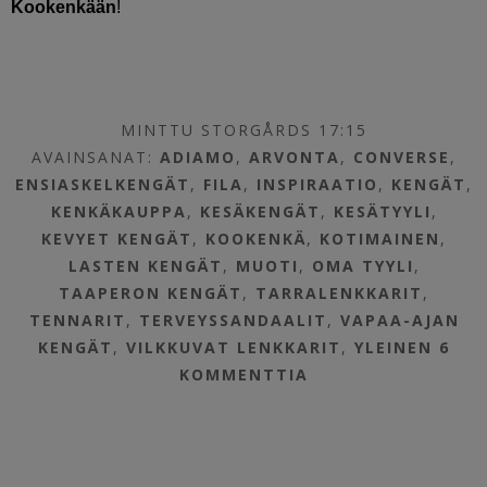
Kookenkään
!
MINTTU STORGÅRDS 17:15
AVAINSANAT:
ADIAMO
,
ARVONTA
,
CONVERSE
,
ENSIASKELKENGÄT
,
FILA
,
INSPIRAATIO
,
KENGÄT
,
KENKÄKAUPPA
,
KESÄKENGÄT
,
KESÄTYYLI
,
KEVYET KENGÄT
,
KOOKENKÄ
,
KOTIMAINEN
,
LASTEN KENGÄT
,
MUOTI
,
OMA TYYLI
,
TAAPERON KENGÄT
,
TARRALENKKARIT
,
TENNARIT
,
TERVEYSSANDAALIT
,
VAPAA-AJAN
KENGÄT
,
VILKKUVAT LENKKARIT
,
YLEINEN
6
KOMMENTTIA