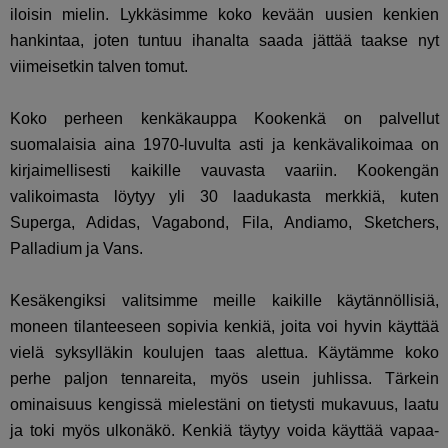
iloisin mielin. Lykkäsimme koko kevään uusien kenkien
hankintaa, joten tuntuu ihanalta saada jättää taakse nyt
viimeisetkin talven tomut.
Koko perheen kenkäkauppa Kookenkä on palvellut
suomalaisia aina 1970-luvulta asti ja kenkävalikoimaa on
kirjaimellisesti kaikille vauvasta vaariin. Kookengän
valikoimasta löytyy yli 30 laadukasta merkkiä, kuten
Superga, Adidas, Vagabond, Fila, Andiamo, Sketchers,
Palladium ja Vans.
Kesäkengiksi valitsimme meille kaikille käytännöllisiä,
moneen tilanteeseen sopivia kenkiä, joita voi hyvin käyttää
vielä syksylläkin koulujen taas alettua. Käytämme koko
perhe paljon tennareita, myös usein juhlissa. Tärkein
ominaisuus kengissä mielestäni on tietysti mukavuus, laatu
ja toki myös ulkonäkö. Kenkiä täytyy voida käyttää vapaa-