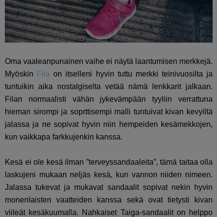
Oma vaaleanpunainen vaihe ei näytä laantumisen merkkejä.
Myöskin
Fila
on itselleni hyvin tuttu merkki teinivuosilta ja
tuntuikin aika nostalgiselta vetää nämä lenkkarit jalkaan.
Filan normaalisti vähän jykevämpään tyyliin verrattuna
hieman sirompi ja soprttisempi malli tuntuivat kivan kevyiltä
jalassa ja ne sopivat hyvin niin hempeiden kesämekkojen,
kun vaikkapa farkkujenkin kanssa.
Kesä ei ole kesä ilman ”terveyssandaaleita”, tämä taitaa olla
laskujeni mukaan neljäs kesä, kun vannon niiden nimeen.
Jalassa tukevat ja mukavat sandaalit sopivat nekin hyvin
monenlaisten vaatteiden kanssa sekä ovat tietysti kivan
viileät kesäkuumalla. Nahkaiset Taiga-sandaalit on helppo