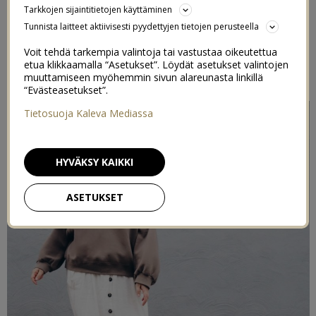
Tarkkojen sijaintitietojen käyttäminen
2/06/2020
Tunnista laitteet aktiivisesti pyydettyjen tietojen perusteella
Voit tehdä tarkempia valintoja tai vastustaa oikeutettua
Postaus on toteutettu kaupallisessa yhteistyössä
Kookenkä
etua klikkaamalla “Asetukset”. Löydät asetukset valintojen
& Indieplace kanssa
muuttamiseen myöhemmin sivun alareunasta linkillä
“Evästeasetukset”.
Tietosuoja Kaleva Mediassa
HYVÄKSY KAIKKI
ASETUKSET