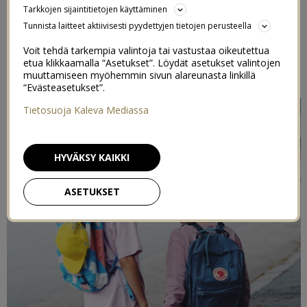
Tarkkojen sijaintitietojen käyttäminen
2/08/2021
Tunnista laitteet aktiivisesti pyydettyjen tietojen perusteella
Voit tehdä tarkempia valintoja tai vastustaa oikeutettua
Postaus on toteutettu kaupallisessa yhteistyössä
If
etua klikkaamalla “Asetukset”. Löydät asetukset valintojen
Vakuutus
kanssa.
muuttamiseen myöhemmin sivun alareunasta linkillä
“Evästeasetukset”.
Tietosuoja Kaleva Mediassa
HYVÄKSY KAIKKI
ASETUKSET