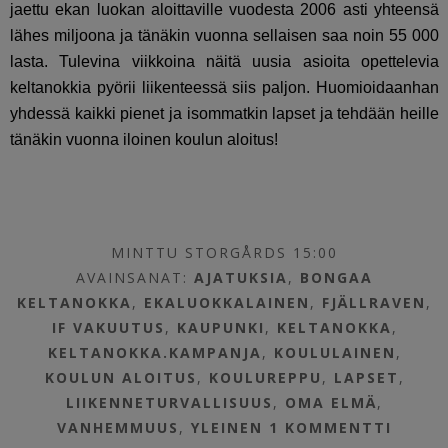
jaettu ekan luokan aloittaville vuodesta 2006 asti yhteensä
lähes miljoona ja tänäkin vuonna sellaisen saa noin 55 000
lasta. Tulevina viikkoina näitä uusia asioita opettelevia
keltanokkia pyörii liikenteessä siis paljon. Huomioidaanhan
yhdessä kaikki pienet ja isommatkin lapset ja tehdään heille
tänäkin vuonna iloinen koulun aloitus!
MINTTU STORGÅRDS 15:00
AVAINSANAT:
AJATUKSIA
,
BONGAA
KELTANOKKA
,
EKALUOKKALAINEN
,
FJÄLLRAVEN
,
IF VAKUUTUS
,
KAUPUNKI
,
KELTANOKKA
,
KELTANOKKA.KAMPANJA
,
KOULULAINEN
,
KOULUN ALOITUS
,
KOULUREPPU
,
LAPSET
,
LIIKENNETURVALLISUUS
,
OMA ELMÄ
,
VANHEMMUUS
,
YLEINEN
1 KOMMENTTI