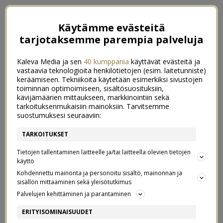
Käytämme evästeitä
tarjotaksemme parempia palveluja
Kaleva Media ja sen
40 kumppania
käyttävät evästeitä ja
vastaavia teknologioita henkilötietojen (esim. laitetunniste)
keräämiseen. Tekniikoita käytetään esimerkiksi sivustojen
toiminnan optimoimiseen, sisältösuosituksiin,
kävijämäärien mittaukseen, markkinointiin sekä
tarkoituksenmukaisiin mainoksiin. Tarvitsemme
suostumuksesi seuraaviin:
TARKOITUKSET
Tietojen tallentaminen laitteelle ja/tai laitteella olevien tietojen
käyttö
Kohdennettu mainonta ja personoitu sisältö, mainonnan ja
sisällön mittaaminen sekä yleisötutkimus
Palvelujen kehittäminen ja parantaminen
KELTANOKKIA (PIAN TAAS)
1
ERITYISOMINAISUUDET
LIIKENTEESSÄ