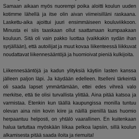
Samaan aikaan myös nuorempi poika aloitti koulun uuden
kotimme lähellä ja itse olin aivan viimeisilläni raskaana.
Laskettu-aika ajoittui juuri ensimmäiseen kouluviikkoon.
Minusta ei siis taaskaan ollut saattamaan kumpaakaan
kouluun. Sitä oli vain pakko luottaa (vaikkakin sydän ihan
syrjällään), että autoilijat ja muut kovaa liikenteessä liikkuvat
noudattavat liikennesääntöjä ja huomioivat pieniä kulkijoita.
Liikennesääntöjä ja kadun ylityksiä käytiin lasten kanssa
jälleen paljon läpi. Ja käydään edelleen. Itselleni tärkeintä
oli saada lapset ymmärtämään, ettei edes vihreä valo
merkitse, että tie olisi turvallista ylittää. Aina pitää katsoa ja
varmistaa. Etenkin kun täällä kaupungissa monilla tuntuu
olevan aina niin kovin kiire ja näillä pienillä taas huomio
herpaantuu helposti, on yhtälö vaarallinen. En kuitenkaan
halua tartuttaa myöskään liikaa pelkoa lapsiin, sillä koulun
alkamisesta pitää saada iloita ja riemuita!