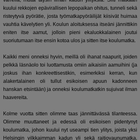
kuului rekkojen epävirallisen lepopaikan ohitus, tunneli sekä
risteytyvä pyörätie, josta työmatkapyöräilijät kiisivät huimaa
vauhtia kävelytien yli. Koulun aloituksessa itseäni jännittikin
eniten itse aamut, jolloin pieni ekaluokkalainen joutui
suoriutumaan itse ensin kotoa ulos ja sitten itse koulumatka.
Kaikki meni onneksi hyvin, meillä oli ihanat naapurit, joiden
pelkkä läsnäolo toi luottamusta omiin aikaisiin aamuihini (ja
joskus ihan konkreettisestikin, esimerkiksi kerran, kun
alakertalainen oli tullut esikoisen apuun kadonneen
hanskan etsintään) ja onneksi koulumatkatkin sujuivat ilman
haavereita.
Kolme vuotta sitten olimme taas jännittävässä tilanteessa.
Olimme muuttaneet ja edessä oli esikoisen pidentynyt
koulumatka, johon kuului nyt useampi tien ylitys, joista yksi
Helsingin vilkkaimman kadun yli sekä raitiovaunumatka.