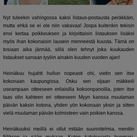
Nyt tuleekin vahingossa kaksi listaus-postausta peräkkäin,
mutta ehkä se ei ole niin vakavaa! Jospa kuitenkin tekisin
ensi kertaa poikkeuksen ja kirjoittaisin listauksen lisäksi
myös ihan kokonaisin lausein menneestä kuusta. Tämä on
tosiaan aika jännää, sillä olen tehnyt joka kuukauden
listaukset samaan tyyliin ainakin kuuden vuoden ajan!
Heinäkuu hujahti hullun nopeasti ohi, vietin sen itse
kokonaan kaupungissa. Osku sen sijaan mäkkeili
useampaan otteeseen erilaisilla kokoonpanoilla, joten itse
taas olin kahteen eri otteeseen Myyn kanssa muutaman
päivän kaksin kotona, yhden yön kokonaan yksin ja sitten
vielä muutaman päivän kolmisteen vain poikien kanssa.
Heinäkuuksi meillä ei ollut mitään suunnitelmia, mentiin
fiiliksen ja sään mukaan. Kuten katukuvasta huomasi,