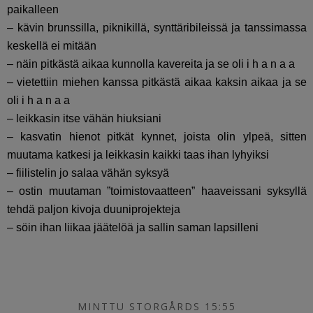
paikalleen
– kävin brunssilla, piknikillä, synttäribileissä ja tanssimassa
keskellä ei mitään
– näin pitkästä aikaa kunnolla kavereita ja se oli i h a n a a
– vietettiin miehen kanssa pitkästä aikaa kaksin aikaa ja se
oli i h a n a a
– leikkasin itse vähän hiuksiani
– kasvatin hienot pitkät kynnet, joista olin ylpeä, sitten
muutama katkesi ja leikkasin kaikki taas ihan lyhyiksi
– fiilistelin jo salaa vähän syksyä
– ostin muutaman ”toimistovaatteen” haaveissani syksyllä
tehdä paljon kivoja duuniprojekteja
– söin ihan liikaa jäätelöä ja sallin saman lapsilleni
MINTTU STORGÅRDS 15:55