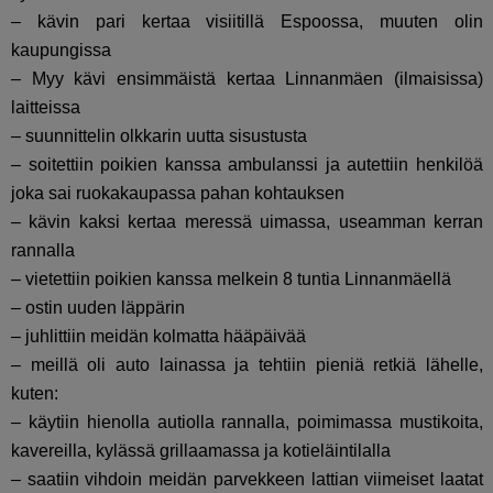
– kävin pari kertaa visiitillä Espoossa, muuten olin
kaupungissa
– Myy kävi ensimmäistä kertaa Linnanmäen (ilmaisissa)
laitteissa
– suunnittelin olkkarin uutta sisustusta
– soitettiin poikien kanssa ambulanssi ja autettiin henkilöä
joka sai ruokakaupassa pahan kohtauksen
– kävin kaksi kertaa meressä uimassa, useamman kerran
rannalla
– vietettiin poikien kanssa melkein 8 tuntia Linnanmäellä
– ostin uuden läppärin
– juhlittiin meidän kolmatta hääpäivää
– meillä oli auto lainassa ja tehtiin pieniä retkiä lähelle,
kuten:
– käytiin hienolla autiolla rannalla, poimimassa mustikoita,
kavereilla, kylässä grillaamassa ja kotieläintilalla
– saatiin vihdoin meidän parvekkeen lattian viimeiset laatat