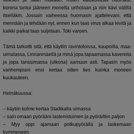
korona tuntui jääneen monelta unholaan ja niin kävi välillä
itselläkin. Jossain vaiheessa huomasin ajattelevani, että
mennään ja tehdään nyt, ennen kun taas virus alkaa levitä ja
kaikki paikat taas suljetaan. Toki varoen.
Tämä tarkoitti sitä, että käytiin ravintoloissa, kaupoilla, maa-
uimalassa, Linnanmäellä ja minä jopa tapaamassa kavereita
ja jopa tanssimassa (ulkona) aamuun asti. Tapasin myös
vanhempiani ensi kertaa sitten ties kuinka moneen
kuukauteen.
Heinäkuussa:
– käytiin kolme kertaa Stadikalla uimassa
– sain omaan pyörääni lastenistuimen ja pyöräiltiin paljon
– Myy oppi ajamaan potkupyörällä ja laskemaan
kymmeneen