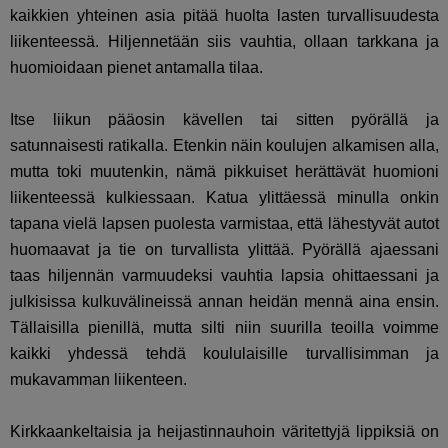
kaikkien yhteinen asia pitää huolta lasten turvallisuudesta
liikenteessä. Hiljennetään siis vauhtia, ollaan tarkkana ja
huomioidaan pienet antamalla tilaa.
Itse liikun pääosin kävellen tai sitten pyörällä ja
satunnaisesti ratikalla. Etenkin näin koulujen alkamisen alla,
mutta toki muutenkin, nämä pikkuiset herättävät huomioni
liikenteessä kulkiessaan. Katua ylittäessä minulla onkin
tapana vielä lapsen puolesta varmistaa, että lähestyvät autot
huomaavat ja tie on turvallista ylittää. Pyörällä ajaessani
taas hiljennän varmuudeksi vauhtia lapsia ohittaessani ja
julkisissa kulkuvälineissä annan heidän mennä aina ensin.
Tällaisilla pienillä, mutta silti niin suurilla teoilla voimme
kaikki yhdessä tehdä koululaisille turvallisimman ja
mukavamman liikenteen.
Kirkkaankeltaisia ja heijastinnauhoin väritettyjä lippiksiä on