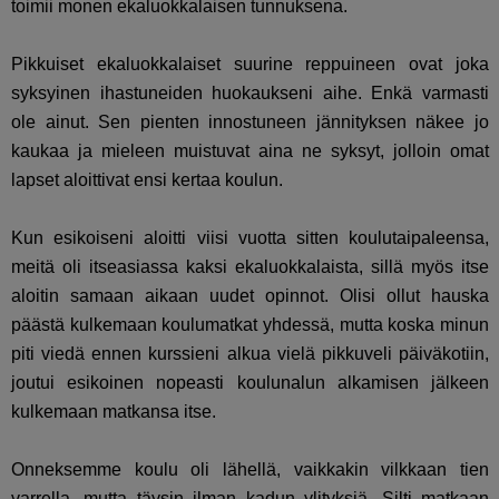
toimii monen ekaluokkalaisen tunnuksena.
Pikkuiset ekaluokkalaiset suurine reppuineen ovat joka
syksyinen ihastuneiden huokaukseni aihe. Enkä varmasti
ole ainut. Sen pienten innostuneen jännityksen näkee jo
kaukaa ja mieleen muistuvat aina ne syksyt, jolloin omat
lapset aloittivat ensi kertaa koulun.
Kun esikoiseni aloitti viisi vuotta sitten koulutaipaleensa,
meitä oli itseasiassa kaksi ekaluokkalaista, sillä myös itse
aloitin samaan aikaan uudet opinnot. Olisi ollut hauska
päästä kulkemaan koulumatkat yhdessä, mutta koska minun
piti viedä ennen kurssieni alkua vielä pikkuveli päiväkotiin,
joutui esikoinen nopeasti koulunalun alkamisen jälkeen
kulkemaan matkansa itse.
Onneksemme koulu oli lähellä, vaikkakin vilkkaan tien
varrella, mutta täysin ilman kadun ylityksiä. Silti matkaan