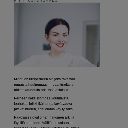
M I N T T U S T O R G Å R D S
Minttu on uusperheen äiti joka rakastaa
punaista huulipunaa, inhoaa kiirettä ja
näkee kauneutta arkisissa asioissa.
Perheen kaksi isompaa koululaista,
touhukas leikki-ikäinen ja kevätvauva
pitävät huolen, ettei elämä käy tylsäksi.
Pääosassa ovat oman näköinen arki ja
täysillä eläminen. Välillä reissataan ja