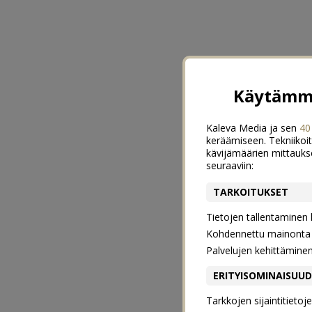
Käytämme
Kaleva Media ja sen
40
keräämiseen. Tekniikoit
kävijämäärien mittauks
seuraaviin:
TARKOITUKSET
Tietojen tallentaminen la
Kohdennettu mainonta j
Palvelujen kehittämine
ERITYISOMINAISUU
Tarkkojen sijaintitieto