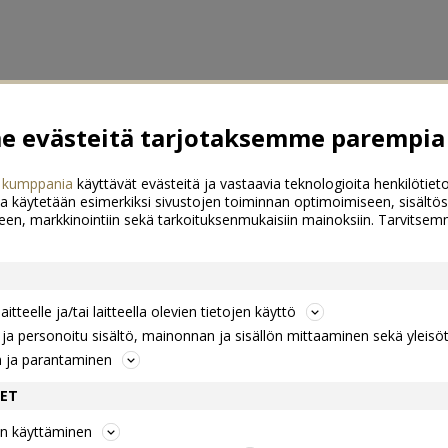
 evästeitä tarjotaksemme parempia 
 kumppania
käyttävät evästeitä ja vastaavia teknologioita henkilötieto
a käytetään esimerkiksi sivustojen toiminnan optimoimiseen, sisältös
een, markkinointiin sekä tarkoituksenmukaisiin mainoksiin. Tarvits
itteelle ja/tai laitteella olevien tietojen käyttö
a personoitu sisältö, mainonnan ja sisällön mittaaminen sekä yleisö
n ja parantaminen
DET
jen käyttäminen