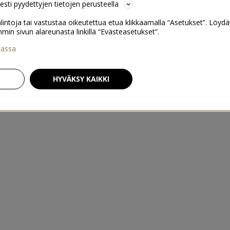
sesti pyydettyjen tietojen perusteella
lintoja tai vastustaa oikeutettua etua klikkaamalla “Asetukset”. Löydä
 sivun alareunasta linkillä “Evästeasetukset”.
iassa
HYVÄKSY KAIKKI