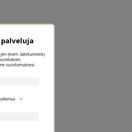
palveluja
jen (esim. laitetunniste)
uosituksiin,
emme suostumuksesi
tutkimus