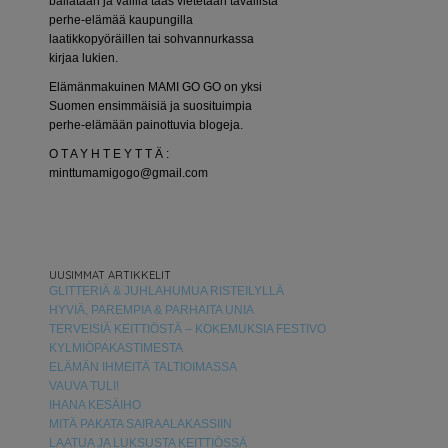
bailataan ja välillä taas vietetään tavallista
perhe-elämää kaupungilla
laatikkopyöräillen tai sohvannurkassa
kirjaa lukien.
Elämänmakuinen MAMI GO GO on yksi
Suomen ensimmäisiä ja suosituimpia
perhe-elämään painottuvia blogeja.
O T A Y H T E Y T T Ä :
minttumamigogo@gmail.com
UUSIMMAT ARTIKKELIT
GLITTERIÄ & JUHLAHUMUA RISTEILYLLÄ
HYVIÄ, PAREMPIA & PARHAITA UNIA
TERVEISIÄ KEITTIÖSTÄ – KOKEMUKSIA FESTIVO
KYLMIÖPAKASTIMESTA
ELÄMÄN IHMEITÄ TALTIOIMASSA
VAUVA TULI!
IHANA KESÄIHO
MITÄ PAKATA SAIRAALAKASSIIN
LAATUA JA LUKSUSTA KEITTIÖSSÄ