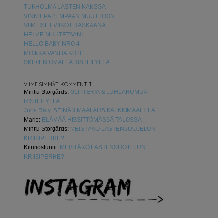
TUKHOLMA LASTEN KANSSA
VINKIT PAREMPAAN MUUTTOON
VIIMEISET VIIKOT RASKAANA
HEI ME MUUTETAAN!
HELLO BABY NRO 4
MOIKKA VANHA KOTI
SKIDIEN OMALLA RISTEILYLLÄ
VIIMEISIMMÄT KOMMENTIT
Minttu Storgårds
:
GLITTERIÄ & JUHLAHUMUA
RISTEILYLLÄ
Juha Räty
:
SEINÄN MAALAUS KALKKIMAALILLA
Marie
:
ELÄMÄÄ HISSITTÖMÄSSÄ TALOSSA
Minttu Storgårds
:
MEISTÄKÖ LASTENSUOJELUN
KRIISIPERHE?
Kiinnostunut
:
MEISTÄKÖ LASTENSUOJELUN
KRIISIPERHE?