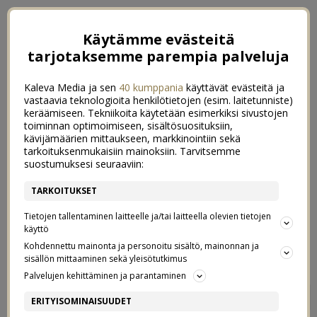
Käytämme evästeitä
tarjotaksemme parempia palveluja
Kaleva Media ja sen
40 kumppania
käyttävät evästeitä ja
vastaavia teknologioita henkilötietojen (esim. laitetunniste)
keräämiseen. Tekniikoita käytetään esimerkiksi sivustojen
toiminnan optimoimiseen, sisältösuosituksiin,
kävijämäärien mittaukseen, markkinointiin sekä
tarkoituksenmukaisiin mainoksiin. Tarvitsemme
suostumuksesi seuraaviin:
TARKOITUKSET
Tietojen tallentaminen laitteelle ja/tai laitteella olevien tietojen
käyttö
Kohdennettu mainonta ja personoitu sisältö, mainonnan ja
sisällön mittaaminen sekä yleisötutkimus
Palvelujen kehittäminen ja parantaminen
VALMIINA AKTIIVISEEN
37
ERITYISOMINAISUUDET
VÄLIKAUTEEN