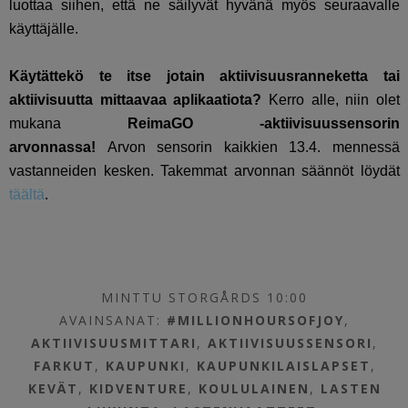
luottaa siihen, että ne säilyvät hyvänä myös seuraavalle
käyttäjälle.
Käytättekö te itse jotain aktiivisuusranneketta tai
aktiivisuutta mittaavaa aplikaatiota?
Kerro alle, niin olet
mukana
ReimaGO -aktiivisuussensorin
arvonnassa!
Arvon sensorin kaikkien 13.4. mennessä
vastanneiden kesken. Takemmat arvonnan säännöt löydät
täältä
.
MINTTU STORGÅRDS 10:00
AVAINSANAT:
#MILLIONHOURSOFJOY
,
AKTIIVISUUSMITTARI
,
AKTIIVISUUSSENSORI
,
FARKUT
,
KAUPUNKI
,
KAUPUNKILAISLAPSET
,
KEVÄT
,
KIDVENTURE
,
KOULULAINEN
,
LASTEN