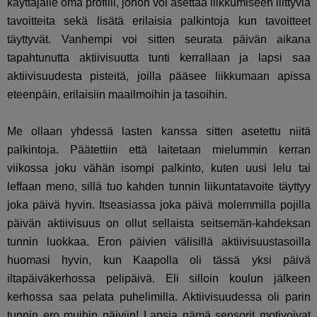
käyttäjälle oma profiili, johon voi asettaa liikkumiseen liittyviä
tavoitteita sekä lisätä erilaisia palkintoja kun tavoitteet
täyttyvät. Vanhempi voi sitten seurata päivän aikana
tapahtunutta aktiivisuutta tunti kerrallaan ja lapsi saa
aktiivisuudesta pisteitä, joilla pääsee liikkumaan apissa
eteenpäin, erilaisiin maailmoihin ja tasoihin.
Me ollaan yhdessä lasten kanssa sitten asetettu niitä
palkintoja. Päätettiin että laitetaan mielummin kerran
viikossa joku vähän isompi palkinto, kuten uusi lelu tai
leffaan meno, sillä tuo kahden tunnin liikuntatavoite täyttyy
joka päivä hyvin. Itseasiassa joka päivä molemmilla pojilla
päivän aktiivisuus on ollut sellaista seitsemän-kahdeksan
tunnin luokkaa. Eron päivien välisillä aktiivisuustasoilla
huomasi hyvin, kun Kaapolla oli tässä yksi päivä
iltapäiväkerhossa pelipäivä. Eli silloin koulun jälkeen
kerhossa saa pelata puhelimilla. Aktiivisuudessa oli parin
tunnin ero muihin päiviin! Lapsia nämä sensorit motivoivat