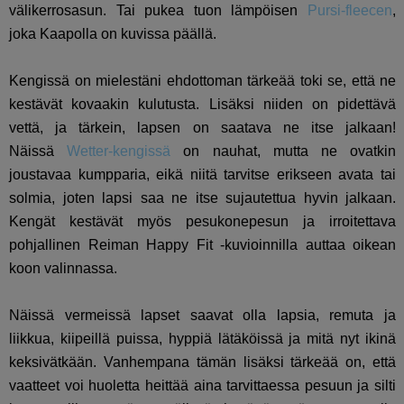
välikerrosasun. Tai pukea tuon lämpöisen
Pursi-fleecen
,
joka Kaapolla on kuvissa päällä.
Kengissä on mielestäni ehdottoman tärkeää toki se, että ne
kestävät kovaakin kulutusta. Lisäksi niiden on pidettävä
vettä, ja tärkein, lapsen on saatava ne itse jalkaan!
Näissä
Wetter-kengissä
on nauhat, mutta ne ovatkin
joustavaa kumpparia, eikä niitä tarvitse erikseen avata tai
solmia, joten lapsi saa ne itse sujautettua hyvin jalkaan.
Kengät kestävät myös pesukonepesun ja irroitettava
pohjallinen
Reiman Happy Fit -kuvioinnilla auttaa oikean
koon valinnassa.
Näissä vermeissä lapset saavat olla lapsia, remuta ja
liikkua, kiipeillä puissa, hyppiä lätäköissä ja mitä nyt ikinä
keksivätkään. Vanhempana tämän lisäksi tärkeää on, että
vaatteet voi huoletta heittää aina tarvittaessa pesuun ja silti