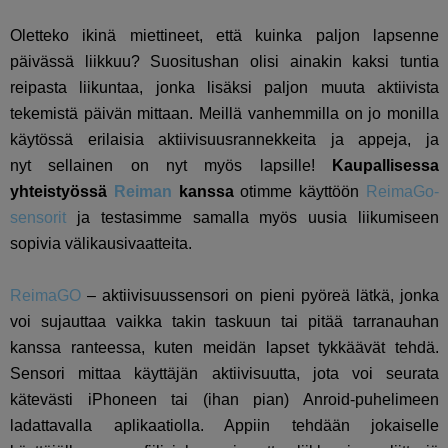
Oletteko ikinä miettineet, että kuinka paljon lapsenne
päivässä liikkuu? Suositushan olisi ainakin kaksi tuntia
reipasta liikuntaa, jonka lisäksi paljon muuta aktiivista
tekemistä päivän mittaan. Meillä vanhemmilla on jo monilla
käytössä erilaisia aktiivisuusrannekkeita ja appeja, ja
nyt sellainen on nyt myös lapsille!
Kaupallisessa
yhteistyössä
Reiman
kanssa
otimme käyttöön
ReimaGo-
sensorit
ja testasimme samalla myös uusia liikumiseen
sopivia välikausivaatteita.
ReimaGO
– aktiivisuussensori on pieni pyöreä lätkä, jonka
voi sujauttaa vaikka takin taskuun tai pitää tarranauhan
kanssa ranteessa, kuten meidän lapset tykkäävät tehdä.
Sensori mittaa käyttäjän aktiivisuutta, jota voi seurata
kätevästi iPhoneen tai (ihan pian) Anroid-puhelimeen
ladattavalla aplikaatiolla. Appiin tehdään jokaiselle