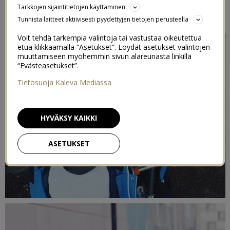
Tarkkojen sijaintitietojen käyttäminen
6/04/2017
Tunnista laitteet aktiivisesti pyydettyjen tietojen perusteella
Voit tehdä tarkempia valintoja tai vastustaa oikeutettua
etua klikkaamalla “Asetukset”. Löydät asetukset valintojen
muuttamiseen myöhemmin sivun alareunasta linkillä
“Evästeasetukset”.
Tietosuoja Kaleva Mediassa
HYVÄKSY KAIKKI
ASETUKSET