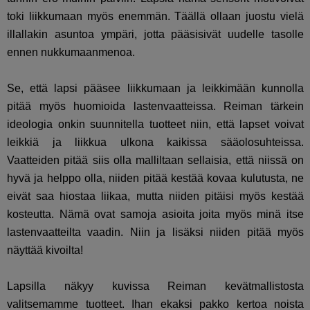
toki liikkumaan myös enemmän. Täällä ollaan juostu vielä
illallakin asuntoa ympäri, jotta pääsisivät uudelle tasolle
ennen nukkumaanmenoa.
Se, että lapsi pääsee liikkumaan ja leikkimään kunnolla
pitää myös huomioida lastenvaatteissa. Reiman tärkein
ideologia onkin suunnitella tuotteet niin, että lapset voivat
leikkiä ja liikkua ulkona kaikissa sääolosuhteissa.
Vaatteiden pitää siis olla malliltaan sellaisia, että niissä on
hyvä ja helppo olla, niiden pitää kestää kovaa kulutusta, ne
eivät saa hiostaa liikaa, mutta niiden pitäisi myös kestää
kosteutta. Nämä ovat samoja asioita joita myös minä itse
lastenvaatteilta vaadin. Niin ja lisäksi niiden pitää myös
näyttää kivoilta!
Lapsilla näkyy kuvissa Reiman kevätmallistosta
valitsemamme tuotteet. Ihan ekaksi pakko kertoa noista