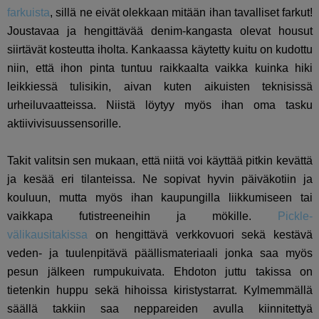
farkuista
, sillä ne eivät olekkaan mitään ihan tavalliset farkut!
J
oustavaa ja hengittävää denim-kangasta olevat housut
siirtävät kosteutta iholta. Kankaassa käytetty kuitu on kudottu
niin, että ihon pinta tuntuu raikkaalta vaikka kuinka hiki
leikkiessä tulisikin, aivan kuten aikuisten teknisissä
urheiluvaatteissa. Niistä löytyy myös ihan oma tasku
aktiivivisuussensorille.
Takit valitsin sen mukaan, että niitä voi käyttää pitkin kevättä
ja kesää eri tilanteissa. Ne sopivat hyvin päiväkotiin ja
kouluun, mutta myös ihan kaupungilla liikkumiseen tai
vaikkapa futistreeneihin ja mökille.
Pickle-
välikausitakissa
on hengittävä verkkovuori sekä kestävä
veden- ja tuulenpitävä päällismateriaali jonka saa myös
pesun jälkeen rumpukuivata. Ehdoton juttu takissa on
tietenkin huppu sekä hihoissa kiristystarrat. Kylmemmällä
säällä takkiin saa neppareiden avulla kiinnitettyä