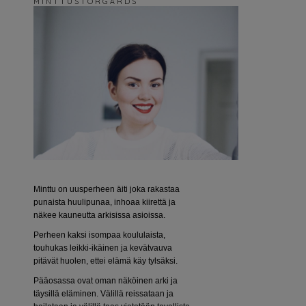
M I N T T U S T O R G Å R D S
Minttu on uusperheen äiti joka rakastaa
punaista huulipunaa, inhoaa kiirettä ja
näkee kauneutta arkisissa asioissa.
Perheen kaksi isompaa koululaista,
touhukas leikki-ikäinen ja kevätvauva
pitävät huolen, ettei elämä käy tylsäksi.
Pääosassa ovat oman näköinen arki ja
täysillä eläminen. Välillä reissataan ja