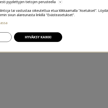
sesti pyydettyjen tietojen perusteella
lintoja tai vastustaa oikeutettua etua klikkaamalla “Asetukset”. Löydä
 sivun alareunasta linkillä “Evästeasetukset”.
iassa
HYVÄKSY KAIKKI