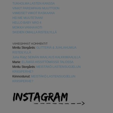
TUKHOLMA LASTEN KANSSA
VINKIT PAREMPAAN MUUTTOON
VIIMEISET VIIKOT RASKAANA
HEI ME MUUTETAAN!
HELLO BABY NRO 4
MOIKKA VANHA KOTI
SKIDIEN OMALLA RISTEILYLLÄ
VIIMEISIMMÄT KOMMENTIT
Minttu Storgårds
:
GLITTERIÄ & JUHLAHUMUA
RISTEILYLLÄ
Juha Räty
:
SEINÄN MAALAUS KALKKIMAALILLA
Marie
:
ELÄMÄÄ HISSITTÖMÄSSÄ TALOSSA
Minttu Storgårds
:
MEISTÄKÖ LASTENSUOJELUN
KRIISIPERHE?
Kiinnostunut
:
MEISTÄKÖ LASTENSUOJELUN
KRIISIPERHE?