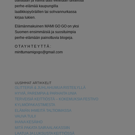
bailataan ja välillä taas vietetään tavallista
perhe-elämää kaupungilla
laatikkopyöräillen tai sohvannurkassa
kirjaa lukien.
Elämänmakuinen MAMI GO GO on yksi
Suomen ensimmäisiä ja suosituimpia
perhe-elämään painottuvia blogeja.
O T A Y H T E Y T T Ä :
minttumamigogo@gmail.com
UUSIMMAT ARTIKKELIT
GLITTERIÄ & JUHLAHUMUA RISTEILYLLÄ
HYVIÄ, PAREMPIA & PARHAITA UNIA
TERVEISIÄ KEITTIÖSTÄ – KOKEMUKSIA FESTIVO
KYLMIÖPAKASTIMESTA
ELÄMÄN IHMEITÄ TALTIOIMASSA
VAUVA TULI!
IHANA KESÄIHO
MITÄ PAKATA SAIRAALAKASSIIN
LAATUA JA LUKSUSTA KEITTIÖSSÄ