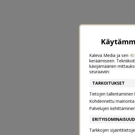
Käytämme
Kaleva Media ja sen
40
keräämiseen. Tekniikoit
kävijämäärien mittauks
seuraaviin:
TARKOITUKSET
Tietojen tallentaminen la
Kohdennettu mainonta j
Palvelujen kehittämine
ERITYISOMINAISUU
Tarkkojen sijaintitieto