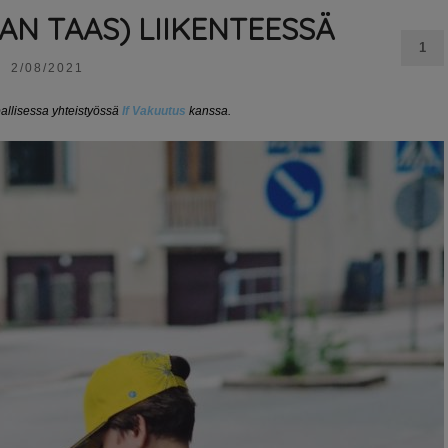
AN TAAS) LIIKENTEESSÄ
1
2/08/2021
pallisessa yhteistyössä
If Vakuutus
kanssa.