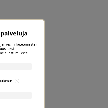
palveluja
jen (esim. laitetunniste)
uosituksiin,
emme suostumuksesi
tutkimus