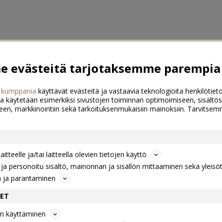
 evästeitä tarjotaksemme parempia 
 kumppania
käyttävät evästeitä ja vastaavia teknologioita henkilötieto
a käytetään esimerkiksi sivustojen toiminnan optimoimiseen, sisältös
een, markkinointiin sekä tarkoituksenmukaisiin mainoksiin. Tarvits
itteelle ja/tai laitteella olevien tietojen käyttö
a personoitu sisältö, mainonnan ja sisällön mittaaminen sekä yleisö
n ja parantaminen
DET
jen käyttäminen