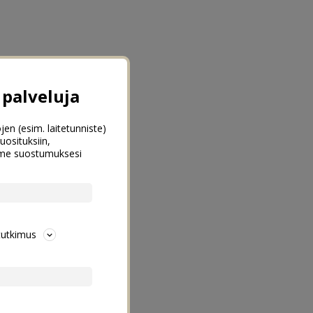
palveluja
jen (esim. laitetunniste)
uosituksiin,
emme suostumuksesi
tutkimus