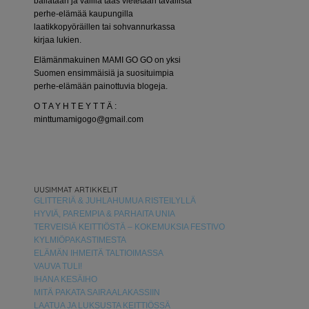
bailataan ja välillä taas vietetään tavallista
perhe-elämää kaupungilla
laatikkopyöräillen tai sohvannurkassa
kirjaa lukien.
Elämänmakuinen MAMI GO GO on yksi
Suomen ensimmäisiä ja suosituimpia
perhe-elämään painottuvia blogeja.
O T A Y H T E Y T T Ä :
minttumamigogo@gmail.com
UUSIMMAT ARTIKKELIT
GLITTERIÄ & JUHLAHUMUA RISTEILYLLÄ
HYVIÄ, PAREMPIA & PARHAITA UNIA
TERVEISIÄ KEITTIÖSTÄ – KOKEMUKSIA FESTIVO
KYLMIÖPAKASTIMESTA
ELÄMÄN IHMEITÄ TALTIOIMASSA
VAUVA TULI!
IHANA KESÄIHO
MITÄ PAKATA SAIRAALAKASSIIN
LAATUA JA LUKSUSTA KEITTIÖSSÄ