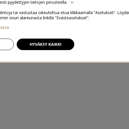
sesti pyydettyjen tietojen perusteella
lintoja tai vastustaa oikeutettua etua klikkaamalla “Asetukset”. Löydä
 sivun alareunasta linkillä “Evästeasetukset”.
iassa
HYVÄKSY KAIKKI