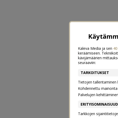
Käytämme
Kaleva Media ja sen
40
keräämiseen. Tekniikoit
kävijämäärien mittauks
seuraaviin:
TARKOITUKSET
Tietojen tallentaminen la
Kohdennettu mainonta j
Palvelujen kehittämine
ERITYISOMINAISUU
Tarkkojen sijaintitieto