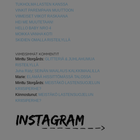
TUKHOLMA LASTEN KANSSA
VINKIT PAREMPAAN MUUTTOON
VIIMEISET VIIKOT RASKAANA
HEI ME MUUTETAAN!
HELLO BABY NRO 4
MOIKKA VANHA KOTI
SKIDIEN OMALLA RISTEILYLLÄ
VIIMEISIMMÄT KOMMENTIT
Minttu Storgårds
:
GLITTERIÄ & JUHLAHUMUA
RISTEILYLLÄ
Juha Räty
:
SEINÄN MAALAUS KALKKIMAALILLA
Marie
:
ELÄMÄÄ HISSITTÖMÄSSÄ TALOSSA
Minttu Storgårds
:
MEISTÄKÖ LASTENSUOJELUN
KRIISIPERHE?
Kiinnostunut
:
MEISTÄKÖ LASTENSUOJELUN
KRIISIPERHE?