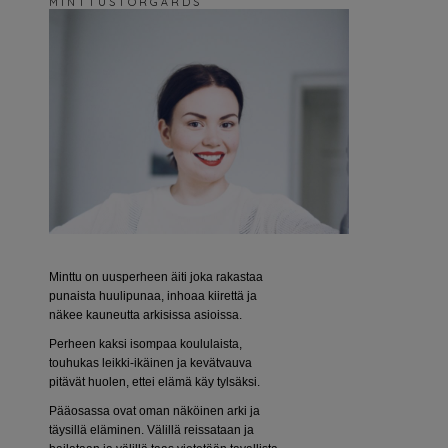
M I N T T U S T O R G Å R D S
Minttu on uusperheen äiti joka rakastaa
punaista huulipunaa, inhoaa kiirettä ja
näkee kauneutta arkisissa asioissa.
Perheen kaksi isompaa koululaista,
touhukas leikki-ikäinen ja kevätvauva
pitävät huolen, ettei elämä käy tylsäksi.
Pääosassa ovat oman näköinen arki ja
täysillä eläminen. Välillä reissataan ja