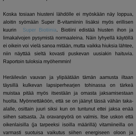
Koska tosiaan hiusteni lähdölle ei myöskään näy loppua,
aloitin syömään Super B-vitamiinin lisäksi myös erillisen
kuurin
Super Biotiinia
. Biotiini edistää hiusten ihon ja
limakalvojen pysymistä normaaleina. Näin lyhyellä käytöllä
ei oikein voi vielä sanoa mitään, mutta vaikka hiuksia lähtee,
niin näyttää sieltä kovasti puskevan uusiakin haituvia.
Raportoin tuloksia myöhemmin!
Heräilevän vauvan ja ylipäätään tämän aamusta iltaan
täysillä kulkevan lapsiperhearjen tohinassa on tärkeä
muistaa pitää myös itsestään ja omasta jaksamisestaan
huolta. Myönnettäköön, että se on jäänyt tässä vähän taka-
alalle, osittain juuri siksi kun on tuntunut ettei jaksa enää
siihen satsasta. Ja oravanpyörä on valmis. Itse uskon että
oikenlaisilla (ja tarpeeksi isoilla määrillä) vitamiineilla on
varmasti suotuisa vaikutus siihen energiseen oloon ja