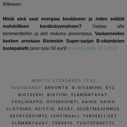
fiilikseen.
Mistä sinä saat energiaa kevääseen ja miten selätät
mahdollisen kevätväsymyksen?
Vastaa alle
kommentteihin ja olet mukana arvonnassa.
Vastanneiden
kesken arvotaan Bioteekin Super-sarjan B-vitamiinien
tuotepaketti
(arvo noin 50 eur)
!
Arvonta päätty 10.5.2019
MINTTU STORGÅRDS 17:22
AVAINSANAT:
ARVONTA
,
B-VITAMIINI
,
B12
,
BIOTEEKKI
,
BIOTIINI
,
ELÄMÄNTAVAT
,
FOOLIHAPPO
,
HYVINVOINTI
,
KAIKO
,
KAIKO
CLOTHING
,
KEITTIÖ
,
KEVÄT
,
KEVÄTMASENNUS
,
KEVÄTVÄSYMYS
,
LEHTIKAALI
,
TERVEELLISET
ELÄMÄNTAVAT
,
TERVEYS
,
TUOTEPAKETTI
,