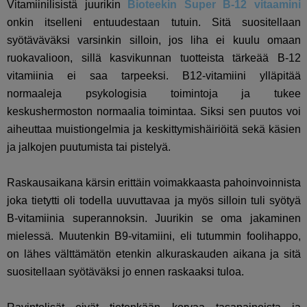
Vitamiinilisistä juurikin
Bioteekin Super B-12 vitaamini
onkin itselleni entuudestaan tutuin. Sitä suositellaan
syötäväväksi varsinkin silloin, jos liha ei kuulu omaan
ruokavalioon, sillä kasvikunnan tuotteista tärkeää B-12
vitamiinia ei saa tarpeeksi. B12-vitamiini ylläpitää
normaaleja psykologisia toimintoja ja tukee
keskushermoston normaalia toimintaa. Siksi sen puutos voi
aiheuttaa muistiongelmia ja keskittymishäiriöitä sekä
käsien
ja jalkojen puutumista tai pistelyä.
Raskausaikana kärsin erittäin voimakkaasta pahoinvoinnista
joka tietytti oli todella uuvuttavaa ja myös silloin tuli syötyä
B-vitamiinia superannoksin. Juurikin se oma jakaminen
mielessä. Muutenkin B9-vitamiini, eli tutummin foolihappo,
on lähes välttämätön etenkin alkuraskauden aikana ja sitä
suositellaan syötäväksi jo ennen raskaaksi tuloa.