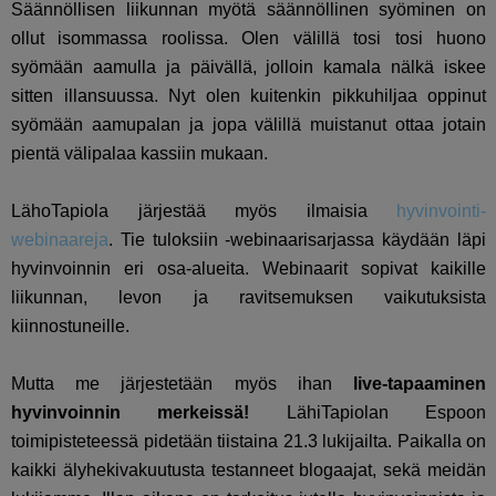
Säännöllisen liikunnan myötä säännöllinen syöminen on
ollut isommassa roolissa. Olen välillä tosi tosi huono
syömään aamulla ja päivällä, jolloin kamala nälkä iskee
sitten illansuussa. Nyt olen kuitenkin pikkuhiljaa oppinut
syömään aamupalan ja jopa välillä muistanut ottaa jotain
pientä välipalaa kassiin mukaan.
LähoTapiola järjestää myös ilmaisia
hyvinvointi-
webinaareja
. Tie tuloksiin -webinaarisarjassa käydään läpi
hyvinvoinnin eri osa-alueita. Webinaarit sopivat kaikille
liikunnan, levon ja ravitsemuksen vaikutuksista
kiinnostuneille.
Mutta me järjestetään myös ihan
live-tapaaminen
hyvinvoinnin merkeissä!
LähiTapiolan Espoon
toimipisteteessä pidetään tiistaina 21.3 lukijailta. Paikalla on
kaikki älyhekivakuutusta testanneet blogaajat, sekä meidän