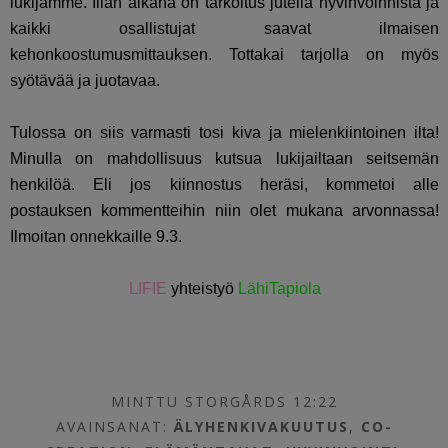
lukijamme. Illan aikana on tarkoitus jutella hyvinvoinnista ja
kaikki osallistujat saavat ilmaisen
kehonkoostumusmittauksen. Tottakai tarjolla on myös
syötävää ja juotavaa.
Tulossa on siis varmasti tosi kiva ja mielenkiintoinen ilta!
Minulla on mahdollisuus kutsua lukijailtaan seitsemän
henkilöä. Eli jos kiinnostus heräsi, kommetoi alle
postauksen kommentteihin niin olet mukana arvonnassa!
Ilmoitan onnekkaille 9.3.
LIFIE
yhteistyö
LähiTapiola
MINTTU STORGÅRDS 12:22
AVAINSANAT:
ÄLYHENKIVAKUUTUS
,
CO-