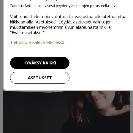
Tunnista laitteet aktiivisesti pyydettyjen tietojen perusteella
3/05/2019
Voit tehdä tarkempia valintoja tai vastustaa oikeutettua etua
klikkaamalla “Asetukset”. Löydät asetukset valintojen
Postaus toteutettu kaupallisessa yhteistyössä
Bioteekin
muuttamiseen myöhemmin sivun alareunasta linkillä
kanssa
“Evästeasetukset”.
Postauksen lopussa arvonta!
Tietosuoja Kaleva Mediassa
HYVÄKSY KAIKKI
ASETUKSET