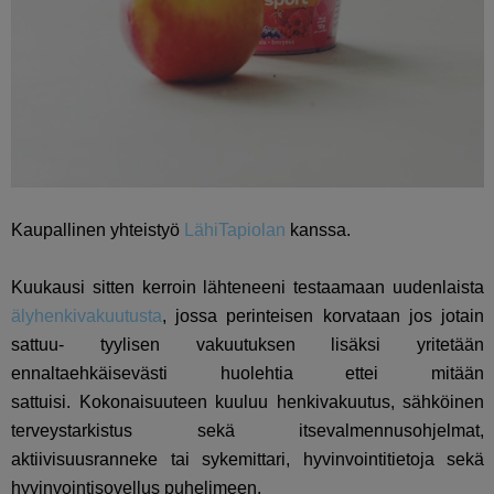
Kaupallinen yhteistyö
LähiTapiolan
kanssa.
Kuukausi sitten kerroin lähteneeni testaamaan uudenlaista
älyhenkivakuutusta
, jossa perinteisen korvataan jos jotain
sattuu- tyylisen vakuutuksen lisäksi yritetään
ennaltaehkäisevästi huolehtia ettei mitään
sattuisi.
Kokonaisuuteen kuuluu henkivakuutus, sähköinen
terveystarkistus sekä itsevalmennusohjelmat,
aktiivisuusranneke tai sykemittari, hyvinvointitietoja sekä
hyvinvointisovellus puhelimeen.