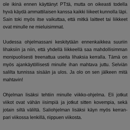
ole ikinä ennen käyttänyt PT:tä, mutta on oikeasti todella
hyvä käydä ammattilaisen kanssa kaikki liikeet kunnolla läpi.
Sain toki myös itse vaikuttaa, että mitkä laitteet tai liikkeet
ovat minulle ne mieluisimmat.
Uudessa ohjelmassani keskitytään ennenkaikkea suuriin
lihaksiin ja niin, että yhdellä liikkeellä saa mahdollisimman
monipuolisesti treenattua useita lihaksia kerralla. Tämä on
myös ajankäytöllisesti minulle ihan mahtava juttu. Selviän
salilta tunnissa sisään ja ulos. Ja olo on sen jälkeen mitä
mahtavin!
Ohjelman lisäksi tehtiin minulle viikko-ohjelma. Eli jotkut
viikot ovat vähän iisimpiä ja jotkut sitten kovempia, sekä
jotain siltä väliltä. Saliohjelman lisäksi käyn myös kerran-
pari viikossa lenkillä, riippuen viikosta.