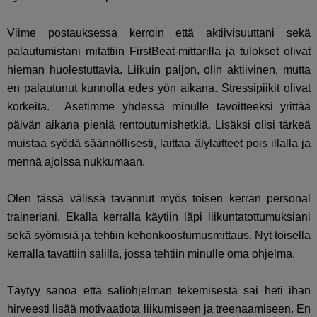
Viime postauksessa kerroin että aktiivisuuttani sekä
palautumistani mitattiin FirstBeat-mittarilla ja tulokset olivat
hieman huolestuttavia. Liikuin paljon, olin aktiivinen, mutta
en palautunut kunnolla edes yön aikana. Stressipiikit olivat
korkeita. Asetimme yhdessä minulle tavoitteeksi yrittää
päivän aikana pieniä rentoutumishetkiä. Lisäksi olisi tärkeä
muistaa syödä säännöllisesti, laittaa älylaitteet pois illalla ja
mennä ajoissa nukkumaan.
Olen tässä välissä tavannut myös toisen kerran personal
traineriani. Ekalla kerralla käytiin läpi liikuntatottumuksiani
sekä syömisiä ja tehtiin kehonkoostumusmittaus. Nyt toisella
kerralla tavattiin salilla, jossa tehtiin minulle oma ohjelma.
Täytyy sanoa että saliohjelman tekemisestä sai heti ihan
hirveesti lisää motivaatiota liikumiseen ja treenaamiseen. En