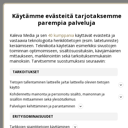
Käytämme evästeitä tarjotaksemme
parempia palveluja
Kaleva Media ja sen
40 kumppania
käyttävät evästeitä ja
vastaavia teknologioita henkilötietojen (esim. laitetunniste)
keräämiseen. Tekniikoita käytetään esimerkiksi sivustojen
toiminnan optimoimiseen, sisältösuosituksiin, kävijämäärien
mittaukseen, markkinointiin sekä tarkoituksenmukaisiin
mainoksiin. Tarvitsemme suostumuksesi seuraaviin:
TARKOITUKSET
Tietojen tallentaminen laitteelle ja/tai laitteella olevien tietojen
käyttö
Kohdennettu mainonta ja personoitu sisältö, mainonnan ja
sisällön mittaaminen sekä yleisötutkimus
Palvelujen kehittäminen ja parantaminen
MITEN SELÄTTÄÄ
ERITYISOMINAISUUDET
58
KEVÄTVÄSYMYS?
Tarkkojen sijaintitietojen käyttäminen