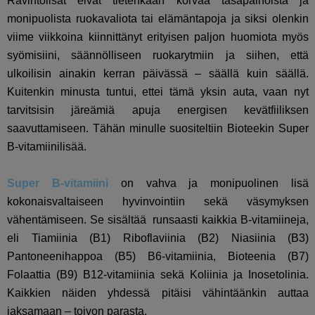
Ravintolisät eivät tietenkään korvaa tasapainoista ja
monipuolista ruokavaliota tai elämäntapoja ja siksi olenkin
viime viikkoina kiinnittänyt erityisen paljon huomiota myös
syömisiini, säännölliseen ruokarytmiin ja siihen, että
ulkoilisin ainakin kerran päivässä – säällä kuin säällä.
Kuitenkin minusta tuntui, ettei tämä yksin auta, vaan nyt
tarvitsisin järeämiä apuja energisen kevätfiiliksen
saavuttamiseen. Tähän minulle suositeltiin Bioteekin Super
B-vitamiinilisää.
Super B-vitamiini
on vahva ja monipuolinen lisä
kokonaisvaltaiseen hyvinvointiin sekä väsymyksen
vähentämiseen. Se sisältää runsaasti kaikkia B-vitamiineja,
eli Tiamiinia (B1) Riboflaviinia (B2) Niasiinia (B3)
Pantoneenihappoa (B5) B6-vitamiinia, Bioteenia (B7)
Folaattia (B9) B12-vitamiinia sekä Koliinia ja Inosetolinia.
Kaikkien näiden yhdessä pitäisi vähintäänkin auttaa
jaksamaan – toivon parasta.