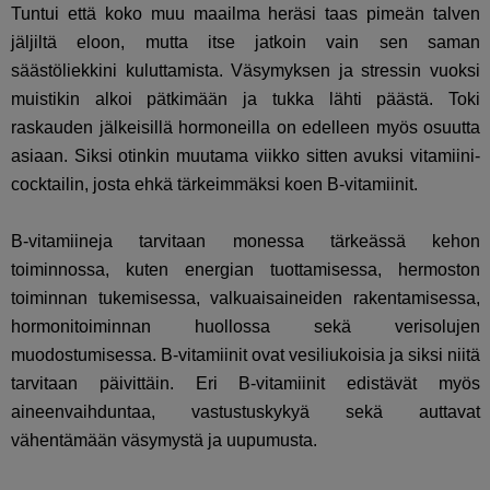
Tuntui että koko muu maailma heräsi taas pimeän talven
jäljiltä eloon, mutta itse jatkoin vain sen saman
säästöliekkini kuluttamista. Väsymyksen ja stressin vuoksi
muistikin alkoi pätkimään ja tukka lähti päästä. Toki
raskauden jälkeisillä hormoneilla on edelleen myös osuutta
asiaan. Siksi otinkin muutama viikko sitten avuksi vitamiini-
cocktailin, josta ehkä tärkeimmäksi koen B-vitamiinit.
B-vitamiineja tarvitaan monessa tärkeässä kehon
toiminnossa, kuten energian tuottamisessa, hermoston
toiminnan tukemisessa, valkuaisaineiden rakentamisessa,
hormonitoiminnan huollossa sekä verisolujen
muodostumisessa. B-vitamiinit ovat vesiliukoisia ja siksi niitä
tarvitaan päivittäin. Eri B-vitamiinit edistävät myös
aineenvaihduntaa, vastustuskykyä sekä auttavat
vähentämään väsymystä ja uupumusta.