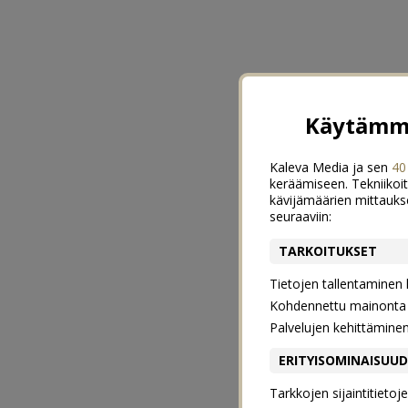
Käytämme
Kaleva Media ja sen
40
keräämiseen. Tekniikoit
kävijämäärien mittauks
seuraaviin:
TARKOITUKSET
Tietojen tallentaminen la
Kohdennettu mainonta j
Palvelujen kehittämine
ERITYISOMINAISUU
Tarkkojen sijaintitieto