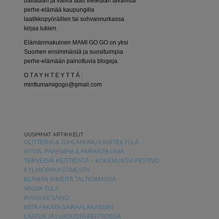
bailataan ja välillä taas vietetään tavallista
perhe-elämää kaupungilla
laatikkopyöräillen tai sohvannurkassa
kirjaa lukien.
Elämänmakuinen MAMI GO GO on yksi
Suomen ensimmäisiä ja suosituimpia
perhe-elämään painottuvia blogeja.
O T A Y H T E Y T T Ä :
minttumamigogo@gmail.com
UUSIMMAT ARTIKKELIT
GLITTERIÄ & JUHLAHUMUA RISTEILYLLÄ
HYVIÄ, PAREMPIA & PARHAITA UNIA
TERVEISIÄ KEITTIÖSTÄ – KOKEMUKSIA FESTIVO
KYLMIÖPAKASTIMESTA
ELÄMÄN IHMEITÄ TALTIOIMASSA
VAUVA TULI!
IHANA KESÄIHO
MITÄ PAKATA SAIRAALAKASSIIN
LAATUA JA LUKSUSTA KEITTIÖSSÄ