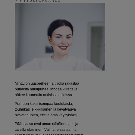
M I N T T U S T O R G Å R D S
Minttu on uusperheen äiti joka rakastaa
punaista huulipunaa, inhoaa kiirettä ja
näkee kauneutta arkisissa asioissa.
Perheen kaksi isompaa koululaista,
touhukas leikki-ikäinen ja kevätvauva
pitävät huolen, ettei elämä käy tylsäksi.
Pääosassa ovat oman näköinen arki ja
täysillä eläminen. Välillä reissataan ja