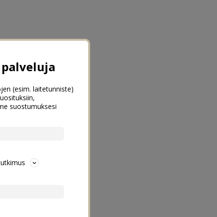
palveluja
jen (esim. laitetunniste)
uosituksiin,
emme suostumuksesi
tutkimus