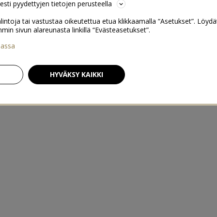
sesti pyydettyjen tietojen perusteella
lintoja tai vastustaa oikeutettua etua klikkaamalla “Asetukset”. Löydä
 sivun alareunasta linkillä “Evästeasetukset”.
iassa
HYVÄKSY KAIKKI