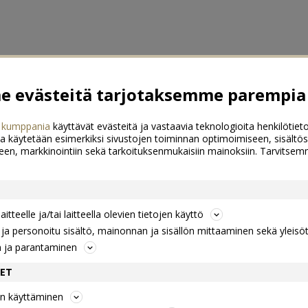
 evästeitä tarjotaksemme parempia 
 kumppania
käyttävät evästeitä ja vastaavia teknologioita henkilötieto
a käytetään esimerkiksi sivustojen toiminnan optimoimiseen, sisältös
een, markkinointiin sekä tarkoituksenmukaisiin mainoksiin. Tarvits
itteelle ja/tai laitteella olevien tietojen käyttö
a personoitu sisältö, mainonnan ja sisällön mittaaminen sekä yleisö
n ja parantaminen
DET
jen käyttäminen