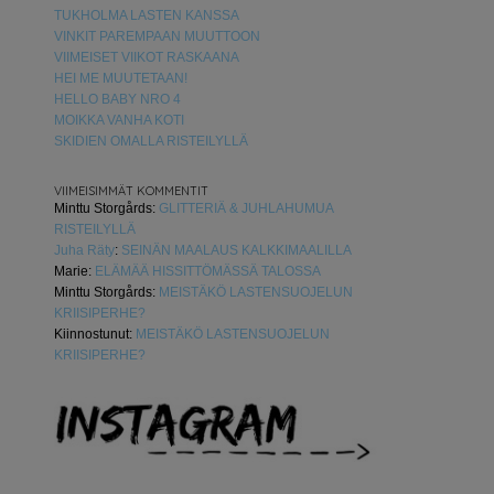
TUKHOLMA LASTEN KANSSA
VINKIT PAREMPAAN MUUTTOON
VIIMEISET VIIKOT RASKAANA
HEI ME MUUTETAAN!
HELLO BABY NRO 4
MOIKKA VANHA KOTI
SKIDIEN OMALLA RISTEILYLLÄ
VIIMEISIMMÄT KOMMENTIT
Minttu Storgårds
:
GLITTERIÄ & JUHLAHUMUA
RISTEILYLLÄ
Juha Räty
:
SEINÄN MAALAUS KALKKIMAALILLA
Marie
:
ELÄMÄÄ HISSITTÖMÄSSÄ TALOSSA
Minttu Storgårds
:
MEISTÄKÖ LASTENSUOJELUN
KRIISIPERHE?
Kiinnostunut
:
MEISTÄKÖ LASTENSUOJELUN
KRIISIPERHE?