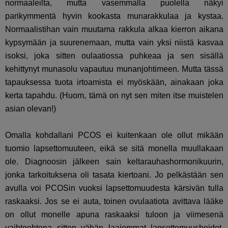
normaaleilta, mutta vasemmalla puolella näkyi
parikymmentä hyvin kookasta munarakkulaa ja kystaa.
Normaalistihan vain muutama rakkula alkaa kierron aikana
kypsymään ja suurenemaan, mutta vain yksi niistä kasvaa
isoksi, joka sitten oulaatiossa puhkeaa ja sen sisällä
kehittynyt munasolu vapautuu munanjohtimeen. Mutta tässä
tapauksessa tuota irtoamista ei myöskään, ainakaan joka
kerta tapahdu. (Huom, tämä on nyt sen miten itse muistelen
asian olevan!)
Omalla kohdallani PCOS ei kuitenkaan ole ollut mikään
tuomio lapsettomuuteen, eikä se sitä monella muullakaan
ole. Diagnoosin jälkeen sain keltarauhashormonikuurin,
jonka tarkoituksena oli tasata kiertoani. Jo pelkästään sen
avulla voi PCOSin vuoksi lapsettomuudesta kärsivän tulla
raskaaksi. Jos se ei auta, toinen ovulaatiota avittava lääke
on ollut monelle apuna raskaaksi tuloon ja viimesenä
vaihtoehtona sitten vähän laajemmat lapsettomuushoidot.