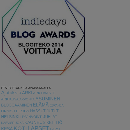
ETSI POSTAUKSIA AVAINSANALLA
Ajatuksia
ARKI
ARKIHAASTE
ASUMINEN
ARKIKUVA
ARVONTA
ELÄMÄ
BLOGGAAMINEN
ESPANJA
HASSUT JUTUT
FINNISH DESIGN
HELSINKI
HYVINVOINTI
JUHLAT
KAUNEUS
KEITTIÖ
KASVISRUOKA
LAPSET
KOTI
KESÄ
LAPSI