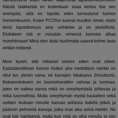
Näistä lääkkeistä en kuitenkaan osaa kertoa itse sen
enempää, sillä en lopulta edes turvautunut tuohon
hormonikuuriin. Kuten PCOSin tuomat muutkin oireet, myös
tämä lapsettomuus asia vaihtelee ja on yksilöllistä.
Etukäteen sitä ei missään nimessä kannata alkaa
murehtimaan! Minä olen tästä huolimatta saanut kolme lasta
erittäin helposti.
Moni kyseli, että millaiset oireeni sitten ovat olleet.
Epäsäännöllisen kierron lisäksi yksi merkittävin merkki on
ollut tuo yleisin vaiva, eli karvojen liikakasvu (
hirsutismi).
Ihokarvoitukseni on luonnolisestikin vahvaa ja tummaa,
joten on vaikea sanoa mikä on oireyhtymästä johtuvaa ja
mikä luonnollista. Mutta oireyhtymän myötä kaulalleni sekä
osittain leukaan minulle kasvaa sellaisia todella pitkiä ja
pääosin pehmeitä karvoja, jotka ovat aika selvä merkki. Ne
ovat toki häiritseviä, mutta kun niitä on ollut minulla jo niin