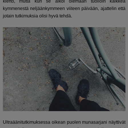
kierto, mutta kun se alkoi olemaan tuolloin kaikkea
kymmenestä neljäänkymmeen viiteen päivään, ajattelin että
jotain tutkimuksia olisi hyvä tehdä.
Ultraäänitutkimuksessa oikean puolen munasarjani näyttivät