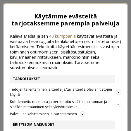
Käytämme evästeitä
tarjotaksemme parempia palveluja
Kaleva Media ja sen
40 kumppania
käyttävät evästeitä ja
vastaavia teknologioita henkilötietojen (esim. laitetunniste)
keräämiseen. Tekniikoita käytetään esimerkiksi sivustojen
toiminnan optimoimiseen, sisältösuosituksiin,
kävijämäärien mittaukseen, markkinointiin sekä
tarkoituksenmukaisiin mainoksiin. Tarvitsemme
suostumuksesi seuraaviin:
TARKOITUKSET
Tietojen tallentaminen laitteelle ja/tai laitteella olevien tietojen
käyttö
Kohdennettu mainonta ja personoitu sisältö, mainonnan ja
sisällön mittaaminen sekä yleisötutkimus
Palvelujen kehittäminen ja parantaminen
MIKÄ IHMEEN PCOS
9
ERITYISOMINAISUUDET
8/04/2020