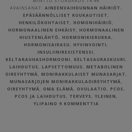
MINTTU STORGÅRDS 14:46
AVAINSANAT:
AINEENVAIHDUNNAN HÄIRIÖT
,
EPÄSÄÄNNÖLLISET KUUKAUTISET
,
HENKILÖKOHTAISET
,
HOMONIHÄIRIÖ
,
HORMONAALINEN EHKÄISY
,
HORMONAALINEN
HIUSTENLÄHTÖ
,
HORMONIKIERUKKA
,
HORMONISAIRASU
,
HYVINVOINTI
,
INSULIINIRESISTENSSI
,
KELTARAUHASHORMOONI
,
KELTASAURASKUURI
,
LAIHDUTUS
,
LAPSETTOMUUS
,
METABOLINEN
OIREYHTYMÄ
,
MONIRAKKULAISET MUNASARJAT
,
MUNASARJOJEN MONIRAKKULAOIREYHTYMÄ
,
OIREYHTYMÄ
,
OMA ELÄMÄ
,
OVULAATIO
,
PCOS
,
PCOS JA LAIHDUTUS
,
TERVEYS
,
YLEINEN
,
YLIPAINO
9 KOMMENTTIA