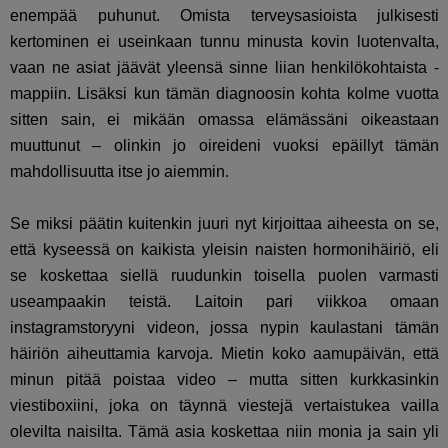
enempää puhunut. Omista terveysasioista julkisesti
kertominen ei useinkaan tunnu minusta kovin luotenvalta,
vaan ne asiat jäävät yleensä sinne liian henkilökohtaista -
mappiin. Lisäksi kun tämän diagnoosin kohta kolme vuotta
sitten sain, ei mikään omassa elämässäni oikeastaan
muuttunut – olinkin jo oireideni vuoksi epäillyt tämän
mahdollisuutta itse jo aiemmin.
Se miksi päätin kuitenkin juuri nyt kirjoittaa aiheesta on se,
että kyseessä on kaikista yleisin naisten hormonihäiriö, eli
se koskettaa siellä ruudunkin toisella puolen varmasti
useampaakin teistä. Laitoin pari viikkoa omaan
instagramstoryyni videon, jossa nypin kaulastani tämän
häiriön aiheuttamia karvoja. Mietin koko aamupäivän, että
minun pitää poistaa video – mutta sitten kurkkasinkin
viestiboxiini, joka on täynnä viestejä vertaistukea vailla
olevilta naisilta. Tämä asia koskettaa niin monia ja sain yli