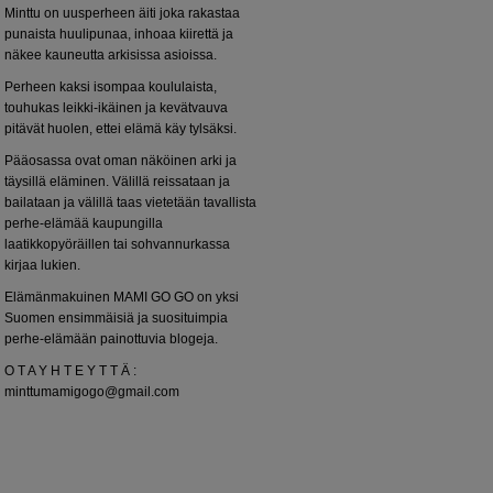
Minttu on uusperheen äiti joka rakastaa
punaista huulipunaa, inhoaa kiirettä ja
näkee kauneutta arkisissa asioissa.
Perheen kaksi isompaa koululaista,
touhukas leikki-ikäinen ja kevätvauva
pitävät huolen, ettei elämä käy tylsäksi.
Pääosassa ovat oman näköinen arki ja
täysillä eläminen. Välillä reissataan ja
bailataan ja välillä taas vietetään tavallista
perhe-elämää kaupungilla
laatikkopyöräillen tai sohvannurkassa
kirjaa lukien.
Elämänmakuinen MAMI GO GO on yksi
Suomen ensimmäisiä ja suosituimpia
perhe-elämään painottuvia blogeja.
O T A Y H T E Y T T Ä :
minttumamigogo@gmail.com