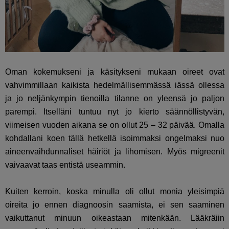
Oman kokemukseni ja käsitykseni mukaan oireet ovat
vahvimmillaan kaikista hedelmällisemmässä iässä ollessa
ja jo neljänkympin tienoilla tilanne on yleensä jo paljon
parempi. Itselläni tuntuu nyt jo kierto säännöllistyvän,
viimeisen vuoden aikana se on ollut 25 – 32 päivää. Omalla
kohdallani koen tällä hetkellä isoimmaksi ongelmaksi nuo
aineenvaihdunnaliset häiriöt ja lihomisen. Myös migreenit
vaivaavat taas entistä useammin.
Kuiten kerroin, koska minulla oli ollut monia yleisimpiä
oireita jo ennen diagnoosin saamista, ei sen saaminen
vaikuttanut minuun oikeastaan mitenkään. Lääkräiin