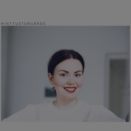
M I N T T U S T O R G Å R D S