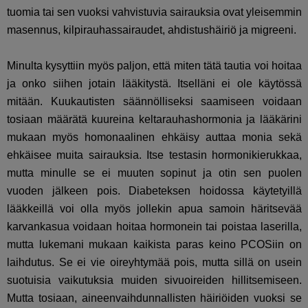
tuomia tai sen vuoksi vahvistuvia sairauksia ovat yleisemmin
masennus,
kilpirauhassairaudet, ahdistushäiriö ja migreeni.
Minulta kysyttiin myös paljon, että miten tätä tautia voi hoitaa
ja onko siihen jotain lääkitystä. Itselläni ei ole käytössä
mitään. Kuukautisten säännölliseksi saamiseen voidaan
tosiaan määrätä kuureina keltarauhashormonia ja lääkärini
mukaan myös homonaalinen ehkäisy auttaa monia sekä
ehkäisee muita sairauksia. Itse testasin hormonikierukkaa,
mutta minulle se ei muuten sopinut ja otin sen puolen
vuoden jälkeen pois. Diabeteksen hoidossa käytetyillä
lääkkeillä voi olla myös jollekin apua samoin häritsevää
karvankasua voidaan hoitaa hormonein tai poistaa laserilla,
mutta lukemani mukaan kaikista paras keino PCOSiin on
laihdutus. Se ei vie oireyhtymää pois, mutta sillä on usein
suotuisia vaikutuksia muiden sivuoireiden hillitsemiseen.
Mutta tosiaan, aineenvaihdunnallisten häiriöiden vuoksi se