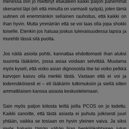
menessä olin jo miettinyt etukäteen kaikki paljon pahemmat
skenariot läpi (eli että minulla on varmasti syöpä), joten tämä
uutinen oli enemmänkin sellainen rauhoitus, että kaikki on
ihan hyvin. Mutta ymmärrän että se voi taas olla jopa shokki
toiselle. Etenkin jos haluaa joskus tulevaisuudessa lapsia ja
murehtii tässä sitä puolta.
Jos näitä asioita pohtii, kannattaa ehdottomasti ihan aluksi
suunnta lääkäriin, jossa asiaa voidaan selvittää. Muutama
myös kyseli, että voiko asian dignosoida itse tai voiko pelkkä
karvojen kasvu olla merkki tästä. Vastaan että ei voi ja
todennäköisesti ei – eli lääkäriin tutkimuksiin ja siellä sitten
ammattilaisen kanssa asiasta keskustelemaan.
Sain myös paljon kiitosta teiltä joilla PCOS on jo todettu.
Kaikki sanoitte, että tästä asiasta ei puhuta julkisesti juuri
yhtään, vaikka se tosiaan on hyvin yleinen vaiva. Ja siksi
myös halusin tämän vähän liian henkilökohtaisen jutun