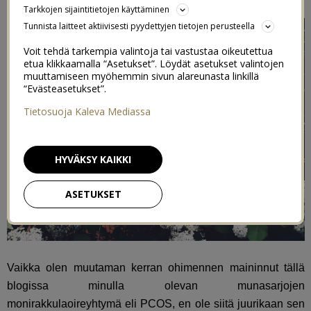
Tarkkojen sijaintitietojen käyttäminen
Tunnista laitteet aktiivisesti pyydettyjen tietojen perusteella
Voit tehdä tarkempia valintoja tai vastustaa oikeutettua
etua klikkaamalla “Asetukset”. Löydät asetukset valintojen
muuttamiseen myöhemmin sivun alareunasta linkillä
“Evästeasetukset”.
Tietosuoja Kaleva Mediassa
HYVÄKSY KAIKKI
ASETUKSET
Vaikka olen muutaman kerran ohimennen maininnut tällä
blogissa minulla olevan munasarjojen
monirakkulaoireyhtymä eli PCOS, en ole siitä juurikaan sen