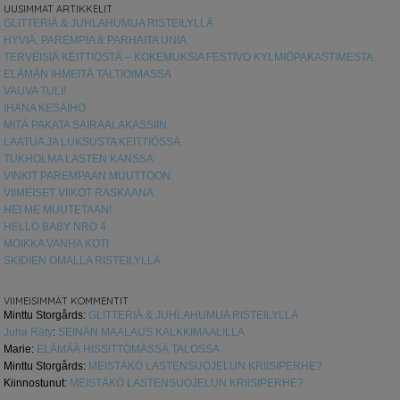
UUSIMMAT ARTIKKELIT
GLITTERIÄ & JUHLAHUMUA RISTEILYLLÄ
HYVIÄ, PAREMPIA & PARHAITA UNIA
TERVEISIÄ KEITTIÖSTÄ – KOKEMUKSIA FESTIVO KYLMIÖPAKASTIMESTA
ELÄMÄN IHMEITÄ TALTIOIMASSA
VAUVA TULI!
IHANA KESÄIHO
MITÄ PAKATA SAIRAALAKASSIIN
LAATUA JA LUKSUSTA KEITTIÖSSÄ
TUKHOLMA LASTEN KANSSA
VINKIT PAREMPAAN MUUTTOON
VIIMEISET VIIKOT RASKAANA
HEI ME MUUTETAAN!
HELLO BABY NRO 4
MOIKKA VANHA KOTI
SKIDIEN OMALLA RISTEILYLLÄ
VIIMEISIMMÄT KOMMENTIT
Minttu Storgårds
:
GLITTERIÄ & JUHLAHUMUA RISTEILYLLÄ
Juha Räty
:
SEINÄN MAALAUS KALKKIMAALILLA
Marie
:
ELÄMÄÄ HISSITTÖMÄSSÄ TALOSSA
Minttu Storgårds
:
MEISTÄKÖ LASTENSUOJELUN KRIISIPERHE?
Kiinnostunut
:
MEISTÄKÖ LASTENSUOJELUN KRIISIPERHE?