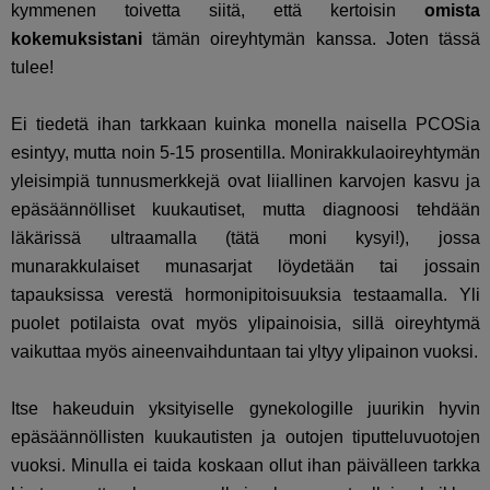
kymmenen toivetta siitä, että kertoisin
omista
kokemuksistani
tämän oireyhtymän kanssa. Joten tässä
tulee!
Ei tiedetä ihan tarkkaan kuinka monella naisella PCOSia
esintyy, mutta noin 5-15 prosentilla. Monirakkulaoireyhtymän
yleisimpiä tunnusmerkkejä ovat liiallinen karvojen kasvu ja
epäsäännölliset kuukautiset, mutta diagnoosi tehdään
läkärissä ultraamalla (tätä moni kysyi!), jossa
munarakkulaiset munasarjat löydetään tai jossain
tapauksissa verestä hormonipitoisuuksia testaamalla. Yli
puolet potilaista ovat myös ylipainoisia, sillä oireyhtymä
vaikuttaa myös aineenvaihduntaan tai yltyy ylipainon vuoksi.
Itse hakeuduin yksityiselle gynekologille juurikin hyvin
epäsäännöllisten kuukautisten ja outojen tiputteluvuotojen
vuoksi. Minulla ei taida koskaan ollut ihan päivälleen tarkka