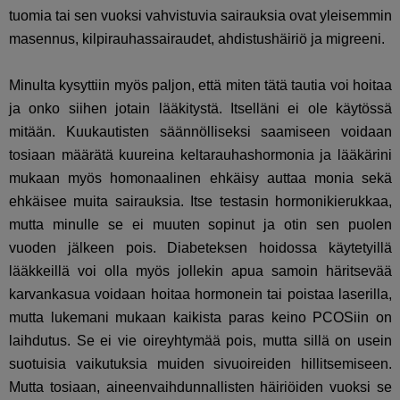
tuomia tai sen vuoksi vahvistuvia sairauksia ovat yleisemmin
masennus,
kilpirauhassairaudet, ahdistushäiriö ja migreeni.
Minulta kysyttiin myös paljon, että miten tätä tautia voi hoitaa
ja onko siihen jotain lääkitystä. Itselläni ei ole käytössä
mitään. Kuukautisten säännölliseksi saamiseen voidaan
tosiaan määrätä kuureina keltarauhashormonia ja lääkärini
mukaan myös homonaalinen ehkäisy auttaa monia sekä
ehkäisee muita sairauksia. Itse testasin hormonikierukkaa,
mutta minulle se ei muuten sopinut ja otin sen puolen
vuoden jälkeen pois. Diabeteksen hoidossa käytetyillä
lääkkeillä voi olla myös jollekin apua samoin häritsevää
karvankasua voidaan hoitaa hormonein tai poistaa laserilla,
mutta lukemani mukaan kaikista paras keino PCOSiin on
laihdutus. Se ei vie oireyhtymää pois, mutta sillä on usein
suotuisia vaikutuksia muiden sivuoireiden hillitsemiseen.
Mutta tosiaan, aineenvaihdunnallisten häiriöiden vuoksi se