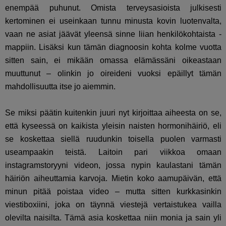
enempää puhunut. Omista terveysasioista julkisesti
kertominen ei useinkaan tunnu minusta kovin luotenvalta,
vaan ne asiat jäävät yleensä sinne liian henkilökohtaista -
mappiin. Lisäksi kun tämän diagnoosin kohta kolme vuotta
sitten sain, ei mikään omassa elämässäni oikeastaan
muuttunut – olinkin jo oireideni vuoksi epäillyt tämän
mahdollisuutta itse jo aiemmin.
Se miksi päätin kuitenkin juuri nyt kirjoittaa aiheesta on se,
että kyseessä on kaikista yleisin naisten hormonihäiriö, eli
se koskettaa siellä ruudunkin toisella puolen varmasti
useampaakin teistä. Laitoin pari viikkoa omaan
instagramstoryyni videon, jossa nypin kaulastani tämän
häiriön aiheuttamia karvoja. Mietin koko aamupäivän, että
minun pitää poistaa video – mutta sitten kurkkasinkin
viestiboxiini, joka on täynnä viestejä vertaistukea vailla
olevilta naisilta. Tämä asia koskettaa niin monia ja sain yli