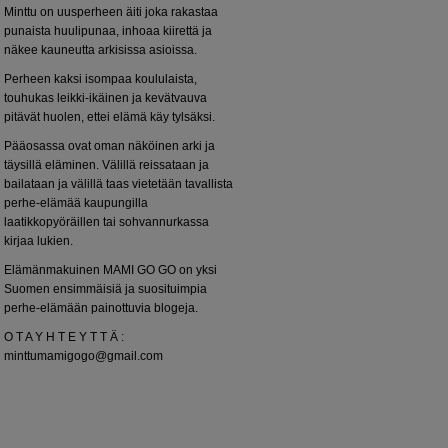
Minttu on uusperheen äiti joka rakastaa
punaista huulipunaa, inhoaa kiirettä ja
näkee kauneutta arkisissa asioissa.
Perheen kaksi isompaa koululaista,
touhukas leikki-ikäinen ja kevätvauva
pitävät huolen, ettei elämä käy tylsäksi.
Pääosassa ovat oman näköinen arki ja
täysillä eläminen. Välillä reissataan ja
bailataan ja välillä taas vietetään tavallista
perhe-elämää kaupungilla
laatikkopyöräillen tai sohvannurkassa
kirjaa lukien.
Elämänmakuinen MAMI GO GO on yksi
Suomen ensimmäisiä ja suosituimpia
perhe-elämään painottuvia blogeja.
O T A Y H T E Y T T Ä :
minttumamigogo@gmail.com