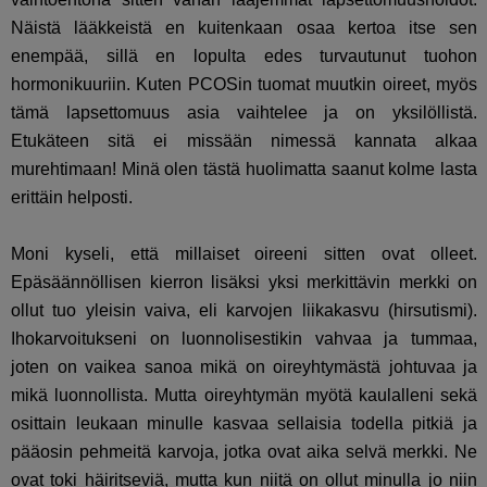
Näistä lääkkeistä en kuitenkaan osaa kertoa itse sen
enempää, sillä en lopulta edes turvautunut tuohon
hormonikuuriin. Kuten PCOSin tuomat muutkin oireet, myös
tämä lapsettomuus asia vaihtelee ja on yksilöllistä.
Etukäteen sitä ei missään nimessä kannata alkaa
murehtimaan! Minä olen tästä huolimatta saanut kolme lasta
erittäin helposti.
Moni kyseli, että millaiset oireeni sitten ovat olleet.
Epäsäännöllisen kierron lisäksi yksi merkittävin merkki on
ollut tuo yleisin vaiva, eli karvojen liikakasvu (
hirsutismi).
Ihokarvoitukseni on luonnolisestikin vahvaa ja tummaa,
joten on vaikea sanoa mikä on oireyhtymästä johtuvaa ja
mikä luonnollista. Mutta oireyhtymän myötä kaulalleni sekä
osittain leukaan minulle kasvaa sellaisia todella pitkiä ja
pääosin pehmeitä karvoja, jotka ovat aika selvä merkki. Ne
ovat toki häiritseviä, mutta kun niitä on ollut minulla jo niin