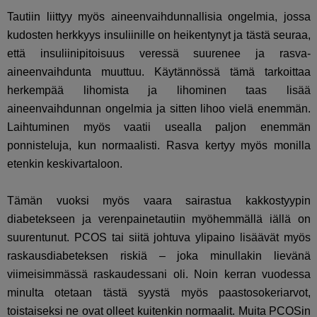
Tautiin liittyy myös aineenvaihdunnallisia ongelmia, jossa
k
udosten herkkyys insuliinille on heikentynyt ja tästä seuraa,
että insuliinipitoisuus veressä suurenee ja rasva-
aineenvaihdunta muuttuu. Käytännössä tämä tarkoittaa
herkempää lihomista ja lihominen taas lisää
aineenvaihdunnan ongelmia ja sitten lihoo vielä enemmän.
Laihtuminen myös vaatii usealla paljon enemmän
ponnisteluja, kun normaalisti. Rasva kertyy myös monilla
etenkin keskivartaloon.
Tämän vuoksi myös vaara sairastua kakkostyypin
diabetekseen ja verenpainetautiin myöhemmällä iällä on
suurentunut. PCOS tai siitä johtuva ylipaino lisäävät myös
raskausdiabeteksen riskiä – joka minullakin lievänä
viimeisimmässä raskaudessani oli. Noin kerran vuodessa
minulta otetaan tästä syystä myös paastosokeriarvot,
toistaiseksi ne ovat olleet kuitenkin normaalit.
Muita PCOSin