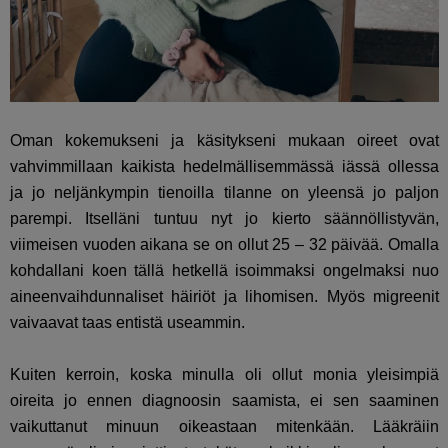
Oman kokemukseni ja käsitykseni mukaan oireet ovat
vahvimmillaan kaikista hedelmällisemmässä iässä ollessa
ja jo neljänkympin tienoilla tilanne on yleensä jo paljon
parempi. Itselläni tuntuu nyt jo kierto säännöllistyvän,
viimeisen vuoden aikana se on ollut 25 – 32 päivää. Omalla
kohdallani koen tällä hetkellä isoimmaksi ongelmaksi nuo
aineenvaihdunnaliset häiriöt ja lihomisen. Myös migreenit
vaivaavat taas entistä useammin.
Kuiten kerroin, koska minulla oli ollut monia yleisimpiä
oireita jo ennen diagnoosin saamista, ei sen saaminen
vaikuttanut minuun oikeastaan mitenkään. Lääkräiin