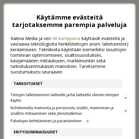
Käytämme evästeitä
tarjotaksemme parempia palveluja
Kaleva Media ja sen
40 kumppania
käyttävät evästeitä ja
vastaavia teknologioita henkilötietojen (esim. laitetunniste)
keräämiseen. Tekniikoita käytetään esimerkiksi sivustojen
toiminnan optimoimiseen, sisältösuosituksiin,
kävijämäärien mittaukseen, markkinointiin sekä
tarkoituksenmukaisiin mainoksiin. Tarvitsemme
suostumuksesi seuraaviin:
TARKOITUKSET
Tietojen tallentaminen laitteelle ja/tai laitteella olevien tietojen
käyttö
Kohdennettu mainonta ja personoitu sisältö, mainonnan ja
sisällön mittaaminen sekä yleisötutkimus
Palvelujen kehittäminen ja parantaminen
MIKÄ IHMEEN PCOS
9
ERITYISOMINAISUUDET
8/04/2020