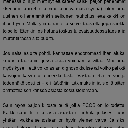
menessä olin jo miettinyt etukäteen kaikki paljon pahemmat
skenariot läpi (eli että minulla on varmasti syöpä), joten tämä
uutinen oli enemmänkin sellainen rauhoitus, että kaikki on
ihan hyvin. Mutta ymmärrän että se voi taas olla jopa shokki
toiselle. Etenkin jos haluaa joskus tulevaisuudessa lapsia ja
murehtii tässä sitä puolta.
Jos näitä asioita pohtii, kannattaa ehdottomasti ihan aluksi
suunnta lääkäriin, jossa asiaa voidaan selvittää. Muutama
myös kyseli, että voiko asian dignosoida itse tai voiko pelkkä
karvojen kasvu olla merkki tästä. Vastaan että ei voi ja
todennäköisesti ei – eli lääkäriin tutkimuksiin ja siellä sitten
ammattilaisen kanssa asiasta keskustelemaan.
Sain myös paljon kiitosta teiltä joilla PCOS on jo todettu.
Kaikki sanoitte, että tästä asiasta ei puhuta julkisesti juuri
yhtään, vaikka se tosiaan on hyvin yleinen vaiva. Ja siksi
myös halusin tämän vähän liian henkilökohtaisen jutun