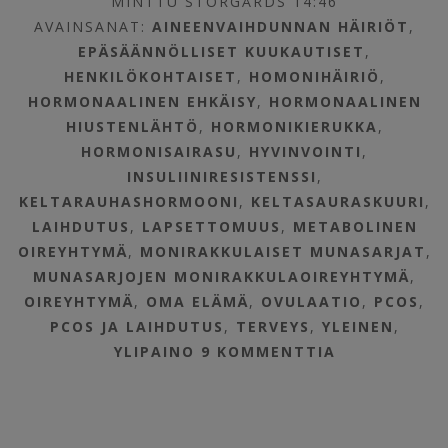
MINTTU STORGÅRDS 14:46
AVAINSANAT:
AINEENVAIHDUNNAN HÄIRIÖT
,
EPÄSÄÄNNÖLLISET KUUKAUTISET
,
HENKILÖKOHTAISET
,
HOMONIHÄIRIÖ
,
HORMONAALINEN EHKÄISY
,
HORMONAALINEN
HIUSTENLÄHTÖ
,
HORMONIKIERUKKA
,
HORMONISAIRASU
,
HYVINVOINTI
,
INSULIINIRESISTENSSI
,
KELTARAUHASHORMOONI
,
KELTASAURASKUURI
,
LAIHDUTUS
,
LAPSETTOMUUS
,
METABOLINEN
OIREYHTYMÄ
,
MONIRAKKULAISET MUNASARJAT
,
MUNASARJOJEN MONIRAKKULAOIREYHTYMÄ
,
OIREYHTYMÄ
,
OMA ELÄMÄ
,
OVULAATIO
,
PCOS
,
PCOS JA LAIHDUTUS
,
TERVEYS
,
YLEINEN
,
YLIPAINO
9 KOMMENTTIA