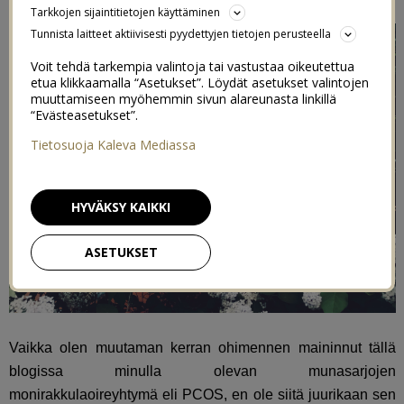
Tarkkojen sijaintitietojen käyttäminen
Tunnista laitteet aktiivisesti pyydettyjen tietojen perusteella
Voit tehdä tarkempia valintoja tai vastustaa oikeutettua
etua klikkaamalla “Asetukset”. Löydät asetukset valintojen
muuttamiseen myöhemmin sivun alareunasta linkillä
“Evästeasetukset”.
Tietosuoja Kaleva Mediassa
HYVÄKSY KAIKKI
ASETUKSET
Vaikka olen muutaman kerran ohimennen maininnut tällä
blogissa minulla olevan munasarjojen
monirakkulaoireyhtymä eli PCOS, en ole siitä juurikaan sen