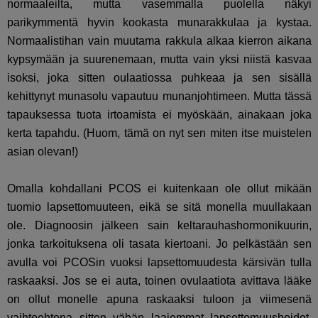
normaaleilta, mutta vasemmalla puolella näkyi
parikymmentä hyvin kookasta munarakkulaa ja kystaa.
Normaalistihan vain muutama rakkula alkaa kierron aikana
kypsymään ja suurenemaan, mutta vain yksi niistä kasvaa
isoksi, joka sitten oulaatiossa puhkeaa ja sen sisällä
kehittynyt munasolu vapautuu munanjohtimeen. Mutta tässä
tapauksessa tuota irtoamista ei myöskään, ainakaan joka
kerta tapahdu. (Huom, tämä on nyt sen miten itse muistelen
asian olevan!)
Omalla kohdallani PCOS ei kuitenkaan ole ollut mikään
tuomio lapsettomuuteen, eikä se sitä monella muullakaan
ole. Diagnoosin jälkeen sain keltarauhashormonikuurin,
jonka tarkoituksena oli tasata kiertoani. Jo pelkästään sen
avulla voi PCOSin vuoksi lapsettomuudesta kärsivän tulla
raskaaksi. Jos se ei auta, toinen ovulaatiota avittava lääke
on ollut monelle apuna raskaaksi tuloon ja viimesenä
vaihtoehtona sitten vähän laajemmat lapsettomuushoidot.