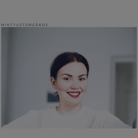
M I N T T U S T O R G Å R D S