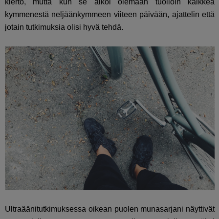
kierto, mutta kun se alkoi olemaan tuolloin kaikkea
kymmenestä neljäänkymmeen viiteen päivään, ajattelin että
jotain tutkimuksia olisi hyvä tehdä.
Ultraäänitutkimuksessa oikean puolen munasarjani näyttivät