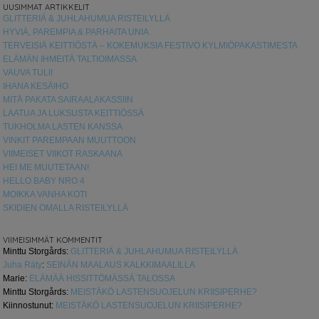
UUSIMMAT ARTIKKELIT
GLITTERIÄ & JUHLAHUMUA RISTEILYLLÄ
HYVIÄ, PAREMPIA & PARHAITA UNIA
TERVEISIÄ KEITTIÖSTÄ – KOKEMUKSIA FESTIVO KYLMIÖPAKASTIMESTA
ELÄMÄN IHMEITÄ TALTIOIMASSA
VAUVA TULI!
IHANA KESÄIHO
MITÄ PAKATA SAIRAALAKASSIIN
LAATUA JA LUKSUSTA KEITTIÖSSÄ
TUKHOLMA LASTEN KANSSA
VINKIT PAREMPAAN MUUTTOON
VIIMEISET VIIKOT RASKAANA
HEI ME MUUTETAAN!
HELLO BABY NRO 4
MOIKKA VANHA KOTI
SKIDIEN OMALLA RISTEILYLLÄ
VIIMEISIMMÄT KOMMENTIT
Minttu Storgårds
:
GLITTERIÄ & JUHLAHUMUA RISTEILYLLÄ
Juha Räty
:
SEINÄN MAALAUS KALKKIMAALILLA
Marie
:
ELÄMÄÄ HISSITTÖMÄSSÄ TALOSSA
Minttu Storgårds
:
MEISTÄKÖ LASTENSUOJELUN KRIISIPERHE?
Kiinnostunut
:
MEISTÄKÖ LASTENSUOJELUN KRIISIPERHE?