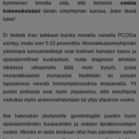
kymmenen toivetta siitä, että kertoisin
omista
kokemuksistani
tämän oireyhtymän kanssa. Joten tässä
tulee!
Ei tiedetä ihan tarkkaan kuinka monella naisella PCOSia
esintyy, mutta noin 5-15 prosentilla. Monirakkulaoireyhtymän
yleisimpiä tunnusmerkkejä ovat liiallinen karvojen kasvu ja
epäsäännölliset kuukautiset, mutta diagnoosi tehdään
läkärissä ultraamalla (tätä moni kysyi!), jossa
munarakkulaiset munasarjat löydetään tai jossain
tapauksissa verestä hormonipitoisuuksia testaamalla. Yli
puolet potilaista ovat myös ylipainoisia, sillä oireyhtymä
vaikuttaa myös aineenvaihduntaan tai yltyy ylipainon vuoksi.
Itse hakeuduin yksityiselle gynekologille juurikin hyvin
epäsäännöllisten kuukautisten ja outojen tiputteluvuotojen
vuoksi. Minulla ei taida koskaan ollut ihan päivälleen tarkka