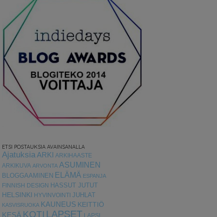
ETSI POSTAUKSIA AVAINSANALLA
Ajatuksia
ARKI
ARKIHAASTE
ASUMINEN
ARKIKUVA
ARVONTA
ELÄMÄ
BLOGGAAMINEN
ESPANJA
HASSUT JUTUT
FINNISH DESIGN
HELSINKI
HYVINVOINTI
JUHLAT
KAUNEUS
KEITTIÖ
KASVISRUOKA
LAPSET
KOTI
KESÄ
LAPSI