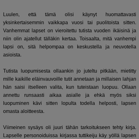
Luulen, että tämä olisi käynyt huomattavasti
yksinkertaisemmin vaikkapa vuosi tai puolitoista sitten.
Vanhemmat lapset on vieroitettu tutista vuoden ikäisinä ja
niin olin ajatellut tälläkin kertaa. Toisaalta, mitä vanhempi
lapsi on, sitä helpompaa on keskustella ja neuvotella
asioista.
Tutista luopumisesta ollaankin jo juteltu pitkään, mietitty
mille kaikille eläinvauvoille tutit annetaan ja millaisen lahjan
hän saisi itselleen valita, kun tuteistaan luopuu. Ollaan
annettu runsaasti aikaa asialle ja ehkä myös siksi
luopuminen kävi sitten lopulta todella helposti, lapsen
omasta aloitteesta.
Viimeinen sysäys oli juuri tähän tarkoitukseen tehty kirja.
Lapselle personoiduissa kirjassa tuttikeiju käy yöllä lapsen