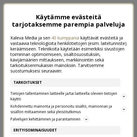
Käytämme evästeitä
tarjotaksemme parempia palveluja
Kaleva Media ja sen
40 kumppania
käyttävät evästeitä ja
vastaavia teknologioita henkilötietojen (esim. laitetunniste)
keräämiseen. Tekniikoita käytetään esimerkiksi sivustojen
toiminnan optimoimiseen, sisältösuosituksiin,
kävijämäärien mittaukseen, markkinointiin sekä
tarkoituksenmukaisiin mainoksiin. Tarvitsemme
suostumuksesi seuraaviin:
TARKOITUKSET
Tietojen tallentaminen laitteelle ja/tai laitteella olevien tietojen
käyttö
Kohdennettu mainonta ja personoitu sisältö, mainonnan ja
sisällön mittaaminen sekä yleisötutkimus
Palvelujen kehittäminen ja parantaminen
HEIPAT TUTILLE
0
ERITYISOMINAISUUDET
14/04/2021