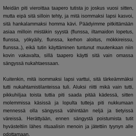
Meidän piti vieroittaa taapero tutista jo joskus vuosi sitten,
mutta eipä sitä silloin tehty, ja mitä isommaksi lapsi kasvoi,
sitä hankalammaksi homma kävi. Päädyimme pitkittämään
asiaa milloin mistäkin syystä (flunssa, iltamaidon lopetus,
flunssa, yökyäily, flunssa, kerhon aloitus, mökkireissu,
flunssa..), eikä tutin käyttäminen tuntunut muutenkaan niin
kovin vakavalta, sillä taapero käytti sitä vain omassa
sängyssä nukahtaessaan.
Kuitenkin, mitä isommaksi lapsi varttui, sitä tärkeämmäksi
tutti nukahtamistilanteissa tuli. Aluksi riitti mikä vain tutti,
pikkuhiljaa toista tuttia piti saada pitää kädessä, sitten
molemmissa käsissä ja lopulta tutteja piti nukkumaan
mennessä olla sängyssä vähintään neljä ja tietyissä
väreissä. Herättyään, ennen sängystä poistumista tutit
hyvästeltiin lähes rituaalisin menoin ja jätettiin tyynyn alle
odottamaan.