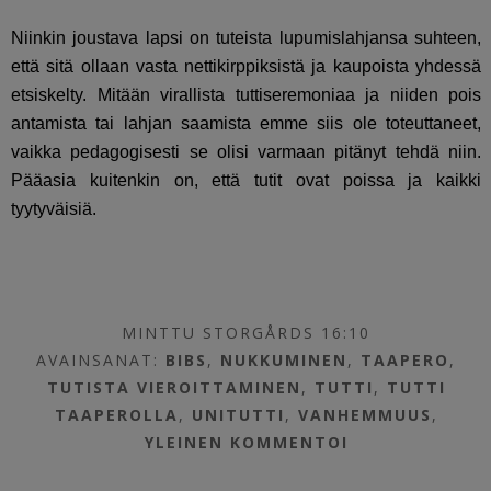
Niinkin joustava lapsi on tuteista lupumislahjansa suhteen,
että sitä ollaan vasta nettikirppiksistä ja kaupoista yhdessä
etsiskelty. Mitään virallista tuttiseremoniaa ja niiden pois
antamista tai lahjan saamista emme siis ole toteuttaneet,
vaikka pedagogisesti se olisi varmaan pitänyt tehdä niin.
Pääasia kuitenkin on, että tutit ovat poissa ja kaikki
tyytyväisiä.
MINTTU STORGÅRDS 16:10
AVAINSANAT:
BIBS
,
NUKKUMINEN
,
TAAPERO
,
TUTISTA VIEROITTAMINEN
,
TUTTI
,
TUTTI
TAAPEROLLA
,
UNITUTTI
,
VANHEMMUUS
,
YLEINEN
KOMMENTOI