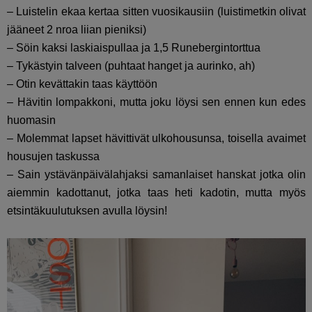
– Luistelin ekaa kertaa sitten vuosikausiin (luistimetkin olivat
jääneet 2 nroa liian pieniksi)
– Söin kaksi laskiaispullaa ja 1,5 Runebergintorttua
– Tykästyin talveen (puhtaat hanget ja aurinko, ah)
– Otin kevättakin taas käyttöön
– Hävitin lompakkoni, mutta joku löysi sen ennen kun edes
huomasin
– Molemmat lapset hävittivät ulkohousunsa, toisella avaimet
housujen taskussa
– Sain ystävänpäivälahjaksi samanlaiset hanskat jotka olin
aiemmin kadottanut, jotka taas heti kadotin, mutta myös
etsintäkuulutuksen avulla löysin!