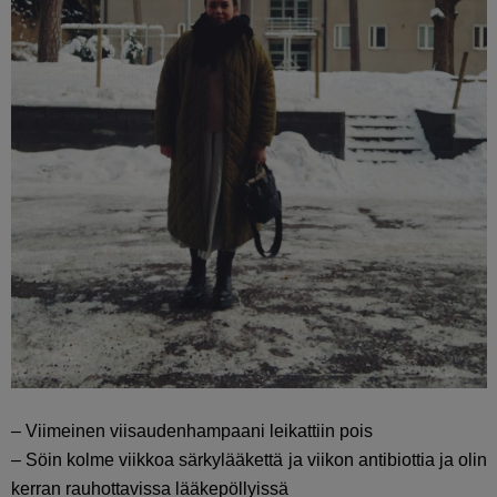
– Viimeinen viisaudenhampaani leikattiin pois
– Söin kolme viikkoa särkylääkettä ja viikon antibiottia ja olin
kerran rauhottavissa lääkepöllyissä