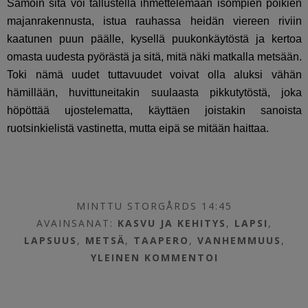
Samoin sitä voi tallustella ihmettelemään isompien poikien
majanrakennusta, istua rauhassa heidän viereen riviin
kaatunen puun päälle, kysellä puukonkäytöstä ja kertoa
omasta uudesta pyörästä ja sitä, mitä näki matkalla metsään.
Toki nämä uudet tuttavuudet voivat olla aluksi vähän
hämillään, huvittuneitakin suulaasta pikkutytöstä, joka
höpöttää ujostelematta, käyttäen joistakin sanoista
ruotsinkielistä vastinetta, mutta eipä se mitään haittaa.
MINTTU STORGÅRDS 14:45
AVAINSANAT:
KASVU JA KEHITYS
,
LAPSI
,
LAPSUUS
,
METSÄ
,
TAAPERO
,
VANHEMMUUS
,
YLEINEN
KOMMENTOI