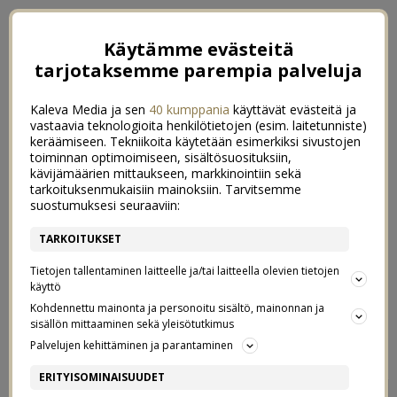
Käytämme evästeitä
tarjotaksemme parempia palveluja
Kaleva Media ja sen
40 kumppania
käyttävät evästeitä ja
vastaavia teknologioita henkilötietojen (esim. laitetunniste)
keräämiseen. Tekniikoita käytetään esimerkiksi sivustojen
toiminnan optimoimiseen, sisältösuosituksiin,
kävijämäärien mittaukseen, markkinointiin sekä
tarkoituksenmukaisiin mainoksiin. Tarvitsemme
suostumuksesi seuraaviin:
TARKOITUKSET
Tietojen tallentaminen laitteelle ja/tai laitteella olevien tietojen
käyttö
Kohdennettu mainonta ja personoitu sisältö, mainonnan ja
sisällön mittaaminen sekä yleisötutkimus
←
KARATEKID
MALTILLISET JOULUJÄRJESTELYT
→
Palvelujen kehittäminen ja parantaminen
4 KK
ERITYISOMINAISUUDET
2