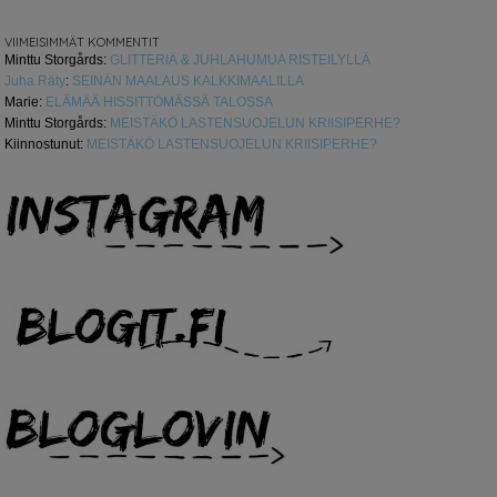
VIIMEISIMMÄT KOMMENTIT
Minttu Storgårds
:
GLITTERIÄ & JUHLAHUMUA RISTEILYLLÄ
Juha Räty
:
SEINÄN MAALAUS KALKKIMAALILLA
Marie
:
ELÄMÄÄ HISSITTÖMÄSSÄ TALOSSA
Minttu Storgårds
:
MEISTÄKÖ LASTENSUOJELUN KRIISIPERHE?
Kiinnostunut
:
MEISTÄKÖ LASTENSUOJELUN KRIISIPERHE?