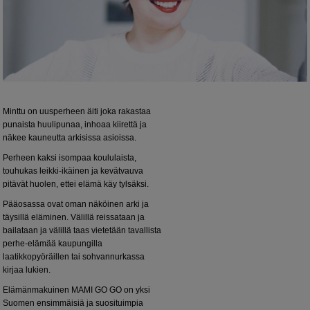
Minttu on uusperheen äiti joka rakastaa
punaista huulipunaa, inhoaa kiirettä ja
näkee kauneutta arkisissa asioissa.
Perheen kaksi isompaa koululaista,
touhukas leikki-ikäinen ja kevätvauva
pitävät huolen, ettei elämä käy tylsäksi.
Pääosassa ovat oman näköinen arki ja
täysillä eläminen. Välillä reissataan ja
bailataan ja välillä taas vietetään tavallista
perhe-elämää kaupungilla
laatikkopyöräillen tai sohvannurkassa
kirjaa lukien.
Elämänmakuinen MAMI GO GO on yksi
Suomen ensimmäisiä ja suosituimpia