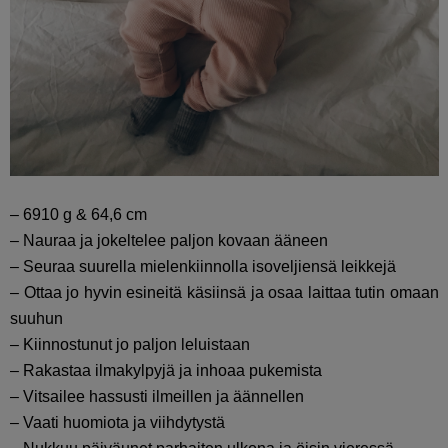
– 6910 g & 64,6 cm
– Nauraa ja jokeltelee paljon kovaan ääneen
– Seuraa suurella mielenkiinnolla isoveljiensä leikkejä
– Ottaa jo hyvin esineitä käsiinsä ja osaa laittaa tutin omaan
suuhun
– Kiinnostunut jo paljon leluistaan
– Rakastaa ilmakylpyjä ja inhoaa pukemista
– Vitsailee hassusti ilmeillen ja äännellen
– Vaati huomiota ja viihdytystä