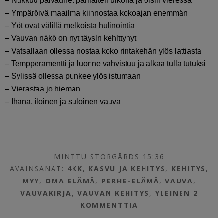
– Nukkuu päiväunet parhaiten ulkona ja öisin vieressä
– Ympäröivä maailma kiinnostaa kokoajan enemmän
– Yöt ovat välillä melkoista hulinointia
– Vauvan näkö on nyt täysin kehittynyt
– Vatsallaan ollessa nostaa koko rintakehän ylös lattiasta
– Tempperamentti ja luonne vahvistuu ja alkaa tulla tutuksi
– Sylissä ollessa punkee ylös istumaan
– Vierastaa jo hieman
– Ihana, iloinen ja suloinen vauva
MINTTU STORGÅRDS 15:36
AVAINSANAT:
4KK
,
KASVU JA KEHITYS
,
KEHITYS
,
MYY
,
OMA ELÄMÄ
,
PERHE-ELÄMÄ
,
VAUVA
,
VAUVAKIRJA
,
VAUVAN KEHITYS
,
YLEINEN
2
KOMMENTTIA