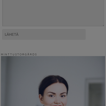
M I N T T U S T O R G Å R D S