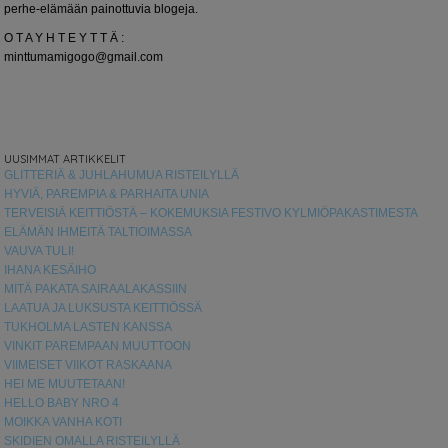
perhe-elämään painottuvia blogeja.
O T A Y H T E Y T T Ä :
minttumamigogo@gmail.com
UUSIMMAT ARTIKKELIT
GLITTERIÄ & JUHLAHUMUA RISTEILYLLÄ
HYVIÄ, PAREMPIA & PARHAITA UNIA
TERVEISIÄ KEITTIÖSTÄ – KOKEMUKSIA FESTIVO KYLMIÖPAKASTIMESTA
ELÄMÄN IHMEITÄ TALTIOIMASSA
VAUVA TULI!
IHANA KESÄIHO
MITÄ PAKATA SAIRAALAKASSIIN
LAATUA JA LUKSUSTA KEITTIÖSSÄ
TUKHOLMA LASTEN KANSSA
VINKIT PAREMPAAN MUUTTOON
VIIMEISET VIIKOT RASKAANA
HEI ME MUUTETAAN!
HELLO BABY NRO 4
MOIKKA VANHA KOTI
SKIDIEN OMALLA RISTEILYLLÄ