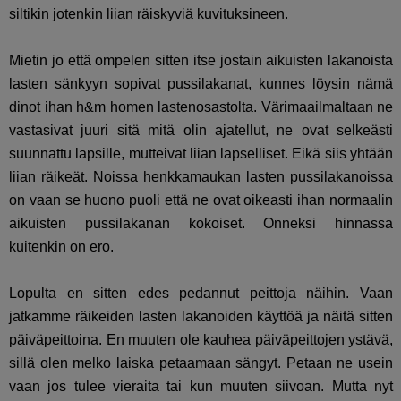
siltikin jotenkin liian räiskyviä kuvituksineen.
Mietin jo että ompelen sitten itse jostain aikuisten lakanoista
lasten sänkyyn sopivat pussilakanat, kunnes löysin nämä
dinot ihan h&m homen lastenosastolta. Värimaailmaltaan ne
vastasivat juuri sitä mitä olin ajatellut, ne ovat selkeästi
suunnattu lapsille, mutteivat liian lapselliset. Eikä siis yhtään
liian räikeät. Noissa henkkamaukan lasten pussilakanoissa
on vaan se huono puoli että ne ovat oikeasti ihan normaalin
aikuisten pussilakanan kokoiset. Onneksi hinnassa
kuitenkin on ero.
Lopulta en sitten edes pedannut peittoja näihin. Vaan
jatkamme räikeiden lasten lakanoiden käyttöä ja näitä sitten
päiväpeittoina. En muuten ole kauhea päiväpeittojen ystävä,
sillä olen melko laiska petaamaan sängyt. Petaan ne usein
vaan jos tulee vieraita tai kun muuten siivoan. Mutta nyt