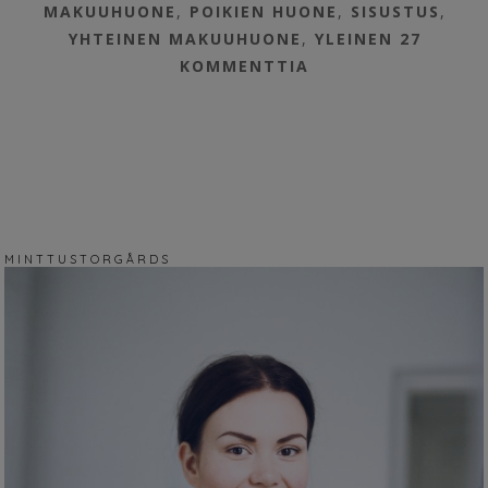
MAKUUHUONE
,
POIKIEN HUONE
,
SISUSTUS
,
YHTEINEN MAKUUHUONE
,
YLEINEN
27
KOMMENTTIA
M I N T T U S T O R G Å R D S