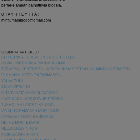
perhe-elämään painottuvia blogeja.
O T A Y H T E Y T T Ä :
minttumamigogo@gmail.com
UUSIMMAT ARTIKKELIT
GLITTERIÄ & JUHLAHUMUA RISTEILYLLÄ
HYVIÄ, PAREMPIA & PARHAITA UNIA
TERVEISIÄ KEITTIÖSTÄ – KOKEMUKSIA FESTIVO KYLMIÖPAKASTIMESTA
ELÄMÄN IHMEITÄ TALTIOIMASSA
VAUVA TULI!
IHANA KESÄIHO
MITÄ PAKATA SAIRAALAKASSIIN
LAATUA JA LUKSUSTA KEITTIÖSSÄ
TUKHOLMA LASTEN KANSSA
VINKIT PAREMPAAN MUUTTOON
VIIMEISET VIIKOT RASKAANA
HEI ME MUUTETAAN!
HELLO BABY NRO 4
MOIKKA VANHA KOTI