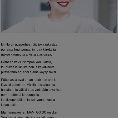
Minttu on uusperheen äiti joka rakastaa
punaista huulipunaa, inhoaa kiirettä ja
näkee kauneutta arkisissa asioissa.
Perheen kaksi isompaa koululaista,
touhukas leikki-ikäinen ja kevätvauva
pitävät huolen, ettei elämä käy tylsäksi.
Pääosassa ovat oman näköinen arki ja
täysillä eläminen. Välillä reissataan ja
bailataan ja välillä taas vietetään tavallista
perhe-elämää kaupungilla
laatikkopyöräillen tai sohvannurkassa
kirjaa lukien.
Elämänmakuinen MAMI GO GO on yksi
Suomen ensimmäisiä ja suosituimpia