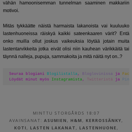
vähän hamoonisemman tunnelman saaminen makkariin
motivoi.
Mitäs tykkäätte näistä harmaista lakanoista vai kuuluuko
lastenhuoneissa räiskyä kaikki sateenkaaren värit? Entä
onko muilla ollut joskus vaikeuksia löytää jotain muita
lastentarvikkeita jotka eivät olisi niin kauhean värikkäitä tai
täynnä nalleja, pupuja, sammakoita ja mitä näitä nyt on..?
Seuraa blogiani 
Blogilistalla
, 
Bloglovinissa
 ja 
Face
Löydät minut myös 
Instagramista
, 
Twitteristä
 ja 
Pint
MINTTU STORGÅRDS 18:07
AVAINSANAT:
ASUMIEN
,
H&M
,
KERROSSÄNKY
,
KOTI
,
LASTEN LAKANAT
,
LASTENHUONE
,