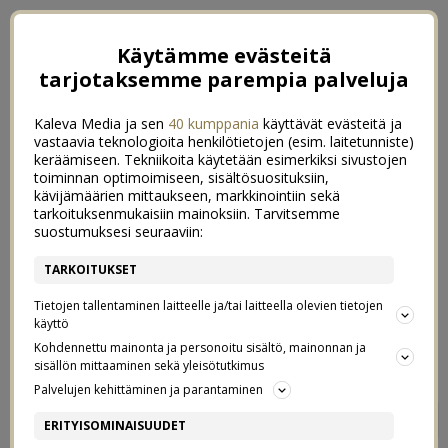
Käytämme evästeitä
tarjotaksemme parempia palveluja
Kaleva Media ja sen
40 kumppania
käyttävät evästeitä ja
vastaavia teknologioita henkilötietojen (esim. laitetunniste)
keräämiseen. Tekniikoita käytetään esimerkiksi sivustojen
toiminnan optimoimiseen, sisältösuosituksiin,
kävijämäärien mittaukseen, markkinointiin sekä
tarkoituksenmukaisiin mainoksiin. Tarvitsemme
suostumuksesi seuraaviin:
TARKOITUKSET
Tietojen tallentaminen laitteelle ja/tai laitteella olevien tietojen
käyttö
Kohdennettu mainonta ja personoitu sisältö, mainonnan ja
sisällön mittaaminen sekä yleisötutkimus
Palvelujen kehittäminen ja parantaminen
KIVAT LAKANAT
27
ERITYISOMINAISUUDET
LASTENSÄNKYYN?