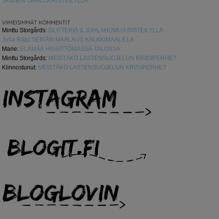
SKIDIEN OMALLA RISTEILYLLÄ
VIIMEISIMMÄT KOMMENTIT
Minttu Storgårds
:
GLITTERIÄ & JUHLAHUMUA RISTEILYLLÄ
Juha Räty
:
SEINÄN MAALAUS KALKKIMAALILLA
Marie
:
ELÄMÄÄ HISSITTÖMÄSSÄ TALOSSA
Minttu Storgårds
:
MEISTÄKÖ LASTENSUOJELUN KRIISIPERHE?
Kiinnostunut
:
MEISTÄKÖ LASTENSUOJELUN KRIISIPERHE?