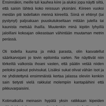
Ensinnäkin, meille tuli kauhea kiire ja aluksi jopa näytti siltä,
että saisin lähteä koko reissuun yksinäni. Kiireen vuoksi
meidän piti todellakin mennä kiireellä. Siinä ei ehtinyt (tai
pystynyt) paljoakaan puuskutukseltaan mitään jutella tai
kaunista metsää ihailla. Muutenkin minä kipitin lyhyillä
jaloillani kokoajan oikeastaan vähintään muutaman metrin
perässä.
Oli todella kuuma ja mikä parasta, olin kasvatellut
säärikarvojani jo tovin epilointia varten. Ne näyttivät niin
törkeiltä valkoista ihoani vasten, että päätin vetää niiden
peitoksi paksut polvisukat. Lisäksi sukat olivat vähän isot ja
ne yhdistettynä ensimmäistä kertaa jalassa oleviin kenkiin
sain tietysti vielä rakkulat molempiin kantapäihini että
pikkuvarpaisiini.
Kotimatkalla meinasin hypätä yksin ratikkaan kipeiden