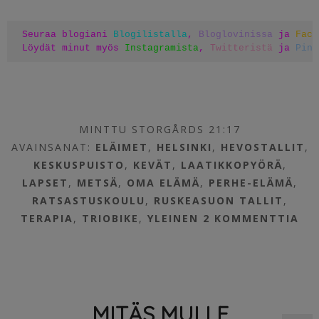
Seuraa blogiani 
Blogilistalla
, 
Bloglovinissa
 ja 
Face
Löydät minut myös 
Instagramista
, 
Twitteristä
 ja 
Pint
MINTTU STORGÅRDS 21:17
AVAINSANAT:
ELÄIMET
,
HELSINKI
,
HEVOSTALLIT
,
KESKUSPUISTO
,
KEVÄT
,
LAATIKKOPYÖRÄ
,
LAPSET
,
METSÄ
,
OMA ELÄMÄ
,
PERHE-ELÄMÄ
,
RATSASTUSKOULU
,
RUSKEASUON TALLIT
,
TERAPIA
,
TRIOBIKE
,
YLEINEN
2 KOMMENTTIA
MITÄS MULLE