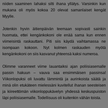
niiden saaminen lahaksi silti ihana yllätys. Varsinkin kun
mukana oli myös kokoa 20 olevat samanlaiset kengät
Myylle.
Jotenkin hyvin äitienpäivän teemaan sopivasti sainkin
huomata, ettei kengänkokoni ole enää sama kun ennen
viimeisintä raskauttani. Piti siis käydä vaihtamassa ne
isompaan kokoon. Nyt kolmen raskauden myötä
kengänkokoni on siis kasvanut yhteensä kaksi numeroa.
Olimme varanneet viime lauantaiksi ajan poliisiasemalle
passin hakuun – vauva saa ensimmäisen passinsa!
Viikonlopuksi oli luvattu lämmintä ja aurinkoista säätä ja
minä olin etukäteen mielessäni kuvitellut ihanan seesteisen
ja kiireettömän viikonloppukävelyn yhdessä keskuspuiston
läpi poliisiasemalle. Todellisuus oli kuitenkin vähän toista.