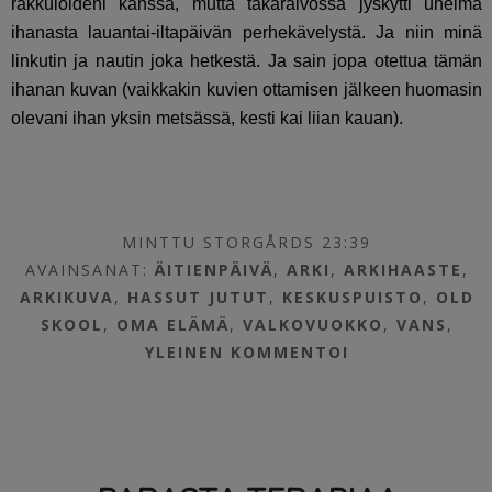
rakkuloideni kanssa, mutta takaraivossa jyskytti unelma
ihanasta lauantai-iltapäivän perhekävelystä. Ja niin minä
linkutin ja nautin joka hetkestä. Ja sain jopa otettua tämän
ihanan kuvan (vaikkakin kuvien ottamisen jälkeen huomasin
olevani ihan yksin metsässä, kesti kai liian kauan).
MINTTU STORGÅRDS 23:39
AVAINSANAT:
ÄITIENPÄIVÄ
,
ARKI
,
ARKIHAASTE
,
ARKIKUVA
,
HASSUT JUTUT
,
KESKUSPUISTO
,
OLD
SKOOL
,
OMA ELÄMÄ
,
VALKOVUOKKO
,
VANS
,
YLEINEN
KOMMENTOI