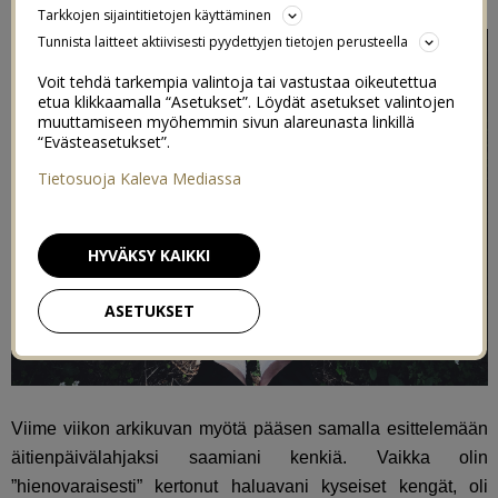
Tarkkojen sijaintitietojen käyttäminen
Tunnista laitteet aktiivisesti pyydettyjen tietojen perusteella
Voit tehdä tarkempia valintoja tai vastustaa oikeutettua
etua klikkaamalla “Asetukset”. Löydät asetukset valintojen
muuttamiseen myöhemmin sivun alareunasta linkillä
“Evästeasetukset”.
Tietosuoja Kaleva Mediassa
HYVÄKSY KAIKKI
ASETUKSET
Viime viikon arkikuvan myötä pääsen samalla esittelemään
äitienpäivälahjaksi saamiani kenkiä. Vaikka olin
”hienovaraisesti” kertonut haluavani kyseiset kengät, oli