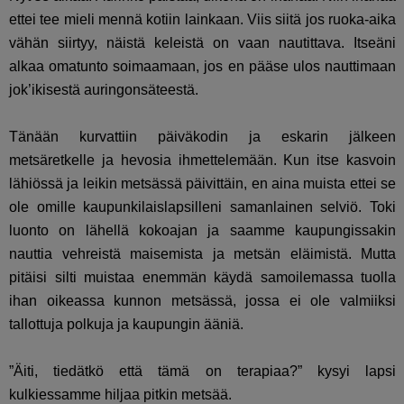
ettei tee mieli mennä kotiin lainkaan. Viis siitä jos ruoka-aika
vähän siirtyy, näistä keleistä on vaan nautittava. Itseäni
alkaa omatunto soimaamaan, jos en pääse ulos nauttimaan
jok’ikisestä auringonsäteestä.
Tänään kurvattiin päiväkodin ja eskarin jälkeen
metsäretkelle ja hevosia ihmettelemään. Kun itse kasvoin
lähiössä ja leikin metsässä päivittäin, en aina muista ettei se
ole omille kaupunkilaislapsilleni samanlainen selviö. Toki
luonto on lähellä kokoajan ja saamme kaupungissakin
nauttia vehreistä maisemista ja metsän eläimistä. Mutta
pitäisi silti muistaa enemmän käydä samoilemassa tuolla
ihan oikeassa kunnon metsässä, jossa ei ole valmiiksi
tallottuja polkuja ja kaupungin ääniä.
”Äiti, tiedätkö että tämä on terapiaa?” kysyi lapsi
kulkiessamme hiljaa pitkin metsää.