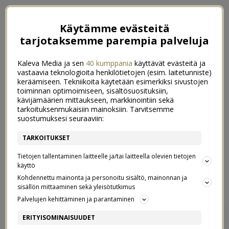
Käytämme evästeitä
tarjotaksemme parempia palveluja
Kaleva Media ja sen
40 kumppania
käyttävät evästeitä ja
vastaavia teknologioita henkilötietojen (esim. laitetunniste)
keräämiseen. Tekniikoita käytetään esimerkiksi sivustojen
toiminnan optimoimiseen, sisältösuosituksiin,
kävijämäärien mittaukseen, markkinointiin sekä
tarkoituksenmukaisiin mainoksiin. Tarvitsemme
suostumuksesi seuraaviin:
TARKOITUKSET
Tietojen tallentaminen laitteelle ja/tai laitteella olevien tietojen
käyttö
Kohdennettu mainonta ja personoitu sisältö, mainonnan ja
sisällön mittaaminen sekä yleisötutkimus
Palvelujen kehittäminen ja parantaminen
ARKIKUVA 20/52
0
ERITYISOMINAISUUDET
21/05/2019