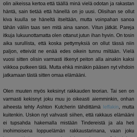
olin aikeissa kertoa että täällä minä vielä odotan ja rakastan
häntä, sain tietää että hänellä on jo uusi. Olisihan se ollut
kiva kuulla se häneltä itseltään, mutta voinpahan sanoa
tähän väliin taas sen mitä aina sanon. Vitun jätkät. Pareja
itkuja lukuunottamatta olen ottanut jutun ihan hyvin. On tosin
aika surullista, että koska pettymyksiä on ollut tässä niin
paljon, etteivät ne enää edes oikein tunnu miltään. Vielä
vuosi sitten olisin varmasti itkenyt peiton alla ainakin kaksi
viikkoa putkeen tätä. Mutta ehkä minäkin pääsen nyt vihdoin
jatkamaan tästä sitten omaa elämääni.
Olen muuten myös keksinyt rakkauden teorian. Tai sen on
varmasti kekisnyt joku muu jo oikeasti aiemminkin, onhan
aiheesta tehty Ashton Kutcherin tähdittämä
leffakin
, mutta
kuitenkin. Uskon nyt vahvasti siihen, että rakkaus elämääni
ei tupsahda hakemalla mistään Tindereistä ja ala heti
inohimoisena loppuelämän rakkaustarinana, vaan joku