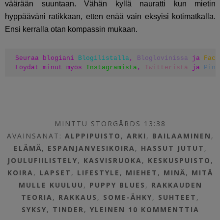
väärään suuntaan. Vähän kyllä nauratti kun mietin
hyppääväni ratikkaan, etten enää vain eksyisi kotimatkalla.
Ensi kerralla otan kompassin mukaan.
Seuraa blogiani 
Blogilistalla
, 
Bloglovinissa
 ja 
Face
Löydät minut myös 
Instagramista
, 
Twitteristä
 ja 
Pint
MINTTU STORGÅRDS 13:38
AVAINSANAT:
ALPPIPUISTO
,
ARKI
,
BAILAAMINEN
,
ELÄMÄ
,
ESPANJANVESIKOIRA
,
HASSUT JUTUT
,
JOULUFIILISTELY
,
KASVISRUOKA
,
KESKUSPUISTO
,
KOIRA
,
LAPSET
,
LIFESTYLE
,
MIEHET
,
MINÄ
,
MITÄ
MULLE KUULUU
,
PUPPY BLUES
,
RAKKAUDEN
TEORIA
,
RAKKAUS
,
SOME-ÄHKY
,
SUHTEET
,
SYKSY
,
TINDER
,
YLEINEN
10 KOMMENTTIA