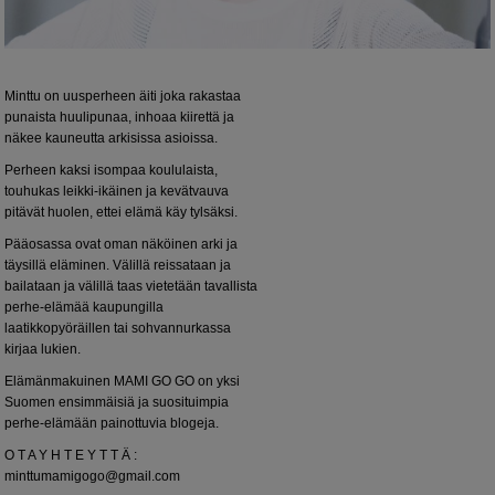
Minttu on uusperheen äiti joka rakastaa
punaista huulipunaa, inhoaa kiirettä ja
näkee kauneutta arkisissa asioissa.
Perheen kaksi isompaa koululaista,
touhukas leikki-ikäinen ja kevätvauva
pitävät huolen, ettei elämä käy tylsäksi.
Pääosassa ovat oman näköinen arki ja
täysillä eläminen. Välillä reissataan ja
bailataan ja välillä taas vietetään tavallista
perhe-elämää kaupungilla
laatikkopyöräillen tai sohvannurkassa
kirjaa lukien.
Elämänmakuinen MAMI GO GO on yksi
Suomen ensimmäisiä ja suosituimpia
perhe-elämään painottuvia blogeja.
O T A Y H T E Y T T Ä :
minttumamigogo@gmail.com