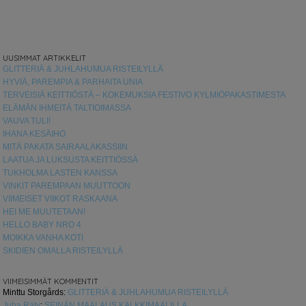
UUSIMMAT ARTIKKELIT
GLITTERIÄ & JUHLAHUMUA RISTEILYLLÄ
HYVIÄ, PAREMPIA & PARHAITA UNIA
TERVEISIÄ KEITTIÖSTÄ – KOKEMUKSIA FESTIVO KYLMIÖPAKASTIMESTA
ELÄMÄN IHMEITÄ TALTIOIMASSA
VAUVA TULI!
IHANA KESÄIHO
MITÄ PAKATA SAIRAALAKASSIIN
LAATUA JA LUKSUSTA KEITTIÖSSÄ
TUKHOLMA LASTEN KANSSA
VINKIT PAREMPAAN MUUTTOON
VIIMEISET VIIKOT RASKAANA
HEI ME MUUTETAAN!
HELLO BABY NRO 4
MOIKKA VANHA KOTI
SKIDIEN OMALLA RISTEILYLLÄ
VIIMEISIMMÄT KOMMENTIT
Minttu Storgårds
:
GLITTERIÄ & JUHLAHUMUA RISTEILYLLÄ
Juha Räty
:
SEINÄN MAALAUS KALKKIMAALILLA