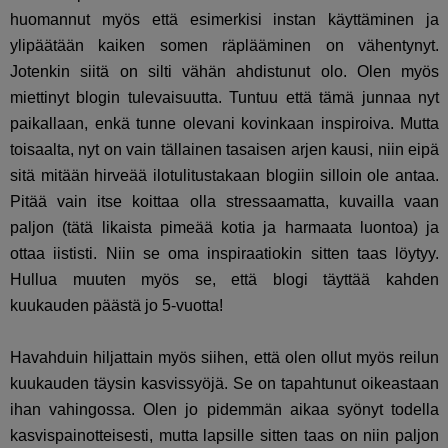
huomannut myös että esimerkisi instan käyttäminen ja
ylipäätään kaiken somen räplääminen on vähentynyt.
Jotenkin siitä on silti vähän ahdistunut olo. Olen myös
miettinyt blogin tulevaisuutta. Tuntuu että tämä junnaa nyt
paikallaan, enkä tunne olevani kovinkaan inspiroiva. Mutta
toisaalta, nyt on vain tällainen tasaisen arjen kausi, niin eipä
sitä mitään hirveää ilotulitustakaan blogiin silloin ole antaa.
Pitää vain itse koittaa olla stressaamatta, kuvailla vaan
paljon (tätä likaista pimeää kotia ja harmaata luontoa) ja
ottaa iististi. Niin se oma inspiraatiokin sitten taas löytyy.
Hullua muuten myös se, että blogi täyttää kahden
kuukauden päästä jo 5-vuotta!
Havahduin hiljattain myös siihen, että olen ollut myös reilun
kuukauden täysin kasvissyöjä. Se on tapahtunut oikeastaan
ihan vahingossa. Olen jo pidemmän aikaa syönyt todella
kasvispainotteisesti, mutta lapsille sitten taas on niin paljon