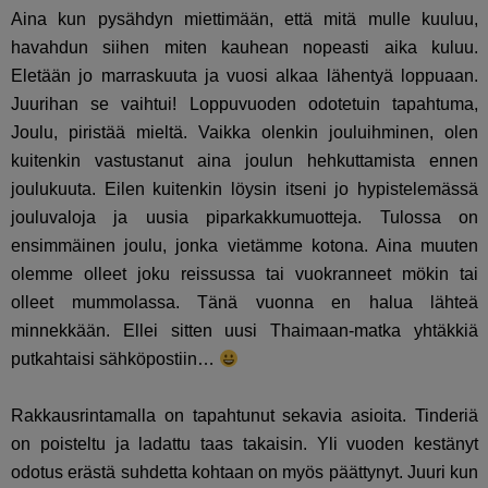
Aina kun pysähdyn miettimään, että mitä mulle kuuluu,
havahdun siihen miten kauhean nopeasti aika kuluu.
Eletään jo marraskuuta ja vuosi alkaa lähentyä loppuaan.
Juurihan se vaihtui! Loppuvuoden odotetuin tapahtuma,
Joulu, piristää mieltä. Vaikka olenkin jouluihminen, olen
kuitenkin vastustanut aina joulun hehkuttamista ennen
joulukuuta. Eilen kuitenkin löysin itseni jo hypistelemässä
jouluvaloja ja uusia piparkakkumuotteja. Tulossa on
ensimmäinen joulu, jonka vietämme kotona. Aina muuten
olemme olleet joku reissussa tai vuokranneet mökin tai
olleet mummolassa. Tänä vuonna en halua lähteä
minnekkään. Ellei sitten uusi Thaimaan-matka yhtäkkiä
putkahtaisi sähköpostiin…
Rakkausrintamalla on tapahtunut sekavia asioita. Tinderiä
on poisteltu ja ladattu taas takaisin. Yli vuoden kestänyt
odotus erästä suhdetta kohtaan on myös päättynyt. Juuri kun