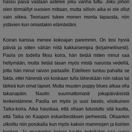
hassu päivä vastaan astelee joku vanha tuttu. Joku johon
olen törmäillyt vuosien mittaan, mutta silloin aika ei ole ollut
vain oikea. Teoriaani tukee monen monta tapausta, niin
ystävien kun omastakin elämästäni.
Koiran kanssa menee kokoajan paremmin. On tosi hyviä
päiviä ja sitten vähän niitä kakkaisempia (kirjaimellisesti).
Paola on todella fiksu koira, hän tietää miten minut saa
heltymään, mutta tietää tasan myös mistä naruista vedellä,
jotta hän minut raivon partaalle. Edelleen tuntuu pahalta se
fakta, ettei hänestä voi koskaan tulla läheskään niin rakas tai
tärkeä kun omat lapset. Mutta muuten puppy blues alkaa olla
takanapäin. Nautin suunnattomasti jokapäiväisistä
lenkeistämme. Paolla on myös jo uusi bestis, viisikuinen
Taika-koira. Aika hauskaa, että ollaan tutustuttu sitä kautta,
että Taika on Kaapon eskaribestiksen perheestä. Ollaankin
ulkoiltu niin porukalla kun myös kaksin mammojen ja koirien
kesken. Ja muutenkin koiran kautta todellakin saa uusia