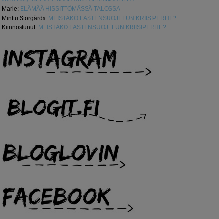
Marie
:
ELÄMÄÄ HISSITTÖMÄSSÄ TALOSSA
Minttu Storgårds
:
MEISTÄKÖ LASTENSUOJELUN KRIISIPERHE?
Kiinnostunut
:
MEISTÄKÖ LASTENSUOJELUN KRIISIPERHE?