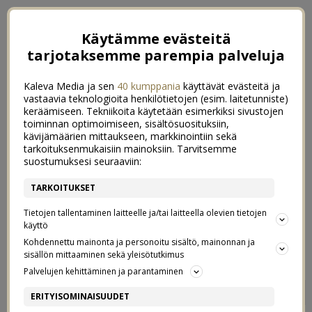
Käytämme evästeitä
tarjotaksemme parempia palveluja
Kaleva Media ja sen
40 kumppania
käyttävät evästeitä ja
vastaavia teknologioita henkilötietojen (esim. laitetunniste)
keräämiseen. Tekniikoita käytetään esimerkiksi sivustojen
toiminnan optimoimiseen, sisältösuosituksiin,
kävijämäärien mittaukseen, markkinointiin sekä
tarkoituksenmukaisiin mainoksiin. Tarvitsemme
suostumuksesi seuraaviin:
TARKOITUKSET
Tietojen tallentaminen laitteelle ja/tai laitteella olevien tietojen
käyttö
Kohdennettu mainonta ja personoitu sisältö, mainonnan ja
sisällön mittaaminen sekä yleisötutkimus
Palvelujen kehittäminen ja parantaminen
MITÄS MULLE
10
ERITYISOMINAISUUDET
4/11/2015