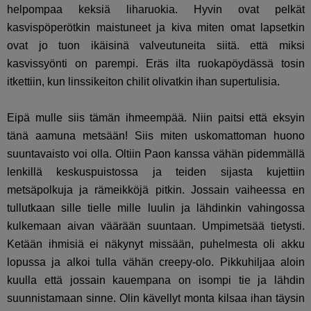
helpompaa keksiä liharuokia. Hyvin ovat pelkät
kasvispöperötkin maistuneet ja kiva miten omat lapsetkin
ovat jo tuon ikäisinä valveutuneita siitä. että miksi
kasvissyönti on parempi. Eräs ilta ruokapöydässä tosin
itkettiin, kun linssikeiton chilit olivatkin ihan supertulisia.
Eipä mulle siis tämän ihmeempää. Niin paitsi että eksyin
tänä aamuna metsään! Siis miten uskomattoman huono
suuntavaisto voi olla. Oltiin Paon kanssa vähän pidemmällä
lenkillä keskuspuistossa ja teiden sijasta kujettiin
metsäpolkuja ja rämeikköjä pitkin. Jossain vaiheessa en
tullutkaan sille tielle mille luulin ja lähdinkin vahingossa
kulkemaan aivan väärään suuntaan. Umpimetsää tietysti.
Ketään ihmisiä ei näkynyt missään, puhelmesta oli akku
lopussa ja alkoi tulla vähän creepy-olo. Pikkuhiljaa aloin
kuulla että jossain kauempana on isompi tie ja lähdin
suunnistamaan sinne. Olin kävellyt monta kilsaa ihan täysin