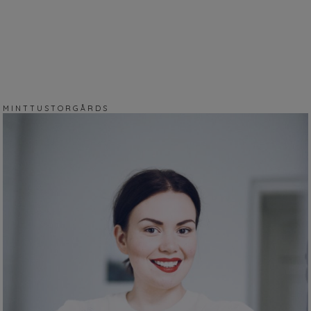
M I N T T U S T O R G Å R D S