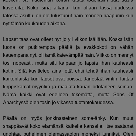
kavereita. Koko sinä aikana, kun ollaan tässä uudessa
talossa asuttu, en ole tutustunut näin moneen naapuriin kun
nyt tämän kuukauden aikana.
Lapset taas ovat olleet nyt jo yli viikon isällään. Koska isän
luona on putkiremppa päällä ja evakkokoti on vähän
kauempana nyt, oli tämä kätevämpää näin. Viikko on mennyt
tosi nopeasti, mutta silti kaipaan jo lapsia ihan kauheasti
kotiin. Sitä kuvittelee aina, että ehtii tehdä ihan kauheasti
kaikenlaista kun lapset ovat poissa. Järjestää vintin, laittaa
kirppiskamat myyntiin ja maalata kauan odotaneen seinän.
Nämä kaikki ovat edelleen tekemättä, mutta Sons Of
Anarchyssä olen tosin jo vikassa tuotantokaudessa.
Päällä on myös jonkinasteinen some-ähky. Kun muut
snäppäävät koko elämänsä kaikelle kansalle, itse saatanat
unohtaa puhelimen olemassaolon moneksi tunniksi. Olen