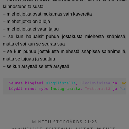
kiinnostuneita susta
– miehet jotka ovat mukamas vain kavereita
– miehet jotka on ällöjä
– miehet jotka ei vaan tajuu
– se kun haluaisit puhua jostakusta miehestä snäpissä,
mutta et voi kun se seuraa sua
– se kun puhuu jostakusta miehestä snäpissä salanimellä,
mutta se tajuaa ja suuttuu
– se kun ärsyttää se että ärsyttää
Seuraa blogiani 
Blogilistalla
, 
Bloglovinissa
 ja 
Face
Löydät minut myös 
Instagramista
, 
Twitteristä
 ja 
Pint
MINTTU STORGÅRDS 21:23
AVAINSANAT:
DEITTAILU
,
LISTAT
,
MIEHET
,