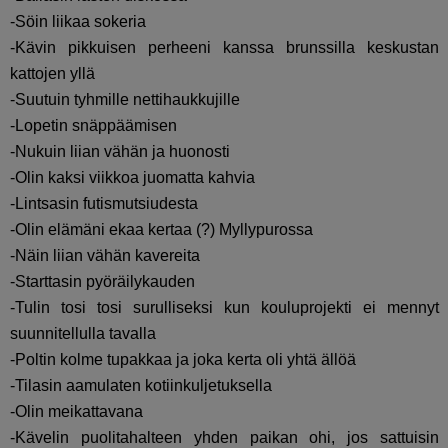
-Söin liikaa sokeria
-Kävin pikkuisen perheeni kanssa brunssilla keskustan
kattojen yllä
-Suutuin tyhmille nettihaukkujille
-Lopetin snäppäämisen
-Nukuin liian vähän ja huonosti
-Olin kaksi viikkoa juomatta kahvia
-Lintsasin futismutsiudesta
-Olin elämäni ekaa kertaa (?) Myllypurossa
-Näin liian vähän kavereita
-Starttasin pyöräilykauden
-Tulin tosi tosi surulliseksi kun kouluprojekti ei mennyt
suunnitellulla tavalla
-Poltin kolme tupakkaa ja joka kerta oli yhtä ällöä
-Tilasin aamulaten kotiinkuljetuksella
-Olin meikattavana
-Kävelin puolitahalteen yhden paikan ohi, jos sattuisin