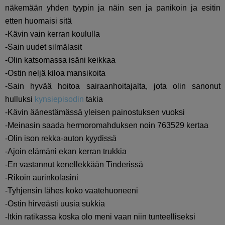
näkemään yhden tyypin ja näin sen ja panikoin ja esitin
etten huomaisi sitä
-Kävin vain kerran koululla
-Sain uudet silmälasit
-Olin katsomassa isäni keikkaa
-Ostin neljä kiloa mansikoita
-Sain hyvää hoitoa sairaanhoitajalta, jota olin sanonut
hulluksi
kynsiepisodin
takia
-Kävin äänestämässä yleisen painostuksen vuoksi
-Meinasin saada hermoromahduksen noin 763529 kertaa
-Olin ison rekka-auton kyydissä
-Ajoin elämäni ekan kerran trukkia
-En vastannut kenellekkään Tinderissä
-Rikoin aurinkolasini
-Tyhjensin lähes koko vaatehuoneeni
-Ostin hirveästi uusia sukkia
-Itkin ratikassa koska olo meni vaan niin tunteelliseksi