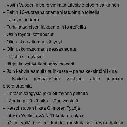
– Voitin Vuoden inspiroivimman Lifestyle-blogin palkinnon
– Peitin 16-vuotaana ottamani tatuoinnin toisella
– Latasin Tinderin
– Tunti lataamisen jälkeen olin jo treffeillä
– Ostin täydelliset housut
– Olin uskomattoman väsynyt
– Olin uskomattoman stressaantunut
– Hajotin silmälasini
– Järjestin ystävälleni babyshowerit
– Join kahvia aamulla suihkussa – paras keksintöni ikinä
– Kaikkia periaatteitani vastaan, aloin juomaan
energiajuomia
– Heräsin sängystä joka oli täynnä glitteriä
– Lähetin pitkästä aikaa känniviestejä
– Katsoin aivan liikaa Gilmoren Tyttöjä
– Tilasin Woltista VAIN 11 kertaa ruokaa
– Ostin yöllä itselleni kahdet ranskalaiset, koska halusin