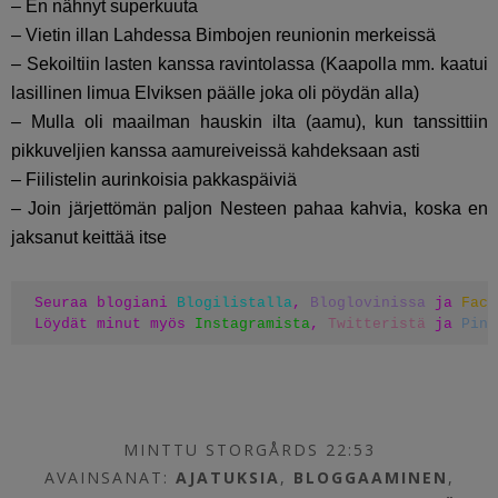
– En nähnyt superkuuta
– Vietin illan Lahdessa Bimbojen reunionin merkeissä
– Sekoiltiin lasten kanssa ravintolassa (Kaapolla mm. kaatui
lasillinen limua Elviksen päälle joka oli pöydän alla)
– Mulla oli maailman hauskin ilta (aamu), kun tanssittiin
pikkuveljien kanssa aamureiveissä kahdeksaan asti
– Fiilistelin aurinkoisia pakkaspäiviä
– Join järjettömän paljon Nesteen pahaa kahvia, koska en
jaksanut keittää itse
Seuraa blogiani 
Blogilistalla
, 
Bloglovinissa
 ja 
Face
Löydät minut myös 
Instagramista
, 
Twitteristä
 ja 
Pint
MINTTU STORGÅRDS 22:53
AVAINSANAT:
AJATUKSIA
,
BLOGGAAMINEN
,