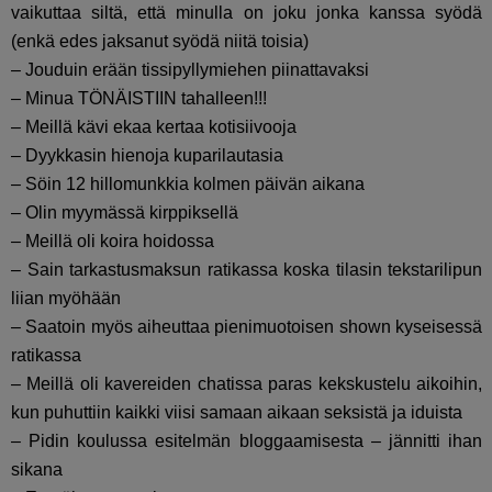
vaikuttaa siltä, että minulla on joku jonka kanssa syödä
(enkä edes jaksanut syödä niitä toisia)
– Jouduin erään tissipyllymiehen piinattavaksi
– Minua TÖNÄISTIIN tahalleen!!!
– Meillä kävi ekaa kertaa kotisiivooja
– Dyykkasin hienoja kuparilautasia
– Söin 12 hillomunkkia kolmen päivän aikana
– Olin myymässä kirppiksellä
– Meillä oli koira hoidossa
– Sain tarkastusmaksun ratikassa koska tilasin tekstarilipun
liian myöhään
– Saatoin myös aiheuttaa pienimuotoisen shown kyseisessä
ratikassa
– Meillä oli kavereiden chatissa paras kekskustelu aikoihin,
kun puhuttiin kaikki viisi samaan aikaan seksistä ja iduista
– Pidin koulussa esitelmän bloggaamisesta – jännitti ihan
sikana