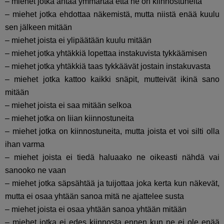
– miehet jotka antaa ymmärtää että ne on kiinnostuneita
– miehet jotka ehdottaa näkemistä, mutta niistä enää kuulu
sen jälkeen mitään
– miehet joista ei ylipäätään kuulu mitään
– miehet jotka yhtäkkiä lopettaa instakuvista tykkäämisen
– miehet jotka yhtäkkiä taas tykkäävät jostain instakuvasta
– miehet jotka kattoo kaikki snäpit, mutteivät ikinä sano
mitään
– miehet joista ei saa mitään selkoa
– miehet jotka on liian kiinnostuneita
– miehet jotka on kiinnostuneita, mutta joista et voi silti olla
ihan varma
– miehet joista ei tiedä haluaako ne oikeasti nähdä vai
sanooko ne vaan
– miehet jotka säpsähtää ja tuijottaa joka kerta kun näkevät,
mutta ei osaa yhtään sanoa mitä ne ajattelee susta
– miehet joista ei osaa yhtään sanoa yhtään mitään
– miehet jotka ei edes kiinnosta ennen kun ne ei ole enää