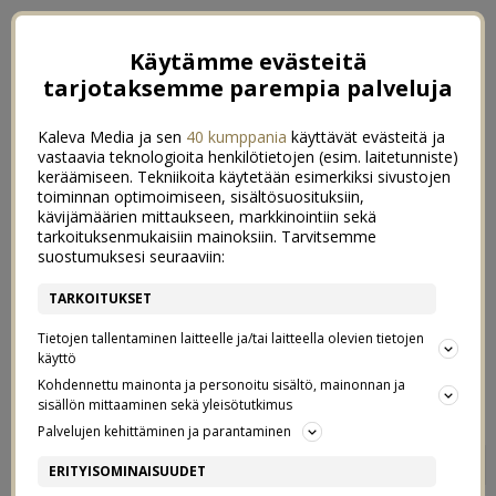
Käytämme evästeitä
tarjotaksemme parempia palveluja
Kaleva Media ja sen
40 kumppania
käyttävät evästeitä ja
vastaavia teknologioita henkilötietojen (esim. laitetunniste)
keräämiseen. Tekniikoita käytetään esimerkiksi sivustojen
toiminnan optimoimiseen, sisältösuosituksiin,
kävijämäärien mittaukseen, markkinointiin sekä
tarkoituksenmukaisiin mainoksiin. Tarvitsemme
suostumuksesi seuraaviin:
TARKOITUKSET
Tietojen tallentaminen laitteelle ja/tai laitteella olevien tietojen
käyttö
Kohdennettu mainonta ja personoitu sisältö, mainonnan ja
sisällön mittaaminen sekä yleisötutkimus
Palvelujen kehittäminen ja parantaminen
JAHAS TAAS MIKÄ HUHTIKUU
0
ERITYISOMINAISUUDET
2/05/2017