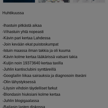
Huhtikuussa
-Ihastuin pitkästä aikaa
-Vihastuin yhtä nopeasti
-Kävin pari kertaa Lahdessa
-Join kevään ekat puistoskumpat
-Istuin maassa ilman takkia ja oli kuuma
-Kävin kolme kertaa lääkärissä vatsani takia
-Kuljin noin 19373640 kertaa taxilla
-Juhlin kantisclubini synttäreillä
-Googlailin liikaa sairauksia ja diagnosoin itseäni
-Olin tähystyksessä
-Löysin vihdoin täydelliset farkut
-Blondasin hiuksiani kolme kertaa
-Juhlin blogigaalassa
-Bailasin lasten diskossa