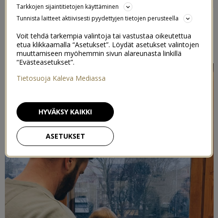
Tarkkojen sijaintitietojen käyttäminen
15/02/2020
Tunnista laitteet aktiivisesti pyydettyjen tietojen perusteella
Arki-sarjassa julkaistaan vuoden joka viikolta arkisia
Voit tehdä tarkempia valintoja tai vastustaa oikeutettua
tapahtumia, jotka ovat tallentuneet puhelimeen. Viikko 7.
etua klikkaamalla “Asetukset”. Löydät asetukset valintojen
muuttamiseen myöhemmin sivun alareunasta linkillä
“Evästeasetukset”.
Tietosuoja Kaleva Mediassa
HYVÄKSY KAIKKI
ASETUKSET