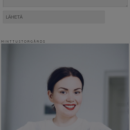
M I N T T U S T O R G Å R D S