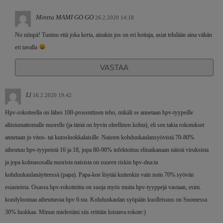
Minttu MAMI GO GO
26.2.2020 14:18
No niinpä! Tuntuu että joka kerta, ainakin jos on eri hoitaja, asiat tehdään aina vähän
eri tavalla
VASTAA
Ll
16.2.2020 19:42
Hpv-rokotteella on lähes 100-prosenttisen teho, mikäli se annetaan hpv-tyypeille
altistumattomalle nuorelle (ja tämä on hyvin oleellinen kohta), eli sen takia rokotukset
annetaan jo vitos- tai kutosluokkalaisille. Naisten kohdunkaulansyövistä 70-80%
aiheutuu hpv-tyypeistä 16 ja 18, jopa 80-90% infektoituu elinaikanaan näistä viruksista
ja jopa kolmasosalla nuorista naisista on suuren riskin hpv-dna:ta
kohdunkaulanäytteessä (papa). Papa-koe löytää kuitenkin vain noin 70% syövän
esiasteista. Osassa hpv-rokotteitta on suoja myös muita hpv-tyyppejä vastaan, esim.
kondyloomaa aiheuttavaa hpv 6:sta. Kohdunkaulan syöpään kuolleisuus on Suomessa
30% luokkaa. Minun mielestäni siis erittäin loistava rokote:)