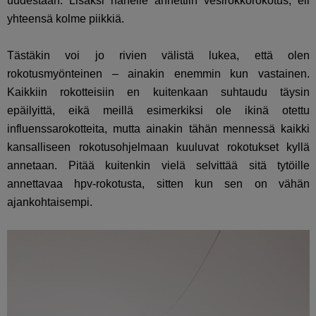
uudestaan. Lisäksi hänelle annettiin vesirokkorokotus, eli
yhteensä kolme piikkiä.
Tästäkin voi jo rivien välistä lukea, että olen
rokotusmyönteinen – ainakin enemmin kun vastainen.
Kaikkiin rokotteisiin en kuitenkaan suhtaudu täysin
epäilyittä, eikä meillä esimerkiksi ole ikinä otettu
influenssarokotteita, mutta ainakin tähän mennessä kaikki
kansalliseen rokotusohjelmaan kuuluvat rokotukset kyllä
annetaan. Pitää kuitenkin vielä selvittää sitä tytöille
annettavaa hpv-rokotusta, sitten kun sen on vähän
ajankohtaisempi.