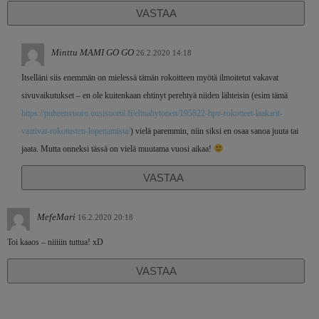
VASTAA
Minttu MAMI GO GO
26.2.2020 14:18
Itselläni siis enemmän on mielessä tämän rokoitteen myötä ilmoitetut vakavat
sivuvaikutukset – en ole kuitenkaan ehtinyt perehtyä niiden lähteisin (esim tämä
https://puheenvuoro.uusisuomi.fi/elinahytonen/195822-hpv-rokotteet-laakarit-
vaativat-rokotusten-lopettamista/
) vielä paremmin, niin siksi en osaa sanoa juuta tai
jaata. Mutta onneksi tässä on vielä muutama vuosi aikaa!
VASTAA
MefeMari
16.2.2020 20:18
Toi kaaos – niiiiin tuttua! xD
VASTAA