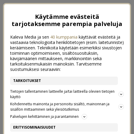
Käytämme evästeitä
tarjotaksemme parempia palveluja
Kaleva Media ja sen
40 kumppania
käyttävät evästeitä ja
vastaavia teknologioita henkilötietojen (esim. laitetunniste)
keräämiseen. Tekniikoita käytetään esimerkiksi sivustojen
toiminnan optimoimiseen, sisältösuosituksiin,
kävijämäärien mittaukseen, markkinointiin sekä
tarkoituksenmukaisiin mainoksiin. Tarvitsemme
suostumuksesi seuraaviin:
TARKOITUKSET
Tietojen tallentaminen laitteelle ja/tai laitteella olevien tietojen
käyttö
Kohdennettu mainonta ja personoitu sisältö, mainonnan ja
sisällön mittaaminen sekä yleisötutkimus
←
ELÄMÄÄ HISSITTÖMÄSSÄ TALOSSA
KREISI KIRPPISLÖYTÖ
→
Palvelujen kehittäminen ja parantaminen
ARKI 7
ERITYISOMINAISUUDET
5