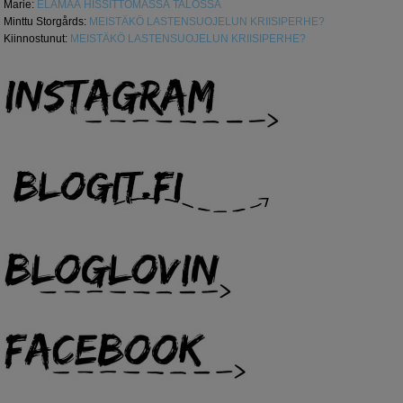
Marie
:
ELÄMÄÄ HISSITTÖMÄSSÄ TALOSSA
Minttu Storgårds
:
MEISTÄKÖ LASTENSUOJELUN KRIISIPERHE?
Kiinnostunut
:
MEISTÄKÖ LASTENSUOJELUN KRIISIPERHE?