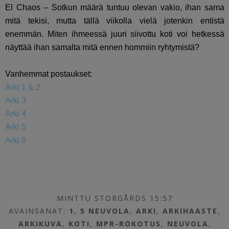
El Chaos – Sotkun määrä tuntuu olevan vakio, ihan sama
mitä tekisi, mutta tällä viikolla vielä jotenkin entistä
enemmän. Miten ihmeessä juuri siivottu koti voi hetkessä
näyttää ihan samalta mitä ennen hommiin ryhtymistä?
Vanhemmat postaukset:
Arki 1 & 2
Arki 3
Arki 4
Arki 5
Arki 6
MINTTU STORGÅRDS 15:57
AVAINSANAT:
1
,
5 NEUVOLA
,
ARKI
,
ARKIHAASTE
,
ARKIKUVA
,
KOTI
,
MPR-ROKOTUS
,
NEUVOLA
,