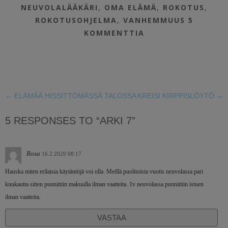
NEUVOLALÄÄKÄRI
,
OMA ELÄMÄ
,
ROKOTUS
,
ROKOTUSOHJELMA
,
VANHEMMUUS
5
KOMMENTTIA
←
ELÄMÄÄ HISSITTÖMÄSSÄ TALOSSA
KREISI KIRPPISLÖYTÖ
→
5 RESPONSES TO “ARKI 7”
Rosa
16.2.2020 08:17
Hauska miten erilaisia käytäntöjä voi olla. Meillä puolitoista vuotis neuvolassa pari
kuukautta sitten punnittiin makuulla ilman vaatteita. 1v neuvolassa punnittiin istuen
ilman vaatteita.
VASTAA