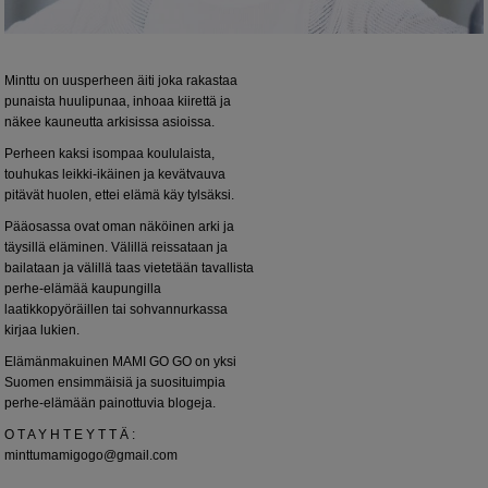
Minttu on uusperheen äiti joka rakastaa
punaista huulipunaa, inhoaa kiirettä ja
näkee kauneutta arkisissa asioissa.
Perheen kaksi isompaa koululaista,
touhukas leikki-ikäinen ja kevätvauva
pitävät huolen, ettei elämä käy tylsäksi.
Pääosassa ovat oman näköinen arki ja
täysillä eläminen. Välillä reissataan ja
bailataan ja välillä taas vietetään tavallista
perhe-elämää kaupungilla
laatikkopyöräillen tai sohvannurkassa
kirjaa lukien.
Elämänmakuinen MAMI GO GO on yksi
Suomen ensimmäisiä ja suosituimpia
perhe-elämään painottuvia blogeja.
O T A Y H T E Y T T Ä :
minttumamigogo@gmail.com