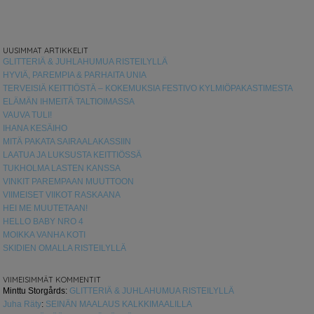
UUSIMMAT ARTIKKELIT
GLITTERIÄ & JUHLAHUMUA RISTEILYLLÄ
HYVIÄ, PAREMPIA & PARHAITA UNIA
TERVEISIÄ KEITTIÖSTÄ – KOKEMUKSIA FESTIVO KYLMIÖPAKASTIMESTA
ELÄMÄN IHMEITÄ TALTIOIMASSA
VAUVA TULI!
IHANA KESÄIHO
MITÄ PAKATA SAIRAALAKASSIIN
LAATUA JA LUKSUSTA KEITTIÖSSÄ
TUKHOLMA LASTEN KANSSA
VINKIT PAREMPAAN MUUTTOON
VIIMEISET VIIKOT RASKAANA
HEI ME MUUTETAAN!
HELLO BABY NRO 4
MOIKKA VANHA KOTI
SKIDIEN OMALLA RISTEILYLLÄ
VIIMEISIMMÄT KOMMENTIT
Minttu Storgårds
:
GLITTERIÄ & JUHLAHUMUA RISTEILYLLÄ
Juha Räty
:
SEINÄN MAALAUS KALKKIMAALILLA