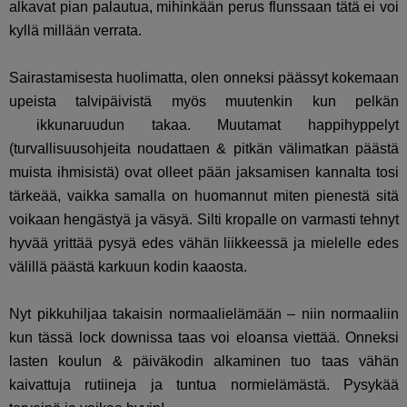
alkavat pian palautua, mihinkään perus flunssaan tätä ei voi
kyllä millään verrata.
Sairastamisesta huolimatta, olen onneksi päässyt kokemaan
upeista talvipäivistä myös muutenkin kun pelkän
ikkunaruudun takaa. Muutamat happihyppelyt
(turvallisuusohjeita noudattaen & pitkän välimatkan päästä
muista ihmisistä) ovat olleet pään jaksamisen kannalta tosi
tärkeää, vaikka samalla on huomannut miten pienestä sitä
voikaan hengästyä ja väsyä. Silti kropalle on varmasti tehnyt
hyvää yrittää pysyä edes vähän liikkeessä ja mielelle edes
välillä päästä karkuun kodin kaaosta.
Nyt pikkuhiljaa takaisin normaalielämään – niin normaaliin
kun tässä lock downissa taas voi eloansa viettää. Onneksi
lasten koulun & päiväkodin alkaminen tuo taas vähän
kaivattuja rutiineja ja tuntua normielämästä. Pysykää