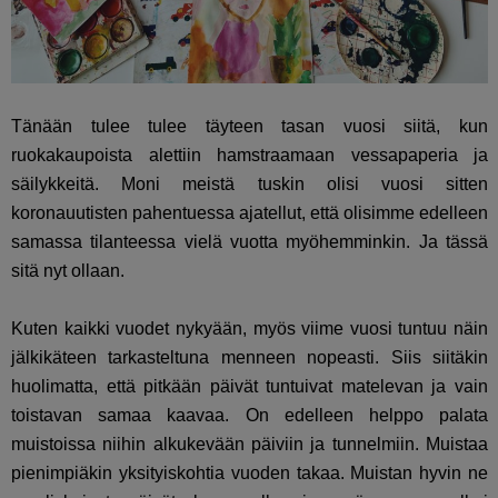
Tänään tulee tulee täyteen tasan vuosi siitä, kun
ruokakaupoista alettiin hamstraamaan vessapaperia ja
säilykkeitä. Moni meistä tuskin olisi vuosi sitten
koronauutisten pahentuessa ajatellut, että olisimme edelleen
samassa tilanteessa vielä vuotta myöhemminkin. Ja tässä
sitä nyt ollaan.
Kuten kaikki vuodet nykyään, myös viime vuosi tuntuu näin
jälkikäteen tarkasteltuna menneen nopeasti. Siis siitäkin
huolimatta, että pitkään päivät tuntuivat matelevan ja vain
toistavan samaa kaavaa. On edelleen helppo palata
muistoissa niihin alkukevään päiviin ja tunnelmiin. Muistaa
pienimpiäkin yksityiskohtia vuoden takaa. Muistan hyvin ne