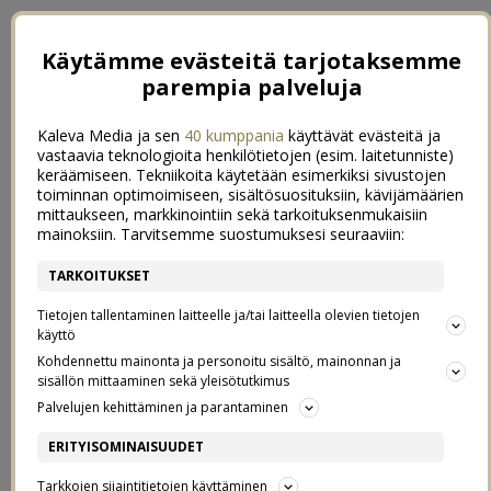
Käytämme evästeitä tarjotaksemme
parempia palveluja
Kaleva Media ja sen
40 kumppania
käyttävät evästeitä ja
vastaavia teknologioita henkilötietojen (esim. laitetunniste)
keräämiseen. Tekniikoita käytetään esimerkiksi sivustojen
toiminnan optimoimiseen, sisältösuosituksiin, kävijämäärien
mittaukseen, markkinointiin sekä tarkoituksenmukaisiin
mainoksiin. Tarvitsemme suostumuksesi seuraaviin:
TARKOITUKSET
Tietojen tallentaminen laitteelle ja/tai laitteella olevien tietojen
käyttö
Kohdennettu mainonta ja personoitu sisältö, mainonnan ja
sisällön mittaaminen sekä yleisötutkimus
Palvelujen kehittäminen ja parantaminen
KORONA KUVAPÄIVÄKIRJA
ERITYISOMINAISUUDET
0
10/01/2022
Tarkkojen sijaintitietojen käyttäminen