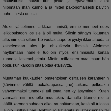
maaliskuiset päivät kun pelko ja epävarmuus alkoi
hiipimään ihan kunnolla ja miten pakonomaisesti päivitin
puhelimesta uutisia.
Aluksi välttelimme tarkkaan ihmisiä, emme menneet edes
leikkipuistoon jos siellä oli muita. Siirsin sängyn ikkuanan
alle, niin että silloin 1,5 vuotas taaperoi pystyi ikkunalaudalta
katselemaan ulos ja ohikulkevia ihmisiä. Aloimme
näyttämään hänelle tuolloin myös ensimmäistä kertaa
kunnolla lastenohjelmia. Mietin, millaiseen maailmaan hän
oppii, kun kaikkiin pitää pitää etäisyyttä.
Muutaman kuukauden omaehtoisen osittaisen karanteenin
(kävimme välillä ruokakaupassa jne) aikana pelkoakin
vahvemmaksi tunteeksi tuli totaalinen kyllästyminen. Kuten
varmasti niin monella muullakin. Samalla tilanne meillä
täällä koronan suhteen alkoi rauhoittumaan, kesä oli tulossa
ja olo luottavainen. Nähtiin jo kavereita puistoskumpan tai