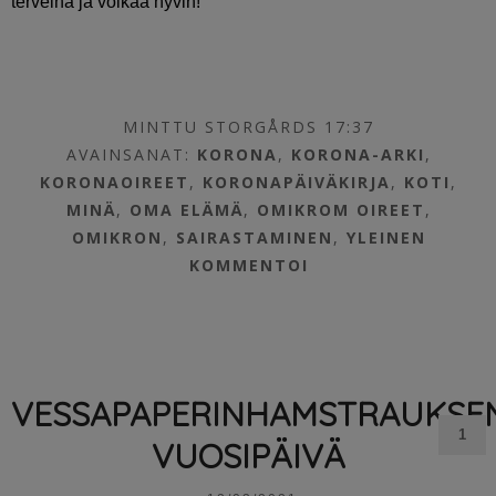
terveinä ja voikaa hyvin!
MINTTU STORGÅRDS 17:37
AVAINSANAT:
KORONA
,
KORONA-ARKI
,
KORONAOIREET
,
KORONAPÄIVÄKIRJA
,
KOTI
,
MINÄ
,
OMA ELÄMÄ
,
OMIKROM OIREET
,
OMIKRON
,
SAIRASTAMINEN
,
YLEINEN
KOMMENTOI
VESSAPAPERINHAMSTRAUKSE
1
VUOSIPÄIVÄ