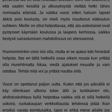
että saatiin kesällä ja alkusyksystä viettää hetki lähes
normaalia elämää. Ja vaikka vuosi sitten halusin lapset
äkkiä pois koulusta, on mieli myös muuttunut etäkoulun
suhteen. Meille on ollut helpottavaa, että ala-asteelaiset ovat
pystyneet käymään koulussa ja taapero kerhossa, vaikka
tiestysti sairastumisen mahdollisuus on stressannut.
Huonomminkin voisi siis olla, mutta ei se ajatus toki hirveästi
helpota. Itse en tällä hetkellä osaa oikein muuta kun yrittää
olla murehtimatta liikaa, viedä ajatukset muualle ja vain
odottaa. Tehdä mitä voi ja yrittää nauttia siitä.
Vuosi on opettanut paljon uutta. Kuten että jos päivällä ei
käy ollenkaan ulkona tulee ällö ja tunkkainen olo,
ahdistuskohtaus kyllä helpottaa vaikka sitä ei sillä hetkellä
uskoisi, ruokakaupan verkkotilausta tehdessä pitää ihan
ensiksi varata toimitusaika, lapsi ei ehkä mene pilalle jos