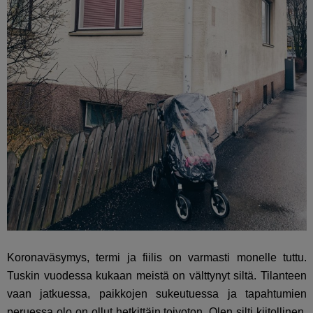
Koronaväsymys, termi ja fiilis on varmasti monelle tuttu.
Tuskin vuodessa kukaan meistä on välttynyt siltä. Tilanteen
vaan jatkuessa, paikkojen sukeutuessa ja tapahtumien
peruessa olo on ollut hetkittäin toivoton. Olen silti kiitollinen,