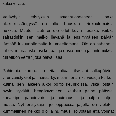
kaksi viivaa.
Vetäydyin eristyksiin lastenhuoneeseen, jonka
alakerrossängyssä on ollut hauskan leirikoulumaista
nukkua. Muuten tauti ei ole ollut kovin hauska, vaikka
sairastinkin sen melko lievänä ja ensimmäisen päivän
lämpöä lukuunottamatta kuumeettomana. Olo on sahannut
lähes normaalista tosi kurjaan ja uusia oireita ja tuntemuksia
tuli viikon verran joka päivä lisää.
Pahimpia koronan oireita olivat itselläni alkupäivien
vilunväristykset ja lihassärky, sitten nenän kuivuus ja kurkun
kutina, sen jälkeen alkoi poltto keuhkoissa, yskä jostain
hyvin syvältä, hengästyminen, kauhea paine päässä,
korvakipu, pahoinvointi ja huimaus… ja paljon paljon
muuta. Nyt eristysajan jo loppuessa jäljellä on vieläkin
kummallinen heikko olo ja huimaus. Toivotaan että voimat