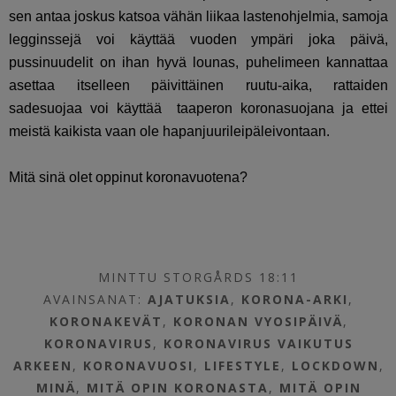
sen antaa joskus katsoa vähän liikaa lastenohjelmia, samoja
legginssejä voi käyttää vuoden ympäri joka päivä,
pussinuudelit on ihan hyvä lounas, puhelimeen kannattaa
asettaa itselleen päivittäinen ruutu-aika, rattaiden
sadesuojaa voi käyttää taaperon koronasuojana ja ettei
meistä kaikista vaan ole hapanjuurileipäleivontaan.
Mitä sinä olet oppinut koronavuotena?
MINTTU STORGÅRDS 18:11
AVAINSANAT:
AJATUKSIA
,
KORONA-ARKI
,
KORONAKEVÄT
,
KORONAN VYOSIPÄIVÄ
,
KORONAVIRUS
,
KORONAVIRUS VAIKUTUS
ARKEEN
,
KORONAVUOSI
,
LIFESTYLE
,
LOCKDOWN
,
MINÄ
,
MITÄ OPIN KORONASTA
,
MITÄ OPIN