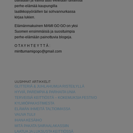
bailataan ja välillä taas vietetään tavallista
perhe-elämää kaupungilla
laatikkopyöräillen tai sohvannurkassa
kirjaa lukien.
Elämänmakuinen MAMI GO GO on yksi
Suomen ensimmäisiä ja suosituimpia
perhe-elämään painottuvia blogeja.
O T A Y H T E Y T T Ä :
minttumamigogo@gmail.com
UUSIMMAT ARTIKKELIT
GLITTERIÄ & JUHLAHUMUA RISTEILYLLÄ
HYVIÄ, PAREMPIA & PARHAITA UNIA
TERVEISIÄ KEITTIÖSTÄ – KOKEMUKSIA FESTIVO
KYLMIÖPAKASTIMESTA
ELÄMÄN IHMEITÄ TALTIOIMASSA
VAUVA TULI!
IHANA KESÄIHO
MITÄ PAKATA SAIRAALAKASSIIN
LAATUA JA LUKSUSTA KEITTIÖSSÄ