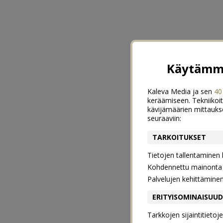
Käytämme
Kaleva Media ja sen
40
keräämiseen. Tekniikoit
kävijämäärien mittauks
seuraaviin:
TARKOITUKSET
Tietojen tallentaminen la
Kohdennettu mainonta j
Palvelujen kehittämine
ERITYISOMINAISUU
Tarkkojen sijaintitieto