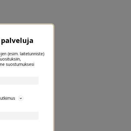
palveluja
jen (esim. laitetunniste)
uosituksiin,
emme suostumuksesi
tutkimus