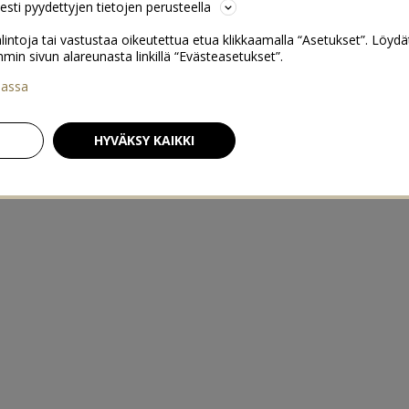
sesti pyydettyjen tietojen perusteella
lintoja tai vastustaa oikeutettua etua klikkaamalla “Asetukset”. Löydä
 sivun alareunasta linkillä “Evästeasetukset”.
iassa
HYVÄKSY KAIKKI