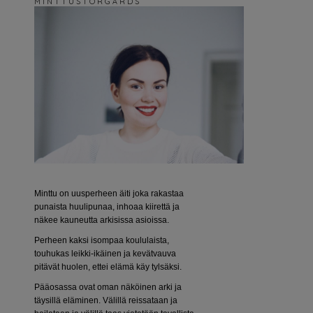
M I N T T U S T O R G Å R D S
Minttu on uusperheen äiti joka rakastaa
punaista huulipunaa, inhoaa kiirettä ja
näkee kauneutta arkisissa asioissa.
Perheen kaksi isompaa koululaista,
touhukas leikki-ikäinen ja kevätvauva
pitävät huolen, ettei elämä käy tylsäksi.
Pääosassa ovat oman näköinen arki ja
täysillä eläminen. Välillä reissataan ja