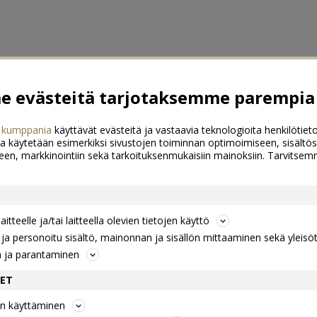
 evästeitä tarjotaksemme parempia 
 kumppania
käyttävät evästeitä ja vastaavia teknologioita henkilötieto
a käytetään esimerkiksi sivustojen toiminnan optimoimiseen, sisältös
een, markkinointiin sekä tarkoituksenmukaisiin mainoksiin. Tarvits
itteelle ja/tai laitteella olevien tietojen käyttö
a personoitu sisältö, mainonnan ja sisällön mittaaminen sekä yleisö
n ja parantaminen
DET
jen käyttäminen