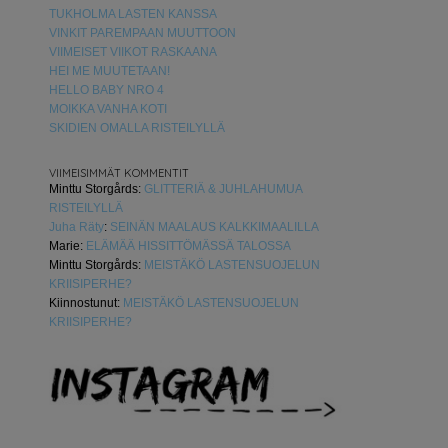
TUKHOLMA LASTEN KANSSA
VINKIT PAREMPAAN MUUTTOON
VIIMEISET VIIKOT RASKAANA
HEI ME MUUTETAAN!
HELLO BABY NRO 4
MOIKKA VANHA KOTI
SKIDIEN OMALLA RISTEILYLLÄ
VIIMEISIMMÄT KOMMENTIT
Minttu Storgårds
:
GLITTERIÄ & JUHLAHUMUA
RISTEILYLLÄ
Juha Räty
:
SEINÄN MAALAUS KALKKIMAALILLA
Marie
:
ELÄMÄÄ HISSITTÖMÄSSÄ TALOSSA
Minttu Storgårds
:
MEISTÄKÖ LASTENSUOJELUN
KRIISIPERHE?
Kiinnostunut
:
MEISTÄKÖ LASTENSUOJELUN
KRIISIPERHE?