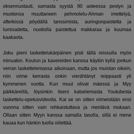
oksennustauti, samasta syystä 90 asteessa pestyn ja
muotonsa muuttaneen pehmolelu-Ahman imettelyä,
afterkissä pöydällä tanssimista, auringonpaistetta ja
lumisadetta, nuotiolla paistettua makkaraa ja kuumaa
kaakaota.
Joku pieni laskettelukärpäinen pisti tällä reissulla myös
minuakin. Koulun ja kavereiden kanssa käytiin kyllä jonkun
verran laskettelemassa aikoinaan, mutta jos muistan oikein,
niin viime kerrasta onkin vierähtänyt reippaasti yli
kymmenen vuotta. Kun muut olivat mäessä ja Myy
päikkäreillä, löysinkin itseni katselemasta Youtubesta
laskettelu-opetusvideoita. Kai se on sitten viimeistään ensi
vuonna sitten vain rohkaistuttava ja mentävä mukaan.
Ollaan sitten Myyn kanssa samalla tasolla, sillä ei mene
kauaa kun hänkin tuolla viilettää.