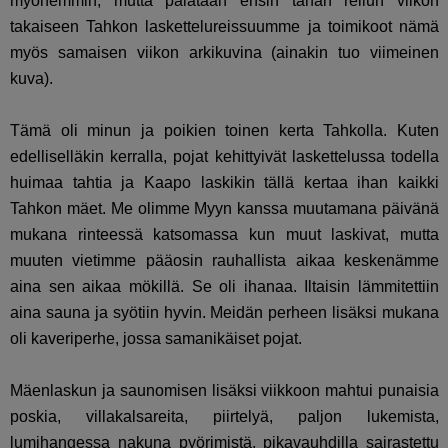
myöhemmin, mutta palataan ensin tähän reilun viikon
takaiseen Tahkon laskettelureissuumme ja toimikoot nämä
myös samaisen viikon arkikuvina (ainakin tuo viimeinen
kuva).
Tämä oli minun ja poikien toinen kerta Tahkolla. Kuten
edelliselläkin kerralla, pojat kehittyivät laskettelussa todella
huimaa tahtia ja Kaapo laskikin tällä kertaa ihan kaikki
Tahkon mäet. Me olimme Myyn kanssa muutamana päivänä
mukana rinteessä katsomassa kun muut laskivat, mutta
muuten vietimme pääosin rauhallista aikaa keskenämme
aina sen aikaa mökillä. Se oli ihanaa. Iltaisin lämmitettiin
aina sauna ja syötiin hyvin. Meidän perheen lisäksi mukana
oli kaveriperhe, jossa samanikäiset pojat.
Mäenlaskun ja saunomisen lisäksi viikkoon mahtui punaisia
poskia, villakalsareita, piirtelyä, paljon lukemista,
lumihangessa nakuna pyörimistä, pikavauhdilla sairastettu