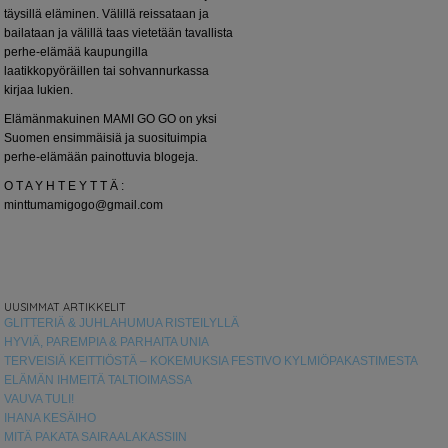
täysillä eläminen. Välillä reissataan ja
bailataan ja välillä taas vietetään tavallista
perhe-elämää kaupungilla
laatikkopyöräillen tai sohvannurkassa
kirjaa lukien.
Elämänmakuinen MAMI GO GO on yksi
Suomen ensimmäisiä ja suosituimpia
perhe-elämään painottuvia blogeja.
O T A Y H T E Y T T Ä :
minttumamigogo@gmail.com
UUSIMMAT ARTIKKELIT
GLITTERIÄ & JUHLAHUMUA RISTEILYLLÄ
HYVIÄ, PAREMPIA & PARHAITA UNIA
TERVEISIÄ KEITTIÖSTÄ – KOKEMUKSIA FESTIVO KYLMIÖPAKASTIMESTA
ELÄMÄN IHMEITÄ TALTIOIMASSA
VAUVA TULI!
IHANA KESÄIHO
MITÄ PAKATA SAIRAALAKASSIIN