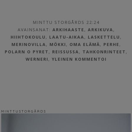
MINTTU STORGÅRDS 22:24
AVAINSANAT:
ARKIHAASTE
,
ARKIKUVA
,
HIIHTOKOULU
,
LAATU-AIKAA
,
LASKETTELU
,
MERINOVILLA
,
MÖKKI
,
OMA ELÄMÄ
,
PERHE
,
POLARN O PYRET
,
REISSUSSA
,
TAHKONRINTEET
,
WERNERI
,
YLEINEN
KOMMENTOI
M I N T T U S T O R G Å R D S