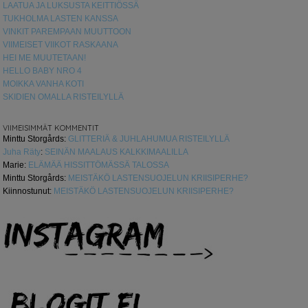
LAATUA JA LUKSUSTA KEITTIÖSSÄ
TUKHOLMA LASTEN KANSSA
VINKIT PAREMPAAN MUUTTOON
VIIMEISET VIIKOT RASKAANA
HEI ME MUUTETAAN!
HELLO BABY NRO 4
MOIKKA VANHA KOTI
SKIDIEN OMALLA RISTEILYLLÄ
VIIMEISIMMÄT KOMMENTIT
Minttu Storgårds
:
GLITTERIÄ & JUHLAHUMUA RISTEILYLLÄ
Juha Räty
:
SEINÄN MAALAUS KALKKIMAALILLA
Marie
:
ELÄMÄÄ HISSITTÖMÄSSÄ TALOSSA
Minttu Storgårds
:
MEISTÄKÖ LASTENSUOJELUN KRIISIPERHE?
Kiinnostunut
:
MEISTÄKÖ LASTENSUOJELUN KRIISIPERHE?