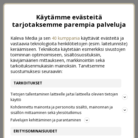
Käytämme evästeitä
tarjotaksemme parempia palveluja
Kaleva Media ja sen
40 kumppania
käyttävät evästeitä ja
vastaavia teknologioita henkilötietojen (esim. laitetunniste)
keräämiseen. Tekniikoita käytetään esimerkiksi sivustojen
toiminnan optimoimiseen, sisältösuosituksiin,
kävijämäärien mittaukseen, markkinointiin sekä
tarkoituksenmukaisiin mainoksiin. Tarvitsemme
suostumuksesi seuraaviin:
TARKOITUKSET
Tietojen tallentaminen laitteelle ja/tai laitteella olevien tietojen
käyttö
Kohdennettu mainonta ja personoitu sisältö, mainonnan ja
sisällön mittaaminen sekä yleisötutkimus
Palvelujen kehittäminen ja parantaminen
TAHKOLLA
0
ERITYISOMINAISUUDET
+ ARKIKUVA 10/54