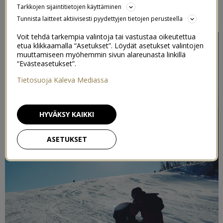
Tarkkojen sijaintitietojen käyttäminen
18/03/2019
Tunnista laitteet aktiivisesti pyydettyjen tietojen perusteella
Voit tehdä tarkempia valintoja tai vastustaa oikeutettua
etua klikkaamalla “Asetukset”. Löydät asetukset valintojen
muuttamiseen myöhemmin sivun alareunasta linkillä
“Evästeasetukset”.
Tietosuoja Kaleva Mediassa
HYVÄKSY KAIKKI
ASETUKSET