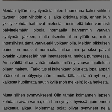
Meidän tyttären syntymästä tulee huomenna kaksi viikkoa
täyteen, joten vihdoin olisi aika kirjoittaa siitä, ennen kun
yksityiskohdat haihtuvat mielestä. Tiesin, että tulen varmasti
päivittelemään blogia normaalia harvemmin vauvan
syntymän jälkeen, mutta itsenikin ihan yllätti se, miten
intensiivistä tämä vauva-arki voikaan olla. Meidän pikkuisen
paino on noussut normaalia hitaammin ja siksi päivät
ovatkin kuluneet lähinnä imettäessä tai maitoa pumpatessa.
Aina välillä ollaan vähän nukuttu, mitä nyt vauvan tujottelulta
ollaan maltettu. Tarkoitus ei kuitenkaan ollut että jopa läppäri
pääsee ihan pölyyntymään – mutta tällaista tämä nyt on ja
kaikesta huolimatta nautin kyllä (noh melkein) joka hetkestä.
Mutta siihen synnytykseen! Olin tämän kolmannen lapsen
kohdalla aivan varma, että hän syntyisi hyvissä ajoin ennen
laskettua aikaa. Molemmat pojat olivat syntyneet neljä