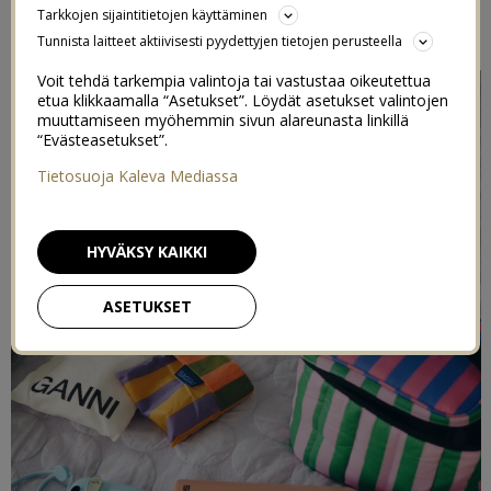
Tarkkojen sijaintitietojen käyttäminen
9/04/2023
Tunnista laitteet aktiivisesti pyydettyjen tietojen perusteella
Voit tehdä tarkempia valintoja tai vastustaa oikeutettua
etua klikkaamalla “Asetukset”. Löydät asetukset valintojen
muuttamiseen myöhemmin sivun alareunasta linkillä
“Evästeasetukset”.
Tietosuoja Kaleva Mediassa
HYVÄKSY KAIKKI
ASETUKSET