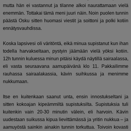
mutta hän ei vastannut ja tilanne alkoi naurattamaan vielä
enemmän. Tottakai tämä meni juuri näin. Noin puolen tunnin
päästä Osku sitten huomasi viestit ja soittoni ja polki kotiin
ennätysvauhdissa.
Koska lapsivesi oli väritöntä, eikä minua supistanut kun ihan
todella harvakseltaan, pystyin jäämään vielä yöksi kotiin.
12h tunnin kuluessa minun pitäisi käydä näytillä sairaalassa,
eli vasta seuraavana aamupäivänä klo 11. Pakkailimme
rauhassa sairaalakassia, kävin suihkussa ja menimme
nukkumaan.
Itse en kuitenkaan saanut unta, ensin innostukseltani ja
sitten kokoajan kipeämmiltä supistuksilta. Supistuksia tuli
kuitenkin vain 20-30 minutin välein, eli harvoin. Kävin
uudestaan suikussa kipua lievittämässä ja yritin nukkua – ja
aamuyöstä sainkin ainakin tunnin torkuttua. Toivoin kovasti