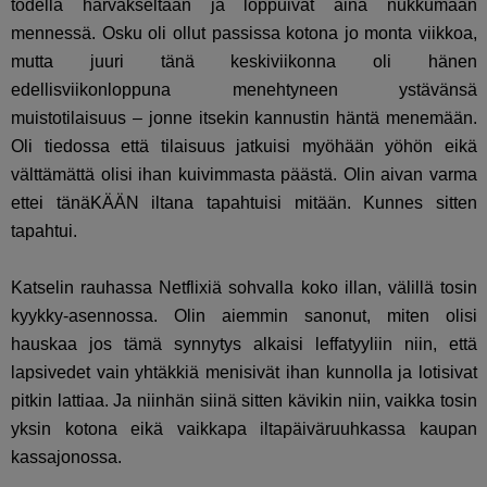
todella harvakseltaan ja loppuivat aina nukkumaan
mennessä. Osku oli ollut passissa kotona jo monta viikkoa,
mutta juuri tänä keskiviikonna oli hänen
edellisviikonloppuna menehtyneen ystävänsä
muistotilaisuus – jonne itsekin kannustin häntä menemään.
Oli tiedossa että tilaisuus jatkuisi myöhään yöhön eikä
välttämättä olisi ihan kuivimmasta päästä. Olin aivan varma
ettei tänäKÄÄN iltana tapahtuisi mitään. Kunnes sitten
tapahtui.
Katselin rauhassa Netflixiä sohvalla koko illan, välillä tosin
kyykky-asennossa. Olin aiemmin sanonut, miten olisi
hauskaa jos tämä synnytys alkaisi leffatyyliin niin, että
lapsivedet vain yhtäkkiä menisivät ihan kunnolla ja lotisivat
pitkin lattiaa. Ja niinhän siinä sitten kävikin niin, vaikka tosin
yksin kotona eikä vaikkapa iltapäiväruuhkassa kaupan
kassajonossa.