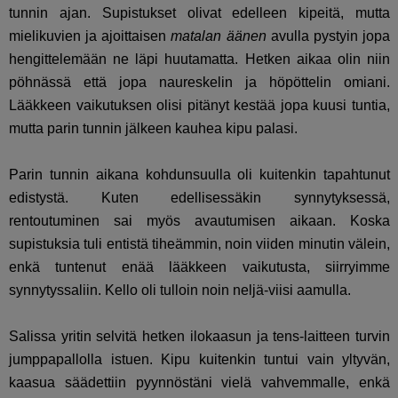
tunnin ajan. Supistukset olivat edelleen kipeitä, mutta
mielikuvien ja ajoittaisen
matalan äänen
avulla pystyin jopa
hengittelemään ne läpi huutamatta. Hetken aikaa olin niin
pöhnässä että jopa naureskelin ja höpöttelin omiani.
Lääkkeen vaikutuksen olisi pitänyt kestää jopa kuusi tuntia,
mutta parin tunnin jälkeen kauhea kipu palasi.
Parin tunnin aikana kohdunsuulla oli kuitenkin tapahtunut
edistystä. Kuten edellisessäkin synnytyksessä,
rentoutuminen sai myös avautumisen aikaan. Koska
supistuksia tuli entistä tiheämmin, noin viiden minutin välein,
enkä tuntenut enää lääkkeen vaikutusta, siirryimme
synnytyssaliin. Kello oli tulloin noin neljä-viisi aamulla.
Salissa yritin selvitä hetken ilokaasun ja tens-laitteen turvin
jumppapallolla istuen. Kipu kuitenkin tuntui vain yltyvän,
kaasua säädettiin pyynnöstäni vielä vahvemmalle, enkä