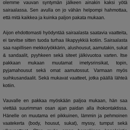
olemme vauvan syntymän jälkeen ainakin kaksi yötä
sairaalassa. Sen avulla on jo vähän helpompi hahmottaa,
että mitä kaikkea ja kuinka paljon pakata mukaan.
Aijon ehdottomasti hyödyntää sairaalasta saatavia vaatteita,
ei tarvitse sitten tuoda turhaa likapyykkiä kotiin. Sairaalasta
saa napillisen mekko/yökkärin, alushousut, aamutakin, sukat
& sandaalit, pyyhkeen sekä siteet jälkivuotoa varten. Itse
pakkaan mukaan muutamat imetysrinsikat, topin,
pyjamahousut sekä omat aamutossut. Varmaan myös
suihkusandaalit. Sekä mukavat vaatteet, jotka päällä lähteä
kotiin.
Vauvalle en pakkaa myöskään paljoa mukaan, hän saa
viettää suurimman osan ajan paidan alla ihokontaktissa.
Hänelle on muutama eri pikkuinen, lämmin ja pehmoinen
vaatekerta (body, housut, sukat), myssy, tumput sekä