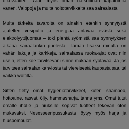
ulkovaatteet. Otan myös oman harsoliinan kapalointia
varten. Vaippoja ja muita hoitotarvikkeita saa sairaalasta.
Muita tärkeitä tavaroita on ainakin etenkin synnytystä
ajatellen vesipullo ja energiaa antavaa evästä sekä
elektrolyyttijuomaa – toki pientä syömistä saa synnytyksen
aikana sairaalankin puolesta. Tämän lisäksi minulla on
vähän lakuja ja karkkeja, sairaalassa ruoka-ajat ovat niin
usein, etten koe tarvitsevani sinne mukaan syötävää. Ja jos
tarvitsee sairaalan kahviosta tai viereisestä kaupasta saa, tai
vaikka woltilla.
Sitten tietty omat hygieniatarvikkeet, kuten shampoo,
hoitoaine, rasvat, öljy, hammasharja, tahna yms. Omat tutut
omalle iholle ja hiuksille sopivat tuotteet tekevän olon
mukavaksi. Nesesseeripussukasta löytyy myös harja ja
hiuspompulat.