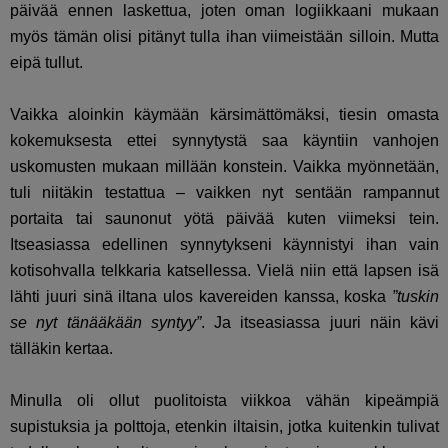
päivää ennen laskettua, joten oman logiikkaani mukaan
myös tämän olisi pitänyt tulla ihan viimeistään silloin. Mutta
eipä tullut.
Vaikka aloinkin käymään kärsimättömäksi, tiesin omasta
kokemuksesta ettei synnytystä saa käyntiin vanhojen
uskomusten mukaan millään konstein. Vaikka myönnetään,
tuli niitäkin testattua – vaikken nyt sentään rampannut
portaita tai saunonut yötä päivää kuten viimeksi tein.
Itseasiassa edellinen synnytykseni käynnistyi ihan vain
kotisohvalla telkkaria katsellessa. Vielä niin että lapsen isä
lähti juuri sinä iltana ulos kavereiden kanssa, koska
”tuskin
se nyt tänääkään syntyy”
. Ja itseasiassa juuri näin kävi
tälläkin kertaa.
Minulla oli ollut puolitoista viikkoa vähän kipeämpiä
supistuksia ja polttoja, etenkin iltaisin, jotka kuitenkin tulivat