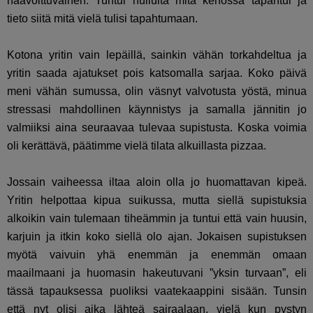
haavoittuvainen. Tuntui hullulta mitä kehossa tapahtui ja
tieto siitä mitä vielä tulisi tapahtumaan.
Kotona yritin vain lepäillä, sainkin vähän torkahdeltua ja
yritin saada ajatukset pois katsomalla sarjaa. Koko päivä
meni vähän sumussa, olin väsnyt valvotusta yöstä, minua
stressasi mahdollinen käynnistys ja samalla jännitin jo
valmiiksi aina seuraavaa tulevaa supistusta. Koska voimia
oli kerättävä, päätimme vielä tilata alkuillasta pizzaa.
Jossain vaiheessa iltaa aloin olla jo huomattavan kipeä.
Yritin helpottaa kipua suikussa, mutta siellä supistuksia
alkoikin vain tulemaan tiheämmin ja tuntui että vain huusin,
karjuin ja itkin koko siellä olo ajan. Jokaisen supistuksen
myötä vaivuin yhä enemmän ja enemmän omaan
maailmaani ja huomasin hakeutuvani ”yksin turvaan”, eli
tässä tapauksessa puoliksi vaatekaappini sisään. Tunsin
että nyt olisi aika lähteä sairaalaan, vielä kun pystyn