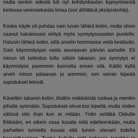
mutta senkin edestä tuli nyt kohdunkaulan kypsymisestä
kertovaa verensekaista limaa (
sori ällöttävä yksityiskohta
).
Koska näyte oli puhdas sain luvan lähteä kotiin, mutta olisin
saanut halutessani siirtyä myös synnytysosaston puolelle.
Halusin lähteä kotiin, sillä arvelin hommassa vielä kestävän.
Sain käynnistysjan vasta seuraavan päivän aamulle. Eli
minun oli tarkoitus tulla silloin takaisin, jos synnytys ei
käynnistyisi paremmin kunnolla ennen sitä. Kätilö kyllä
arveli minun palaavan jo aiemmin, sen verran kipeää
supistukset tekivät.
Käveltiin takaisin kotiin, tilattiin mäkkäristä ruokaa ja mentiin
pihalle syömään. Supistukset olivat tosi kipeitä, mutta niiden
välissä olin ihan kun ei mitään. Yritin selittää Oskulle
fiiliksiäni, en oikein osaa kuvata niitä edelleenkään, mutta
parhaiten tunnetta kuvasi että tunsin olevani todella