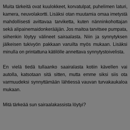
Muita tärkeitä ovat kuulokkeet, korvatulpat, puhelimen laturi,
kamera, neuvolakortti. Lisäksi otan muutamia omaa imetystä
mahdollisesti avittavaa tarviketta, kuten nänninkohottajan
sekä alipainemaidonkerääjän. Jos maitoa tarvitsee pumpata,
siihenkin löytyy välineet sairaalasta. Niin ja synnytyksen
jälkeisen tukivyön pakkaan varuilta myös mukaan. Lisäksi
minulla on printattuna kätilölle annettava synnytystoivelista.
En vielä tiedä tullaanko saairalasta kotiin kävellen vai
autolla, katsotaan sitä sitten, mutta emme siksi siis ota
varmuudeksi synnyttämään lähtiessä vauvan turvakaukaloa
mukaan.
Mitä tärkeää sun sairaalakassista löytyi?