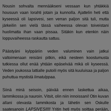
Nousin sohvalta mennääkseni vessaan kun yhtäkkiä
housuun vaan lorahti jotain ja kunnolla. Ajattelin heti että
kyseessä oli lapsivesi, sen verran paljon sitä tuli, mutta
järkeilin sen vielä tässä vaiheessa olevan toiveistani
huolimatta ihan vaan pissaa. Sitäkin kun etenkin näin
loppuvaiheessa raskautta sattuu.
Päästyäni kylppäriin veden valuminen vain jatkui
valtoimenaan reisiäni pitkin, eikä nesteen koostumusta
tutkiessa ollut enää yhtään epäselvää mikä oli kyseessä.
Veden joukossa lattialle putoili myös sitä kuuluisaa ja paljon
puhuttua mystistä
limatulppaa
.
Siinä minä seisoin, päivää ennen laskettua aikaa,
lammikossa ja nauroin. Vitsit, olin niin innoissani! Otin kuvan
allani olevasta lammikosta ja lähetin sen Oskulle
saatesanoin
LAPSIVESI!!!!
Yritin heti myös soittaa perään,