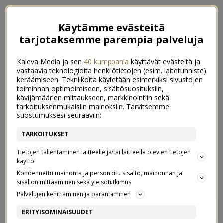
Käytämme evästeitä
tarjotaksemme parempia palveluja
Kaleva Media ja sen
40 kumppania
käyttävät evästeitä ja
vastaavia teknologioita henkilötietojen (esim. laitetunniste)
keräämiseen. Tekniikoita käytetään esimerkiksi sivustojen
toiminnan optimoimiseen, sisältösuosituksiin,
kävijämäärien mittaukseen, markkinointiin sekä
tarkoituksenmukaisiin mainoksiin. Tarvitsemme
suostumuksesi seuraaviin:
TARKOITUKSET
Tietojen tallentaminen laitteelle ja/tai laitteella olevien tietojen
käyttö
Kohdennettu mainonta ja personoitu sisältö, mainonnan ja
sisällön mittaaminen sekä yleisötutkimus
Palvelujen kehittäminen ja parantaminen
MITÄ PAKATA
3
ERITYISOMINAISUUDET
SAIRAALAKASSIIN