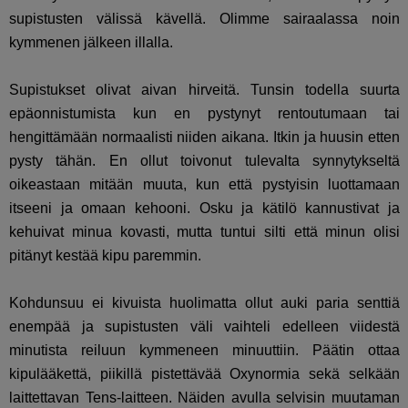
supistusten välissä kävellä. Olimme sairaalassa noin
kymmenen jälkeen illalla.
Supistukset olivat aivan hirveitä. Tunsin todella suurta
epäonnistumista kun en pystynyt rentoutumaan tai
hengittämään normaalisti niiden aikana. Itkin ja huusin etten
pysty tähän. En ollut toivonut tulevalta synnytykseltä
oikeastaan mitään muuta, kun että pystyisin luottamaan
itseeni ja omaan kehooni. Osku ja kätilö kannustivat ja
kehuivat minua kovasti, mutta tuntui silti että minun olisi
pitänyt kestää kipu paremmin.
Kohdunsuu ei kivuista huolimatta ollut auki paria senttiä
enempää ja supistusten väli vaihteli edelleen viidestä
minutista reiluun kymmeneen minuuttiin. Päätin ottaa
kipulääkettä, piikillä pistettävää Oxynormia sekä selkään
laittettavan Tens-laitteen. Näiden avulla selvisin muutaman