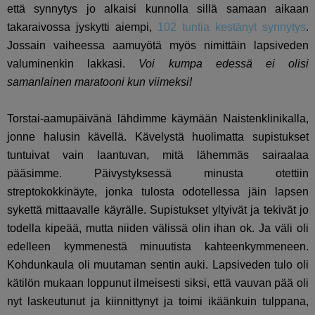
että synnytys jo alkaisi kunnolla sillä samaan aikaan
takaraivossa jyskytti aiempi,
102 tuntia kestänyt synnytys
.
Jossain vaiheessa aamuyötä myös nimittäin lapsiveden
valuminenkin lakkasi.
Voi kumpa edessä ei olisi
samanlainen maratooni kun viimeksi!
Torstai-aamupäivänä lähdimme käymään Naistenklinikalla,
jonne halusin kävellä. Kävelystä huolimatta supistukset
tuntuivat vain laantuvan, mitä lähemmäs sairaalaa
pääsimme. Päivystyksessä minusta otettiin
streptokokkinäyte, jonka tulosta odotellessa jäin lapsen
sykettä mittaavalle käyrälle. Supistukset yltyivät ja tekivät jo
todella kipeää, mutta niiden välissä olin ihan ok. Ja väli oli
edelleen kymmenestä minuutista kahteenkymmeneen.
Kohdunkaula oli muutaman sentin auki. Lapsiveden tulo oli
kätilön mukaan loppunut ilmeisesti siksi, että vauvan pää oli
nyt laskeutunut ja kiinnittynyt ja toimi ikäänkuin tulppana,