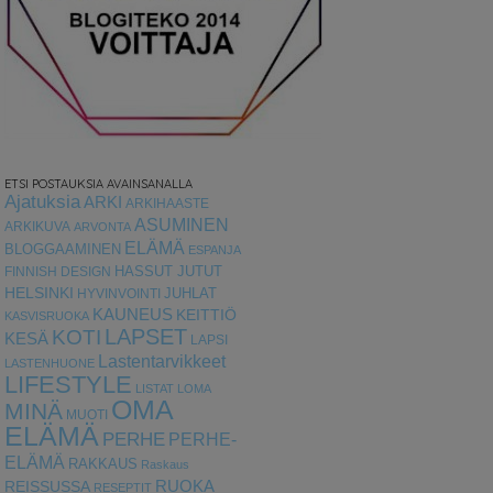
ETSI POSTAUKSIA AVAINSANALLA
Ajatuksia
ARKI
ARKIHAASTE
ASUMINEN
ARKIKUVA
ARVONTA
ELÄMÄ
BLOGGAAMINEN
ESPANJA
HASSUT JUTUT
FINNISH DESIGN
HELSINKI
HYVINVOINTI
JUHLAT
KAUNEUS
KEITTIÖ
KASVISRUOKA
LAPSET
KOTI
KESÄ
LAPSI
Lastentarvikkeet
LASTENHUONE
LIFESTYLE
LISTAT
LOMA
OMA
MINÄ
MUOTI
ELÄMÄ
PERHE
PERHE-
ELÄMÄ
RAKKAUS
Raskaus
RUOKA
REISSUSSA
RESEPTIT