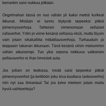
kerrankin saisi nukkua pitkään.
Ongelmahan tässä on nuo vähän yli kaksi metriä korkeat
ikkunat. Mistään ei tunnu löytyvät tarpeeksi pitkiä
pimennysverhoja. Tahtoisin nimenomaan sellaiset
rullaverhot. Yritin jo viime kesänä sellaisia etsiä, mutta löysin
vain jotain sikakalliita mittatilausverhoja. Turhauduin ja
teippasin lakanan ikkunaan. Tänä kesänä olisin mielummin
vähän aikuisempi. Tuo yksi orpona roikkuva valkoinen
pellavaverho ei ihan hirveästi auta.
Jos jollain on tiedossa, mistä saisi tarpeeksi pitkät
pimennysverhot (ja keittiöön joku kiva kuultava laskosverho)
niin nyt saa ilmiantaa! Tai jos tulee mieleen jotain muita
hyviä vaihtoehtoja?