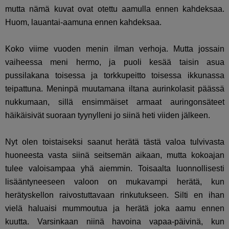
mutta nämä kuvat ovat otettu aamulla ennen kahdeksaa.
Huom, lauantai-aamuna ennen kahdeksaa.
Koko viime vuoden menin ilman verhoja. Mutta jossain
vaiheessa meni hermo, ja puoli kesää taisin asua
pussilakana toisessa ja torkkupeitto toisessa ikkunassa
teipattuna. Meninpä muutamana iltana aurinkolasit päässä
nukkumaan, sillä ensimmäiset armaat auringonsäteet
häikäisivät suoraan tyynylleni jo siinä heti viiden jälkeen.
Nyt olen toistaiseksi saanut herätä tästä valoa tulvivasta
huoneesta vasta siinä seitsemän aikaan, mutta kokoajan
tulee valoisampaa yhä aiemmin. Toisaalta luonnollisesti
lisääntyneeseen valoon on mukavampi herätä, kun
herätyskellon raivostuttavaan rinkutukseen. Silti en ihan
vielä haluaisi mummoutua ja herätä joka aamu ennen
kuutta. Varsinkaan niinä havoina vapaa-päivinä, kun