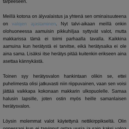
tarpeeseen.
Meillä kotona on älyvalaistus ja yhtenä sen ominaisuuteena
on
valojen ajastaminen
. Nyt talvi-aikaan meillä onkin
olohuoneessa aamuisin pikkuhiljaa syttyvät valot, mutta
makkarissa tämä ei toimi parhaalla tavalla. Kaikkina
aamuina kun herätystä ei tarvitse, eikä herätysaika ei ole
aina sama. Lisäksi itse herätys pitää kuitenkin erikseen aina
asettaa kännykästä.
Toinen syy herätysvalon hankintaan olikin se, ettei
puhelimesta olisi jatkuvasti niin riippuvainen, vaan sen voisi
jättää vaikkapa kokonaan makkarin ulkopuolelle. Samaa
halusin lapsille, joten ostin myös heille samanlaisen
herätysvalon.
Löysin molemmat valot käytettynä nettikirppikseltä. Olin
onnessani kun ei tarvinnut ostaa uusia ja sain kaksi valoa