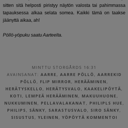
sitten sitä helposti piristyy näytön valosta tai pahimmassa
tapauksessa alkaa selata somea. Kaikki tämä on taakse
jäänyttä aikaa, ah!
Pöllö-yöpuku saatu Aarteelta.
MINTTU STORGÅRDS 16:31
AVAINSANAT:
AARRE
,
AARRE PÖLLÖ
,
AARREKID
PÖLLÖ
,
FLIP MIRROR
,
HERÄÄMINEN
,
HERÄTYSKELLO
,
HERÄTYSVALO
,
KAAKELIPÖYTÄ
,
KOTI
,
LEMPEÄ HERÄÄMINEN
,
MAKUUHUONE
,
NUKKUMINEN
,
PELLAVALAKANAT
,
PHILIPLS HUE
,
PHILIPS
,
SÄNKY
,
SARASTUSVALO
,
SIRO SÄNKY
,
SISUSTUS
,
YLEINEN
,
YÖPÖYTÄ
KOMMENTOI