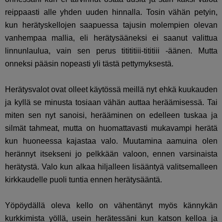
reippaasti alle yhden uuden hinnalla. Tosin vähän petyin,
kun herätyskellojen saapuessa tajusin molempien olevan
vanhempaa mallia, eli herätysääneksi ei saanut valittua
linnunlaulua, vain sen perus titititiii-tititiii -äänen. Mutta
onneksi pääsin nopeasti yli tästä pettymyksestä.
Herätysvalot ovat olleet käytössä meillä nyt ehkä kuukauden
ja kyllä se minusta tosiaan vähän auttaa heräämisessä. Tai
miten sen nyt sanoisi, herääminen on edelleen tuskaa ja
silmät tahmeat, mutta on huomattavasti mukavampi herätä
kun huoneessa kajastaa valo. Muutamina aamuina olen
herännyt itsekseni jo pelkkään valoon, ennen varsinaista
herätystä. Valo kun alkaa hiljalleen lisääntyä valitsemalleen
kirkkaudelle puoli tuntia ennen herätysääntä.
Yöpöydällä oleva kello on vähentänyt myös kännykän
kurkkimista yöllä, usein herätessäni kun katson kelloa ja