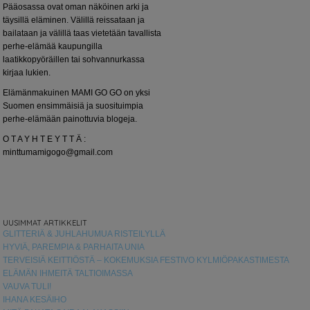
Pääosassa ovat oman näköinen arki ja
täysillä eläminen. Välillä reissataan ja
bailataan ja välillä taas vietetään tavallista
perhe-elämää kaupungilla
laatikkopyöräillen tai sohvannurkassa
kirjaa lukien.
Elämänmakuinen MAMI GO GO on yksi
Suomen ensimmäisiä ja suosituimpia
perhe-elämään painottuvia blogeja.
O T A Y H T E Y T T Ä :
minttumamigogo@gmail.com
UUSIMMAT ARTIKKELIT
GLITTERIÄ & JUHLAHUMUA RISTEILYLLÄ
HYVIÄ, PAREMPIA & PARHAITA UNIA
TERVEISIÄ KEITTIÖSTÄ – KOKEMUKSIA FESTIVO KYLMIÖPAKASTIMESTA
ELÄMÄN IHMEITÄ TALTIOIMASSA
VAUVA TULI!
IHANA KESÄIHO