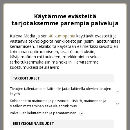
Käytämme evästeitä
tarjotaksemme parempia palveluja
Kaleva Media ja sen
40 kumppania
käyttävät evästeitä ja
vastaavia teknologioita henkilötietojen (esim. laitetunniste)
keräämiseen. Tekniikoita käytetään esimerkiksi sivustojen
toiminnan optimoimiseen, sisältösuosituksiin,
kävijämäärien mittaukseen, markkinointiin sekä
tarkoituksenmukaisiin mainoksiin. Tarvitsemme
suostumuksesi seuraaviin:
TARKOITUKSET
Tietojen tallentaminen laitteelle ja/tai laitteella olevien tietojen
käyttö
Kohdennettu mainonta ja personoitu sisältö, mainonnan ja
sisällön mittaaminen sekä yleisötutkimus
Palvelujen kehittäminen ja parantaminen
AAMUJENI PIRISTYS, ELI
0
ERITYISOMINAISUUDET
MITEN HERÄTÄ IHAN VÄHÄN