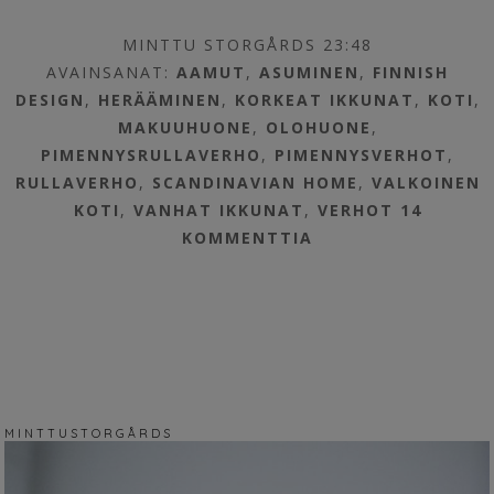
MINTTU STORGÅRDS 23:48
AVAINSANAT:
AAMUT
,
ASUMINEN
,
FINNISH
DESIGN
,
HERÄÄMINEN
,
KORKEAT IKKUNAT
,
KOTI
,
MAKUUHUONE
,
OLOHUONE
,
PIMENNYSRULLAVERHO
,
PIMENNYSVERHOT
,
RULLAVERHO
,
SCANDINAVIAN HOME
,
VALKOINEN
KOTI
,
VANHAT IKKUNAT
,
VERHOT
14
KOMMENTTIA
M I N T T U S T O R G Å R D S