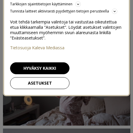
Tarkkojen sijaintitietojen käyttäminen
HELPOMMIN
Tunnista laitteet aktiivisesti pyydettyjen tietojen perusteella
7/12/2021
Voit tehdä tarkempia valintoja tai vastustaa oikeutettua
etua klikkaamalla “Asetukset”. Löydät asetukset valintojen
muuttamiseen myöhemmin sivun alareunasta linkillä
“Evästeasetukset”.
Tietosuoja Kaleva Mediassa
HYVÄKSY KAIKKI
ASETUKSET