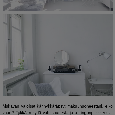
Mukavan valoisat kännykkäräpsyt makuuhuoneestani, eikö
vaan? Tykkään kyllä valoisuudesta ja auringonpilkkkeestä,