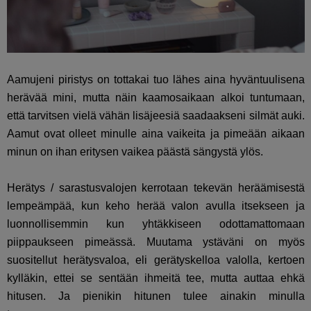
Aamujeni piristys on tottakai tuo lähes aina hyväntuulisena
herävää mini, mutta näin kaamosaikaan alkoi tuntumaan,
että tarvitsen vielä vähän lisäjeesiä saadaakseni silmät auki.
Aamut ovat olleet minulle aina vaikeita ja pimeään aikaan
minun on ihan eritysen vaikea päästä sängystä ylös.
Herätys / sarastusvalojen kerrotaan tekevän heräämisestä
lempeämpää, kun keho herää valon avulla itsekseen ja
luonnollisemmin kun yhtäkkiseen odottamattomaan
piippaukseen pimeässä. Muutama ystäväni on myös
suositellut herätysvaloa, eli gerätyskelloa valolla, kertoen
kylläkin, ettei se sentään ihmeitä tee, mutta auttaa ehkä
hitusen. Ja pienikin hitunen tulee ainakin minulla