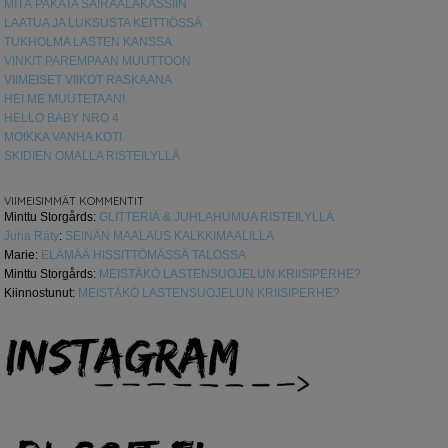
MITÄ PAKATA SAIRAALAKASSIIN
LAATUA JA LUKSUSTA KEITTIÖSSÄ
TUKHOLMA LASTEN KANSSA
VINKIT PAREMPAAN MUUTTOON
VIIMEISET VIIKOT RASKAANA
HEI ME MUUTETAAN!
HELLO BABY NRO 4
MOIKKA VANHA KOTI
SKIDIEN OMALLA RISTEILYLLÄ
VIIMEISIMMÄT KOMMENTIT
Minttu Storgårds
:
GLITTERIÄ & JUHLAHUMUA RISTEILYLLÄ
Juha Räty
:
SEINÄN MAALAUS KALKKIMAALILLA
Marie
:
ELÄMÄÄ HISSITTÖMÄSSÄ TALOSSA
Minttu Storgårds
:
MEISTÄKÖ LASTENSUOJELUN KRIISIPERHE?
Kiinnostunut
:
MEISTÄKÖ LASTENSUOJELUN KRIISIPERHE?