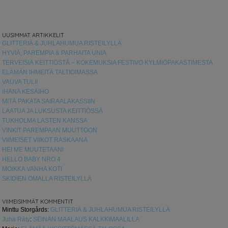
UUSIMMAT ARTIKKELIT
GLITTERIÄ & JUHLAHUMUA RISTEILYLLÄ
HYVIÄ, PAREMPIA & PARHAITA UNIA
TERVEISIÄ KEITTIÖSTÄ – KOKEMUKSIA FESTIVO KYLMIÖPAKASTIMESTA
ELÄMÄN IHMEITÄ TALTIOIMASSA
VAUVA TULI!
IHANA KESÄIHO
MITÄ PAKATA SAIRAALAKASSIIN
LAATUA JA LUKSUSTA KEITTIÖSSÄ
TUKHOLMA LASTEN KANSSA
VINKIT PAREMPAAN MUUTTOON
VIIMEISET VIIKOT RASKAANA
HEI ME MUUTETAAN!
HELLO BABY NRO 4
MOIKKA VANHA KOTI
SKIDIEN OMALLA RISTEILYLLÄ
VIIMEISIMMÄT KOMMENTIT
Minttu Storgårds
:
GLITTERIÄ & JUHLAHUMUA RISTEILYLLÄ
Juha Räty
:
SEINÄN MAALAUS KALKKIMAALILLA