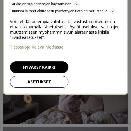
Tarkkojen sijaintitietojen käyttäminen
HELPOMMIN
Tunnista laitteet aktiivisesti pyydettyjen tietojen perusteella
7/12/2021
Voit tehdä tarkempia valintoja tai vastustaa oikeutettua
etua klikkaamalla “Asetukset”. Löydät asetukset valintojen
muuttamiseen myöhemmin sivun alareunasta linkillä
“Evästeasetukset”.
Tietosuoja Kaleva Mediassa
HYVÄKSY KAIKKI
ASETUKSET