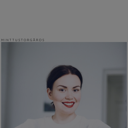
M I N T T U S T O R G Å R D S