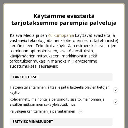
Käytämme evästeitä
tarjotaksemme parempia palveluja
Kaleva Media ja sen
40 kumppania
käyttävät evästeitä ja
vastaavia teknologioita henkilötietojen (esim. laitetunniste)
keräämiseen. Tekniikoita käytetään esimerkiksi sivustojen
toiminnan optimoimiseen, sisältösuosituksiin,
kävijämäärien mittaukseen, markkinointiin sekä
tarkoituksenmukaisiin mainoksiin. Tarvitsemme
suostumuksesi seuraaviin:
TARKOITUKSET
Tietojen tallentaminen laitteelle ja/tai laitteella olevien tietojen
käyttö
Kohdennettu mainonta ja personoitu sisältö, mainonnan ja
sisällön mittaaminen sekä yleisötutkimus
Palvelujen kehittäminen ja parantaminen
AAMUJENI PIRISTYS, ELI
0
ERITYISOMINAISUUDET
MITEN HERÄTÄ IHAN VÄHÄN