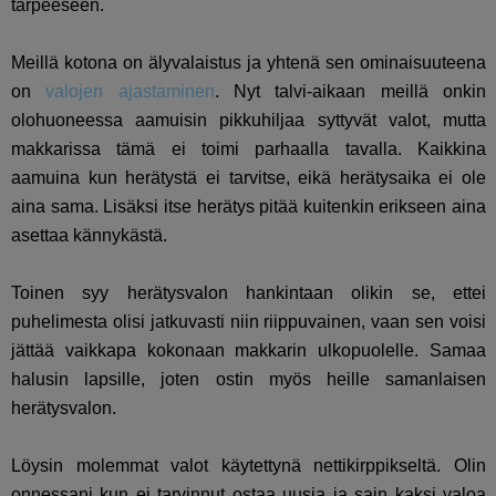
tarpeeseen.
Meillä kotona on älyvalaistus ja yhtenä sen ominaisuuteena
on
valojen ajastaminen
. Nyt talvi-aikaan meillä onkin
olohuoneessa aamuisin pikkuhiljaa syttyvät valot, mutta
makkarissa tämä ei toimi parhaalla tavalla. Kaikkina
aamuina kun herätystä ei tarvitse, eikä herätysaika ei ole
aina sama. Lisäksi itse herätys pitää kuitenkin erikseen aina
asettaa kännykästä.
Toinen syy herätysvalon hankintaan olikin se, ettei
puhelimesta olisi jatkuvasti niin riippuvainen, vaan sen voisi
jättää vaikkapa kokonaan makkarin ulkopuolelle. Samaa
halusin lapsille, joten ostin myös heille samanlaisen
herätysvalon.
Löysin molemmat valot käytettynä nettikirppikseltä. Olin
onnessani kun ei tarvinnut ostaa uusia ja sain kaksi valoa