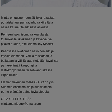
Minttu on uusperheen äiti joka rakastaa
punaista huulipunaa, inhoaa kiirettä ja
näkee kauneutta arkisissa asioissa.
Perheen kaksi isompaa koululaista,
touhukas leikki-ikäinen ja kevätvauva
pitävät huolen, ettei elämä käy tylsäksi.
Pääosassa ovat oman näköinen arki ja
täysillä eläminen. Välillä reissataan ja
bailataan ja välillä taas vietetään tavallista
perhe-elämää kaupungilla
laatikkopyöräillen tai sohvannurkassa
kirjaa lukien.
Elämänmakuinen MAMI GO GO on yksi
Suomen ensimmäisiä ja suosituimpia
perhe-elämään painottuvia blogeja.
O T A Y H T E Y T T Ä :
minttumamigogo@gmail.com