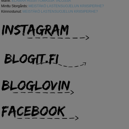
Marie
:
ELÄMÄÄ HISSITTÖMÄSSÄ TALOSSA
Minttu Storgårds
:
MEISTÄKÖ LASTENSUOJELUN KRIISIPERHE?
Kiinnostunut
:
MEISTÄKÖ LASTENSUOJELUN KRIISIPERHE?