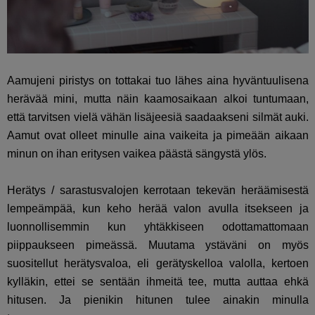
Aamujeni piristys on tottakai tuo lähes aina hyväntuulisena
herävää mini, mutta näin kaamosaikaan alkoi tuntumaan,
että tarvitsen vielä vähän lisäjeesiä saadaakseni silmät auki.
Aamut ovat olleet minulle aina vaikeita ja pimeään aikaan
minun on ihan eritysen vaikea päästä sängystä ylös.
Herätys / sarastusvalojen kerrotaan tekevän heräämisestä
lempeämpää, kun keho herää valon avulla itsekseen ja
luonnollisemmin kun yhtäkkiseen odottamattomaan
piippaukseen pimeässä. Muutama ystäväni on myös
suositellut herätysvaloa, eli gerätyskelloa valolla, kertoen
kylläkin, ettei se sentään ihmeitä tee, mutta auttaa ehkä
hitusen. Ja pienikin hitunen tulee ainakin minulla