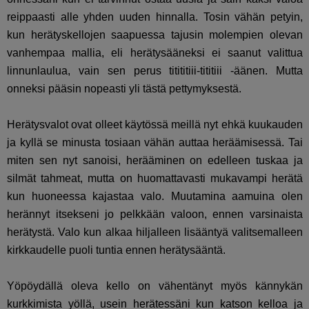
reippaasti alle yhden uuden hinnalla. Tosin vähän petyin,
kun herätyskellojen saapuessa tajusin molempien olevan
vanhempaa mallia, eli herätysääneksi ei saanut valittua
linnunlaulua, vain sen perus titititiii-tititiii -äänen. Mutta
onneksi pääsin nopeasti yli tästä pettymyksestä.
Herätysvalot ovat olleet käytössä meillä nyt ehkä kuukauden
ja kyllä se minusta tosiaan vähän auttaa heräämisessä. Tai
miten sen nyt sanoisi, herääminen on edelleen tuskaa ja
silmät tahmeat, mutta on huomattavasti mukavampi herätä
kun huoneessa kajastaa valo. Muutamina aamuina olen
herännyt itsekseni jo pelkkään valoon, ennen varsinaista
herätystä. Valo kun alkaa hiljalleen lisääntyä valitsemalleen
kirkkaudelle puoli tuntia ennen herätysääntä.
Yöpöydällä oleva kello on vähentänyt myös kännykän
kurkkimista yöllä, usein herätessäni kun katson kelloa ja