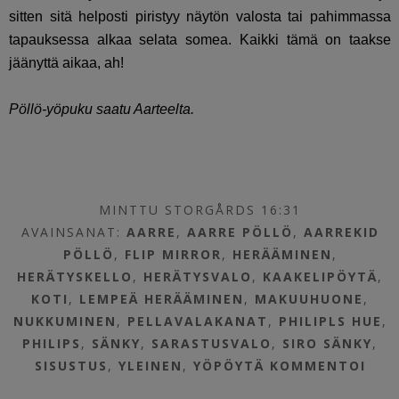
sitten sitä helposti piristyy näytön valosta tai pahimmassa
tapauksessa alkaa selata somea. Kaikki tämä on taakse
jäänyttä aikaa, ah!
Pöllö-yöpuku saatu Aarteelta.
MINTTU STORGÅRDS 16:31
AVAINSANAT:
AARRE
,
AARRE PÖLLÖ
,
AARREKID
PÖLLÖ
,
FLIP MIRROR
,
HERÄÄMINEN
,
HERÄTYSKELLO
,
HERÄTYSVALO
,
KAAKELIPÖYTÄ
,
KOTI
,
LEMPEÄ HERÄÄMINEN
,
MAKUUHUONE
,
NUKKUMINEN
,
PELLAVALAKANAT
,
PHILIPLS HUE
,
PHILIPS
,
SÄNKY
,
SARASTUSVALO
,
SIRO SÄNKY
,
SISUSTUS
,
YLEINEN
,
YÖPÖYTÄ
KOMMENTOI