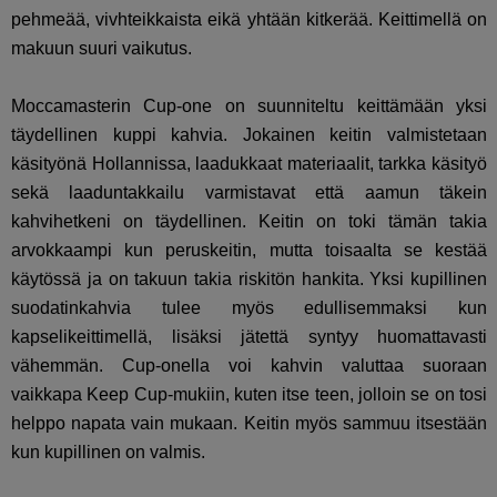
pehmeää, vivhteikkaista eikä yhtään kitkerää. Keittimellä on
makuun suuri vaikutus.
Moccamasterin Cup-one on suunniteltu keittämään yksi
täydellinen kuppi kahvia. Jokainen keitin valmistetaan
käsityönä Hollannissa, laadukkaat materiaalit, tarkka käsityö
sekä laaduntakkailu varmistavat että aamun täkein
kahvihetkeni on täydellinen. Keitin on toki tämän takia
arvokkaampi kun peruskeitin, mutta toisaalta se kestää
käytössä ja on takuun takia riskitön hankita. Yksi kupillinen
suodatinkahvia tulee myös edullisemmaksi kun
kapselikeittimellä, lisäksi jätettä syntyy huomattavasti
vähemmän. Cup-onella voi kahvin valuttaa suoraan
vaikkapa Keep Cup-mukiin, kuten itse teen, jolloin se on tosi
helppo napata vain mukaan. Keitin myös sammuu itsestään
kun kupillinen on valmis.