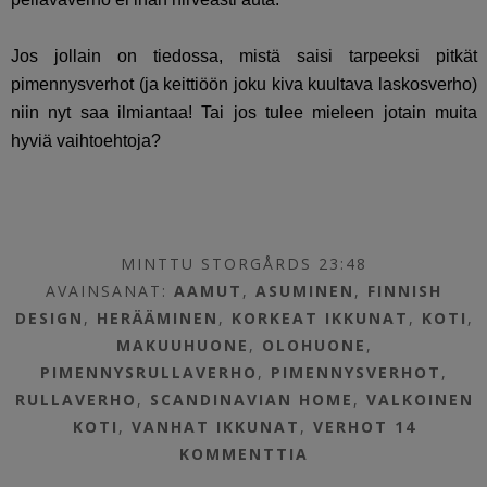
Jos jollain on tiedossa, mistä saisi tarpeeksi pitkät
pimennysverhot (ja keittiöön joku kiva kuultava laskosverho)
niin nyt saa ilmiantaa! Tai jos tulee mieleen jotain muita
hyviä vaihtoehtoja?
MINTTU STORGÅRDS 23:48
AVAINSANAT:
AAMUT
,
ASUMINEN
,
FINNISH
DESIGN
,
HERÄÄMINEN
,
KORKEAT IKKUNAT
,
KOTI
,
MAKUUHUONE
,
OLOHUONE
,
PIMENNYSRULLAVERHO
,
PIMENNYSVERHOT
,
RULLAVERHO
,
SCANDINAVIAN HOME
,
VALKOINEN
KOTI
,
VANHAT IKKUNAT
,
VERHOT
14
KOMMENTTIA