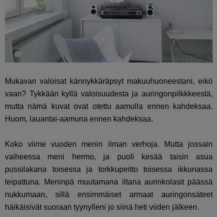
Mukavan valoisat kännykkäräpsyt makuuhuoneestani, eikö
vaan? Tykkään kyllä valoisuudesta ja auringonpilkkkeestä,
mutta nämä kuvat ovat otettu aamulla ennen kahdeksaa.
Huom, lauantai-aamuna ennen kahdeksaa.
Koko viime vuoden menin ilman verhoja. Mutta jossain
vaiheessa meni hermo, ja puoli kesää taisin asua
pussilakana toisessa ja torkkupeitto toisessa ikkunassa
teipattuna. Meninpä muutamana iltana aurinkolasit päässä
nukkumaan, sillä ensimmäiset armaat auringonsäteet
häikäisivät suoraan tyynylleni jo siinä heti viiden jälkeen.