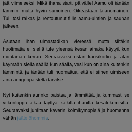
jää viimeiseksi. Mikä ihana startti päivälle! Aamu oli tänään
lämmin, mutta hyvin sumuinen. Oikeastaan taianomainen.
Tuli tosi raikas ja rentoutunut fiilis aamu-uintien ja saunan
jälkeen.
Asutaan ihan uimastadikan vieressä, mutta siitäkin
huolimatta ei siellä tule yleensä kesän ainaka käytyä kun
muutaman kerran. Seuraavaksi ostan kausikortin ja alan
käymään siellä säällä kun säällä, vesi kun on aina kuitenkin
lämmintä, ja tänään tuli huomattua, että ei siihen uimiseen
aina aurigonpaistetta tarvitse.
Nyt kuitenkin aurinko paistaa ja lämmittää, ja kummasti se
viikonloppu alkaa täyttyä kaikilla ihanilla kesätekemisillä.
Seuraavaksi juhlitaan kaverini kolmikymppisiä ja huomenna
vähän
jäätelöhommia
.