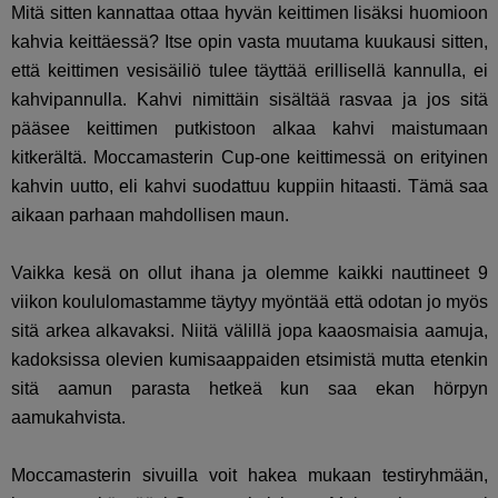
Mitä sitten kannattaa ottaa hyvän keittimen lisäksi huomioon
kahvia keittäessä? Itse opin vasta muutama kuukausi sitten,
että keittimen vesisäiliö tulee täyttää erillisellä kannulla, ei
kahvipannulla. Kahvi nimittäin sisältää rasvaa ja jos sitä
pääsee keittimen putkistoon alkaa kahvi maistumaan
kitkerältä. Moccamasterin Cup-one keittimessä on erityinen
kahvin uutto, eli kahvi suodattuu kuppiin hitaasti. Tämä saa
aikaan parhaan mahdollisen maun.
Vaikka kesä on ollut ihana ja olemme kaikki nauttineet 9
viikon koululomastamme täytyy myöntää että odotan jo myös
sitä arkea alkavaksi. Niitä välillä jopa kaaosmaisia aamuja,
kadoksissa olevien kumisaappaiden etsimistä mutta etenkin
sitä aamun parasta hetkeä kun saa ekan hörpyn
aamukahvista.
Moccamasterin sivuilla voit hakea mukaan testiryhmään,