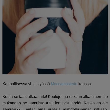
Kaupallisessa yhteistyössä
Moccamasterin
kanssa.
Kohta se taas alkaa, arki! Koulujen ja eskarin alkaminen tuo
mukanaan ne aamuista tutut lentävät lähdöt. Koska en ole
aamuvirkku, yritän aina nukkua mahdollisimman pitkään.