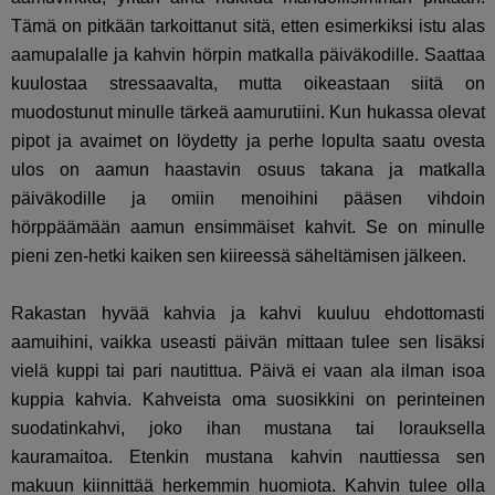
Tämä on pitkään tarkoittanut sitä, etten esimerkiksi istu alas
aamupalalle ja kahvin hörpin matkalla päiväkodille. Saattaa
kuulostaa stressaavalta, mutta oikeastaan siitä on
muodostunut minulle tärkeä aamurutiini. Kun hukassa olevat
pipot ja avaimet on löydetty ja perhe lopulta saatu ovesta
ulos on aamun haastavin osuus takana ja matkalla
päiväkodille ja omiin menoihini pääsen vihdoin
hörppäämään aamun ensimmäiset kahvit. Se on minulle
pieni zen-hetki kaiken sen kiireessä säheltämisen jälkeen.
Rakastan hyvää kahvia ja kahvi kuuluu ehdottomasti
aamuihini, vaikka useasti päivän mittaan tulee sen lisäksi
vielä kuppi tai pari nautittua. Päivä ei vaan ala ilman isoa
kuppia kahvia. Kahveista oma suosikkini on perinteinen
suodatinkahvi, joko ihan mustana tai lorauksella
kauramaitoa. Etenkin mustana kahvin nauttiessa sen
makuun kiinnittää herkemmin huomiota. Kahvin tulee olla