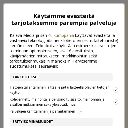
Käytämme evästeitä
tarjotaksemme parempia palveluja
Kaleva Media ja sen
40 kumppania
käyttävät evästeitä ja
vastaavia teknologioita henkilötietojen (esim. laitetunniste)
keräämiseen. Tekniikoita käytetään esimerkiksi sivustojen
toiminnan optimoimiseen, sisältösuosituksiin,
kävijämäärien mittaukseen, markkinointiin sekä
tarkoituksenmukaisiin mainoksiin. Tarvitsemme
suostumuksesi seuraaviin:
TARKOITUKSET
Tietojen tallentaminen laitteelle ja/tai laitteella olevien tietojen
käyttö
Kohdennettu mainonta ja personoitu sisältö, mainonnan ja
sisällön mittaaminen sekä yleisötutkimus
Palvelujen kehittäminen ja parantaminen
KUPPI KERRALLAAN
0
ERITYISOMINAISUUDET
30/07/2017