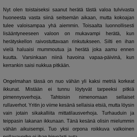
Nyt olen toistaiseksi saanut herätä tästä valoa tulvivasta
huoneesta vasta siinä seitsemän aikaan, mutta kokoajan
tulee valoisampaa yhä aiemmin. Toisaalta luonnollisesti
lisääntyneeseen valoon on mukavampi herätä, kun
herätyskellon raivostuttavaan rinkutukseen. Silti en ihan
vielä haluaisi mummoutua ja herätä joka aamu ennen
kuutta. Varsinkaan niinä havoina vapaa-päivinä, kun
kerrankin saisi nukkua pitkään.
Ongelmahan tässä on nuo vähän yli kaksi metriä korkeat
ikkunat. Mistään ei tunnu löytyvät tarpeeksi pitkiä
pimennysverhoja. Tahtoisin nimenomaan sellaiset
rullaverhot. Yritin jo viime kesänä sellaisia etsiä, mutta löysin
vain jotain sikakalliita mittatilausverhoja. Turhauduin ja
teippasin lakanan ikkunaan. Tänä kesänä olisin mielummin
vähän aikuisempi. Tuo yksi orpona roikkuva valkoinen
pellavaverho ei ihan hirveästi auta.