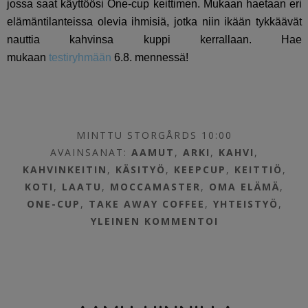
jossa saat käyttöösi One-cup keittimen. Mukaan haetaan eri
elämäntilanteissa olevia ihmisiä, jotka niin ikään tykkäävät
nauttia kahvinsa kuppi kerrallaan. Hae
mukaan
testiryhmään
6.8. mennessä!
MINTTU STORGÅRDS 10:00
AVAINSANAT:
AAMUT
,
ARKI
,
KAHVI
,
KAHVINKEITIN
,
KÄSITYÖ
,
KEEPCUP
,
KEITTIÖ
,
KOTI
,
LAATU
,
MOCCAMASTER
,
OMA ELÄMÄ
,
ONE-CUP
,
TAKE AWAY COFFEE
,
YHTEISTYÖ
,
YLEINEN
KOMMENTOI