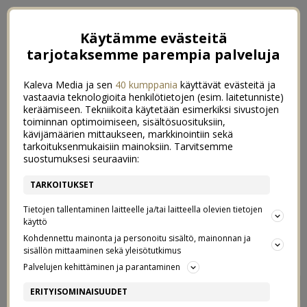
Käytämme evästeitä
tarjotaksemme parempia palveluja
Kaleva Media ja sen
40 kumppania
käyttävät evästeitä ja
vastaavia teknologioita henkilötietojen (esim. laitetunniste)
keräämiseen. Tekniikoita käytetään esimerkiksi sivustojen
toiminnan optimoimiseen, sisältösuosituksiin,
kävijämäärien mittaukseen, markkinointiin sekä
tarkoituksenmukaisiin mainoksiin. Tarvitsemme
suostumuksesi seuraaviin:
TARKOITUKSET
Tietojen tallentaminen laitteelle ja/tai laitteella olevien tietojen
käyttö
Kohdennettu mainonta ja personoitu sisältö, mainonnan ja
sisällön mittaaminen sekä yleisötutkimus
Palvelujen kehittäminen ja parantaminen
HUONEKALUJEN UUSI ELÄMÄ
7
ERITYISOMINAISUUDET
4/03/2019