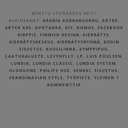
MINTTU STORGÅRDS 00:11
AVAINSANAT:
ARABIA KUKKARUUKKU
,
ARTEK
,
ARTEK K65
,
AVOTAKKA
,
DIY
,
DOMUS
,
FACEBOOK
KIRPPIS
,
FINNISH DESIGN
,
KIERRÄTYS
,
KIERRÄTYSKESKUS
,
KIERRÄTYSRYHMÄ
,
KODIN
SISUSTUS
,
KUUSILINNA
,
KYMPPIPUU
,
LAATUKALUSTE
,
LEVYHYLLY
,
LP
,
LUIS POULSEN
,
LUNDIA
,
LUNDIA CLASSIC
,
LUNDIA SYSTEM
,
OLOHUONE
,
PHILIPS HUE
,
SENKKI
,
SISUSTUS
,
SKANDINAVIAN STYLE
,
TYÖPISTE
,
YLEINEN
7
KOMMENTTIA