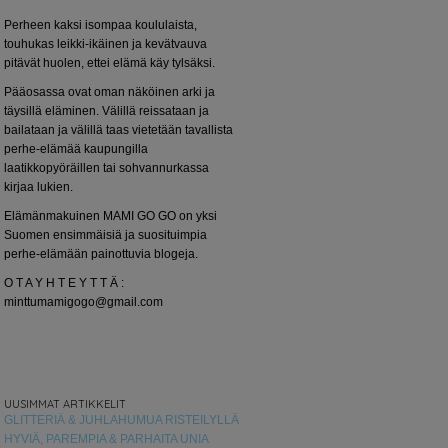
Perheen kaksi isompaa koululaista,
touhukas leikki-ikäinen ja kevätvauva
pitävät huolen, ettei elämä käy tylsäksi.
Pääosassa ovat oman näköinen arki ja
täysillä eläminen. Välillä reissataan ja
bailataan ja välillä taas vietetään tavallista
perhe-elämää kaupungilla
laatikkopyöräillen tai sohvannurkassa
kirjaa lukien.
Elämänmakuinen MAMI GO GO on yksi
Suomen ensimmäisiä ja suosituimpia
perhe-elämään painottuvia blogeja.
O T A Y H T E Y T T Ä :
minttumamigogo@gmail.com
UUSIMMAT ARTIKKELIT
GLITTERIÄ & JUHLAHUMUA RISTEILYLLÄ
HYVIÄ, PAREMPIA & PARHAITA UNIA