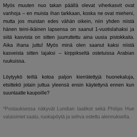
Myös muuten nuo takan päällä olevat viherkasvit ovat
vanhoja – en muista ihan tarkkaan, koska ne ovat mieheni,
mutta jos muistan edes vähän oikein, niin yhden niistä
hänen teini-ikäinen lapsensa on saanut 1-vuotislahaksi ja
siitä kasvista on sitten juurruttettu aina uusia pistokkaita.
Aika ihana juttu! Myös minä olen saanut kaksi niistä
kasveista sitten lajaksi – kirppikseltä ostetuissa Arabian
ruukuissa.
Löytyykö teiltä kotoa paljon kierrätettyjä huonekaluja,
etsittekö jotain juttua yleensä ensin käytettynä ennen kun
suuntaatte kaupoille?
*Postauksessa näkyvät Lundian laatikot sekä Philips Hue
valaisimet saatu, ruokapöytä ja sohva ostettu alennuksella.