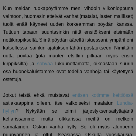
Kun meidän ruokapöytämme meni vihdoin viikonloppuna
vaihtoon, huomasin etteivät vanhat (matalat, lasten mallliset)
tuolit enää käyneet uuden korkeamman pöydän kanssa.
Tuttuun tapaani suuntasinkin niitä ensitöikseni etsimään
nettikirppikseltä. Siinä pöydän äärellä istuessani, ympärilleni
katsellessa, sainkin ajatuksen tähän postaukseen. Nimittäin
uutta pöytää (jota muuten etsittiin pitkään myös ensin
kirppiksiltä) ja
sohvaa
lukuunottamatta, oikeastaan suurin
osa huonekaluistamme ovat todella vanhoja tai käytettynä
ostettuja.
Jotkut teistä ehkä muistavat
entisen kotimme keittiössä
astiakaappina olleen, itse valkoiseksi maalatun
Lundia-
hyllyn
? Nykyään se toimii järjestyksensäilyttäjänä
kellarissamme, mutta olkkarissa meillä on melkein
samalainen, Oskun vanha hylly. Se oli myös alunperin
puunvärinen ja ollut itseasiassa Oskulla vuosikausia,