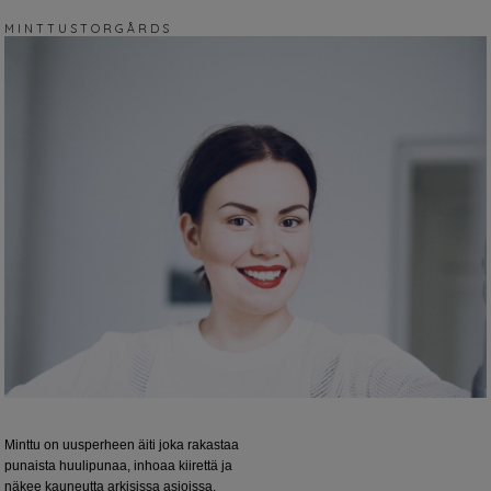
M I N T T U S T O R G Å R D S
Minttu on uusperheen äiti joka rakastaa
punaista huulipunaa, inhoaa kiirettä ja
näkee kauneutta arkisissa asioissa.