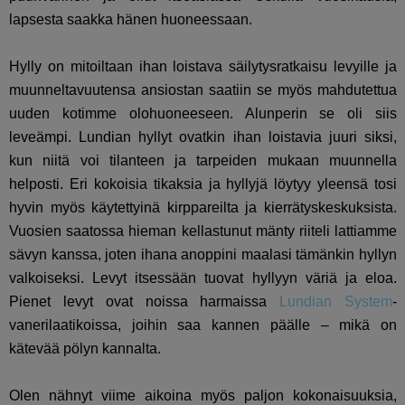
lapsesta saakka hänen huoneessaan.
Hylly on mitoiltaan ihan loistava säilytysratkaisu levyille ja
muunneltavuutensa ansiostan saatiin se myös mahdutettua
uuden kotimme olohuoneeseen. Alunperin se oli siis
leveämpi. Lundian hyllyt ovatkin ihan loistavia juuri siksi,
kun niitä voi tilanteen ja tarpeiden mukaan muunnella
helposti. Eri kokoisia tikaksia ja hyllyjä löytyy yleensä tosi
hyvin myös käytettyinä kirppareilta ja kierrätyskeskuksista.
Vuosien saatossa hieman kellastunut mänty riiteli lattiamme
sävyn kanssa, joten ihana anoppini maalasi tämänkin hyllyn
valkoiseksi. Levyt itsessään tuovat hyllyyn väriä ja eloa.
Pienet levyt ovat noissa harmaissa
Lundian System
-
vanerilaatikoissa, joihin saa kannen päälle – mikä on
kätevää pölyn kannalta.
Olen nähnyt viime aikoina myös paljon kokonaisuuksia,