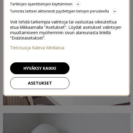
Tarkkojen sijaintitietojen käyttäminen
Tunnista laitteet aktiivisesti pyydettyjen tietojen perusteella
Postaus sisältää saatuja tai alennuksella ostettuja tuotteita*
Voit tehdä tarkempia valintoja tai vastustaa oikeutettua
etua klikkaamalla “Asetukset”. Löydät asetukset valintojen
muuttamiseen myöhemmin sivun alareunasta linkillä
“Evästeasetukset”.
Tietosuoja Kaleva Mediassa
HYVÄKSY KAIKKI
ASETUKSET