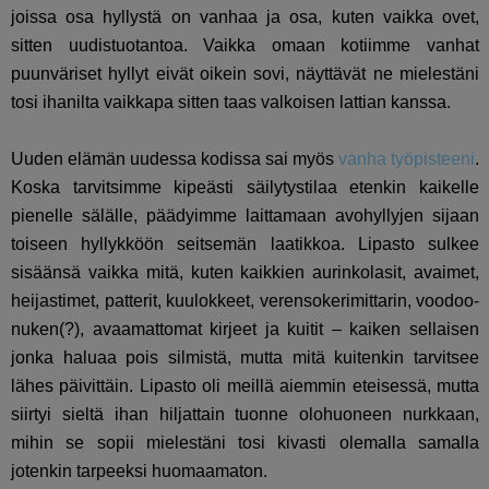
joissa osa hyllystä on vanhaa ja osa, kuten vaikka ovet,
sitten uudistuotantoa. Vaikka omaan kotiimme vanhat
puunväriset hyllyt eivät oikein sovi, näyttävät ne mielestäni
tosi ihanilta vaikkapa sitten taas valkoisen lattian kanssa.
Uuden elämän uudessa kodissa sai myös
vanha työpisteeni
.
Koska tarvitsimme kipeästi säilytystilaa etenkin kaikelle
pienelle sälälle, päädyimme laittamaan avohyllyjen sijaan
toiseen hyllykköön seitsemän laatikkoa. Lipasto sulkee
sisäänsä vaikka mitä, kuten kaikkien aurinkolasit, avaimet,
heijastimet, patterit, kuulokkeet, verensokerimittarin, voodoo-
nuken(?), avaamattomat kirjeet ja kuitit – kaiken sellaisen
jonka haluaa pois silmistä, mutta mitä kuitenkin tarvitsee
lähes päivittäin. Lipasto oli meillä aiemmin eteisessä, mutta
siirtyi sieltä ihan hiljattain tuonne olohuoneen nurkkaan,
mihin se sopii mielestäni tosi kivasti olemalla samalla
jotenkin tarpeeksi huomaamaton.