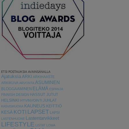
ETSI POSTAUKSIA AVAINSANALLA
Ajatuksia
ARKI
ARKIHAASTE
ASUMINEN
ARKIKUVA
ARVONTA
ELÄMÄ
BLOGGAAMINEN
ESPANJA
HASSUT JUTUT
FINNISH DESIGN
HELSINKI
HYVINVOINTI
JUHLAT
KAUNEUS
KEITTIÖ
KASVISRUOKA
LAPSET
KOTI
KESÄ
LAPSI
Lastentarvikkeet
LASTENHUONE
LIFESTYLE
LISTAT
LOMA