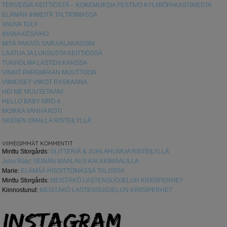
TERVEISIÄ KEITTIÖSTÄ – KOKEMUKSIA FESTIVO KYLMIÖPAKASTIMESTA
ELÄMÄN IHMEITÄ TALTIOIMASSA
VAUVA TULI!
IHANA KESÄIHO
MITÄ PAKATA SAIRAALAKASSIIN
LAATUA JA LUKSUSTA KEITTIÖSSÄ
TUKHOLMA LASTEN KANSSA
VINKIT PAREMPAAN MUUTTOON
VIIMEISET VIIKOT RASKAANA
HEI ME MUUTETAAN!
HELLO BABY NRO 4
MOIKKA VANHA KOTI
SKIDIEN OMALLA RISTEILYLLÄ
VIIMEISIMMÄT KOMMENTIT
Minttu Storgårds
:
GLITTERIÄ & JUHLAHUMUA RISTEILYLLÄ
Juha Räty
:
SEINÄN MAALAUS KALKKIMAALILLA
Marie
:
ELÄMÄÄ HISSITTÖMÄSSÄ TALOSSA
Minttu Storgårds
:
MEISTÄKÖ LASTENSUOJELUN KRIISIPERHE?
Kiinnostunut
:
MEISTÄKÖ LASTENSUOJELUN KRIISIPERHE?