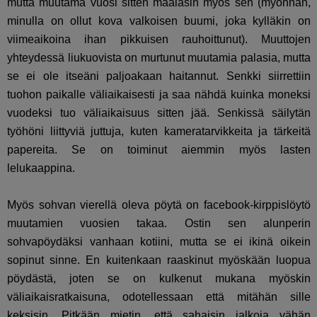
mutta muutama vuosi sitten maalasin myös sen (myönnän,
minulla on ollut kova valkoisen buumi, joka kylläkin on
viimeaikoina ihan pikkuisen rauhoittunut). Muuttojen
yhteydessä liukuovista on murtunut muutamia palasia, mutta
se ei ole itseäni paljoakaan haitannut. Senkki siirrettiin
tuohon paikalle väliaikaisesti ja saa nähdä kuinka moneksi
vuodeksi tuo väliaikaisuus sitten jää. Senkissä säilytän
työhöni liittyviä juttuja, kuten kameratarvikkeita ja tärkeitä
papereita. Se on toiminut aiemmin myös lasten
lelukaappina.
Myös sohvan vierellä oleva pöytä on facebook-kirppislöytö
muutamien vuosien takaa. Ostin sen alunperin
sohvapöydäksi vanhaan kotiini, mutta se ei ikinä oikein
sopinut sinne. En kuitenkaan raaskinut myöskään luopua
pöydästä, joten se on kulkenut mukana myöskin
väliaikaisratkaisuna, odotellessaan että mitähän sille
keksisin. Pitkään mietin, että sahaisin jalkoja vähän