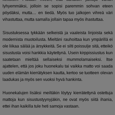
lyhyemmäksi, jolloin se sopisi paremmin sohvan eteen
pöydäksi, mutta… en tiedä. Myös tuo jalkojen vihreä väri
vihastuttaa, mutta samalla jollain tapaa myös ihastuttaa.
Sisustuksessa tykkään selkeistä ja vaaleista linjoista sekä
modernista muotoilusta. Mieltäni rauhoittaa kun ympärillä ei
ole liikaa sälää ja ärsykkeitä. Se ei silti poissulje sitä, etteikö
sisustusta voisi hankkia käytettynä. Usein kirppissiustus kun
saatetaan mieltää sellaiseksi mummolamaiseksi. Itse
ajattelen, että jos joku huonekalu tai vaikka matto voi saada
uuden elämän kierrätyksen kautta, kertoo se tuotteen olevan
laadukas ja myös sen vuoksi hyvä hankinta.
Huonekalujen lisäksi meiltäkin löytyy kierrätettynä ostettuja
mattoja kun sisustustyynyjäkin, ne ovat myös siitä ihania,
ettei ihan kaikilla tule heti samoja vastaan.