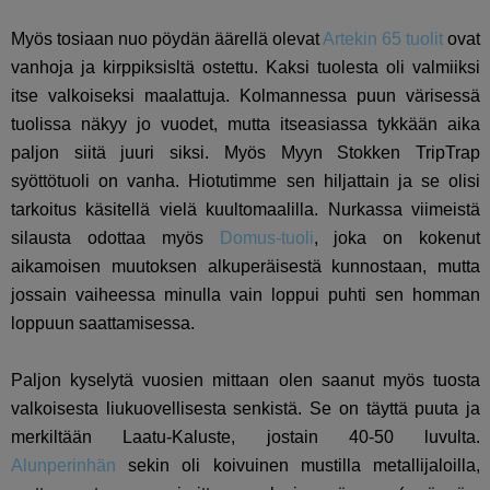
Myös tosiaan nuo pöydän äärellä olevat
Artekin 65 tuolit
ovat
vanhoja ja kirppiksisltä ostettu. Kaksi tuolesta oli valmiiksi
itse valkoiseksi maalattuja. Kolmannessa puun värisessä
tuolissa näkyy jo vuodet, mutta itseasiassa tykkään aika
paljon siitä juuri siksi. Myös Myyn Stokken TripTrap
syöttötuoli on vanha. Hiotutimme sen hiljattain ja se olisi
tarkoitus käsitellä vielä kuultomaalilla. Nurkassa viimeistä
silausta odottaa myös
Domus-tuoli
, joka on kokenut
aikamoisen muutoksen alkuperäisestä kunnostaan, mutta
jossain vaiheessa minulla vain loppui puhti sen homman
loppuun saattamisessa.
Paljon kyselytä vuosien mittaan olen saanut myös tuosta
valkoisesta liukuovellisesta senkistä. Se on täyttä puuta ja
merkiltään Laatu-Kaluste, jostain 40-50 luvulta.
Alunperinhän
sekin oli koivuinen mustilla metallijaloilla,